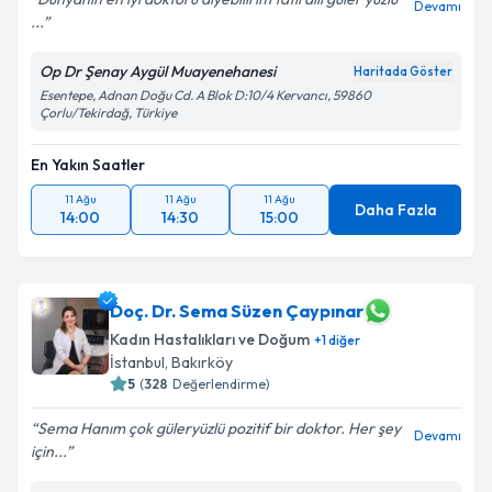
kapsamda işlenmesini kabul ediyorum.
Devamı
...
Op Dr Şenay Aygül Muayenehanesi
Takvim Talebini Gönder
Haritada Göster
Esentepe, Adnan Doğu Cd. A Blok D:10/4 Kervancı, 59860
Çorlu/Tekirdağ, Türkiye
En Yakın Saatler
11 Ağu
11 Ağu
11 Ağu
Daha Fazla
14:00
14:30
15:00
Doç. Dr. Sema Süzen Çaypınar
Kadın Hastalıkları ve Doğum
+
1
diğer
İstanbul
, Bakırköy
5
(
328
Değerlendirme)
Sema Hanım çok güleryüzlü pozitif bir doktor. Her şey
Devamı
için...