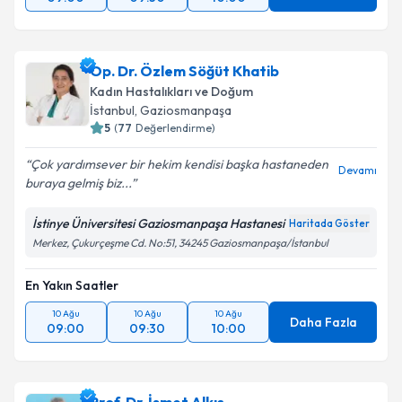
Op. Dr. Özlem Söğüt Khatib
Kadın Hastalıkları ve Doğum
İstanbul
, Gaziosmanpaşa
5
(
77
Değerlendirme)
Çok yardımsever bir hekim kendisi başka hastaneden
Devamı
buraya gelmiş biz...
İstinye Üniversitesi Gaziosmanpaşa Hastanesi
Haritada Göster
Merkez, Çukurçeşme Cd. No:51, 34245 Gaziosmanpaşa/İstanbul
En Yakın Saatler
10 Ağu
10 Ağu
10 Ağu
Daha Fazla
09:00
09:30
10:00