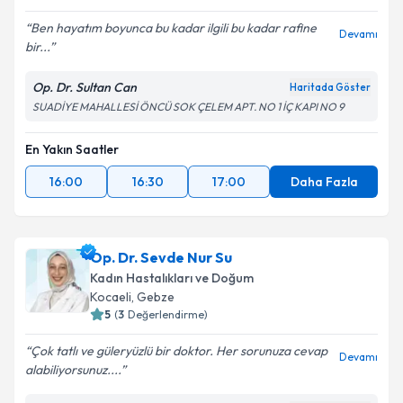
Ben hayatım boyunca bu kadar ilgili bu kadar rafine
Devamı
bir...
Op. Dr. Sultan Can
Haritada Göster
SUADİYE MAHALLESİ ÖNCÜ SOK ÇELEM APT. NO 1 İÇ KAPI NO 9
En Yakın Saatler
16:00
16:30
17:00
Daha Fazla
Op. Dr. Sevde Nur Su
Kadın Hastalıkları ve Doğum
Kocaeli
, Gebze
5
(
3
Değerlendirme)
Çok tatlı ve güleryüzlü bir doktor. Her sorunuza cevap
Devamı
alabiliyorsunuz....