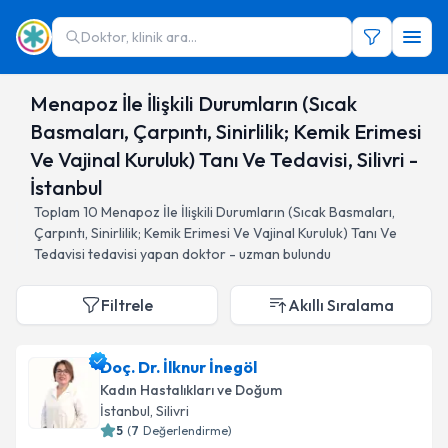
Doktor, klinik ara...
Menapoz İle İlişkili Durumların (Sıcak
Basmaları, Çarpıntı, Sinirlilik; Kemik Erimesi
Ve Vajinal Kuruluk) Tanı Ve Tedavisi, Silivri -
İstanbul
Toplam
10
Menapoz İle İlişkili Durumların (Sıcak Basmaları,
Çarpıntı, Sinirlilik; Kemik Erimesi Ve Vajinal Kuruluk) Tanı Ve
Tedavisi
tedavisi yapan doktor - uzman bulundu
Filtrele
Akıllı Sıralama
Doç. Dr. İlknur İnegöl
Kadın Hastalıkları ve Doğum
İstanbul
, Silivri
5
(
7
Değerlendirme)