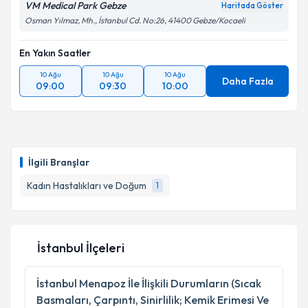
VM Medical Park Gebze
Haritada Göster
Osman Yılmaz, Mh., İstanbul Cd. No:26, 41400 Gebze/Kocaeli
En Yakın Saatler
10 Ağu
10 Ağu
10 Ağu
Daha Fazla
09:00
09:30
10:00
İlgili Branşlar
Kadın Hastalıkları ve Doğum
1
İstanbul İlçeleri
İstanbul
Menapoz İle İlişkili Durumların (Sıcak
Basmaları, Çarpıntı, Sinirlilik; Kemik Erimesi Ve