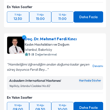
En Yakın Saatler
11 Ağu
11 Ağu
12 Ağu
Daha Fazla
12:30
15:00
11:00
Doç. Dr. Mehmet Ferdi Kıncı
Kadın Hastalıkları ve Doğum
İstanbul
, Bakırköy
5
(
8
Değerlendirme)
Hamileliğimi öğrendiğim andan doğuma kadar geçen
Devamı
süreç boyunca Ferdi Bey...
Acıbadem International Hastanesi
Haritada Göster
Yeşilköy, İstanbul Caddesi No:82
En Yakın Saatler
10 Ağu
10 Ağu
10 Ağu
Daha Fazla
09:00
09:30
10:00