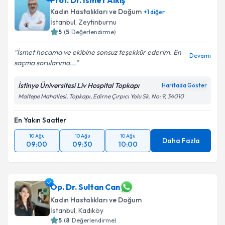
Prof. Dr. İsmet Alkış
Kadın Hastalıkları ve Doğum
+
1
diğer
İstanbul
, Zeytinburnu
5
(
5
Değerlendirme)
İsmet hocama ve ekibine sonsuz teşekkür ederim. En
Devamı
saçma sorularıma...
İstinye Üniversitesi Liv Hospital Topkapı
Haritada Göster
Maltepe Mahallesi, Topkapı, Edirne Çırpıcı Yolu Sk. No: 9, 34010
En Yakın Saatler
10 Ağu
10 Ağu
10 Ağu
Daha Fazla
09:00
09:30
10:00
Op. Dr. Sultan Can
Kadın Hastalıkları ve Doğum
İstanbul
, Kadıköy
5
(
8
Değerlendirme)