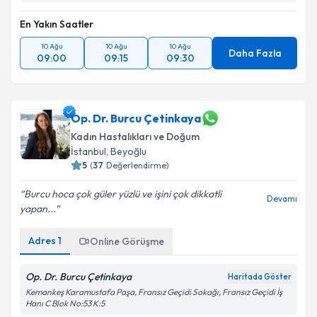
En Yakın Saatler
10 Ağu
10 Ağu
10 Ağu
Daha Fazla
09:00
09:15
09:30
Op. Dr. Burcu Çetinkaya
Kadın Hastalıkları ve Doğum
İstanbul
, Beyoğlu
5
(
37
Değerlendirme)
Burcu hoca çok güler yüzlü ve işini çok dikkatli
Devamı
yapan...
Adres
1
Online Görüşme
Op. Dr. Burcu Çetinkaya
Haritada Göster
Kemankeş Karamustafa Paşa, Fransız Geçidi Sokağı, Fransız Geçidi İş
Hanı C Blok No:53 K:5