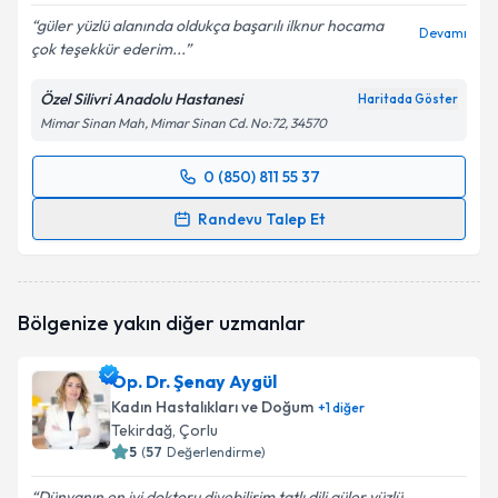
güler yüzlü alanında oldukça başarılı ilknur hocama
Devamı
çok teşekkür ederim...
Özel Silivri Anadolu Hastanesi
Haritada Göster
Mimar Sinan Mah, Mimar Sinan Cd. No:72, 34570
0 (850) 811 55 37
Randevu Takvimi Talebi
Randevu Talep Et
Doç. Dr. İlknur İnegöl
için randevu takvimi talebi
oluşturun. Size bu uzmandan randevu almanız için bir
takvim hazırlandığında e-posta ile bilgilendireceğiz.
Bölgenize yakın diğer uzmanlar
E-posta Adresiniz
Op. Dr. Şenay Aygül
Kadın Hastalıkları ve Doğum
+
1
diğer
Tekirdağ
, Çorlu
5
(
57
Değerlendirme)
Kişisel verilerimin işlenmesine ilişkin
Aydınlatma
Metni
'ni okudum ve kişisel verilerimin belirtilen
Dünyanın en iyi doktoru diyebilirim tatlı dili güler yüzlü