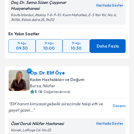
Doç.Dr. Sema Süzen Çaypınar
Haritada Göster
Muayenehanesi
Route İstanbul, Ataköy 7-8-9-10. Kısım Mahallesi, E-5 Yan Yol, No: 6,
34156, B blok daire 25, 34212
En Yakın Saatler
31 Ağu
31 Ağu
31 Ağu
Daha Fazla
09:30
10:00
10:30
Op. Dr. Elif Öye
Kadın Hastalıkları ve Doğum
Bursa
, Nilüfer
5
(
14
Değerlendirme)
Elif hanım kimyasal gebelik sürecimde takip etti ve
Devamı
gayet güzel...
Özel Doruk Nilüfer Hastanesi
Haritada Göster
Konak, Lefkoşe Cd. No:22