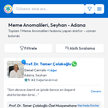
Doktor, klinik ara...
Meme Anomalileri, Seyhan - Adana
Toplam
1
Meme Anomalileri
tedavisi yapan doktor - uzman
bulundu
Filtrele
Akıllı Sıralama
Prof. Dr. Tamer Çolakoğlu
Genel Cerrahi
+
1
diğer
Adana
, Seyhan
5
(
62
Değerlendirme)
Son derece özenli ve işinde bence en başarılı
Devamı
doktorlardan birisi...
Prof. Dr. Tamer Çolakoğlu Özel Muayenehane
Haritada Göster