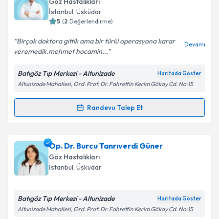
Göz Hastalıkları
takvim hazırlandığında e-posta ile bilgilendireceğiz.
İstanbul
, Üsküdar
5
(
2
Değerlendirme)
E-posta Adresiniz
Birçok doktora gittik ama bir türlü operasyona karar
Devamı
veremedik.mehmet hocamin...
Batıgöz Tıp Merkezi - Altunizade
Haritada Göster
Kişisel verilerimin işlenmesine ilişkin
Aydınlatma
Altunizade Mahallesi, Ord. Prof. Dr. Fahrettin Kerim Gökay Cd. No:15
Metni
'ni okudum ve kişisel verilerimin belirtilen
kapsamda işlenmesini kabul ediyorum.
Randevu Talep Et
Randevu Takvimi Talebi
Takvim Talebini Gönder
Op. Dr. Mehmet Kay
için randevu takvimi talebi
Op. Dr. Burcu Tanrıverdi Güner
oluşturun. Size bu uzmandan randevu almanız için bir
Göz Hastalıkları
takvim hazırlandığında e-posta ile bilgilendireceğiz.
İstanbul
, Üsküdar
E-posta Adresiniz
Batıgöz Tıp Merkezi - Altunizade
Haritada Göster
Altunizade Mahallesi, Ord. Prof. Dr. Fahrettin Kerim Gökay Cd. No:15