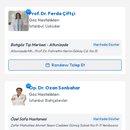
Takvim Talebini Gönder
Op. Dr. Methiye Önder
için randevu takvimi talebi
Prof. Dr. Ferda Çiftçi
oluşturun. Size bu uzmandan randevu almanız için bir
Göz Hastalıkları
takvim hazırlandığında e-posta ile bilgilendireceğiz.
İstanbul
, Üsküdar
E-posta Adresiniz
Batıgöz Tıp Merkezi - Altunizade
Haritada Göster
Altunizade Mh., Prof. Dr. Fahrettin Kerim Gökay Cd. No.15
Kişisel verilerimin işlenmesine ilişkin
Aydınlatma
Randevu Talep Et
Randevu Takvimi Talebi
Metni
'ni okudum ve kişisel verilerimin belirtilen
kapsamda işlenmesini kabul ediyorum.
Prof. Dr. Ferda Çiftçi
için randevu takvimi talebi
Op. Dr. Ozan Sonbahar
oluşturun. Size bu uzmandan randevu almanız için bir
Takvim Talebini Gönder
Göz Hastalıkları
takvim hazırlandığında e-posta ile bilgilendireceğiz.
İstanbul
, Bahçelievler
E-posta Adresiniz
Özel Safa Hastanesi
Haritada Göster
Zafer Mahallesi Ahmet Yesevi Caddesi Gümüş Sokak No:9-11 Yenibosna