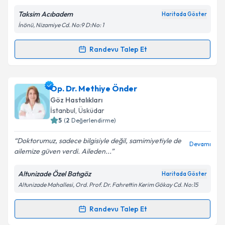
Taksim Acıbadem
Haritada Göster
Kişisel verilerimin işlenmesine ilişkin
Aydınlatma
İnönü, Nizamiye Cd. No:9 D:No: 1
Metni
'ni okudum ve kişisel verilerimin belirtilen
kapsamda işlenmesini kabul ediyorum.
Randevu Talep Et
Randevu Takvimi Talebi
Takvim Talebini Gönder
Doç. Dr. Neslihan Sinim Kahraman
için randevu
Op. Dr. Methiye Önder
takvimi talebi oluşturun. Size bu uzmandan randevu
Göz Hastalıkları
almanız için bir takvim hazırlandığında e-posta ile
İstanbul
, Üsküdar
bilgilendireceğiz.
5
(
2
Değerlendirme)
E-posta Adresiniz
Doktorumuz, sadece bilgisiyle değil, samimiyetiyle de
Devamı
ailemize güven verdi. Aileden...
Altunizade Özel Batıgöz
Haritada Göster
Altunizade Mahallesi, Ord. Prof. Dr. Fahrettin Kerim Gökay Cd. No:15
Kişisel verilerimin işlenmesine ilişkin
Aydınlatma
Metni
'ni okudum ve kişisel verilerimin belirtilen
kapsamda işlenmesini kabul ediyorum.
Randevu Talep Et
Randevu Takvimi Talebi