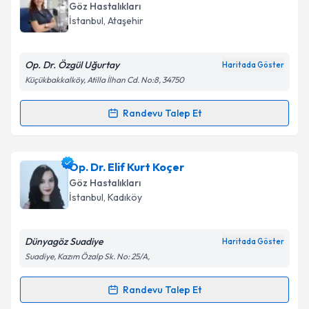
Göz Hastalıkları
E-posta Adresiniz
İstanbul
, Ataşehir
Op. Dr. Özgül Uğurtay
Haritada Göster
Küçükbakkalköy, Atilla İlhan Cd. No:8, 34750
Kişisel verilerimin işlenmesine ilişkin
Aydınlatma
Metni
'ni okudum ve kişisel verilerimin belirtilen
Randevu Talep Et
kapsamda işlenmesini kabul ediyorum.
Randevu Takvimi Talebi
Takvim Talebini Gönder
Op. Dr. Özgül Uğurtay
için randevu takvimi talebi
Op. Dr. Elif Kurt Koçer
oluşturun. Size bu uzmandan randevu almanız için bir
Göz Hastalıkları
takvim hazırlandığında e-posta ile bilgilendireceğiz.
İstanbul
, Kadıköy
E-posta Adresiniz
Dünyagöz Suadiye
Haritada Göster
Suadiye, Kazım Özalp Sk. No: 25/A,
Kişisel verilerimin işlenmesine ilişkin
Aydınlatma
Randevu Talep Et
Randevu Takvimi Talebi
Metni
'ni okudum ve kişisel verilerimin belirtilen