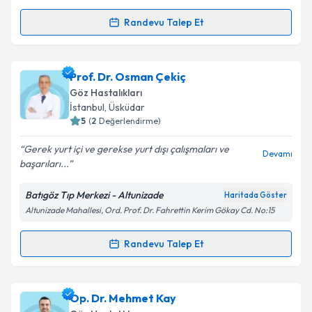
Kişisel verilerimin işlenmesine ilişkin
Aydınlatma
Randevu Talep Et
Randevu Takvimi Talebi
Metni
'ni okudum ve kişisel verilerimin belirtilen
kapsamda işlenmesini kabul ediyorum.
Op. Dr. Ozan Sonbahar
için randevu takvimi talebi
Prof. Dr. Osman Çekiç
oluşturun. Size bu uzmandan randevu almanız için bir
Takvim Talebini Gönder
Göz Hastalıkları
takvim hazırlandığında e-posta ile bilgilendireceğiz.
İstanbul
, Üsküdar
5
(
2
Değerlendirme)
E-posta Adresiniz
Gerek yurt içi ve gerekse yurt dışı çalışmaları ve
Devamı
başarıları...
Batıgöz Tıp Merkezi - Altunizade
Haritada Göster
Kişisel verilerimin işlenmesine ilişkin
Aydınlatma
Altunizade Mahallesi, Ord. Prof. Dr. Fahrettin Kerim Gökay Cd. No:15
Metni
'ni okudum ve kişisel verilerimin belirtilen
kapsamda işlenmesini kabul ediyorum.
Randevu Talep Et
Randevu Takvimi Talebi
Takvim Talebini Gönder
Prof. Dr. Osman Çekiç
için randevu takvimi talebi
Op. Dr. Mehmet Kay
oluşturun. Size bu uzmandan randevu almanız için bir