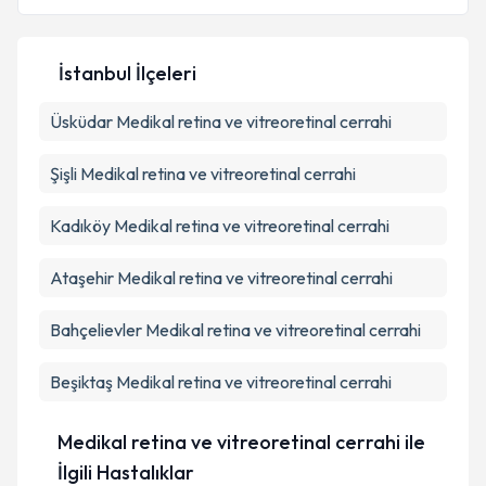
İstanbul İlçeleri
Kişisel verilerimin işlenmesine ilişkin
Aydınlatma
Üsküdar
Metni
Medikal retina ve vitreoretinal cerrahi
'ni okudum ve kişisel verilerimin belirtilen
kapsamda işlenmesini kabul ediyorum.
Şişli
Medikal retina ve vitreoretinal cerrahi
Takvim Talebini Gönder
Kadıköy
Medikal retina ve vitreoretinal cerrahi
Ataşehir
Medikal retina ve vitreoretinal cerrahi
Bahçelievler
Medikal retina ve vitreoretinal cerrahi
Beşiktaş
Medikal retina ve vitreoretinal cerrahi
Medikal retina ve vitreoretinal cerrahi ile
İlgili Hastalıklar