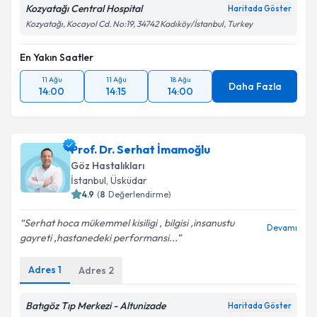
Kozyatağı Central Hospital
Haritada Göster
Kozyatağı, Kocayol Cd. No:19, 34742 Kadıköy/İstanbul, Turkey
En Yakın Saatler
11 Ağu
11 Ağu
18 Ağu
Daha Fazla
14:00
14:15
14:00
Prof. Dr. Serhat İmamoğlu
Göz Hastalıkları
İstanbul
, Üsküdar
4.9
(
8
Değerlendirme)
Serhat hoca mükemmel kisiligi , bilgisi ,insanustu
Devamı
gayreti ,hastanedeki performansi...
Adres
1
Adres
2
Batıgöz Tıp Merkezi - Altunizade
Haritada Göster