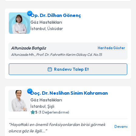
kapsamda işlenmesini kabul ediyorum.
Op. Dr. Elif Kurt Koçer
için randevu takvimi talebi
Op. Dr. Dilhan Gönenç
oluşturun. Size bu uzmandan randevu almanız için bir
Takvim Talebini Gönder
Göz Hastalıkları
takvim hazırlandığında e-posta ile bilgilendireceğiz.
İstanbul
, Üsküdar
E-posta Adresiniz
Altunizade Batıgöz
Haritada Göster
Altunizade Mh., Prof. Dr. Fahrettin Kerim Gökay Cd. No.15
Kişisel verilerimin işlenmesine ilişkin
Aydınlatma
Randevu Talep Et
Randevu Takvimi Talebi
Metni
'ni okudum ve kişisel verilerimin belirtilen
kapsamda işlenmesini kabul ediyorum.
Op. Dr. Dilhan Gönenç
için randevu takvimi talebi
Doç. Dr. Neslihan Sinim Kahraman
oluşturun. Size bu uzmandan randevu almanız için bir
Takvim Talebini Gönder
Göz Hastalıkları
takvim hazırlandığında e-posta ile bilgilendireceğiz.
İstanbul
, Şişli
5
(
1
Değerlendirme)
E-posta Adresiniz
Hayattaki en önemli fonksiyonlardan birisi görmek
Devamı
olunca göz ile ilgili...