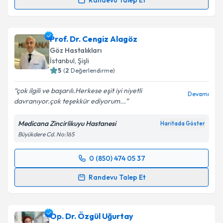
Randevu Talep Et
Prof. Dr. Yavuz Kamil Bardak
için randevu takvimi
talebi oluşturun. Size bu uzmandan randevu almanız
Prof. Dr. Cengiz Alagöz
için bir takvim hazırlandığında e-posta ile
bilgilendireceğiz.
Göz Hastalıkları
İstanbul
, Şişli
E-posta Adresiniz
5
(
2
Değerlendirme)
çok ilgili ve başarılı.Herkese eşit iyi niyetli
Devamı
davranıyor.çok teşekkür ediyorum...
Kişisel verilerimin işlenmesine ilişkin
Aydınlatma
Medicana Zincirlikuyu Hastanesi
Haritada Göster
Metni
'ni okudum ve kişisel verilerimin belirtilen
Büyükdere Cd. No:165
kapsamda işlenmesini kabul ediyorum.
0 (850) 474 05 37
Randevu Takvimi Talebi
Takvim Talebini Gönder
Randevu Talep Et
Prof. Dr. Cengiz Alagöz
için randevu takvimi talebi
oluşturun. Size bu uzmandan randevu almanız için bir
Op. Dr. Özgül Uğurtay
takvim hazırlandığında e-posta ile bilgilendireceğiz.