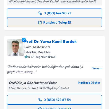
Altunizade Mahallesi, Ord. Prof. Dr. Fahrettin Kerim Gökay Cd. No:15
0 (850) 474 90 71
Randevu Takvimi Talebi
Randevu Talep Et
Prof. Dr. Serhat İmamoğlu
için randevu takvimi
talebi oluşturun. Size bu uzmandan randevu almanız
Prof. Dr. Yavuz Kamil Bardak
için bir takvim hazırlandığında e-posta ile
bilgilendireceğiz.
Göz Hastalıkları
İstanbul
, Beşiktaş
E-posta Adresiniz
5
(
7
Değerlendirme)
Retina tedavi sürecim beklediğimden çok daha iyi
Devamı
geçti. Hem süreç...
Kişisel verilerimin işlenmesine ilişkin
Aydınlatma
Özel Dünya Göz Hastanesi Etiler
Haritada Göster
Metni
'ni okudum ve kişisel verilerimin belirtilen
Etiler, Yanarsu Sk. No:1, 34337 Beşiktaş/İstanbul,
kapsamda işlenmesini kabul ediyorum.
0 (850) 474 67 54
Randevu Takvimi Talebi
Takvim Talebini Gönder