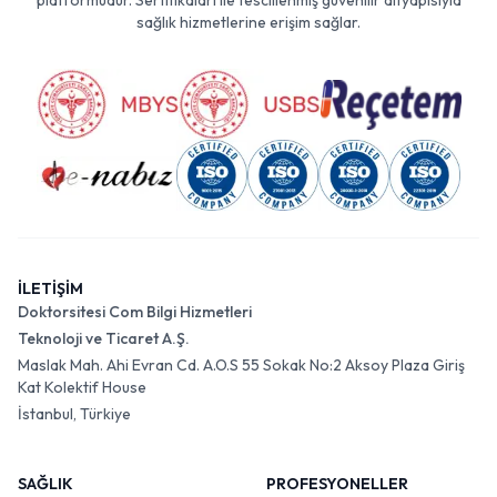
platformudur. Sertifikaları ile tescillenmiş güvenilir altyapısıyla
sağlık hizmetlerine erişim sağlar.
İLETİŞİM
Doktorsitesi Com Bilgi Hizmetleri
Teknoloji ve Ticaret A.Ş.
Maslak Mah. Ahi Evran Cd. A.O.S 55 Sokak No:2 Aksoy Plaza Giriş
Kat Kolektif House
İstanbul, Türkiye
SAĞLIK
PROFESYONELLER