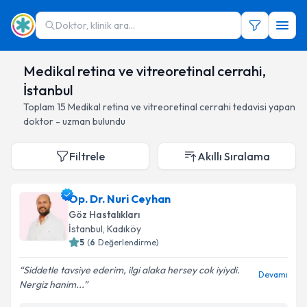
Doktor, klinik ara...
Medikal retina ve vitreoretinal cerrahi,
İstanbul
Toplam
15
Medikal retina ve vitreoretinal cerrahi
tedavisi yapan
doktor - uzman bulundu
Filtrele
Akıllı Sıralama
Op. Dr. Nuri Ceyhan
Göz Hastalıkları
İstanbul
, Kadıköy
5
(
6
Değerlendirme)
Siddetle tavsiye ederim, ilgi alaka hersey cok iyiydi.
Devamı
Nergiz hanim...