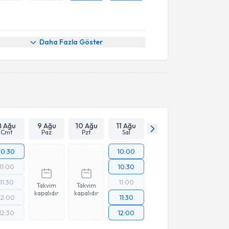
Daha Fazla Göster
8 Ağu
9 Ağu
10 Ağu
11 Ağu
Cmt
Paz
Pzt
Sal
10:30
10:00
11:00
10:30
11:30
11:00
Takvim
Takvim
kapalıdır
kapalıdır
12:00
11:30
12:30
12:00