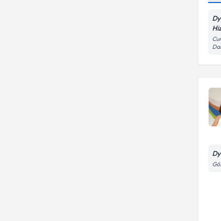
Fonksiyonel tıp diyet
Dy
Hi
Cum
Dai
Dy
Göz