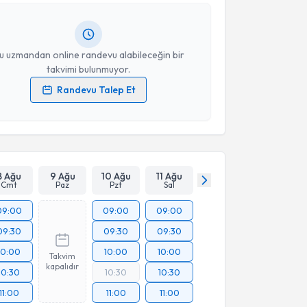
lgilendireceğiz.
resiniz
u uzmandan online randevu alabileceğin bir
takvimi bulunmuyor.
Randevu Talep Et
 verilerimin işlenmesine ilişkin
Aydınlatma Metni
'ni
 ve kişisel verilerimin belirtilen kapsamda
esini kabul ediyorum.
Takvim Talebini Gönder
8 Ağu
9 Ağu
10 Ağu
11 Ağu
Cmt
Paz
Pzt
Sal
09:00
09:00
09:00
09:30
09:30
09:30
10:00
10:00
10:00
Takvim
kapalıdır
10:30
10:30
10:30
11:00
11:00
11:00