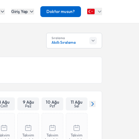
Giriş Yap
Doktor musun?
Sıralama
Akıllı Sıralama
8 Ağu
9 Ağu
10 Ağu
11 Ağu
Cmt
Paz
Pzt
Sal
Takvim
Takvim
Takvim
Takvim