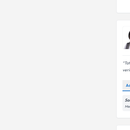
Tat
veri
A
So
Meh