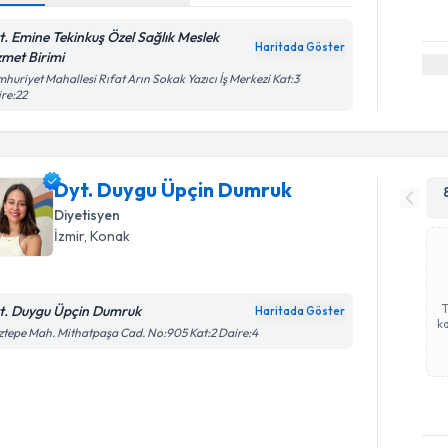
t. Emine Tekinkuş Özel Sağlık Meslek
Haritada Göster
zmet Birimi
huriyet Mahallesi Rıfat Arın Sokak Yazıcı İş Merkezi Kat:3
re:22
Dyt. Duygu Üpçin Dumruk
Diyetisyen
İzmir
, Konak
t. Duygu Üpçin Dumruk
Haritada Göster
ka
tepe Mah. Mithatpaşa Cad. No:905 Kat:2 Daire:4