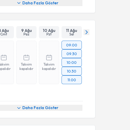
Daha Fazla Göster
8 Ağu
9 Ağu
10 Ağu
11 Ağu
Cmt
Paz
Pzt
Sal
09:00
09:30
10:00
Takvim
Takvim
Takvim
palıdır
kapalıdır
kapalıdır
10:30
11:00
akvimi Talebi
Daha Fazla Göster
ep Şahin
için randevu takvimi talebi oluşturun. Size bu
ndevu almanız için bir takvim hazırlandığında e-