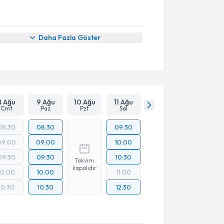
Daha Fazla Göster
8 Ağu
9 Ağu
10 Ağu
11 Ağu
Cmt
Paz
Pzt
Sal
08:30
08:30
09:30
09:00
09:00
10:00
09:30
09:30
10:30
Takvim
kapalıdır
10:00
10:00
11:00
10:30
10:30
12:30