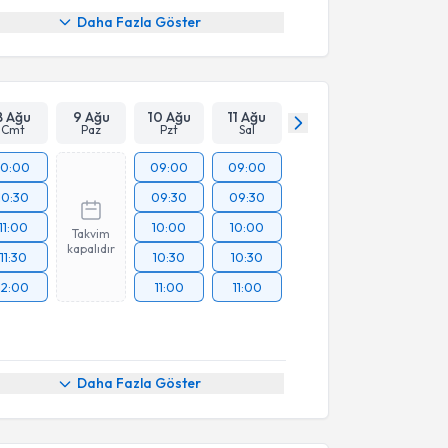
Daha Fazla Göster
8 Ağu
9 Ağu
10 Ağu
11 Ağu
Cmt
Paz
Pzt
Sal
10:00
09:00
09:00
10:30
09:30
09:30
11:00
10:00
10:00
Takvim
kapalıdır
11:30
10:30
10:30
12:00
11:00
11:00
Daha Fazla Göster