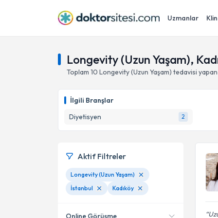
Uzmanlar
Klin
Longevity (Uzun Yaşam), Kadı
Toplam
10
Longevity (Uzun Yaşam)
tedavisi yapan
İlgili Branşlar
Diyetisyen
2
Aktif Filtreler
Longevity (Uzun Yaşam)
İstanbul
Kadıköy
Uzu
Online Görüşme