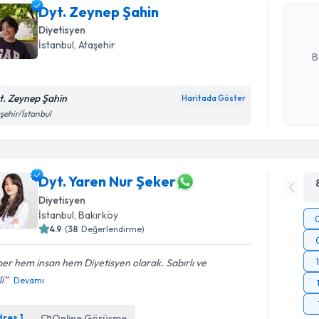
Dyt. Zeynep Şahin
posta ile bi
Diyetisyen
E-posta Ad
İstanbul
, Ataşehir
B
t. Zeynep Şahin
Haritada Göster
Kişisel
şehir/İstanbul
okudum
işlenm
Dyt. Yaren Nur Şeker
Diyetisyen
İstanbul
, Bakırköy
4.9
(
38
Değerlendirme)
er hem insan hem Diyetisyen olarak. Sabırlı ve
li
Devamı
dres
1
Online Görüşme