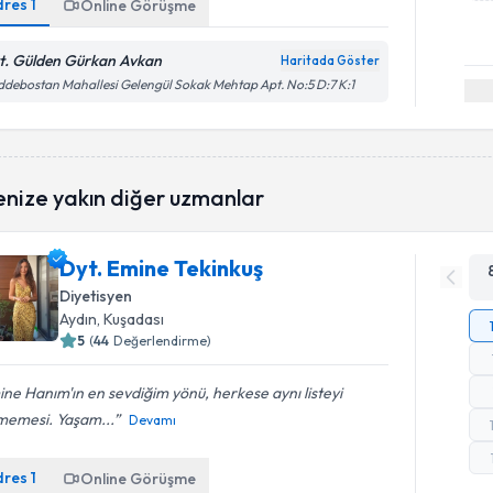
dres
1
Online Görüşme
t. Gülden Gürkan Avkan
Haritada Göster
debostan Mahallesi Gelengül Sokak Mehtap Apt. No:5 D:7 K:1
enize yakın diğer uzmanlar
Dyt. Emine Tekinkuş
Diyetisyen
Aydın
, Kuşadası
5
(
44
Değerlendirme)
ne Hanım'ın en sevdiğim yönü, herkese aynı listeyi
memesi. Yaşam...
Devamı
dres
1
Online Görüşme