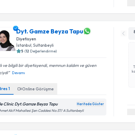
Dyt. Gamze Beyza Tapu
Diyetisyen
İstanbul
, Sultanbeyli
5
(
12
Değerlendirme)
lı ve bilgili bir diyetisyendi, memnun kaldım ve güven
ka
ciydi
Devamı
dres
1
Online Görüşme
le Clinic Dyt.Gamze Beyza Tapu
Haritada Göster
Randevu T
met Akif Mahallesi Şen Caddesi No:37/ A Sultanbeyli
Dyt. Zeyn
uzmandan ra