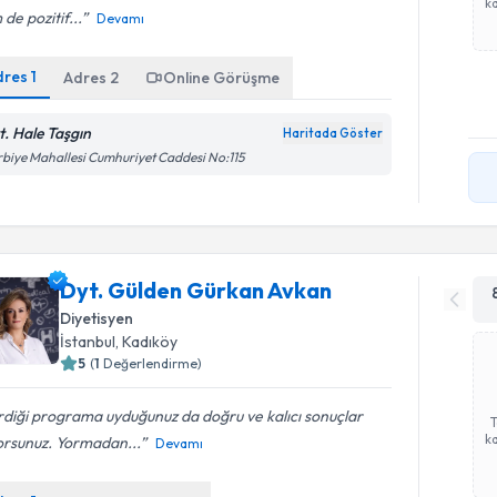
ka
de pozitif...
Devamı
dres
1
Adres
2
Online Görüşme
t. Hale Taşgın
Haritada Göster
biye Mahallesi Cumhuriyet Caddesi No:115
Dyt. Gülden Gürkan Avkan
Diyetisyen
İstanbul
, Kadıköy
5
(
1
Değerlendirme)
diği programa uyduğunuz da doğru ve kalıcı sonuçlar
ka
orsunuz. Yormadan...
Devamı