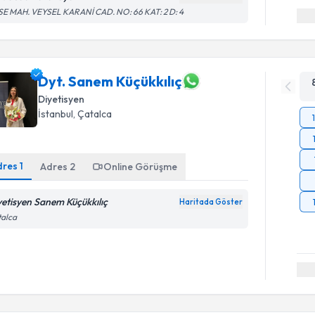
SE MAH. VEYSEL KARANİ CAD. NO: 66 KAT: 2 D: 4
Dyt. Sanem Küçükkılıç
Diyetisyen
İstanbul
, Çatalca
dres
1
Adres
2
Online Görüşme
yetisyen Sanem Küçükkılıç
Haritada Göster
talca