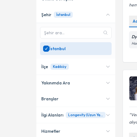
hem 
Şehir
İstanbul
Online danışmanlık sunan
A
uzmanları göster
Sadece
İstanbul
bölgesinde
Dy
uzman ara
Har
İstanbul
İlçe
Kadıköy
Yakınımda Ara
Branşlar
Konumuma yakın uzmanları
Bakırköy
göster
Beylikdüzü
Ver
İlgi Alanları
Longevity (Uzun Yaşam)
alıy
Kadıköy
Hizmetler
Diyetisyen