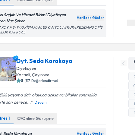
el Sağlık Ve Hizmet Birimi Diyetisyen
Haritada Göster
ren Nur Şeker
AKOY 7-8-9-10 KİSM MAH. E5 YANYOL AVRUPA REZİDANS OFİS
 BLOK KAT6 D63
Dyt. Seda Karakaya
Diyetisyen
Kocaeli
, Çayırova
5
(
37
Değerlendirme)
lıklı yaşama dair oldukça açıklayıcı bilgiler sunmakla
ikte son derece...
Devamı
dres
1
Online Görüşme
t. Seda Karakaya
Haritada Göster