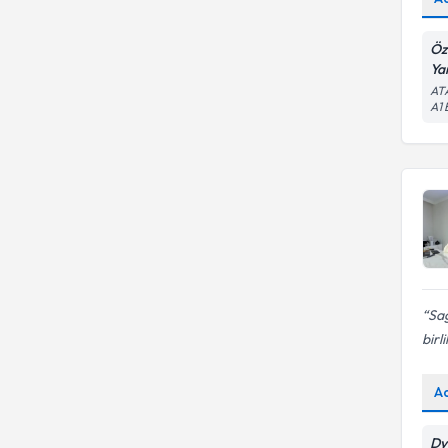
Öz
Ya
AT
A1
Sağ
birl
A
Dy