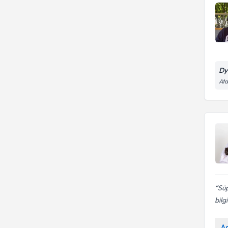
Dy
Ata
Süp
bilgi
A