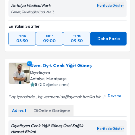
Antalya Medical Park
Haritada Göster
Fener, Tekelioğlu Cad. No:7,
En Yakın Saatler
Yarın
Yarın
Yarın
Daha Fazla
08:30
09:00
09:30
Uzm. Dyt. Cenk Yiğit Güneş
Diyetisyen
Antalya
, Muratpaşa
5
(
2
Değerlendirme)
Devamı
ay içerisinde , kg vermemi sağlayarak harika bir...
Adres
1
Online Görüşme
Diyetisyen Cenk Yiğit Güneş Özel Sağlık
Haritada Göster
Hizmet Birimi