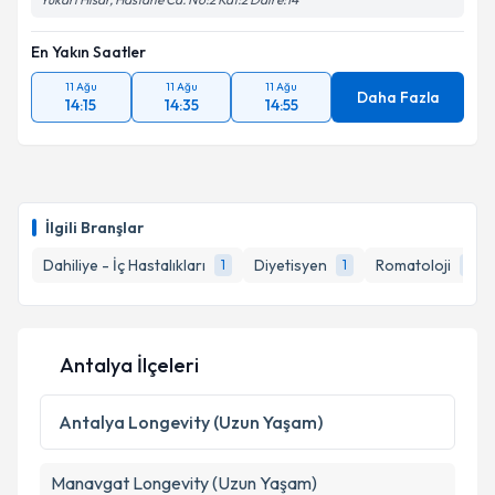
En Yakın Saatler
11 Ağu
11 Ağu
11 Ağu
Daha Fazla
14:15
14:35
14:55
İlgili Branşlar
Dahiliye - İç Hastalıkları
Diyetisyen
Romatoloji
1
1
1
Antalya İlçeleri
Antalya
Longevity (Uzun Yaşam)
Manavgat
Longevity (Uzun Yaşam)