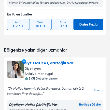
Memur Evleri mahallesi Tonguç caddesi No: 1 D: 14 Muratpaşa Antalya
En Yakın Saatler
Yarın
Yarın
Yarın
Daha Fazla
09:30
10:00
10:30
Bölgenize yakın diğer uzmanlar
Dyt. Hatice Çörütoğlu Var
Diyetisyen
Antalya
, Manavgat
5
(
31
Değerlendirme)
Dr Hatice hanımla üçüncü aydayız. Uzman görüşü,
Devamı
samimiyeti ve desteği...
Diyetisyen Hatice Çörütoğlu Var
Haritada Göster
Yukarı Hisar, Hastane Cd. No:2 Kat:2 Daire:14