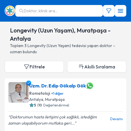
Doktor, klinik ara...
Longevity (Uzun Yaşam), Muratpaşa -
Antalya
Toplam
3
Longevity (Uzun Yaşam)
tedavisi yapan doktor -
uzman bulundu
Filtrele
Akıllı Sıralama
Uzm. Dr. Edip Gökalp Gök
Romatoloji
+
1
diğer
Antalya
, Muratpaşa
5
(
10
Değerlendirme)
Doktorumun hasta iletişimi çok sağlıklı, istediğim
Devamı
zaman ulaşabiliyorum mutlaka geri...