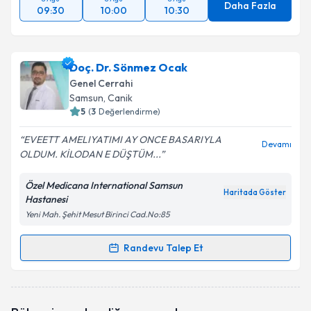
Daha Fazla
09:30
10:00
10:30
Doç. Dr. Sönmez Ocak
Genel Cerrahi
Samsun
, Canik
5
(
3
Değerlendirme)
EVEETT AMELIYATIMI AY ONCE BASARIYLA
Devamı
OLDUM. KİLODAN E DÜŞTÜM...
Özel Medicana International Samsun
Haritada Göster
Hastanesi
Yeni Mah. Şehit Mesut Birinci Cad.No:85
Randevu Talep Et
Randevu Takvimi Talebi
Doç. Dr. Sönmez Ocak
için randevu takvimi talebi