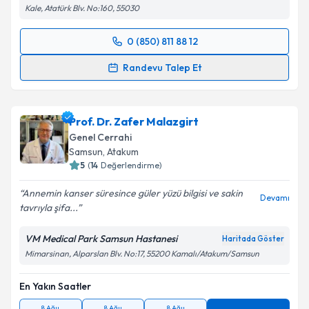
Kale, Atatürk Blv. No:160, 55030
0 (850) 811 88 12
Randevu Takvimi Talebi
Randevu Talep Et
Op. Dr. Sedat Ocak
için randevu takvimi talebi
oluşturun. Size bu uzmandan randevu almanız için bir
Prof. Dr. Zafer Malazgirt
takvim hazırlandığında e-posta ile bilgilendireceğiz.
Genel Cerrahi
E-posta Adresiniz
Samsun
, Atakum
5
(
14
Değerlendirme)
Annemin kanser süresince güler yüzü bilgisi ve sakin
Devamı
tavrıyla şifa...
Kişisel verilerimin işlenmesine ilişkin
Aydınlatma
Metni
'ni okudum ve kişisel verilerimin belirtilen
VM Medical Park Samsun Hastanesi
Haritada Göster
kapsamda işlenmesini kabul ediyorum.
Mimarsinan, Alparslan Blv. No:17, 55200 Kamalı/Atakum/Samsun
En Yakın Saatler
Takvim Talebini Gönder
8 Ağu
8 Ağu
8 Ağu