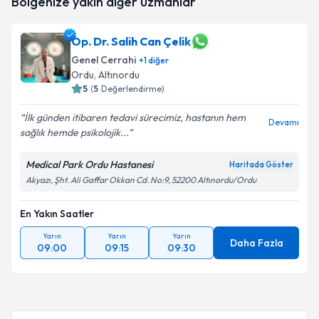
Bölgenize yakın diğer uzmanlar
oluşturun. Size bu uzmandan randevu almanız için bir
takvim hazırlandığında e-posta ile bilgilendireceğiz.
Op. Dr. Salih Can Çelik
E-posta Adresiniz
Genel Cerrahi
+
1
diğer
Ordu
, Altınordu
5
(
5
Değerlendirme)
Kişisel verilerimin işlenmesine ilişkin
Aydınlatma
İlk günden itibaren tedavi sürecimiz, hastanın hem
Devamı
Metni
'ni okudum ve kişisel verilerimin belirtilen
sağlık hemde psikolojik...
kapsamda işlenmesini kabul ediyorum.
Medical Park Ordu Hastanesi
Haritada Göster
Akyazı, Şht. Ali Gaffar Okkan Cd. No:9, 52200 Altınordu/Ordu
Takvim Talebini Gönder
En Yakın Saatler
Yarın
Yarın
Yarın
Daha Fazla
09:00
09:15
09:30