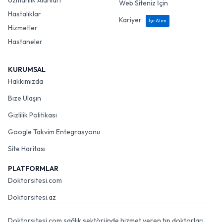
Uzmanlık Alanları
Web Siteniz İçin
Hastalıklar
Kariyer
İşe Alım
Hizmetler
Hastaneler
KURUMSAL
Hakkımızda
Bize Ulaşın
Gizlilik Politikası
Google Takvim Entegrasyonu
Site Haritası
PLATFORMLAR
Doktorsitesi.com
Doktorsitesi.az
Doktorsitesi.com sağlık sektöründe hizmet veren tıp doktorları,