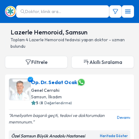
Doktor, klinik ara...
Lazerle Hemoroid, Samsun
Toplam
4
Lazerle Hemoroid
tedavisi yapan doktor - uzman
bulundu
Filtrele
Akıllı Sıralama
Op. Dr. Sedat Ocak
Genel Cerrahi
Samsun
, İlkadım
5
(
8
Değerlendirme)
Ameliyatım başarılı geçti, tedavi ve doktorumdan
Devamı
memnunum.
Özel Samsun Büyük Anadolu Hastanesi
Haritada Göster