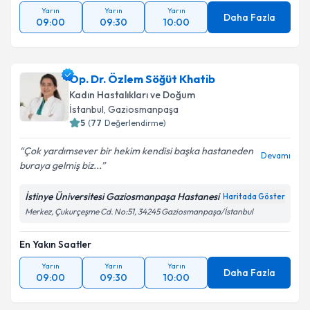
Yarın
Yarın
Yarın
Daha Fazla
09:00
09:30
10:00
Op. Dr. Özlem Söğüt Khatib
Kadın Hastalıkları ve Doğum
İstanbul
, Gaziosmanpaşa
5
(
77
Değerlendirme)
Çok yardımsever bir hekim kendisi başka hastaneden
Devamı
buraya gelmiş biz...
İstinye Üniversitesi Gaziosmanpaşa Hastanesi
Haritada Göster
Merkez, Çukurçeşme Cd. No:51, 34245 Gaziosmanpaşa/İstanbul
En Yakın Saatler
Yarın
Yarın
Yarın
Daha Fazla
09:00
09:30
10:00