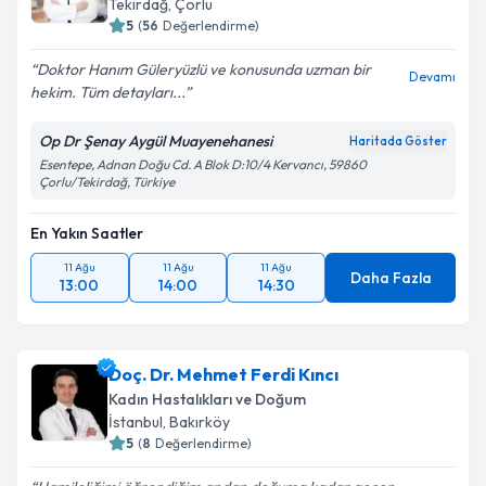
E-posta Adresiniz
Tekirdağ
, Çorlu
5
(
56
Değerlendirme)
Doktor Hanım Güleryüzlü ve konusunda uzman bir
Devamı
hekim. Tüm detayları...
Kişisel verilerimin işlenmesine ilişkin
Aydınlatma
Metni
'ni okudum ve kişisel verilerimin belirtilen
Op Dr Şenay Aygül Muayenehanesi
Haritada Göster
kapsamda işlenmesini kabul ediyorum.
Esentepe, Adnan Doğu Cd. A Blok D:10/4 Kervancı, 59860
Çorlu/Tekirdağ, Türkiye
Takvim Talebini Gönder
En Yakın Saatler
11 Ağu
11 Ağu
11 Ağu
Daha Fazla
13:00
14:00
14:30
Doç. Dr. Mehmet Ferdi Kıncı
Kadın Hastalıkları ve Doğum
İstanbul
, Bakırköy
5
(
8
Değerlendirme)