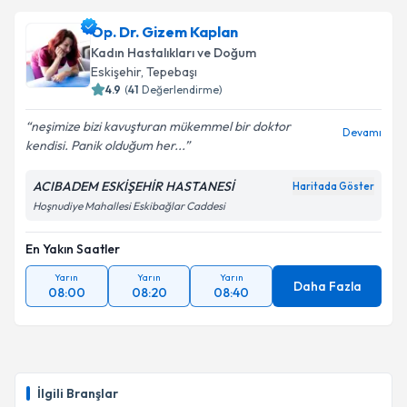
Op. Dr. Gizem Kaplan
Kadın Hastalıkları ve Doğum
Eskişehir
, Tepebaşı
4.9
(
41
Değerlendirme)
neşimize bizi kavuşturan mükemmel bir doktor
Devamı
kendisi. Panik olduğum her...
ACIBADEM ESKİŞEHİR HASTANESİ
Haritada Göster
Hoşnudiye Mahallesi Eskibağlar Caddesi
En Yakın Saatler
Yarın
Yarın
Yarın
Daha Fazla
08:00
08:20
08:40
İlgili Branşlar