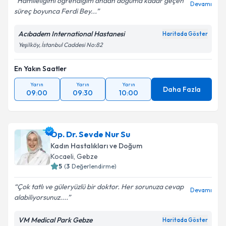
Hamileliğimi öğrendiğim andan doğuma kadar geçen
Devamı
süreç boyunca Ferdi Bey...
Acıbadem International Hastanesi
Haritada Göster
Yeşilköy, İstanbul Caddesi No:82
En Yakın Saatler
Yarın
Yarın
Yarın
Daha Fazla
09:00
09:30
10:00
Op. Dr. Sevde Nur Su
Kadın Hastalıkları ve Doğum
Kocaeli
, Gebze
5
(
3
Değerlendirme)
Çok tatlı ve güleryüzlü bir doktor. Her sorunuza cevap
Devamı
alabiliyorsunuz....
VM Medical Park Gebze
Haritada Göster