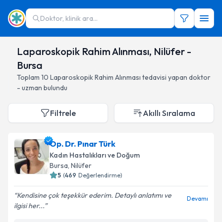
Doktor, klinik ara...
Laparoskopik Rahim Alınması, Nilüfer -
Bursa
Toplam
10
Laparoskopik Rahim Alınması
tedavisi yapan doktor
- uzman bulundu
Filtrele
Akıllı Sıralama
Op. Dr. Pınar Türk
Kadın Hastalıkları ve Doğum
Bursa
, Nilüfer
5
(
469
Değerlendirme)
Kendisine çok teşekkür ederim. Detaylı anlatımı ve
Devamı
ilgisi her...