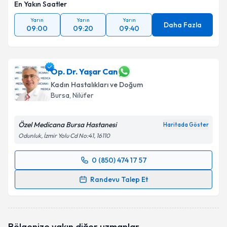
En Yakın Saatler
Yarın
Yarın
Yarın
Daha Fazla
09:00
09:20
09:40
Op. Dr. Yaşar Can
Kadın Hastalıkları ve Doğum
Bursa
, Nilüfer
Özel Medicana Bursa Hastanesi
Haritada Göster
Odunluk, İzmir Yolu Cd No:41, 16110
0 (850) 474 17 57
Randevu Takvimi Talebi
Randevu Talep Et
Op. Dr. Yaşar Can
için randevu takvimi talebi
oluşturun. Size bu uzmandan randevu almanız için bir
takvim hazırlandığında e-posta ile bilgilendireceğiz.
Bölgenize yakın diğer uzmanlar