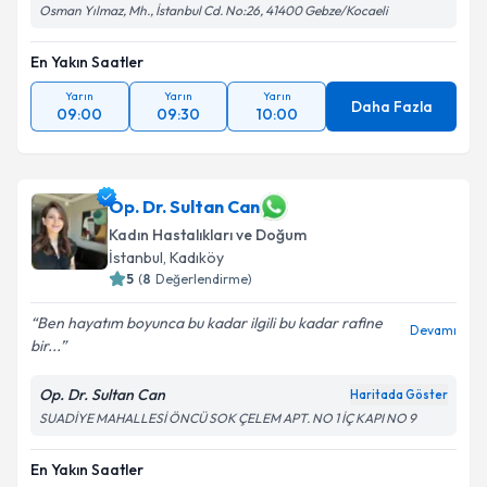
Osman Yılmaz, Mh., İstanbul Cd. No:26, 41400 Gebze/Kocaeli
En Yakın Saatler
Yarın
Yarın
Yarın
Daha Fazla
09:00
09:30
10:00
Op. Dr. Sultan Can
Kadın Hastalıkları ve Doğum
İstanbul
, Kadıköy
5
(
8
Değerlendirme)
Ben hayatım boyunca bu kadar ilgili bu kadar rafine
Devamı
bir...
Op. Dr. Sultan Can
Haritada Göster
SUADİYE MAHALLESİ ÖNCÜ SOK ÇELEM APT. NO 1 İÇ KAPI NO 9
En Yakın Saatler