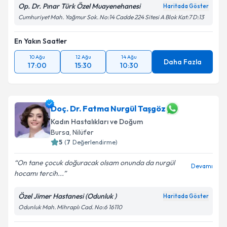
Op. Dr. Pınar Türk Özel Muayenehanesi
Haritada Göster
Cumhuriyet Mah. Yağmur Sok. No:14 Cadde 224 Sitesi A Blok Kat:7 D:13
En Yakın Saatler
10 Ağu
12 Ağu
14 Ağu
Daha Fazla
17:00
15:30
10:30
Doç. Dr. Fatma Nurgül Taşgöz
Kadın Hastalıkları ve Doğum
Bursa
, Nilüfer
5
(
7
Değerlendirme)
On tane çocuk doğuracak olsam onunda da nurgül
Devamı
hocamı tercih...
Özel Jimer Hastanesi (Odunluk )
Haritada Göster
Odunluk Mah. Mihraplı Cad. No:6 16110