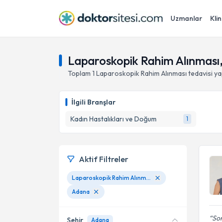
Uzmanlar
Klin
Laparoskopik Rahim Alınması
Toplam
1
Laparoskopik Rahim Alınması
tedavisi y
İlgili Branşlar
Kadın Hastalıkları ve Doğum
1
Aktif Filtreler
Laparoskopik Rahim Alınması
Adana
Son
Şehir
Adana