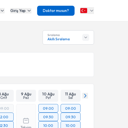
Giriş Yap
Doktor musun?
Sıralama
Akıllı Sıralama
8 Ağu
9 Ağu
10 Ağu
11 Ağu
Cmt
Paz
Pzt
Sal
09:00
09:00
09:00
12:00
09:30
09:30
12:30
10:00
10:00
Takvim