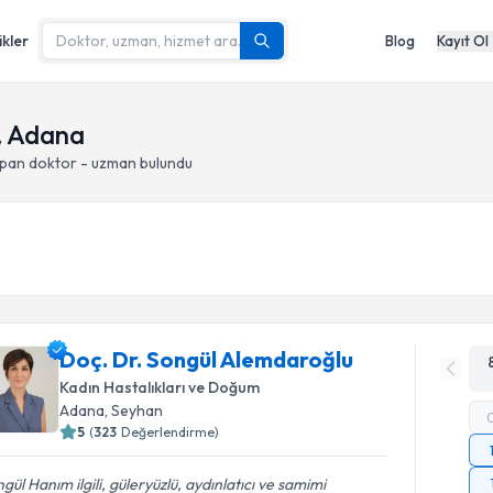
ikler
Blog
Kayıt Ol
, Adana
apan doktor - uzman bulundu
Doç. Dr. Songül Alemdaroğlu
Kadın Hastalıkları ve Doğum
Adana
, Seyhan
5
(
323
Değerlendirme)
gül Hanım ilgili, güleryüzlü, aydınlatıcı ve samimi