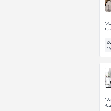
Ken
kavu
Op
Söğ
Uzu
Anka