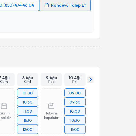
0 (850) 474 46 04
Randevu Talep Et
 verilerimin işlenmesine ilişkin
Aydınlatma Metni
'ni
 ve kişisel verilerimin belirtilen kapsamda
esini kabul ediyorum.
Takvim Talebini Gönder
7 Ağu
8 Ağu
9 Ağu
10 Ağu
Cum
Cmt
Paz
Pzt
10:00
09:00
10:30
09:30
11:00
10:00
Takvim
Takvim
palıdır
kapalıdır
11:30
10:30
12:00
11:00