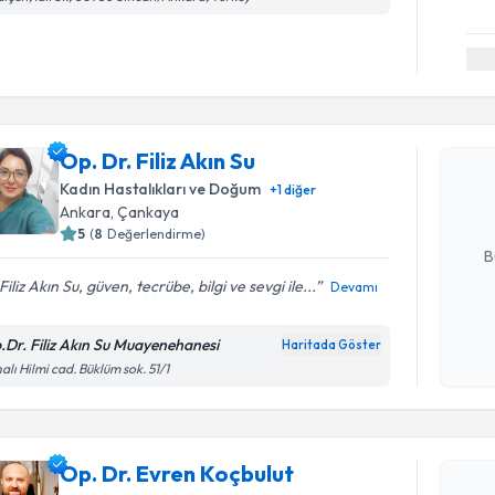
Randevu T
Op. Dr. Fil
Op. Dr. Filiz Akın Su
bu uzmandan
posta ile bi
Kadın Hastalıkları ve Doğum
+
1
diğer
Ankara
, Çankaya
E-posta Ad
5
(
8
Değerlendirme)
B
Filiz Akın Su, güven, tecrübe, bilgi ve sevgi ile...
Devamı
Kişisel
.Dr. Filiz Akın Su Muayenehanesi
Haritada Göster
okudum
alı Hilmi cad. Büklüm sok. 51/1
işlenm
Randevu T
Op. Dr. E
Op. Dr. Evren Koçbulut
Size bu uzm