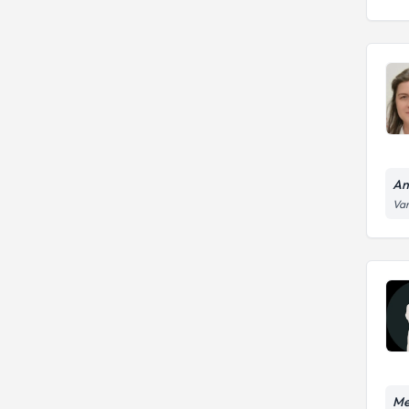
An
Var
Me