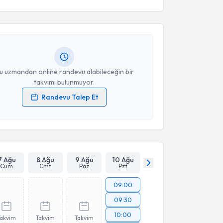
ilek Yüksel
için randevu takvimi talebi oluşturun. Size
 randevu almanız için bir takvim hazırlandığında e-
lgilendireceğiz.
resiniz
u uzmandan online randevu alabileceğin bir
takvimi bulunmuyor.
Randevu Talep Et
 verilerimin işlenmesine ilişkin
Aydınlatma Metni
'ni
 ve kişisel verilerimin belirtilen kapsamda
esini kabul ediyorum.
Takvim Talebini Gönder
7 Ağu
8 Ağu
9 Ağu
10 Ağu
Cum
Cmt
Paz
Pzt
09:00
09:30
10:00
Takvim
Takvim
Takvim