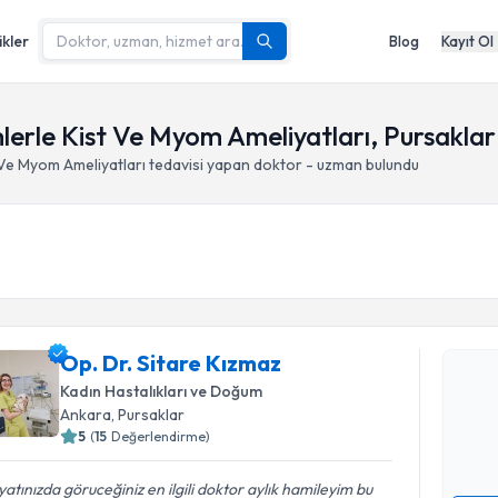
ikler
Blog
Kayıt Ol
lerle Kist Ve Myom Ameliyatları, Pursaklar
 Ve Myom Ameliyatları
tedavisi yapan doktor - uzman bulundu
Randevu T
Op. Dr. S
Op. Dr. Sitare Kızmaz
Size bu uzm
Kadın Hastalıkları ve Doğum
hazırlandığ
Ankara
, Pursaklar
5
(
15
Değerlendirme)
E-posta Ad
atınızda göruceğiniz en ilgili doktor aylık hamileyim bu