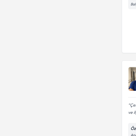
Bal
Çek
ve i
Öz
And