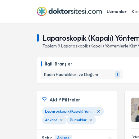
Uzmanlar
Klin
Laparoskopik (Kapalı) Yöntem
Toplam
9
Laparoskopik (Kapalı) Yöntemlerle Kist
İlgili Branşlar
Kadın Hastalıkları ve Doğum
1
Aktif Filtreler
Laparoskopik (Kapalı) Yöntemlerle Kist Ve Myom Ameliyatları
Ankara
Pursaklar
Hay
Şehir
Ankara