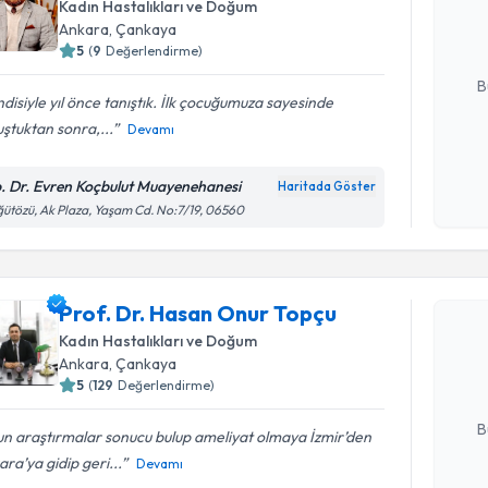
Kadın Hastalıkları ve Doğum
hazırlandığ
Ankara
, Çankaya
5
(
9
Değerlendirme)
E-posta Ad
B
disiyle yıl önce tanıştık. İlk çocuğumuza sayesinde
ştuktan sonra,...
Devamı
Kişisel
okudum
. Dr. Evren Koçbulut Muayenehanesi
Haritada Göster
işlenm
ütözü, Ak Plaza, Yaşam Cd. No:7/19, 06560
Randevu T
Prof. Dr. Hasan Onur Topçu
Prof. Dr.
oluşturun. 
Kadın Hastalıkları ve Doğum
hazırlandığ
Ankara
, Çankaya
5
(
129
Değerlendirme)
E-posta Ad
B
n araştırmalar sonucu bulup ameliyat olmaya İzmir’den
ra’ya gidip geri...
Devamı