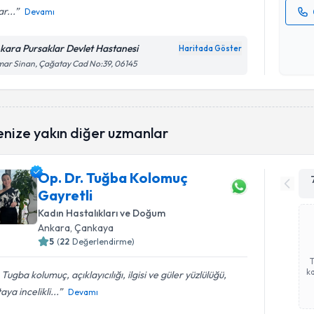
r...
Devamı
Kişisel
okudum
kara Pursaklar Devlet Hastanesi
Haritada Göster
işlenm
ar Sinan, Çağatay Cad No:39, 06145
enize yakın diğer uzmanlar
Op. Dr. Tuğba Kolomuç
Gayretli
Kadın Hastalıkları ve Doğum
Ankara
, Çankaya
5
(
22
Değerlendirme)
ka
 Tugba kolumuç, açıklayıcılığı, ilgisi ve güler yüzlülüğü,
aya incelikli...
Devamı