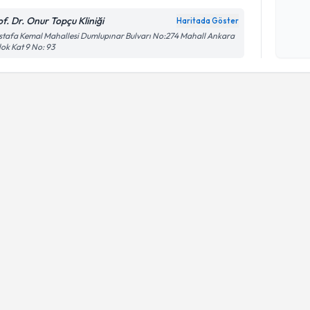
Kişisel
of. Dr. Onur Topçu Kliniği
Haritada Göster
okudum
tafa Kemal Mahallesi Dumlupınar Bulvarı No:274 Mahall Ankara
işlenm
lok Kat 9 No: 93