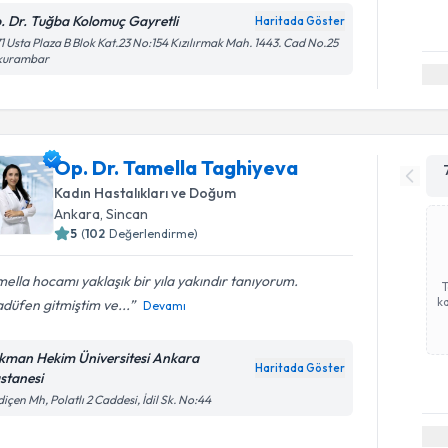
. Dr. Tuğba Kolomuç Gayretli
Haritada Göster
1 Usta Plaza B Blok Kat.23 No:154 Kızılırmak Mah. 1443. Cad No.25
kurambar
Op. Dr. Tamella Taghiyeva
Kadın Hastalıkları ve Doğum
Ankara
, Sincan
5
(
102
Değerlendirme)
ella hocamı yaklaşık bir yıla yakındır tanıyorum.
ka
düfen gitmiştim ve...
Devamı
kman Hekim Üniversitesi Ankara
Haritada Göster
stanesi
içen Mh, Polatlı 2 Caddesi, İdil Sk. No:44
Randevu T