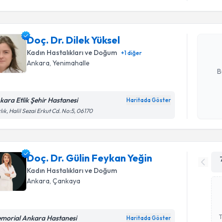
Doç. Dr. D
bu uzmandan
Doç. Dr. Dilek Yüksel
posta ile bi
Kadın Hastalıkları ve Doğum
+
1
diğer
E-posta Ad
Ankara
, Yenimahalle
B
kara Etlik Şehir Hastanesi
Haritada Göster
Kişisel
lık, Halil Sezai Erkut Cd. No:5, 06170
okudum
işlenm
Doç. Dr. Gülin Feykan Yeğin
Kadın Hastalıkları ve Doğum
Ankara
, Çankaya
morial Ankara Hastanesi
Haritada Göster