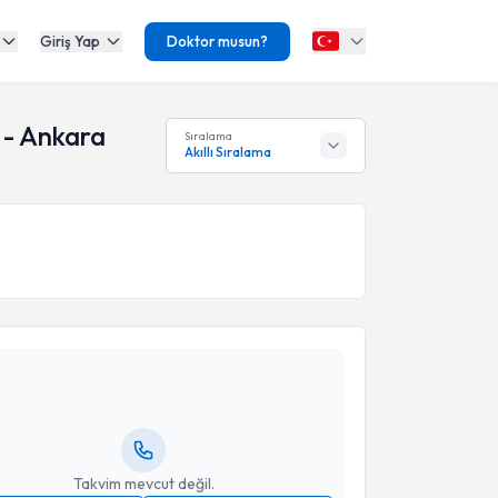
Giriş Yap
Doktor musun?
 - Ankara
Sıralama
Akıllı Sıralama
akvimi Talebi
itare Kızmaz
için randevu takvimi talebi oluşturun.
andan randevu almanız için bir takvim
ında e-posta ile bilgilendireceğiz.
resiniz
Takvim mevcut değil.