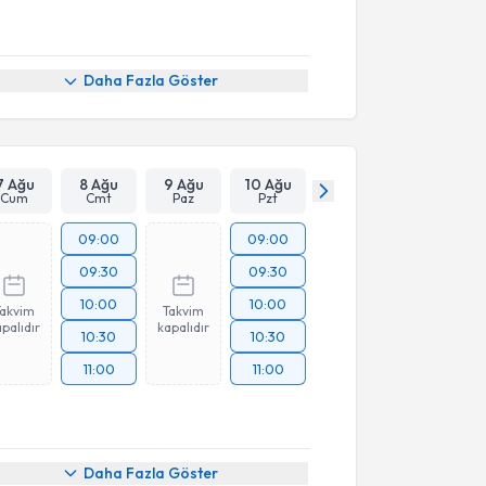
Daha Fazla Göster
7 Ağu
8 Ağu
9 Ağu
10 Ağu
Cum
Cmt
Paz
Pzt
09:00
09:00
09:30
09:30
10:00
10:00
Takvim
Takvim
palıdır
kapalıdır
10:30
10:30
11:00
11:00
akvimi Talebi
Daha Fazla Göster