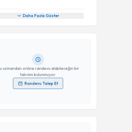
Daha Fazla Göster
akvimi Talebi
iz Akın Su
için randevu takvimi talebi oluşturun. Size
 randevu almanız için bir takvim hazırlandığında e-
lgilendireceğiz.
resiniz
u uzmandan online randevu alabileceğin bir
takvimi bulunmuyor.
Randevu Talep Et
 verilerimin işlenmesine ilişkin
Aydınlatma Metni
'ni
 ve kişisel verilerimin belirtilen kapsamda
esini kabul ediyorum.
akvimi Talebi
Takvim Talebini Gönder
vren Koçbulut
için randevu takvimi talebi oluşturun.
andan randevu almanız için bir takvim