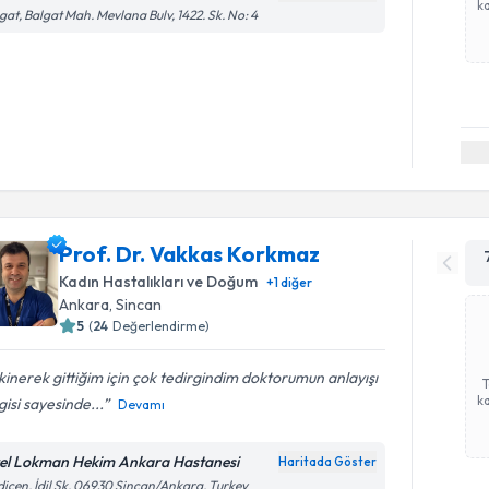
ka
gat, Balgat Mah. Mevlana Bulv, 1422. Sk. No: 4
Prof. Dr. Vakkas Korkmaz
Kadın Hastalıkları ve Doğum
+
1
diğer
Ankara
, Sincan
5
(
24
Değerlendirme)
inerek gittiğim için çok tedirgindim doktorumun anlayışı
ka
lgisi sayesinde...
Devamı
el Lokman Hekim Ankara Hastanesi
Haritada Göster
içen, İdil Sk, 06930 Sincan/Ankara, Turkey