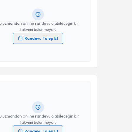
ında e-posta ile bilgilendireceğiz.
resiniz
u uzmandan online randevu alabileceğin bir
takvimi bulunmuyor.
Randevu Talep Et
 verilerimin işlenmesine ilişkin
Aydınlatma Metni
'ni
 ve kişisel verilerimin belirtilen kapsamda
esini kabul ediyorum.
akvimi Talebi
Takvim Talebini Gönder
 Hasan Onur Topçu
için randevu takvimi talebi
Size bu uzmandan randevu almanız için bir takvim
ında e-posta ile bilgilendireceğiz.
resiniz
u uzmandan online randevu alabileceğin bir
takvimi bulunmuyor.
Randevu Talep Et