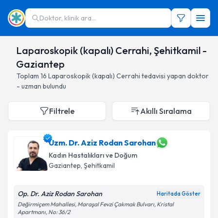
Doktor, klinik ara...
Laparoskopik (kapalı) Cerrahi, Şehitkamil -
Gaziantep
Toplam
16
Laparoskopik (kapalı) Cerrahi
tedavisi yapan doktor
- uzman bulundu
Filtrele
Akıllı Sıralama
Uzm. Dr. Aziz Rodan Sarohan
Kadın Hastalıkları ve Doğum
Gaziantep
, Şehitkamil
Op. Dr. Aziz Rodan Sarohan
Haritada Göster
Değirmiçem Mahallesi, Maraşal Fevzi Çakmak Bulvarı, Kristal
Apartmanı, No: 36/2