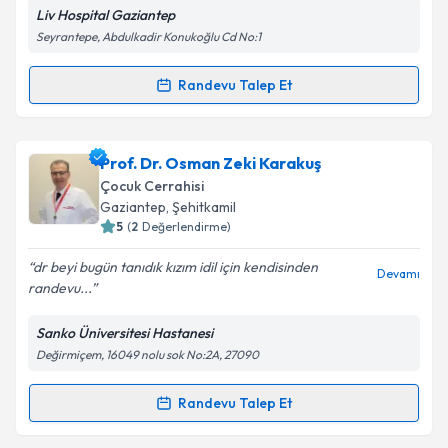
E-posta Adresiniz
Liv Hospital Gaziantep
Seyrantepe, Abdulkadir Konukoğlu Cd No:1
Randevu Talep Et
Randevu Takvimi Talebi
Kişisel verilerimin işlenmesine ilişkin
Aydınlatma
Metni
'ni okudum ve kişisel verilerimin belirtilen
kapsamda işlenmesini kabul ediyorum.
Op. Dr. Abdulkadir Tekin
için randevu takvimi talebi
Prof. Dr. Osman Zeki Karakuş
oluşturun. Size bu uzmandan randevu almanız için bir
Çocuk Cerrahisi
takvim hazırlandığında e-posta ile bilgilendireceğiz.
Takvim Talebini Gönder
Gaziantep
, Şehitkamil
5
(
2
Değerlendirme)
E-posta Adresiniz
dr beyi bugün tanıdık kızım idil için kendisinden
Devamı
randevu...
Sanko Üniversitesi Hastanesi
Kişisel verilerimin işlenmesine ilişkin
Aydınlatma
Değirmiçem, 16049 nolu sok No:2A, 27090
Metni
'ni okudum ve kişisel verilerimin belirtilen
kapsamda işlenmesini kabul ediyorum.
Randevu Talep Et
Randevu Takvimi Talebi
Takvim Talebini Gönder