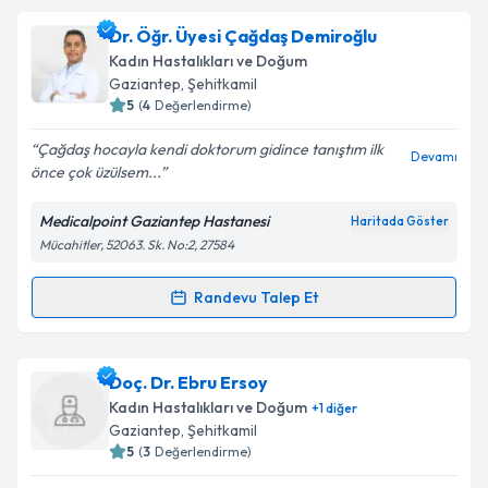
Prof. Dr. Osman Zeki Karakuş
için randevu takvimi
Dr. Öğr. Üyesi Çağdaş Demiroğlu
talebi oluşturun. Size bu uzmandan randevu almanız
Kadın Hastalıkları ve Doğum
için bir takvim hazırlandığında e-posta ile
Gaziantep
, Şehitkamil
bilgilendireceğiz.
5
(
4
Değerlendirme)
E-posta Adresiniz
Çağdaş hocayla kendi doktorum gidince tanıştım ilk
Devamı
önce çok üzülsem...
Medicalpoint Gaziantep Hastanesi
Haritada Göster
Mücahitler, 52063. Sk. No:2, 27584
Kişisel verilerimin işlenmesine ilişkin
Aydınlatma
Metni
'ni okudum ve kişisel verilerimin belirtilen
kapsamda işlenmesini kabul ediyorum.
Randevu Talep Et
Randevu Takvimi Talebi
Takvim Talebini Gönder
Dr. Öğr. Üyesi Çağdaş Demiroğlu
için randevu
Doç. Dr. Ebru Ersoy
takvimi talebi oluşturun. Size bu uzmandan randevu
Kadın Hastalıkları ve Doğum
+
1
diğer
almanız için bir takvim hazırlandığında e-posta ile
Gaziantep
, Şehitkamil
bilgilendireceğiz.
5
(
3
Değerlendirme)