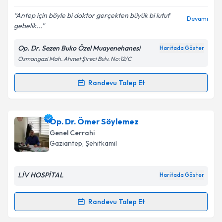
E-posta Adresiniz
Antep için böyle bi doktor gerçekten büyük bi lutuf
Devamı
gebelik...
Op. Dr. Sezen Buko Özel Muayenehanesi
Haritada Göster
Kişisel verilerimin işlenmesine ilişkin
Aydınlatma
Osmangazi Mah. Ahmet Şireci Bulv. No:12/C
Metni
'ni okudum ve kişisel verilerimin belirtilen
kapsamda işlenmesini kabul ediyorum.
Randevu Talep Et
Randevu Takvimi Talebi
Takvim Talebini Gönder
Op. Dr. Sezen Buko
için randevu takvimi talebi
Op. Dr. Ömer Söylemez
oluşturun. Size bu uzmandan randevu almanız için bir
Genel Cerrahi
takvim hazırlandığında e-posta ile bilgilendireceğiz.
Gaziantep
, Şehitkamil
E-posta Adresiniz
LİV HOSPİTAL
Haritada Göster
Randevu Talep Et
Randevu Takvimi Talebi
Kişisel verilerimin işlenmesine ilişkin
Aydınlatma
Metni
'ni okudum ve kişisel verilerimin belirtilen