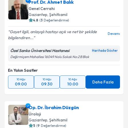
Prof. Dr. Ahmet Balık
Genel Cerrahi
Gaziantep
, Şehitkamil
4.8
(
3
Değerlendirme)
Gayet ilgili, anlayışlı hastayı açık ve net bir şekilde
Devamı
bilgilendiren...
Özel Sanko Üniversitesi Hastanesi
Haritada Göster
Değirmiçem Mahallesi 16049 Nolu Sokak No:2 B Blok
En Yakın Saatler
10 Ağu
10 Ağu
10 Ağu
Daha Fazla
09:00
09:30
10:00
Op. Dr. İbrahim Düzgün
Üroloji
Gaziantep
, Şehitkamil
5
(
9
Değerlendirme)