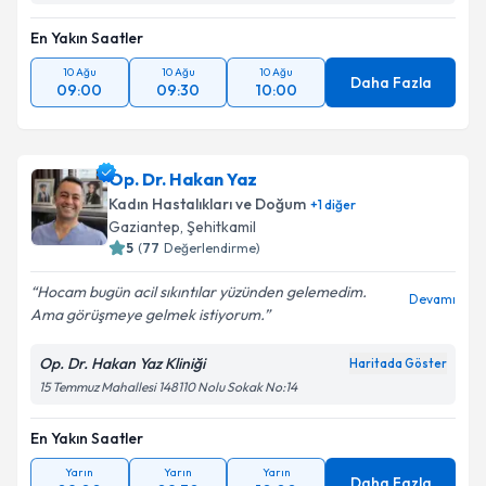
En Yakın Saatler
10 Ağu
10 Ağu
10 Ağu
Daha Fazla
09:00
09:30
10:00
Op. Dr. Hakan Yaz
Kadın Hastalıkları ve Doğum
+
1
diğer
Gaziantep
, Şehitkamil
5
(
77
Değerlendirme)
Hocam bugün acil sıkıntılar yüzünden gelemedim.
Devamı
Ama görüşmeye gelmek istiyorum.
Op. Dr. Hakan Yaz Kliniği
Haritada Göster
15 Temmuz Mahallesi 148110 Nolu Sokak No:14
En Yakın Saatler
Yarın
Yarın
Yarın
Daha Fazla