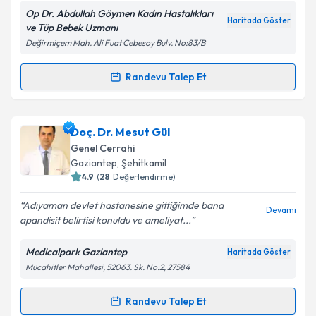
Op Dr. Abdullah Göymen Kadın Hastalıkları
Haritada Göster
ve Tüp Bebek Uzmanı
Değirmiçem Mah. Ali Fuat Cebesoy Bulv. No:83/B
Randevu Talep Et
Randevu Takvimi Talebi
Op. Dr. Abdullah Göymen
için randevu takvimi talebi
Doç. Dr. Mesut Gül
oluşturun. Size bu uzmandan randevu almanız için bir
Genel Cerrahi
takvim hazırlandığında e-posta ile bilgilendireceğiz.
Gaziantep
, Şehitkamil
4.9
(
28
Değerlendirme)
E-posta Adresiniz
Adıyaman devlet hastanesine gittiğimde bana
Devamı
apandisit belirtisi konuldu ve ameliyat...
Medicalpark Gaziantep
Haritada Göster
Kişisel verilerimin işlenmesine ilişkin
Aydınlatma
Mücahitler Mahallesi, 52063. Sk. No:2, 27584
Metni
'ni okudum ve kişisel verilerimin belirtilen
kapsamda işlenmesini kabul ediyorum.
Randevu Talep Et
Randevu Takvimi Talebi