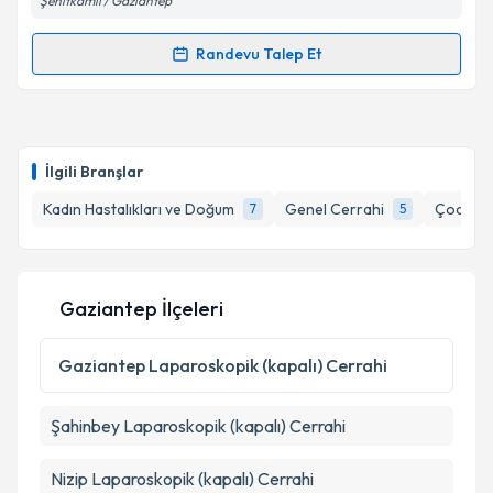
Şehitkamil / Gaziantep
Randevu Talep Et
Takvim Talebini Gönder
Randevu Takvimi Talebi
Op. Dr. Fuat Aksoy
için randevu takvimi talebi
oluşturun. Size bu uzmandan randevu almanız için bir
İlgili Branşlar
takvim hazırlandığında e-posta ile bilgilendireceğiz.
Kadın Hastalıkları ve Doğum
Genel Cerrahi
Çocuk C
7
5
E-posta Adresiniz
Gaziantep İlçeleri
Kişisel verilerimin işlenmesine ilişkin
Aydınlatma
Metni
'ni okudum ve kişisel verilerimin belirtilen
Gaziantep
Laparoskopik (kapalı) Cerrahi
kapsamda işlenmesini kabul ediyorum.
Şahinbey
Laparoskopik (kapalı) Cerrahi
Takvim Talebini Gönder
Nizip
Laparoskopik (kapalı) Cerrahi