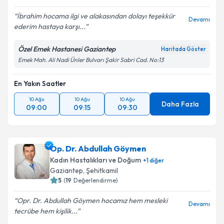
İbrahim hocama ilgi ve alakasından dolayı teşekkür
Devamı
ederim hastaya karşı...
Özel Emek Hastanesi Gaziantep
Haritada Göster
Emek Mah. Ali Nadi Ünler Bulvarı Şakir Sabri Cad. No:13
En Yakın Saatler
10 Ağu
10 Ağu
10 Ağu
Daha Fazla
09:00
09:15
09:30
Op. Dr. Abdullah Göymen
Kadın Hastalıkları ve Doğum
+
1
diğer
Gaziantep
, Şehitkamil
5
(
19
Değerlendirme)
Opr. Dr. Abdullah Göymen hocamız hem mesleki
Devamı
tecrübe hem kişilik...