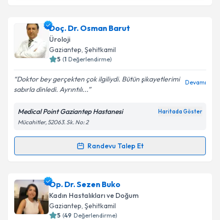
Takvim Talebini Gönder
Doç. Dr. Mesut Gül
için randevu takvimi talebi
Doç. Dr. Osman Barut
oluşturun. Size bu uzmandan randevu almanız için bir
Üroloji
takvim hazırlandığında e-posta ile bilgilendireceğiz.
Gaziantep
, Şehitkamil
5
(
1
Değerlendirme)
E-posta Adresiniz
Doktor bey gerçekten çok ilgiliydi. Bütün şikayetlerimi
Devamı
sabırla dinledi. Ayrıntılı...
Medical Point Gaziantep Hastanesi
Haritada Göster
Kişisel verilerimin işlenmesine ilişkin
Aydınlatma
Mücahitler, 52063. Sk. No: 2
Metni
'ni okudum ve kişisel verilerimin belirtilen
kapsamda işlenmesini kabul ediyorum.
Randevu Talep Et
Randevu Takvimi Talebi
Takvim Talebini Gönder
Doç. Dr. Osman Barut
için randevu takvimi talebi
Op. Dr. Sezen Buko
oluşturun. Size bu uzmandan randevu almanız için bir
Kadın Hastalıkları ve Doğum
takvim hazırlandığında e-posta ile bilgilendireceğiz.
Gaziantep
, Şehitkamil
5
(
49
Değerlendirme)