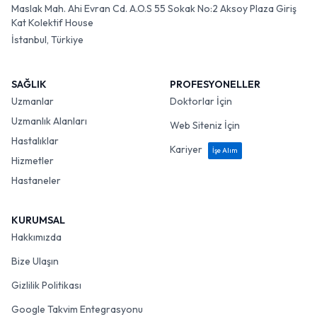
Maslak Mah. Ahi Evran Cd. A.O.S 55 Sokak No:2 Aksoy Plaza Giriş
Kat Kolektif House
İstanbul, Türkiye
SAĞLIK
PROFESYONELLER
Uzmanlar
Doktorlar İçin
Uzmanlık Alanları
Web Siteniz İçin
Hastalıklar
Kariyer
İşe Alım
Hizmetler
Hastaneler
KURUMSAL
Hakkımızda
Bize Ulaşın
Gizlilik Politikası
Google Takvim Entegrasyonu