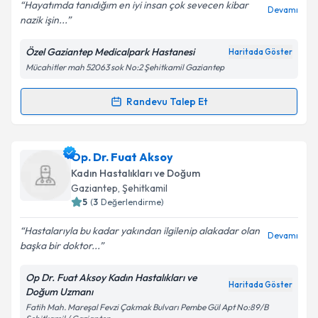
E-posta Adresiniz
Hayatımda tanıdığım en iyi insan çok sevecen kibar
Devamı
nazik işin...
Özel Gaziantep Medicalpark Hastanesi
Haritada Göster
Mücahitler mah 52063 sok No:2 Şehitkamil Gaziantep
Kişisel verilerimin işlenmesine ilişkin
Aydınlatma
Metni
'ni okudum ve kişisel verilerimin belirtilen
kapsamda işlenmesini kabul ediyorum.
Randevu Talep Et
Randevu Takvimi Talebi
Takvim Talebini Gönder
Doç. Dr. Ebru Ersoy
için randevu takvimi talebi
Op. Dr. Fuat Aksoy
oluşturun. Size bu uzmandan randevu almanız için bir
Kadın Hastalıkları ve Doğum
takvim hazırlandığında e-posta ile bilgilendireceğiz.
Gaziantep
, Şehitkamil
5
(
3
Değerlendirme)
E-posta Adresiniz
Hastalarıyla bu kadar yakından ilgilenip alakadar olan
Devamı
başka bir doktor...
Op Dr. Fuat Aksoy Kadın Hastalıkları ve
Kişisel verilerimin işlenmesine ilişkin
Aydınlatma
Haritada Göster
Doğum Uzmanı
Metni
'ni okudum ve kişisel verilerimin belirtilen
Fatih Mah. Mareşal Fevzi Çakmak Bulvarı Pembe Gül Apt No:89/B
kapsamda işlenmesini kabul ediyorum.