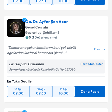
09:00
09:30
10:00
Op. Dr. Ayfer Şen Acar
Genel Cerrahi
Gaziantep
, Şehitkamil
5
(
1
Değerlendirme)
Doktoruma çok minnettarım beni çok büyük
Devamı
ağrılardan kurtardı hemoroid işlemi...
Liv Hospital Gaziantep
Haritada Göster
Seyrantepe, Abdulkadir Konukoğlu Cd No:1, 27080
En Yakın Saatler
10 Ağu
10 Ağu
10 Ağu
Daha Fazla
09:00
09:30
10:00