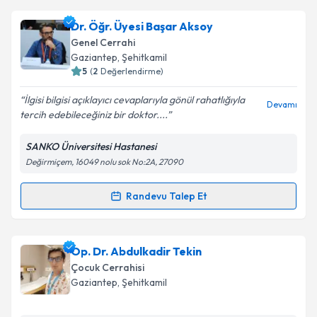
kapsamda işlenmesini kabul ediyorum.
Op. Dr. Ömer Söylemez
için randevu takvimi talebi
Dr. Öğr. Üyesi Başar Aksoy
oluşturun. Size bu uzmandan randevu almanız için bir
Genel Cerrahi
takvim hazırlandığında e-posta ile bilgilendireceğiz.
Takvim Talebini Gönder
Gaziantep
, Şehitkamil
5
(
2
Değerlendirme)
E-posta Adresiniz
İlgisi bilgisi açıklayıcı cevaplarıyla gönül rahatlığıyla
Devamı
tercih edebileceğiniz bir doktor....
SANKO Üniversitesi Hastanesi
Kişisel verilerimin işlenmesine ilişkin
Aydınlatma
Değirmiçem, 16049 nolu sok No:2A, 27090
Metni
'ni okudum ve kişisel verilerimin belirtilen
kapsamda işlenmesini kabul ediyorum.
Randevu Talep Et
Randevu Takvimi Talebi
Takvim Talebini Gönder
Dr. Öğr. Üyesi Başar Aksoy
için randevu takvimi
Op. Dr. Abdulkadir Tekin
talebi oluşturun. Size bu uzmandan randevu almanız
Çocuk Cerrahisi
için bir takvim hazırlandığında e-posta ile
Gaziantep
, Şehitkamil
bilgilendireceğiz.