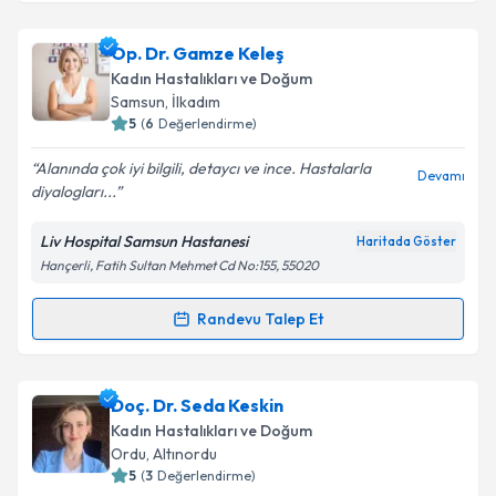
Op. Dr. Kadir Şahin
için randevu takvimi talebi
Op. Dr. Gamze Keleş
oluşturun. Size bu uzmandan randevu almanız için bir
Kadın Hastalıkları ve Doğum
takvim hazırlandığında e-posta ile bilgilendireceğiz.
Samsun
, İlkadım
5
(
6
Değerlendirme)
E-posta Adresiniz
Alanında çok iyi bilgili, detaycı ve ince. Hastalarla
Devamı
diyalogları...
Liv Hospital Samsun Hastanesi
Haritada Göster
Kişisel verilerimin işlenmesine ilişkin
Aydınlatma
Hançerli, Fatih Sultan Mehmet Cd No:155, 55020
Metni
'ni okudum ve kişisel verilerimin belirtilen
kapsamda işlenmesini kabul ediyorum.
Randevu Talep Et
Randevu Takvimi Talebi
Takvim Talebini Gönder
Op. Dr. Gamze Keleş
için randevu takvimi talebi
Doç. Dr. Seda Keskin
oluşturun. Size bu uzmandan randevu almanız için bir
Kadın Hastalıkları ve Doğum
takvim hazırlandığında e-posta ile bilgilendireceğiz.
Ordu
, Altınordu
5
(
3
Değerlendirme)
E-posta Adresiniz