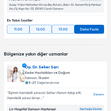
Kuzey Yıldızı Mahallesi Alirıza Bey Bulvarı, Bakır Sk. Kamerlife İş Merkezi
No:2 İç Kapı No: 115, 55080 Canik/Samsun
En Yakın Saatler
11:00
12:00
13:00
Daha Fazla
Bölgenize yakın diğer uzmanlar
Op. Dr. Seher Sarı
Kadın Hastalıkları ve Doğum
Samsun
, İlkadım
5
(
27
Değerlendirme)
Eşimin hamilelik sürecini Seher Hanım takip etti.
Devamı
Hamilelik süreci biraz...
Liv Hospital Samsun Hastanesi
Haritada Göster