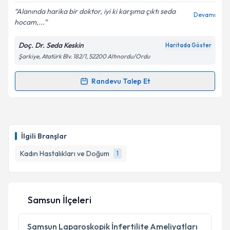
Alanında harika bir doktor, iyi ki karşıma çıktı seda
Devamı
hocam,...
Doç. Dr. Seda Keskin
Haritada Göster
Kişisel verilerimin işlenmesine ilişkin
Aydınlatma
Şarkiye, Atatürk Blv. 182/1, 52200 Altınordu/Ordu
Metni
'ni okudum ve kişisel verilerimin belirtilen
kapsamda işlenmesini kabul ediyorum.
Randevu Talep Et
Randevu Takvimi Talebi
Takvim Talebini Gönder
Doç. Dr. Seda Keskin
için randevu takvimi talebi
oluşturun. Size bu uzmandan randevu almanız için bir
İlgili Branşlar
takvim hazırlandığında e-posta ile bilgilendireceğiz.
Kadın Hastalıkları ve Doğum
1
E-posta Adresiniz
Samsun İlçeleri
Kişisel verilerimin işlenmesine ilişkin
Aydınlatma
Metni
'ni okudum ve kişisel verilerimin belirtilen
Samsun
Laparoskopik İnfertilite Ameliyatları