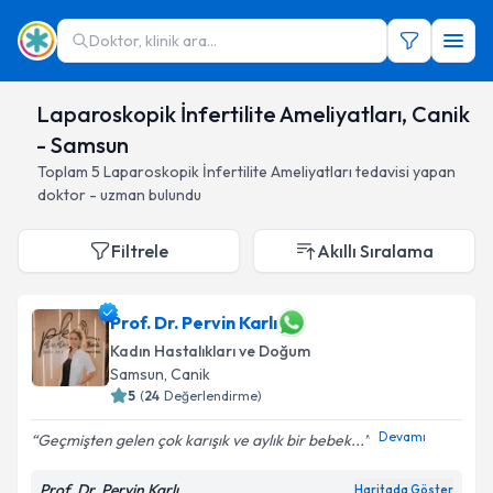
Doktor, klinik ara...
Laparoskopik İnfertilite Ameliyatları, Canik
- Samsun
Toplam
5
Laparoskopik İnfertilite Ameliyatları
tedavisi yapan
doktor - uzman bulundu
Filtrele
Akıllı Sıralama
Prof. Dr. Pervin Karlı
Kadın Hastalıkları ve Doğum
Samsun
, Canik
5
(
24
Değerlendirme)
Devamı
Geçmişten gelen çok karışık ve aylık bir bebek...
Prof. Dr. Pervin Karlı
Haritada Göster