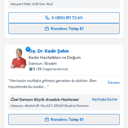
Hançerli Mah. 608 Sok. No2
0 (850) 811 72 60
Randevu Takvimi Talebi
Randevu Talep Et
Op. Dr. Seher Sarı
için randevu takvimi talebi
oluşturun. Size bu uzmandan randevu almanız için bir
Op. Dr. Kadir Şahin
takvim hazırlandığında e-posta ile bilgilendireceğiz.
Kadın Hastalıkları ve Doğum
E-posta Adresiniz
Samsun
, İlkadım
5
(
33
Değerlendirme)
Herkesin mutlaka gitmesi gereken bi doktor. Ben
Devamı
hayatımda bu kadar...
Kişisel verilerimin işlenmesine ilişkin
Aydınlatma
Metni
'ni okudum ve kişisel verilerimin belirtilen
Özel Samsun Büyük Anadolu Hastanesi
Haritada Göster
kapsamda işlenmesini kabul ediyorum.
İstasyon, Atatürk Bl. No:62/1, 55060 İlkadım/Samsun
Takvim Talebini Gönder
Randevu Talep Et
Randevu Takvimi Talebi