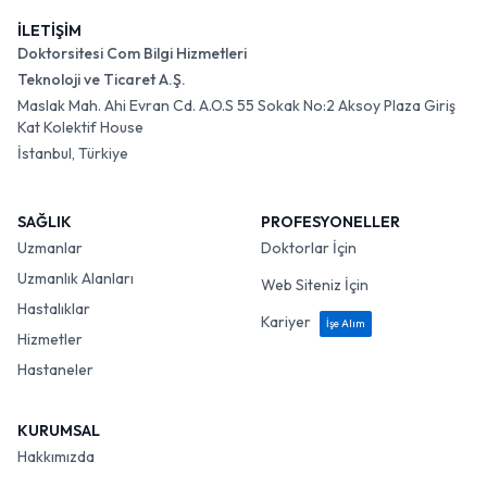
İLETİŞİM
Doktorsitesi Com Bilgi Hizmetleri
Teknoloji ve Ticaret A.Ş.
Maslak Mah. Ahi Evran Cd. A.O.S 55 Sokak No:2 Aksoy Plaza Giriş
Kat Kolektif House
İstanbul, Türkiye
SAĞLIK
PROFESYONELLER
Uzmanlar
Doktorlar İçin
Uzmanlık Alanları
Web Siteniz İçin
Hastalıklar
Kariyer
İşe Alım
Hizmetler
Hastaneler
KURUMSAL
Hakkımızda