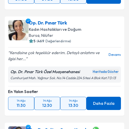
Op. Dr. Pınar Türk
Kadın Hastalıkları ve Doğum
Bursa
, Nilüfer
5
(
469
Değerlendirme)
Kendisine çok teşekkür ederim. Detaylı anlatımı ve
Devamı
ilgisi her...
Op. Dr. Pınar Türk Özel Muayenehanesi
Haritada Göster
Cumhuriyet Mah. Yağmur Sok. No:14 Cadde 224 Sitesi A Blok Kat:7 D:13
En Yakın Saatler
14 Ağu
14 Ağu
14 Ağu
Daha Fazla
11:30
12:30
13:30