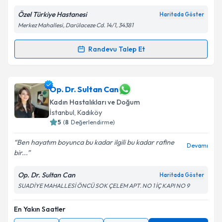
Özel Türkiye Hastanesi
Haritada Göster
Merkez Mahallesi, Darülaceze Cd. 14/1, 34381
Randevu Talep Et
Randevu Takvimi Talebi
Op. Dr. Şakir Volkan Erdoğan
için randevu takvimi
Op. Dr. Sultan Can
talebi oluşturun. Size bu uzmandan randevu almanız
Kadın Hastalıkları ve Doğum
için bir takvim hazırlandığında e-posta ile
İstanbul
, Kadıköy
bilgilendireceğiz.
5
(
8
Değerlendirme)
E-posta Adresiniz
Ben hayatım boyunca bu kadar ilgili bu kadar rafine
Devamı
bir...
Op. Dr. Sultan Can
Haritada Göster
Kişisel verilerimin işlenmesine ilişkin
Aydınlatma
SUADİYE MAHALLESİ ÖNCÜ SOK ÇELEM APT. NO 1 İÇ KAPI NO 9
Metni
'ni okudum ve kişisel verilerimin belirtilen
kapsamda işlenmesini kabul ediyorum.
En Yakın Saatler