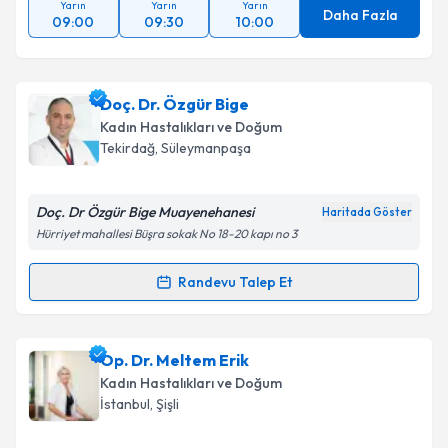
Yarın
Yarın
Yarın
Daha Fazla
09:00
09:30
10:00
Takvim Talebini Gönder
Doç. Dr. Özgür Bige
Kadın Hastalıkları ve Doğum
Tekirdağ
, Süleymanpaşa
Doç. Dr Özgür Bige Muayenehanesi
Haritada Göster
Hürriyet mahallesi Büşra sokak No 18-20 kapı no 3
Randevu Talep Et
Randevu Takvimi Talebi
Doç. Dr. Özgür Bige
için randevu takvimi talebi
Op. Dr. Meltem Erik
oluşturun. Size bu uzmandan randevu almanız için bir
Kadın Hastalıkları ve Doğum
takvim hazırlandığında e-posta ile bilgilendireceğiz.
İstanbul
, Şişli
E-posta Adresiniz