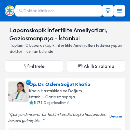
Doktor, klinik ara...
Laparoskopik İnfertilite Ameliyatları,
Gaziosmanpaşa - İstanbul
Toplam
10
Laparoskopik İnfertilite Ameliyatları
tedavisi yapan
doktor - uzman bulundu
Filtrele
Akıllı Sıralama
Op. Dr. Özlem Söğüt Khatib
Kadın Hastalıkları ve Doğum
İstanbul
, Gaziosmanpaşa
5
(
77
Değerlendirme)
Çok yardımsever bir hekim kendisi başka hastaneden
Devamı
buraya gelmiş biz...