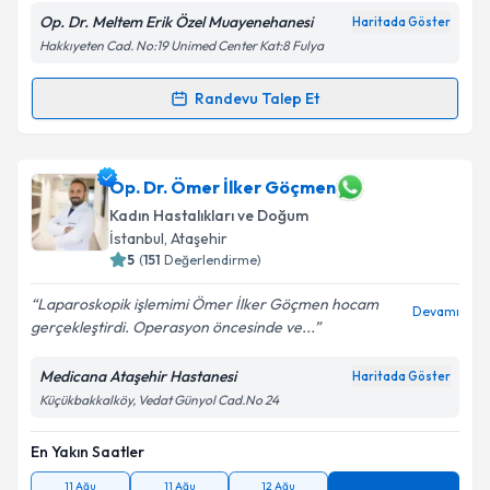
Op. Dr. Meltem Erik Özel Muayenehanesi
Haritada Göster
Hakkıyeten Cad. No:19 Unimed Center Kat:8 Fulya
Kişisel verilerimin işlenmesine ilişkin
Aydınlatma
Randevu Talep Et
Randevu Takvimi Talebi
Metni
'ni okudum ve kişisel verilerimin belirtilen
kapsamda işlenmesini kabul ediyorum.
Op. Dr. Meltem Erik
için randevu takvimi talebi
Op. Dr. Ömer İlker Göçmen
oluşturun. Size bu uzmandan randevu almanız için bir
Takvim Talebini Gönder
Kadın Hastalıkları ve Doğum
takvim hazırlandığında e-posta ile bilgilendireceğiz.
İstanbul
, Ataşehir
5
(
151
Değerlendirme)
E-posta Adresiniz
Laparoskopik işlemimi Ömer İlker Göçmen hocam
Devamı
gerçekleştirdi. Operasyon öncesinde ve...
Medicana Ataşehir Hastanesi
Kişisel verilerimin işlenmesine ilişkin
Aydınlatma
Haritada Göster
Metni
'ni okudum ve kişisel verilerimin belirtilen
Küçükbakkalköy, Vedat Günyol Cad.No 24
kapsamda işlenmesini kabul ediyorum.
En Yakın Saatler
Takvim Talebini Gönder
11 Ağu
11 Ağu
12 Ağu