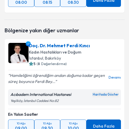
Daha Fazla
08:00
08:15
08:30
Bölgenize yakın diğer uzmanlar
Doç. Dr. Mehmet Ferdi Kıncı
Kadın Hastalıkları ve Doğum
İstanbul
, Bakırköy
5
(
8
Değerlendirme)
Hamileliğimi öğrendiğim andan doğuma kadar geçen
Devamı
süreç boyunca Ferdi Bey...
Acıbadem International Hastanesi
Haritada Göster
Yeşilköy, İstanbul Caddesi No:82
En Yakın Saatler
10 Ağu
10 Ağu
10 Ağu
Daha Fazla
09:00
09:30
10:00