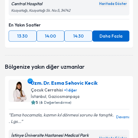
Central Hospital
Haritada Göster
Kozyatağı, Kozyatağı Sk. No:5, 34742
En Yakın Saatler
13:30
14:00
14:30
Daha Fazla
Bölgenize yakın diğer uzmanlar
Uzm. Dr. Esma Sehovic Kecik
Çocuk Cerrahisi
+
1
diğer
İstanbul
, Gaziosmanpaşa
5
(
6
Değerlendirme)
Esma hocamızla, kızımın kıl dönmesi sorunu ile tanıştık.
Devamı
. Lgs...
İstinye Üniversite Hastanesi Medical Park