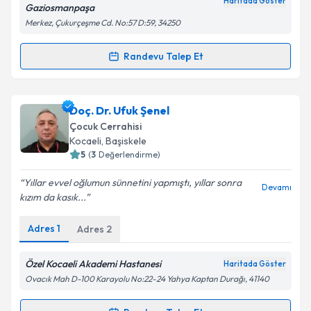
Haritada Göster
Gaziosmanpaşa
Merkez, Çukurçeşme Cd. No:57 D:59, 34250
Randevu Talep Et
Randevu Takvimi Talebi
Uzm. Dr. Esma Sehovic Kecik
için randevu takvimi
Doç. Dr. Ufuk Şenel
talebi oluşturun. Size bu uzmandan randevu almanız
Çocuk Cerrahisi
için bir takvim hazırlandığında e-posta ile
Kocaeli
, Başiskele
bilgilendireceğiz.
5
(
3
Değerlendirme)
E-posta Adresiniz
Yıllar evvel oğlumun sünnetini yapmıştı, yıllar sonra
Devamı
kızım da kasık...
Adres
1
Adres
2
Kişisel verilerimin işlenmesine ilişkin
Aydınlatma
Metni
'ni okudum ve kişisel verilerimin belirtilen
Özel Kocaeli Akademi Hastanesi
Haritada Göster
kapsamda işlenmesini kabul ediyorum.
Ovacık Mah D-100 Karayolu No:22-24 Yahya Kaptan Durağı, 41140