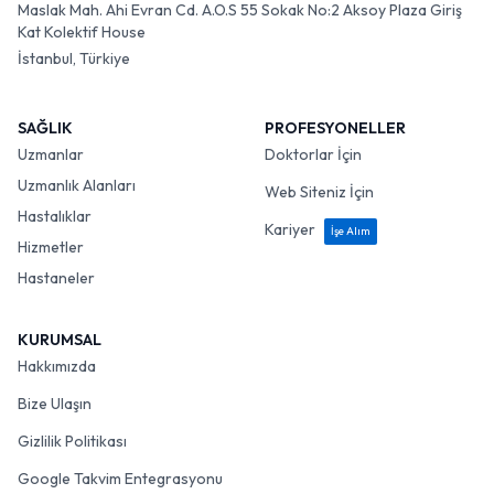
Maslak Mah. Ahi Evran Cd. A.O.S 55 Sokak No:2 Aksoy Plaza Giriş
Kat Kolektif House
İstanbul, Türkiye
SAĞLIK
PROFESYONELLER
Uzmanlar
Doktorlar İçin
Uzmanlık Alanları
Web Siteniz İçin
Hastalıklar
Kariyer
İşe Alım
Hizmetler
Hastaneler
KURUMSAL
Hakkımızda
Bize Ulaşın
Gizlilik Politikası
Google Takvim Entegrasyonu