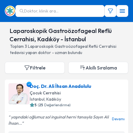
Doktor, klinik ara...
Laparoskopik Gastroözofageal Reflü
Cerrahisi, Kadıköy - İstanbul
Toplam
3
Laparoskopik Gastroözofageal Reflü Cerrahisi
tedavisi yapan doktor - uzman bulundu
Filtrele
Akıllı Sıralama
Doç. Dr. Ali İhsan Anadolulu
Çocuk Cerrahisi
İstanbul
, Kadıköy
5
(
25
Değerlendirme)
yaşındaki oğlumuz sol inguinal herni tanısıyla Sayın Ali
Devamı
İhsan...