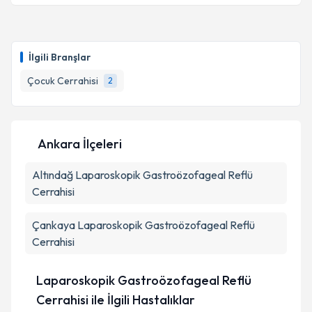
Doç. Dr. Yavuz Yılmaz
için randevu takvimi talebi
oluşturun. Size bu uzmandan randevu almanız için bir
İlgili Branşlar
takvim hazırlandığında e-posta ile bilgilendireceğiz.
Çocuk Cerrahisi
2
E-posta Adresiniz
Ankara İlçeleri
Kişisel verilerimin işlenmesine ilişkin
Aydınlatma
Altındağ
Metni
Laparoskopik Gastroözofageal Reflü
'ni okudum ve kişisel verilerimin belirtilen
kapsamda işlenmesini kabul ediyorum.
Cerrahisi
Çankaya
Laparoskopik Gastroözofageal Reflü
Takvim Talebini Gönder
Cerrahisi
Laparoskopik Gastroözofageal Reflü
Cerrahisi ile İlgili Hastalıklar