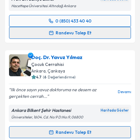
Hacettepe Üniversitesi Altındağ Ankara
0 (850) 433 40 40
Randevu Takvimi Talebi
Randevu Talep Et
Prof. Dr. Saniye Ekinci
için randevu takvimi talebi
oluşturun. Size bu uzmandan randevu almanız için bir
Doç. Dr. Yavuz Yılmaz
takvim hazırlandığında e-posta ile bilgilendireceğiz.
Çocuk Cerrahisi
E-posta Adresiniz
Ankara
, Çankaya
4.7
(
6
Değerlendirme)
Ilk önce sayın yavuz doktoruma ne desem az
Devamı
gerçekten cerrah...
Kişisel verilerimin işlenmesine ilişkin
Aydınlatma
Metni
'ni okudum ve kişisel verilerimin belirtilen
Ankara Bilkent Şehir Hastanesi
Haritada Göster
kapsamda işlenmesini kabul ediyorum.
Üniversiteler, 1604. Cd. No:9 D:No:9, 06800
Takvim Talebini Gönder
Randevu Talep Et
Randevu Takvimi Talebi