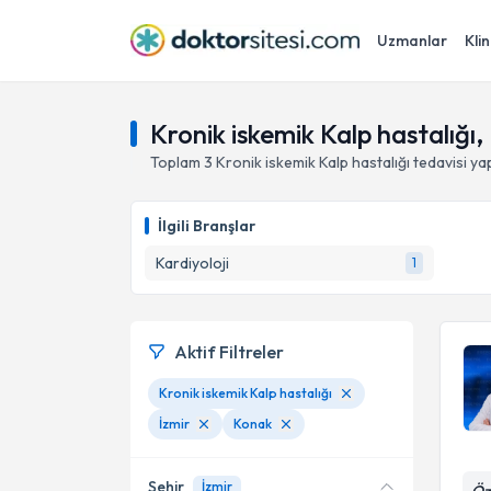
Uzmanlar
Klin
Kronik iskemik Kalp hastalığı,
Toplam
3
Kronik iskemik Kalp hastalığı
tedavisi y
İlgili Branşlar
Kardiyoloji
1
Aktif Filtreler
Kronik iskemik Kalp hastalığı
İzmir
Konak
Şehir
İzmir