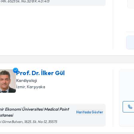
ı Mh. 6523 Sk. No.32/B K.4 D.413
Randevu T
Prof. Dr. İ
uzmandan ra
Prof. Dr. İlker Gül
posta ile bi
Kardiyoloji
İzmir
, Karşıyaka
E-posta Ad
mir Ekonomi Üniversitesi Medical Point
Haritada Göster
stanesi
Kişisel
i Girne Bulvarı, 1825. Sk. No:12, 35575
okudum
işlenm