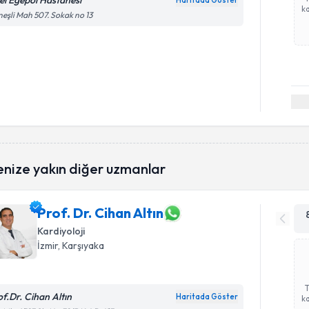
el Egepol Hastanesi
Haritada Göster
ka
eşli Mah 507. Sokak no 13
enize yakın diğer uzmanlar
Prof. Dr. Cihan Altın
Kardiyoloji
İzmir
, Karşıyaka
of.Dr. Cihan Altın
Haritada Göster
ka