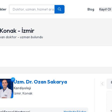
ikler
Blog
Kayıt Ol
 Konak - İzmir
apan doktor - uzman bulundu
Uzm. Dr. Ozan Sakarya
Kardiyoloji
İzmir
, Konak