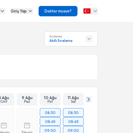
Giriş Yap
Doktor musun?
Sıralama
Akıllı Sıralama
8 Ağu
9 Ağu
10 Ağu
11 Ağu
Cmt
Paz
Pzt
Sal
08:30
08:30
08:45
08:45
09:00
09:00
Takvim
Takvim