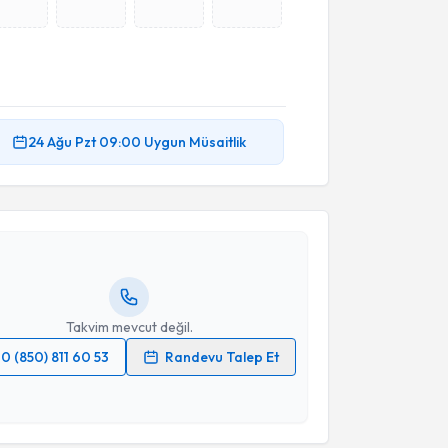
akvimi Talebi
24 Ağu
Pzt
09:00
Uygun Müsaitlik
lker Gül
için randevu takvimi talebi oluşturun. Size bu
ndevu almanız için bir takvim hazırlandığında e-
lgilendireceğiz.
resiniz
Takvim mevcut değil.
0 (850) 811 60 53
Randevu Talep Et
 verilerimin işlenmesine ilişkin
Aydınlatma Metni
'ni
 ve kişisel verilerimin belirtilen kapsamda
esini kabul ediyorum.