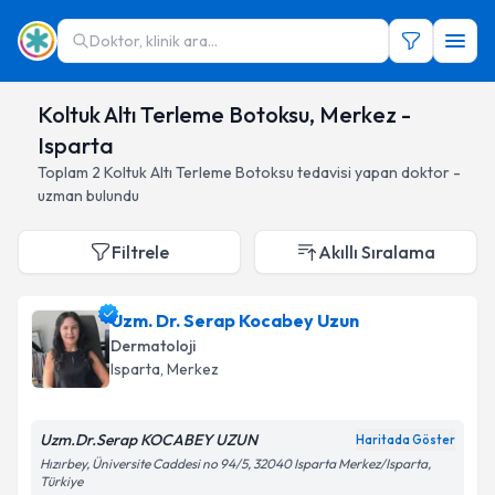
Doktor, klinik ara...
Koltuk Altı Terleme Botoksu, Merkez -
Isparta
Toplam
2
Koltuk Altı Terleme Botoksu
tedavisi yapan doktor -
uzman bulundu
Filtrele
Akıllı Sıralama
Uzm. Dr. Serap Kocabey Uzun
Dermatoloji
Isparta
, Merkez
Uzm.Dr.Serap KOCABEY UZUN
Haritada Göster
Hızırbey, Üniversite Caddesi no 94/5, 32040 Isparta Merkez/Isparta,
Türkiye