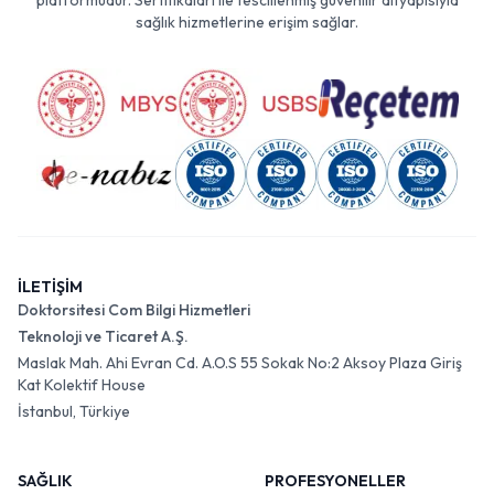
platformudur. Sertifikaları ile tescillenmiş güvenilir altyapısıyla
sağlık hizmetlerine erişim sağlar.
İLETİŞİM
Doktorsitesi Com Bilgi Hizmetleri
Teknoloji ve Ticaret A.Ş.
Maslak Mah. Ahi Evran Cd. A.O.S 55 Sokak No:2 Aksoy Plaza Giriş
Kat Kolektif House
İstanbul, Türkiye
SAĞLIK
PROFESYONELLER