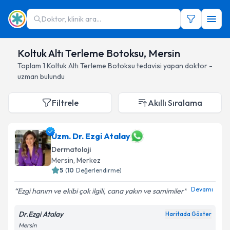
Doktor, klinik ara...
Koltuk Altı Terleme Botoksu, Mersin
Toplam
1
Koltuk Altı Terleme Botoksu
tedavisi yapan doktor -
uzman bulundu
Filtrele
Akıllı Sıralama
Uzm. Dr. Ezgi Atalay
Dermatoloji
Mersin
, Merkez
5
(
10
Değerlendirme)
Devamı
Ezgi hanım ve ekibi çok ilgili, cana yakın ve samimiler
Dr.Ezgi Atalay
Haritada Göster
Mersin