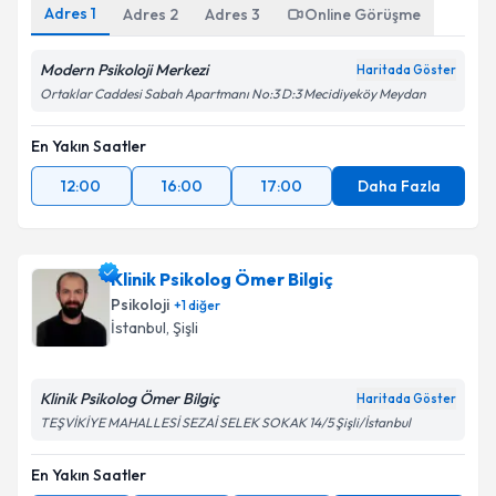
Adres
1
Adres
2
Adres
3
Online Görüşme
Modern Psikoloji Merkezi
Haritada Göster
Ortaklar Caddesi Sabah Apartmanı No:3 D:3 Mecidiyeköy Meydan
En Yakın Saatler
12:00
16:00
17:00
Daha Fazla
Klinik Psikolog Ömer Bilgiç
Psikoloji
+
1
diğer
İstanbul
, Şişli
Klinik Psikolog Ömer Bilgiç
Haritada Göster
TEŞVİKİYE MAHALLESİ SEZAİ SELEK SOKAK 14/5 Şişli/İstanbul
En Yakın Saatler