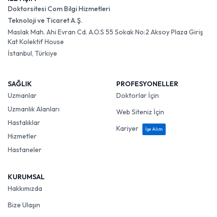
Doktorsitesi Com Bilgi Hizmetleri
Teknoloji ve Ticaret A.Ş.
Maslak Mah. Ahi Evran Cd. A.O.S 55 Sokak No:2 Aksoy Plaza Giriş
Kat Kolektif House
İstanbul, Türkiye
SAĞLIK
PROFESYONELLER
Uzmanlar
Doktorlar İçin
Uzmanlık Alanları
Web Siteniz İçin
Hastalıklar
Kariyer
İşe Alım
Hizmetler
Hastaneler
KURUMSAL
Hakkımızda
Bize Ulaşın