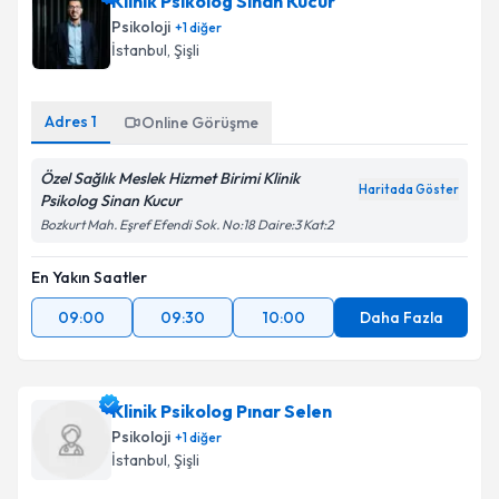
Klinik Psikolog Sinan Kucur
Psikoloji
+
1
diğer
İstanbul
, Şişli
Adres
1
Online Görüşme
Özel Sağlık Meslek Hizmet Birimi Klinik
Haritada Göster
Psikolog Sinan Kucur
Bozkurt Mah. Eşref Efendi Sok. No:18 Daire:3 Kat:2
En Yakın Saatler
09:00
09:30
10:00
Daha Fazla
Klinik Psikolog Pınar Selen
Psikoloji
+
1
diğer
İstanbul
, Şişli