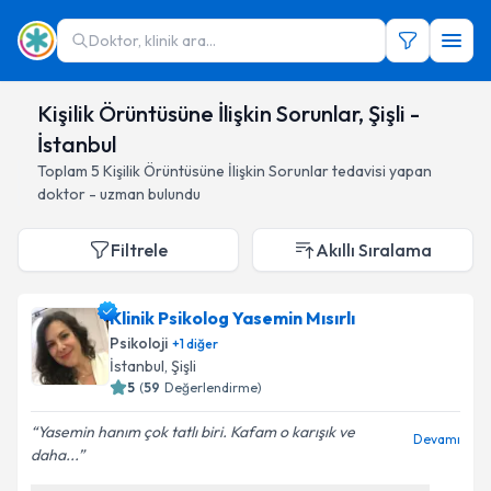
Doktor, klinik ara...
Kişilik Örüntüsüne İlişkin Sorunlar, Şişli -
İstanbul
Toplam
5
Kişilik Örüntüsüne İlişkin Sorunlar
tedavisi yapan
doktor - uzman bulundu
Filtrele
Akıllı Sıralama
Klinik Psikolog Yasemin Mısırlı
Psikoloji
+
1
diğer
İstanbul
, Şişli
5
(
59
Değerlendirme)
Yasemin hanım çok tatlı biri. Kafam o karışık ve
Devamı
daha...