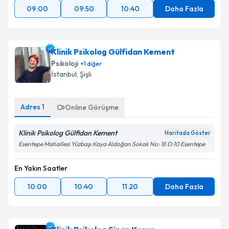
09:00
09:50
10:40
Daha Fazla
Klinik Psikolog Gülfidan Kement
Psikoloji
+
1
diğer
İstanbul
, Şişli
Adres
1
Online Görüşme
Klinik Psikolog Gülfidan Kement
Haritada Göster
Esentepe Mahallesi Yüzbaşı Kaya Aldoğan Sokak No: 18 D:10 Esentepe
En Yakın Saatler
10:00
10:40
11:20
Daha Fazla