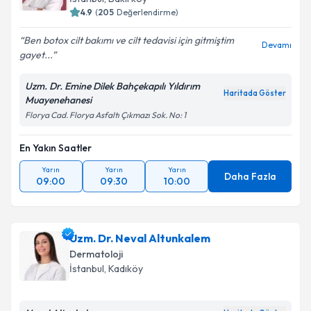
4.9
(
205
Değerlendirme)
Ben botox cilt bakımı ve cilt tedavisi için gitmiştim
Devamı
gayet...
Uzm. Dr. Emine Dilek Bahçekapılı Yıldırım
Haritada Göster
Muayenehanesi
Florya Cad. Florya Asfaltı Çıkmazı Sok. No: 1
En Yakın Saatler
Yarın
Yarın
Yarın
Daha Fazla
09:00
09:30
10:00
Uzm. Dr. Neval Altunkalem
Dermatoloji
İstanbul
, Kadıköy