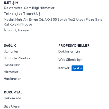
İLETİŞİM
Doktorsitesi Com Bilgi Hizmetleri
Teknoloji ve Ticaret A.Ş.
Maslak Mah. Ahi Evran Cd. A.O.S 55 Sokak No:2 Aksoy Plaza Giriş
Kat Kolektif House
İstanbul, Türkiye
SAĞLIK
PROFESYONELLER
Uzmanlar
Doktorlar İçin
Uzmanlık Alanları
Web Siteniz İçin
Hastalıklar
Kariyer
İşe Alım
Hizmetler
Hastaneler
KURUMSAL
Hakkımızda
Bize Ulaşın