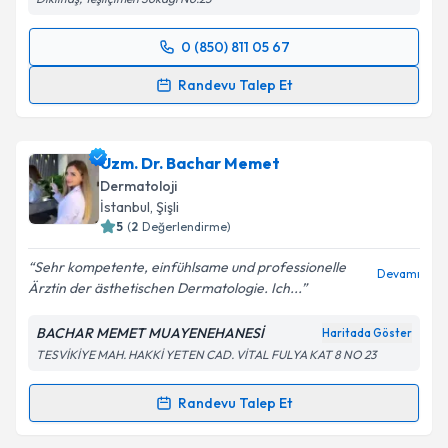
0 (850) 811 05 67
Randevu Takvimi Talebi
Randevu Talep Et
Dr. Name Cemşitoğlu
için randevu takvimi talebi
oluşturun. Size bu uzmandan randevu almanız için bir
Uzm. Dr. Bachar Memet
takvim hazırlandığında e-posta ile bilgilendireceğiz.
Dermatoloji
E-posta Adresiniz
İstanbul
, Şişli
5
(
2
Değerlendirme)
Sehr kompetente, einfühlsame und professionelle
Devamı
Ärztin der ästhetischen Dermatologie. Ich...
Kişisel verilerimin işlenmesine ilişkin
Aydınlatma
Metni
'ni okudum ve kişisel verilerimin belirtilen
BACHAR MEMET MUAYENEHANESİ
Haritada Göster
kapsamda işlenmesini kabul ediyorum.
TESVİKİYE MAH. HAKKİ YETEN CAD. VİTAL FULYA KAT 8 NO 23
Takvim Talebini Gönder
Randevu Talep Et
Randevu Takvimi Talebi