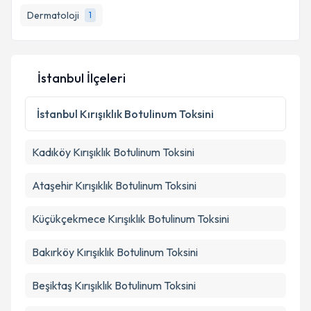
Takvim Talebini Gönder
Dermatoloji
1
E-posta Adresiniz
İstanbul İlçeleri
Kişisel verilerimin işlenmesine ilişkin
Aydınlatma
Metni
'ni okudum ve kişisel verilerimin belirtilen
İstanbul
Kırışıklık Botulinum Toksini
kapsamda işlenmesini kabul ediyorum.
Kadıköy
Kırışıklık Botulinum Toksini
Takvim Talebini Gönder
Ataşehir
Kırışıklık Botulinum Toksini
Küçükçekmece
Kırışıklık Botulinum Toksini
Bakırköy
Kırışıklık Botulinum Toksini
Beşiktaş
Kırışıklık Botulinum Toksini