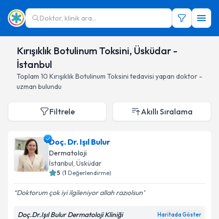
Doktor, klinik ara...
Kırışıklık Botulinum Toksini, Üsküdar -
İstanbul
Toplam
10
Kırışıklık Botulinum Toksini
tedavisi yapan doktor -
uzman bulundu
Filtrele
Akıllı Sıralama
Doç. Dr. Işıl Bulur
Dermatoloji
İstanbul
, Üsküdar
5
(
1
Değerlendirme)
Doktorum çok iyi ilgileniyor allah razıolsun
Doç.Dr.Işıl Bulur Dermatoloji Kliniği
Haritada Göster