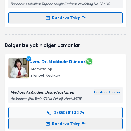
Barbaros Mahallesi Tophanelioğlu Caddesi Validebağ No:72 / HC
Randevu Talep Et
Randevu Takvimi Talebi
Doç. Dr. Işıl Bulur
için randevu takvimi talebi
Bölgenize yakın diğer uzmanlar
oluşturun. Size bu uzmandan randevu almanız için bir
takvim hazırlandığında e-posta ile bilgilendireceğiz.
Uzm. Dr. Makbule Dündar
E-posta Adresiniz
Dermatoloji
İstanbul
, Kadıköy
Medipol Acıbadem Bölge Hastanesi
Kişisel verilerimin işlenmesine ilişkin
Aydınlatma
Haritada Göster
Metni
'ni okudum ve kişisel verilerimin belirtilen
Acıbadem, Şht. Emin Çölen Sokağı No:4, 34718
kapsamda işlenmesini kabul ediyorum.
0 (850) 811 32 74
Randevu Takvimi Talebi
Takvim Talebini Gönder
Randevu Talep Et