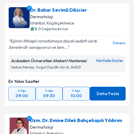
Uzm. Dr. Bachar Memet
için randevu takvimi talebi
Dr. Bahar Sevimli Dikicier
oluşturun. Size bu uzmandan randevu almanız için bir
Dermatoloji
takvim hazırlandığında e-posta ile bilgilendireceğiz.
İstanbul
, Küçükçekmece
5
(
1
Değerlendirme)
E-posta Adresiniz
Eşimin iltihaplı romatizmaya dayalı sedefi vardı.
Devamı
Senelerdir savaşıyoruz ve ben...
Acıbadem Üniversitesi Atakent Hastanesi
Haritada Göster
Kişisel verilerimin işlenmesine ilişkin
Aydınlatma
Halkalı Merkez, Turgut Özal Blv No:16, 34303
Metni
'ni okudum ve kişisel verilerimin belirtilen
kapsamda işlenmesini kabul ediyorum.
En Yakın Saatler
11 Ağu
11 Ağu
11 Ağu
Takvim Talebini Gönder
Daha Fazla
09:00
09:30
10:00
Uzm. Dr. Emine Dilek Bahçekapılı Yıldırım
Dermatoloji
İstanbul
, Bakırköy