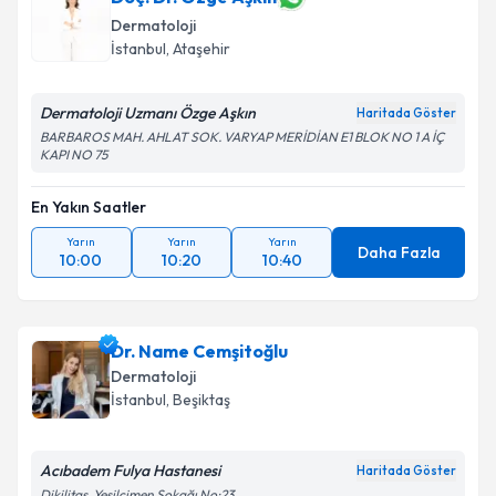
Dermatoloji
İstanbul
, Ataşehir
Dermatoloji Uzmanı Özge Aşkın
Haritada Göster
BARBAROS MAH. AHLAT SOK. VARYAP MERİDİAN E1 BLOK NO 1 A İÇ
KAPI NO 75
En Yakın Saatler
Yarın
Yarın
Yarın
Daha Fazla
10:00
10:20
10:40
Dr. Name Cemşitoğlu
Dermatoloji
İstanbul
, Beşiktaş
Acıbadem Fulya Hastanesi
Haritada Göster
Dikilitaş, Yeşilçimen Sokağı No:23