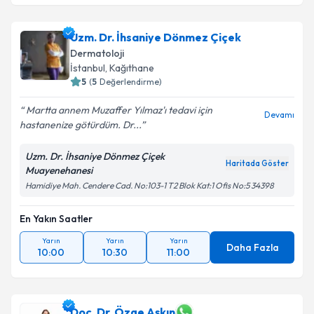
Uzm. Dr. Makbule Dündar
için randevu takvimi
talebi oluşturun. Size bu uzmandan randevu almanız
Uzm. Dr. İhsaniye Dönmez Çiçek
için bir takvim hazırlandığında e-posta ile
bilgilendireceğiz.
Dermatoloji
İstanbul
, Kağıthane
E-posta Adresiniz
5
(
5
Değerlendirme)
Martta annem Muzaffer Yılmaz'ı tedavi için
Devamı
hastanenize götürdüm. Dr...
Kişisel verilerimin işlenmesine ilişkin
Aydınlatma
Uzm. Dr. İhsaniye Dönmez Çiçek
Metni
'ni okudum ve kişisel verilerimin belirtilen
Haritada Göster
Muayenehanesi
kapsamda işlenmesini kabul ediyorum.
Hamidiye Mah. Cendere Cad. No:103-1 T2 Blok Kat:1 Ofis No:5 34398
En Yakın Saatler
Takvim Talebini Gönder
Yarın
Yarın
Yarın
Daha Fazla
10:00
10:30
11:00
Doç. Dr. Özge Aşkın