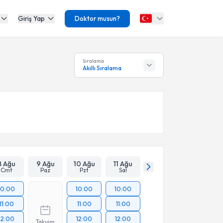
Giriş Yap
Doktor musun?
Sıralama
Akıllı Sıralama
8 Ağu
9 Ağu
10 Ağu
11 Ağu
Cmt
Paz
Pzt
Sal
10:00
10:00
10:00
11:00
11:00
11:00
12:00
12:00
12:00
Takvim