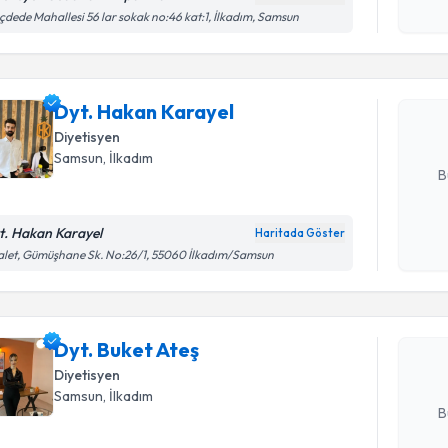
Randevu T
işlenm
ıçdede Mahallesi 56 lar sokak no:46 kat:1, İlkadım, Samsun
Dyt. Haka
bu uzmandan
Dyt. Hakan Karayel
posta ile bi
Diyetisyen
E-posta Ad
Samsun
, İlkadım
B
t. Hakan Karayel
Haritada Göster
Randevu T
Kişisel
let, Gümüşhane Sk. No:26/1, 55060 İlkadım/Samsun
okudum
işlenm
Dyt. Buket
uzmandan ra
Dyt. Buket Ateş
posta ile bi
Diyetisyen
E-posta Ad
Samsun
, İlkadım
B