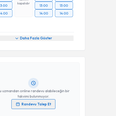
kapalıdır
13:00
13:00
13:00
14:00
14:00
14:00
Daha Fazla Göster
akvimi Talebi
nur Altıparmak
için randevu takvimi talebi oluşturun.
andan randevu almanız için bir takvim
ında e-posta ile bilgilendireceğiz.
resiniz
u uzmandan online randevu alabileceğin bir
takvimi bulunmuyor.
Randevu Talep Et
 verilerimin işlenmesine ilişkin
Aydınlatma Metni
'ni
 ve kişisel verilerimin belirtilen kapsamda