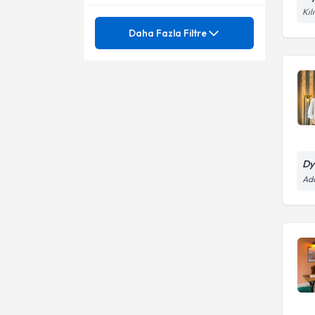
Canik
Kıl
Mezuniyet
Kilo Alma Diyetleri
Daha Fazla Filtre
Çarşamba
Kilo Alma ve Kilo Verme
Ünvan
Kilo alma diyetleri
Kilo Alma / Verme
Kilo kontrolü
Medipol Üniversitesi
Kilo Alma
Kilo verme diyetleri
Dyt.
Kilo Kontrolü ve Zayıflama
Sağlıklı kilo alma
Dy
Kilo Kontrolü
Ada
Sürdürülebilir kişiye özel kilo
kaybı programı
Kilo Koruma
Zayıflama diyetleri
Kilo takibi
Zayıflama programı
Kilo Verme Diyetleri
Aralıklı oruç diyeti
Kilo yönetimi
Bölgesel zayıflama