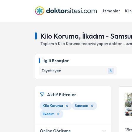
Uzmanlar
Klin
Kilo Koruma, İlkadım - Samsu
Toplam
4
Kilo Koruma
tedavisi yapan doktor - uz
İlgili Branşlar
Diyetisyen
4
Aktif Filtreler
Kilo Koruma
Samsun
İlkadım
Bra
Online Görüşme