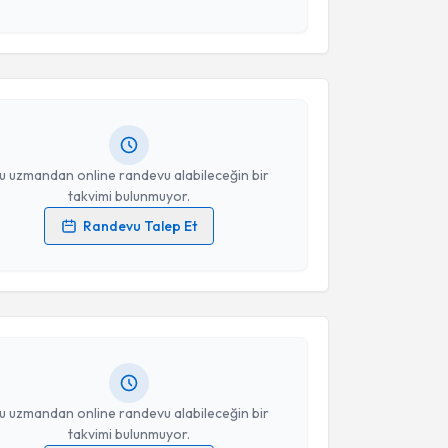
akvimi Talebi
esini kabul ediyorum.
n Karayel
için randevu takvimi talebi oluşturun. Size
Takvim Talebini Gönder
 randevu almanız için bir takvim hazırlandığında e-
lgilendireceğiz.
resiniz
u uzmandan online randevu alabileceğin bir
takvimi bulunmuyor.
Randevu Talep Et
akvimi Talebi
 verilerimin işlenmesine ilişkin
Aydınlatma Metni
'ni
 ve kişisel verilerimin belirtilen kapsamda
esini kabul ediyorum.
 Ateş
için randevu takvimi talebi oluşturun. Size bu
ndevu almanız için bir takvim hazırlandığında e-
lgilendireceğiz.
Takvim Talebini Gönder
resiniz
u uzmandan online randevu alabileceğin bir
takvimi bulunmuyor.