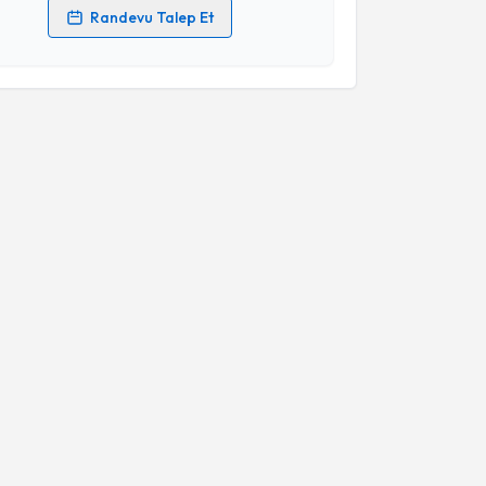
Randevu Talep Et
 verilerimin işlenmesine ilişkin
Aydınlatma Metni
'ni
 ve kişisel verilerimin belirtilen kapsamda
esini kabul ediyorum.
Takvim Talebini Gönder