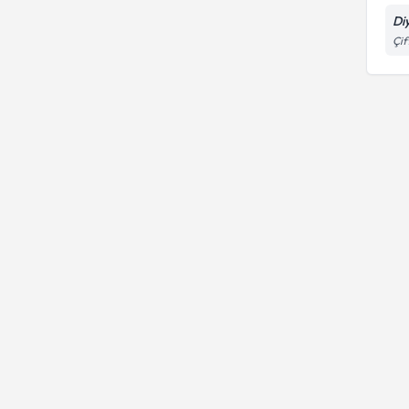
Kilo alma ve kilo verme
Di
Çif