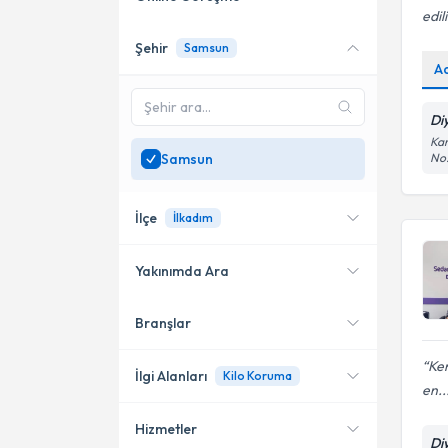
edil
Şehir
Samsun
Online danışmanlık sunan
A
uzmanları göster
Sadece
Samsun
bölgesinde
Di
uzman ara
Kar
Samsun
No
İlçe
İlkadım
Yakınımda Ara
Branşlar
Konumuma yakın uzmanları
Atakum
göster
Ken
İlkadım
İlgi Alanları
Kilo Koruma
en..
Bafra
Hizmetler
Diyetisyen
Di