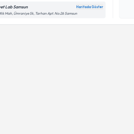
yet Lab Samsun
Haritada Göster
Kişisel
tlik Mah, Ümraniye Sk, Tarhan Apt. No:26 Samsun
okudum
işlenm