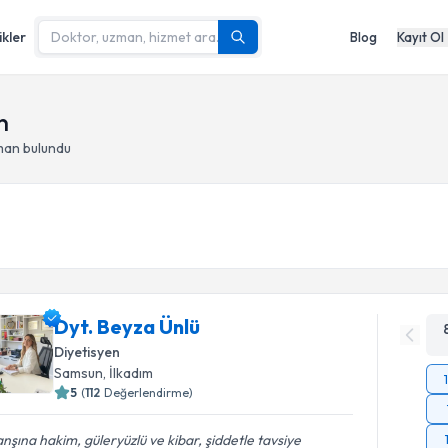
ikler
Blog
Kayıt Ol
n
man bulundu
Dyt. Beyza Ünlü
Diyetisyen
Samsun
, İlkadım
5
(
112
Değerlendirme)
nşına hakim, güleryüzlü ve kibar, şiddetle tavsiye