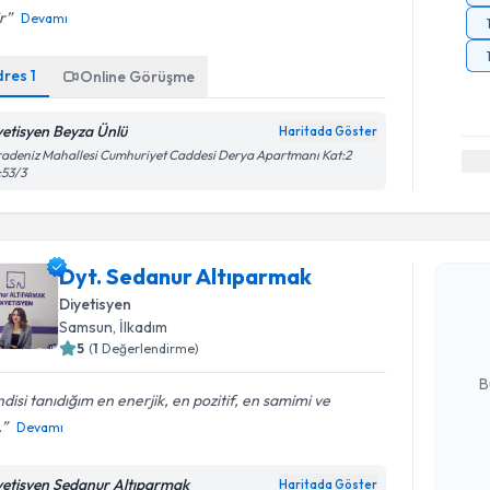
ir
Devamı
dres
1
Online Görüşme
yetisyen Beyza Ünlü
Haritada Göster
adeniz Mahallesi Cumhuriyet Caddesi Derya Apartmanı Kat:2
:53/3
Randevu T
Dyt. Seda
Dyt. Sedanur Altıparmak
Size bu uzm
Diyetisyen
hazırlandığ
Samsun
, İlkadım
5
(
1
Değerlendirme)
E-posta Ad
B
disi tanıdığım en enerjik, en pozitif, en samimi ve
.
Devamı
Kişisel
okudum
yetisyen Sedanur Altıparmak
Haritada Göster