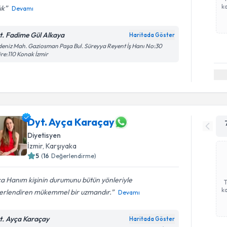
ka
ık
Devamı
t. Fadime Gül Alkaya
Haritada Göster
eniz Mah. Gaziosman Paşa Bul. Süreyya Reyent İş Hanı No:30
re:110 Konak İzmir
Dyt. Ayça Karaçay
Diyetisyen
İzmir
, Karşıyaka
5
(
16
Değerlendirme)
a Hanım kişinin durumunu bütün yönleriyle
ka
erlendiren mükemmel bir uzmandır.
Devamı
t. Ayça Karaçay
Haritada Göster