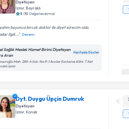
Diyetisyen
İzmir
, Bayraklı
5
(
10
Değerlendirme)
atım boyunca bircok doktor ile diyet sürecim oldu
dar ilgili...
Devamı
el Sağlık Meslek Hizmet Birimi Diyetisyen
Haritada Göster
ra Aran
suroğlu Mah. 288-4 Sok. No:9-1 Avcılar Exclusive A164. 7. Kat
raklı İzmir
Dyt. Duygu Üpçin Dumruk
Diyetisyen
İzmir
, Konak