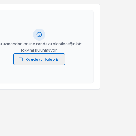
m Arslan
için randevu takvimi talebi oluşturun. Size bu
Takvim Talebini Gönder
ndevu almanız için bir takvim hazırlandığında e-
lgilendireceğiz.
resiniz
u uzmandan online randevu alabileceğin bir
takvimi bulunmuyor.
Randevu Talep Et
 verilerimin işlenmesine ilişkin
Aydınlatma Metni
'ni
 ve kişisel verilerimin belirtilen kapsamda
esini kabul ediyorum.
Takvim Talebini Gönder