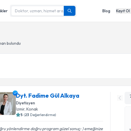
ikler
Blog
Kayıt Ol
man bulundu
Dyt. Fadime Gül Alkaya
Diyetisyen
İzmir
, Konak
5
(
23
Değerlendirme)
ğru yönlendirme doğru program güzel sonuç: ) emeğinize