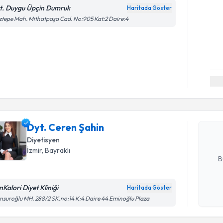
t. Duygu Üpçin Dumruk
Haritada Göster
tepe Mah. Mithatpaşa Cad. No:905 Kat:2 Daire:4
Randevu T
Dyt. Cere
uzmandan ra
Dyt. Ceren Şahin
posta ile bi
Diyetisyen
E-posta Ad
İzmir
, Bayraklı
B
nKalori Diyet Kliniği
Haritada Göster
Kişisel
suroğlu MH. 288/2 SK.no:14 K:4 Daire 44 Eminoğlu Plaza
okudum
Randevu T
işlenm