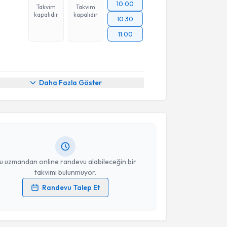
10:00
Takvim
Takvim
kapalıdır
kapalıdır
10:30
11:00
akvimi Talebi
Daha Fazla Göster
n Şahin
için randevu takvimi talebi oluşturun. Size bu
ndevu almanız için bir takvim hazırlandığında e-
lgilendireceğiz.
resiniz
u uzmandan online randevu alabileceğin bir
takvimi bulunmuyor.
Randevu Talep Et
 verilerimin işlenmesine ilişkin
Aydınlatma Metni
'ni
 ve kişisel verilerimin belirtilen kapsamda
akvimi Talebi
esini kabul ediyorum.