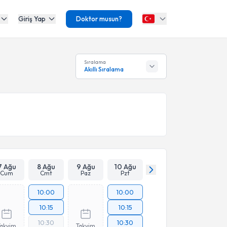
Giriş Yap
Doktor musun?
Sıralama
Akıllı Sıralama
7 Ağu
8 Ağu
9 Ağu
10 Ağu
Cum
Cmt
Paz
Pzt
10:00
10:00
10:15
10:15
10:30
10:30
Takvim
Takvim