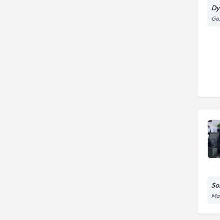
Dy
Göz
So
Man