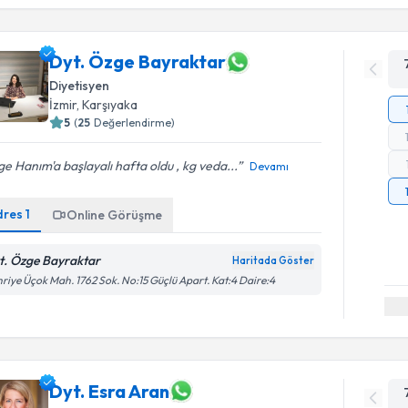
Dyt. Özge Bayraktar
Diyetisyen
İzmir
, Karşıyaka
5
(
25
Değerlendirme)
e Hanım'a başlayalı hafta oldu , kg veda...
Devamı
dres
1
Online Görüşme
t. Özge Bayraktar
Haritada Göster
riye Üçok Mah. 1762 Sok. No:15 Güçlü Apart. Kat:4 Daire:4
Dyt. Esra Aran