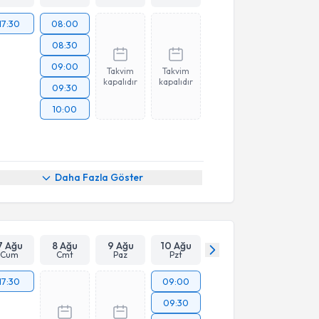
17:30
08:00
08:30
09:00
Takvim
Takvim
kapalıdır
kapalıdır
09:30
10:00
Daha Fazla Göster
7 Ağu
8 Ağu
9 Ağu
10 Ağu
Cum
Cmt
Paz
Pzt
17:30
09:00
09:30