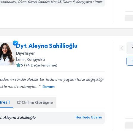
ı Mahallesi, Okan Yüksel Caddesi No: 43, Daire: 9, Karşıyaka / İzmir
Dyt. Aleyna Sahillioğlu
Diyetisyen
İzmir
, Karşıyaka
5
(
74
Değerlendirme)
ödemin sürdürülebilir bir tedavi ve yaşam tarzı değişikliği
ktirmesi nedeniyle...
Devamı
dres
1
Online Görüşme
t. Aleyna Sahillioğlu
Haritada Göster