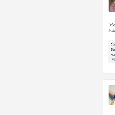
Hay
buka
Öz
Es
Man
Bay