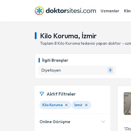
Uzmanlar
Klin
Kilo Koruma, İzmir
Toplam
8
Kilo Koruma
tedavisi yapan doktor - uz
İlgili Branşlar
Diyetisyen
8
Aktif Filtreler
Kilo Koruma
İzmir
Online Görüşme
Do