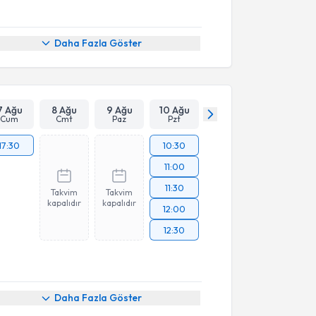
Daha Fazla Göster
7 Ağu
8 Ağu
9 Ağu
10 Ağu
Cum
Cmt
Paz
Pzt
17:30
10:30
11:00
11:30
Takvim
Takvim
kapalıdır
kapalıdır
12:00
12:30
Daha Fazla Göster