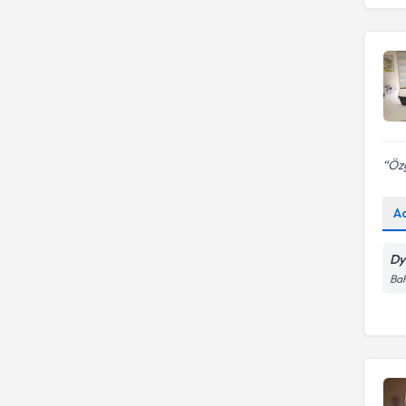
tedavisi
Özg
A
Dy
Bah