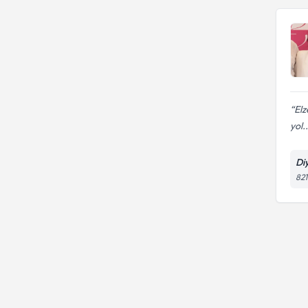
Elz
yol..
Di
821