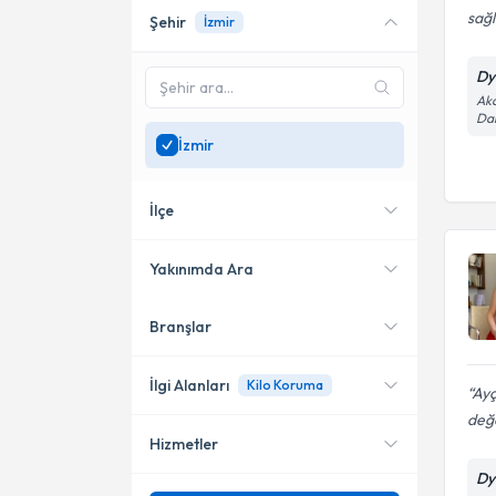
sağl
Şehir
İzmir
Online danışmanlık sunan
uzmanları göster
Dy
Sadece
İzmir
bölgesinde
Akd
uzman ara
Dai
İzmir
İlçe
Yakınımda Ara
Branşlar
Konumuma yakın uzmanları
Karşıyaka
göster
Bayraklı
İlgi Alanları
Kilo Koruma
Ayç
değ
Konak
Hizmetler
Diyetisyen
Çiğli
Dy