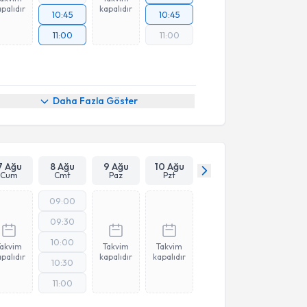
palıdır
kapalıdır
10:45
10:45
11:00
11:00
Daha Fazla Göster
7 Ağu
8 Ağu
9 Ağu
10 Ağu
Cum
Cmt
Paz
Pzt
09:00
09:30
10:00
Takvim
Takvim
Takvim
palıdır
kapalıdır
kapalıdır
10:30
11:00