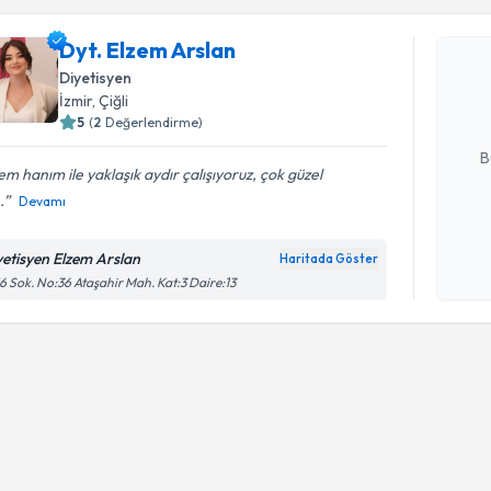
Dyt. Elze
Dyt. Elzem Arslan
uzmandan ra
Diyetisyen
posta ile bi
İzmir
, Çiğli
5
(
2
Değerlendirme)
E-posta Ad
B
em hanım ile yaklaşık aydır çalışıyoruz, çok güzel
.
Devamı
Kişisel
okudum
yetisyen Elzem Arslan
Haritada Göster
işlenm
6 Sok. No:36 Ataşahir Mah. Kat:3 Daire:13