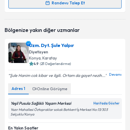
Randevu Talep Et
Randevu Takvimi Talebi
Dyt. Sinem Fidanoğlu
için randevu takvimi talebi
Bölgenize yakın diğer uzmanlar
oluşturun. Size bu uzmandan randevu almanız için bir
takvim hazırlandığında e-posta ile bilgilendireceğiz.
Uzm. Dyt. Şule Yalpır
E-posta Adresiniz
Diyetisyen
Konya
, Karatay
4.9
(
21
Değerlendirme)
Devamı
Şule Hanim cok kibar ve ilgili. Ortam da gayet nezih...
Kişisel verilerimin işlenmesine ilişkin
Aydınlatma
Metni
'ni okudum ve kişisel verilerimin belirtilen
Adres
1
kapsamda işlenmesini kabul ediyorum.
Online Görüşme
Yeşil Pusula Sağlıklı Yaşam Merkezi
Haritada Göster
Takvim Talebini Gönder
Yazır Mahallesi Öztopraklar sokak Batıkent İş Merkezi No:13/303
Selçuklu/Konya
En Yakın Saatler