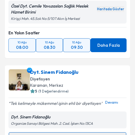
Özel Dyt. Cemile Yavuzaslan Sağlık Meslek
Haritada Göster
Hizmet Birimi
Kirişçi Mah. 45.Sok No:5/107 Akın İş Merkezi
En Yakın Saatler
10 Ağu
10 Ağu
10 Ağu
Daha Fazla
08:00
08:30
09:30
Dyt. Sinem Fidanoğlu
Diyetisyen
Karaman
, Merkez
5
(
1
Değerlendirme)
Devamı
Tek kelimeyle mükemmel işinin ehli bir diyetisyen
Dyt. Sinem Fidanoğlu
Organize Sanayi Bölgesi Mah. 2. Cad. İşken No:13CA