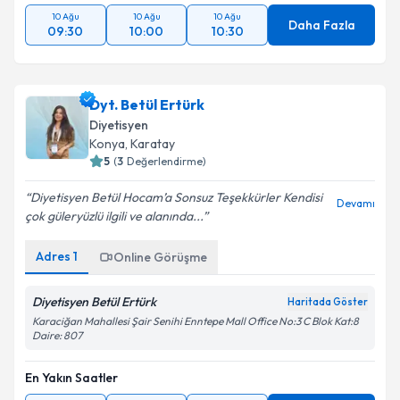
10 Ağu
10 Ağu
10 Ağu
Daha Fazla
09:30
10:00
10:30
Dyt. Betül Ertürk
Diyetisyen
Konya
, Karatay
5
(
3
Değerlendirme)
Diyetisyen Betül Hocam’a Sonsuz Teşekkürler Kendisi
Devamı
çok güleryüzlü ilgili ve alanında...
Adres
1
Online Görüşme
Diyetisyen Betül Ertürk
Haritada Göster
Karaciğan Mahallesi Şair Senihi Enntepe Mall Office No:3 C Blok Kat:8
Daire: 807
En Yakın Saatler