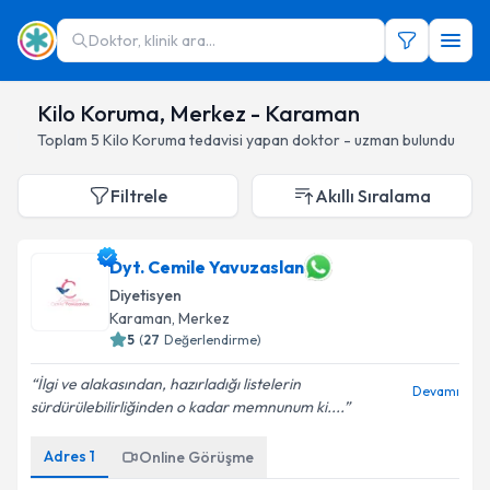
Doktor, klinik ara...
Kilo Koruma, Merkez - Karaman
Toplam
5
Kilo Koruma
tedavisi yapan doktor - uzman bulundu
Filtrele
Akıllı Sıralama
Dyt. Cemile Yavuzaslan
Diyetisyen
Karaman
, Merkez
5
(
27
Değerlendirme)
İlgi ve alakasından, hazırladığı listelerin
Devamı
sürdürülebilirliğinden o kadar memnunum ki....
Adres
1
Online Görüşme