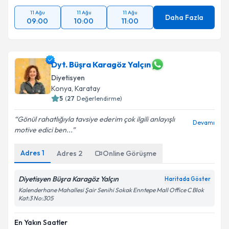
11 Ağu
11 Ağu
11 Ağu
Daha Fazla
09:00
10:00
11:00
Dyt. Büşra Karagöz Yalçın
Diyetisyen
Konya
, Karatay
5
(
27
Değerlendirme)
Gönül rahatlığıyla tavsiye ederim çok ilgili anlayışlı
Devamı
motive edici ben...
Adres
1
Adres
2
Online Görüşme
Diyetisyen Büşra Karagöz Yalçın
Haritada Göster
Kalenderhane Mahallesi Şair Senihi Sokak Enntepe Mall Office C Blok
Kat:3 No:305
En Yakın Saatler