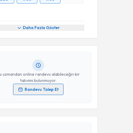
akvimi Talebi
Daha Fazla Göster
Asu Kurtuluş
için randevu takvimi talebi oluşturun.
andan randevu almanız için bir takvim
ında e-posta ile bilgilendireceğiz.
resiniz
u uzmandan online randevu alabileceğin bir
takvimi bulunmuyor.
Randevu Talep Et
 verilerimin işlenmesine ilişkin
Aydınlatma Metni
'ni
 ve kişisel verilerimin belirtilen kapsamda
akvimi Talebi
esini kabul ediyorum.
Takvim Talebini Gönder
 Kalın Aslan
için randevu takvimi talebi oluşturun.
andan randevu almanız için bir takvim