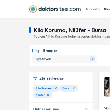
Uzmanlar
Klin
Kilo Koruma, Nilüfer - Bursa
Toplam
4
Kilo Koruma
tedavisi yapan doktor - uz
İlgili Branşlar
Diyetisyen
4
Aktif Filtreler
Kilo Koruma
Bursa
Nilüfer
Aşı
Online Görüşme