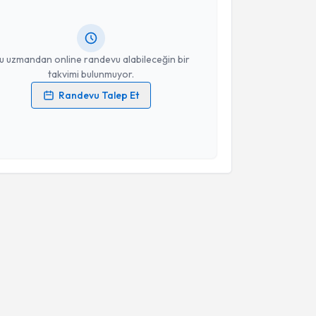
ında e-posta ile bilgilendireceğiz.
resiniz
u uzmandan online randevu alabileceğin bir
takvimi bulunmuyor.
Randevu Talep Et
 verilerimin işlenmesine ilişkin
Aydınlatma Metni
'ni
 ve kişisel verilerimin belirtilen kapsamda
esini kabul ediyorum.
Takvim Talebini Gönder