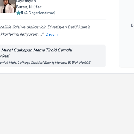
Diyetisyen
hazırlandığ
Bursa
, Nilüfer
5
(
4
Değerlendirme)
E-posta Ad
B
elikle ilgisi ve alakası için Diyetisyen Betül Kalın’a
kkürlerimi iletiyorum...
Devamı
Kişisel
. Murat Çalıkapan Meme Tiroid Cerrahi
okudum
rkezi
işlenm
nluk Mah. Lefkoşe Caddesi Eker İş Merkezi B1 Blok No:103