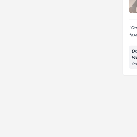
Çölyak ve tıbbı beslenme
tedavisi
Önc
teşe
Dr
Me
Odu