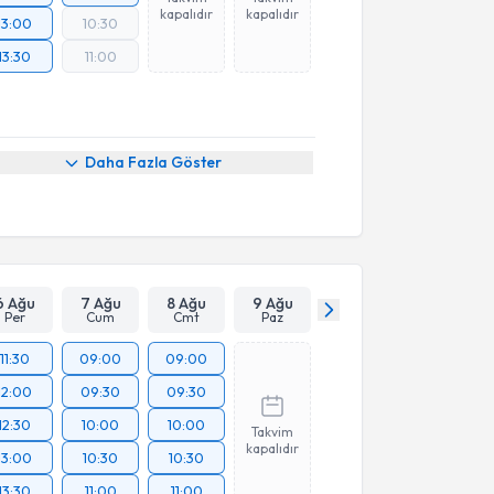
kapalıdır
kapalıdır
13:00
10:30
13:30
11:00
Daha Fazla Göster
6 Ağu
7 Ağu
8 Ağu
9 Ağu
Per
Cum
Cmt
Paz
11:30
09:00
09:00
12:00
09:30
09:30
12:30
10:00
10:00
Takvim
kapalıdır
13:00
10:30
10:30
13:30
11:00
11:00