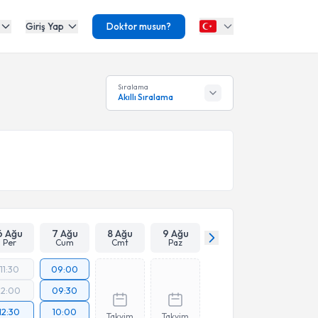
Giriş Yap
Doktor musun?
Sıralama
Akıllı Sıralama
6 Ağu
7 Ağu
8 Ağu
9 Ağu
Per
Cum
Cmt
Paz
11:30
09:00
12:00
09:30
12:30
10:00
Takvim
Takvim