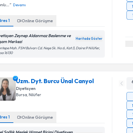
nlu...
Devamı
dres
1
Online Görüşme
yetisyen Zeynep Aldanmaz Beslenme ve
Haritada Göster
şam Merkezi
ntepe Mah. FSM Bulvarı Cd. Neşe Sk. No:6, Kat:3, Daire:9 Nilüfer,
sa 16130
Uzm. Dyt. Burcu Ünal Canyol
Diyetisyen
Bursa
, Nilüfer
dres
1
Online Görüşme
el Sağlık Meslek Hizmet Birimi Diyetisyen