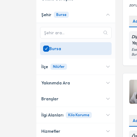
zoru
Şehir
Bursa
Online danışmanlık sunan
A
uzmanları göster
Sadece
Bursa
bölgesinde
Di
uzman ara
Ya
Bursa
Ese
Bur
İlçe
Nilüfer
Yakınımda Ara
Branşlar
Konumuma yakın uzmanları
Nilüfer
göster
Osmangazi
İlgi Alanları
Kilo Koruma
A
Hizmetler
Diyetisyen
Öz