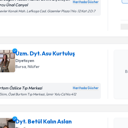
Haritada Göster
rcu Ünal Canyol
evler Konak Mah. Lefkoşa Cad. Gizemler Plaza 1 No :12 Kat :2 D:7
Randevu T
Uzm. Dyt. 
Size bu uzm
Uzm. Dyt. Asu Kurtuluş
hazırlandığ
Diyetisyen
E-posta Ad
Bursa
, Nilüfer
B
rtom Özlüce Tıp Merkezi
Haritada Göster
Kişisel
Ekim, Özel Burtom Tıp Merkezi, İzmir Yolu Cd No:412
okudum
Randevu T
işlenm
Dyt. Betül Kalın Aslan
Dyt. Betül
Size bu uzm