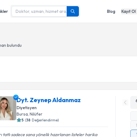
ikler
Blog
Kayıt Ol
man bulundu
Dyt. Zeynep Aldanmaz
Diyetisyen
Bursa
, Nilüfer
5
(
38
Değerlendirme)
rı tatlı sadece sana yönelik hazırlanan listeler harika