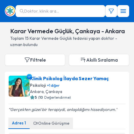
Doktor, klinik ara...
Karar Vermede Güçlük, Çankaya - Ankara
Toplam
15
Karar Vermede Güçlük
tedavisi yapan doktor -
uzman bulundu
Filtrele
Akıllı Sıralama
Klinik Psikolog İlayda Sezer Yamaç
Psikoloji
+
1
diğer
Ankara
, Çankaya
5
(
10
Değerlendirme)
Gerçekten güzel bir terapiydi, anlaşıldığımı hissediyorum.
Adres
1
Online Görüşme