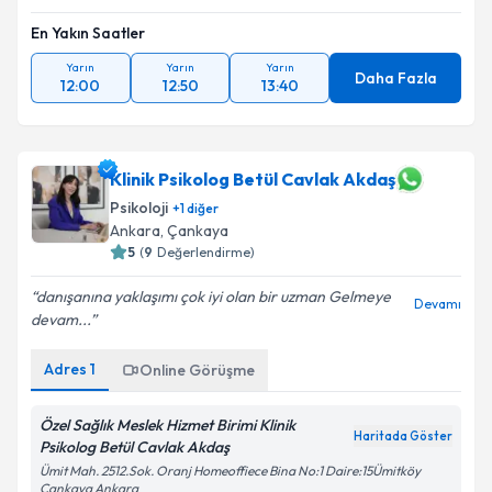
En Yakın Saatler
Yarın
Yarın
Yarın
Daha Fazla
12:00
12:50
13:40
Klinik Psikolog Betül Cavlak Akdaş
Psikoloji
+
1
diğer
Ankara
, Çankaya
5
(
9
Değerlendirme)
danışanına yaklaşımı çok iyi olan bir uzman Gelmeye
Devamı
devam...
Adres
1
Online Görüşme
Özel Sağlık Meslek Hizmet Birimi Klinik
Haritada Göster
Psikolog Betül Cavlak Akdaş
Ümit Mah. 2512.Sok. Oranj Homeoffiece Bina No:1 Daire:15Ümitköy
Çankaya Ankara