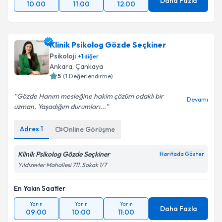
Daha Fazla
10:00
11:00
12:00
Klinik Psikolog Gözde Seçkiner
Psikoloji
+
1
diğer
Ankara
, Çankaya
5
(
1
Değerlendirme)
Gözde Hanım mesleğine hakim çözüm odaklı bir
Devamı
uzman. Yaşadığım durumları...
Adres
1
Online Görüşme
Klinik Psikolog Gözde Seçkiner
Haritada Göster
Yıldızevler Mahallesi 711. Sokak 1/7
En Yakın Saatler
Yarın
Yarın
Yarın
Daha Fazla
09:00
10:00
11:00