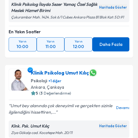
Klinik Psikolog İlayda Sezer Yamaç Özel Sağlık
Haritada Göster
Meslek Hizmet Birimi
Çukurambar Mah. 1424. Sok 6/1 Cubes Ankara Plaza B1 Blok Kat: 5 D:91
En Yakın Saatler
Yarın
Yarın
Yarın
Daha Fazla
10:00
11:00
12:00
Klinik Psikolog Umut Kılıç
Psikoloji
+
1
diğer
Ankara
, Çankaya
5
(
3
Değerlendirme)
Umut bey alanında çok deneyimli ve gerçekten sizinle
Devamı
ilgilendiğini hissettiren,...
Klnk. Psk. Umut Kılıç
Haritada Göster
Ziya Gökalp cad. Kocatepe Mah. 20/11