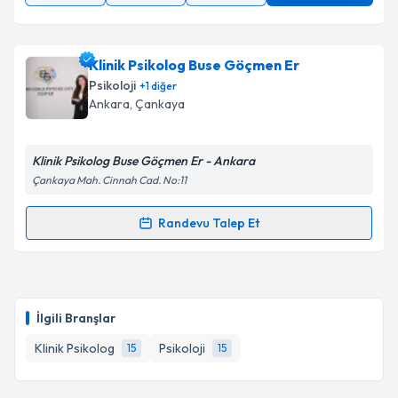
Klinik Psikolog Buse Göçmen Er
Psikoloji
+
1
diğer
Ankara
, Çankaya
Klinik Psikolog Buse Göçmen Er - Ankara
Çankaya Mah. Cinnah Cad. No:11
Randevu Talep Et
Randevu Takvimi Talebi
Klinik Psikolog Buse Göçmen Er
için randevu
takvimi talebi oluşturun. Size bu uzmandan randevu
İlgili Branşlar
almanız için bir takvim hazırlandığında e-posta ile
bilgilendireceğiz.
Klinik Psikolog
Psikoloji
15
15
E-posta Adresiniz