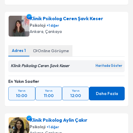
Klinik Psikolog Ceren Şavk Keser
Psikoloji
+
1
diğer
Ankara
, Çankaya
Adres
1
Online Görüşme
Klinik Psikolog Ceren Şavk Keser
Haritada Göster
En Yakın Saatler
Yarın
Yarın
Yarın
Daha Fazla
10:00
11:00
12:00
Klinik Psikolog Aylin Çakır
Psikoloji
+
1
diğer