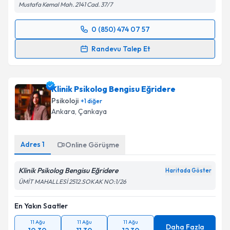
Mustafa Kemal Mah. 2141 Cad. 37/7
0 (850) 474 07 57
Randevu Takvimi Talebi
Randevu Talep Et
Klinik Psikolog Dr. Serel Akdur Çiçek
için randevu
takvimi talebi oluşturun. Size bu uzmandan randevu
Klinik Psikolog Bengisu Eğridere
almanız için bir takvim hazırlandığında e-posta ile
bilgilendireceğiz.
Psikoloji
+
1
diğer
Ankara
, Çankaya
E-posta Adresiniz
Adres
1
Online Görüşme
Klinik Psikolog Bengisu Eğridere
Kişisel verilerimin işlenmesine ilişkin
Aydınlatma
Haritada Göster
Metni
'ni okudum ve kişisel verilerimin belirtilen
ÜMİT MAHALLESİ 2512.SOKAK NO:1/26
kapsamda işlenmesini kabul ediyorum.
En Yakın Saatler
Takvim Talebini Gönder
11 Ağu
11 Ağu
11 Ağu
Daha Fazla