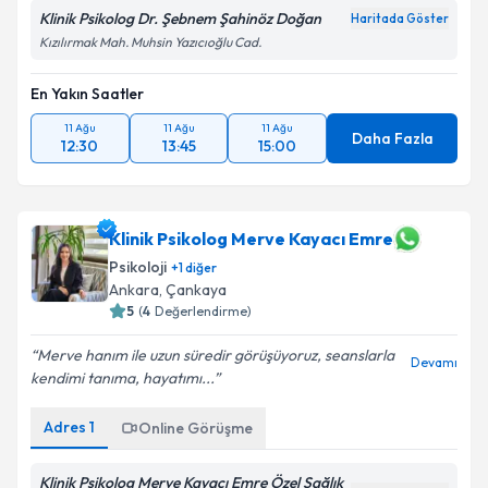
Klinik Psikolog Dr. Şebnem Şahinöz Doğan
Haritada Göster
Kızılırmak Mah. Muhsin Yazıcıoğlu Cad.
En Yakın Saatler
11 Ağu
11 Ağu
11 Ağu
Daha Fazla
12:30
13:45
15:00
Klinik Psikolog Merve Kayacı Emre
Psikoloji
+
1
diğer
Ankara
, Çankaya
5
(
4
Değerlendirme)
Merve hanım ile uzun süredir görüşüyoruz, seanslarla
Devamı
kendimi tanıma, hayatımı...
Adres
1
Online Görüşme
Klinik Psikolog Merve Kayacı Emre Özel Sağlık