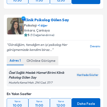
10:30
11:30
12:30
Klinik Psikolog Gülen Say
Psikoloji
+
1
diğer
Ankara
, Çankaya
5
(
1
Değerlendirme)
Gördüğüm, tanıdığım en iyi psikolog Her
Devamı
görüşmemizde kendimi biraz...
Adres
1
Online Görüşme
Özel Sağlık Meslek Hizmet Birimi Klinik
Haritada Göster
Psikolog Gülen Say
Mustafa Kemal Mah. 2141 Cad. 37/7
En Yakın Saatler
Yarın
Yarın
Yarın
Daha Fazla
10:00
11:00
12:00