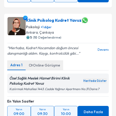
Klinik Psikolog Kudret Yavuz
Psikoloji
+
1
diğer
Ankara
, Çankaya
5
(
10
Değerlendirme)
Merhaba, Kudret Hocamdan doğum öncesi
Devamı
danışmanlığı aldım. Kaygı, kontrolcülük gibi...
Adres
1
Online Görüşme
Özel Sağlık Meslek Hizmet Birimi Klinik
Haritada Göster
Psikolog Kudret Yavuz
Kızılırmak Mahallesi 1443. Cadde Yağmur Apartmanı No:31 Daire:7
En Yakın Saatler
Yarın
Yarın
Yarın
Daha Fazla
09:00
09:30
10:00