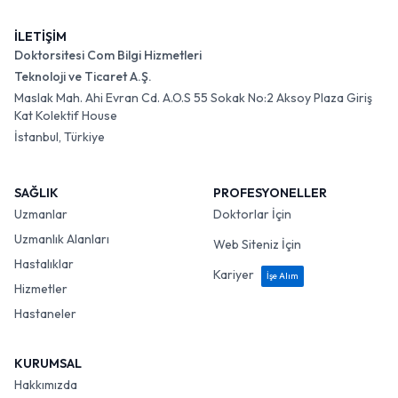
İLETİŞİM
Doktorsitesi Com Bilgi Hizmetleri
Teknoloji ve Ticaret A.Ş.
Maslak Mah. Ahi Evran Cd. A.O.S 55 Sokak No:2 Aksoy Plaza Giriş
Kat Kolektif House
İstanbul, Türkiye
SAĞLIK
PROFESYONELLER
Uzmanlar
Doktorlar İçin
Uzmanlık Alanları
Web Siteniz İçin
Hastalıklar
Kariyer
İşe Alım
Hizmetler
Hastaneler
KURUMSAL
Hakkımızda