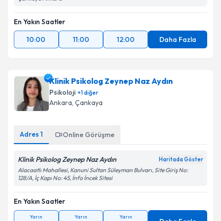
En Yakın Saatler
10:00
11:00
12:00
Daha Fazla
Klinik Psikolog Zeynep Naz Aydın
Psikoloji
+
1
diğer
Ankara
, Çankaya
Adres
1
Online Görüşme
Klinik Psikolog Zeynep Naz Aydın
Haritada Göster
Alacaatlı Mahallesi, Kanuni Sultan Süleyman Bulvarı, Site Giriş No:
128/A, İç Kapı No: 45, İnfo İncek Sitesi
En Yakın Saatler
Yarın
Yarın
Yarın