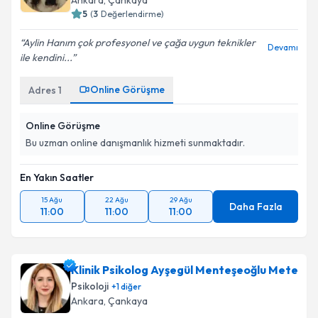
Ankara
, Çankaya
5
(
3
Değerlendirme)
Aylin Hanım çok profesyonel ve çağa uygun teknikler
Devamı
ile kendini...
Online Görüşme
Adres
1
Online Görüşme
Bu uzman online danışmanlık hizmeti sunmaktadır.
En Yakın Saatler
15 Ağu
22 Ağu
29 Ağu
Daha Fazla
11:00
11:00
11:00
Klinik Psikolog Ayşegül Menteşeoğlu Mete
Psikoloji
+
1
diğer
Ankara
, Çankaya