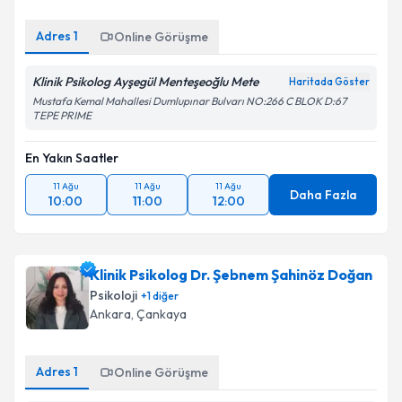
Adres
1
Online Görüşme
Klinik Psikolog Ayşegül Menteşeoğlu Mete
Haritada Göster
Mustafa Kemal Mahallesi Dumlupınar Bulvarı NO:266 C BLOK D:67
TEPE PRIME
En Yakın Saatler
11 Ağu
11 Ağu
11 Ağu
Daha Fazla
10:00
11:00
12:00
Klinik Psikolog Dr. Şebnem Şahinöz Doğan
Psikoloji
+
1
diğer
Ankara
, Çankaya
Adres
1
Online Görüşme