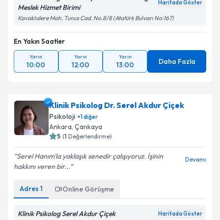
Haritada Göster
Meslek Hizmet Birimi
Kavaklıdere Mah. Tunus Cad. No.8/8 (Atatürk Bulvarı No:167)
En Yakın Saatler
Yarın
Yarın
Yarın
Daha Fazla
10:00
12:00
13:00
Klinik Psikolog Dr. Serel Akdur Çiçek
Psikoloji
+
1
diğer
Ankara
, Çankaya
5
(
1
Değerlendirme)
Serel Hanım'la yaklaşık senedir çalışıyoruz. İşinin
Devamı
hakkını veren bir...
Adres
1
Online Görüşme
Klinik Psikolog Serel Akdur Çiçek
Haritada Göster