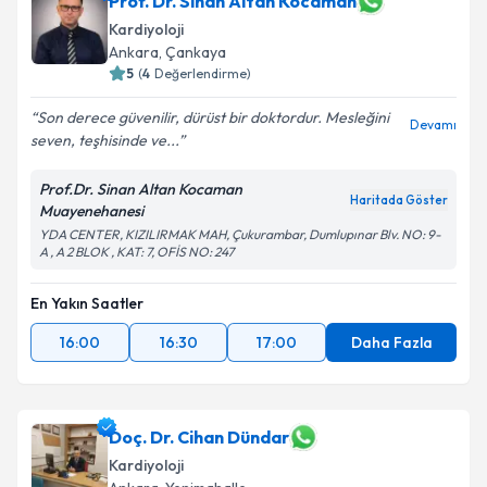
Prof. Dr. Sinan Altan Kocaman
E-posta Adresiniz
Kardiyoloji
Ankara
, Çankaya
5
(
4
Değerlendirme)
Kişisel verilerimin işlenmesine ilişkin
Aydınlatma
Son derece güvenilir, dürüst bir doktordur. Mesleğini
Devamı
Metni
'ni okudum ve kişisel verilerimin belirtilen
seven, teşhisinde ve...
kapsamda işlenmesini kabul ediyorum.
Prof.Dr. Sinan Altan Kocaman
Haritada Göster
Muayenehanesi
Takvim Talebini Gönder
YDA CENTER, KIZILIRMAK MAH, Çukurambar, Dumlupınar Blv. NO: 9-
A , A 2 BLOK , KAT: 7, OFİS NO: 247
En Yakın Saatler
16:00
16:30
17:00
Daha Fazla
Doç. Dr. Cihan Dündar
Kardiyoloji