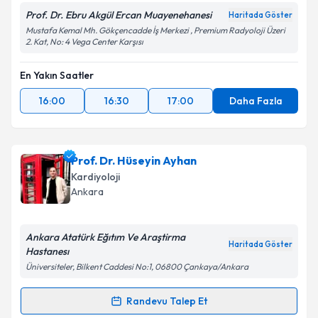
Prof. Dr. Ebru Akgül Ercan Muayenehanesi
Haritada Göster
Mustafa Kemal Mh. Gökçencadde İş Merkezi , Premium Radyoloji Üzeri
2. Kat, No: 4 Vega Center Karşısı
En Yakın Saatler
16:00
16:30
17:00
Daha Fazla
Prof. Dr. Hüseyin Ayhan
Kardiyoloji
Ankara
Ankara Atatürk Eğıtım Ve Araştirma
Haritada Göster
Hastanesı
Üniversiteler, Bilkent Caddesi No:1, 06800 Çankaya/Ankara
Randevu Talep Et
Randevu Takvimi Talebi