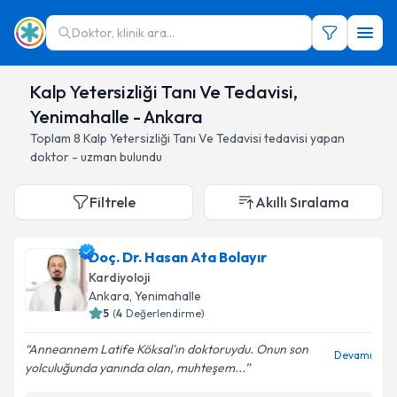
Doktor, klinik ara...
Kalp Yetersizliği Tanı Ve Tedavisi,
Yenimahalle - Ankara
Toplam
8
Kalp Yetersizliği Tanı Ve Tedavisi
tedavisi yapan
doktor - uzman bulundu
Filtrele
Akıllı Sıralama
Doç. Dr. Hasan Ata Bolayır
Kardiyoloji
Ankara
, Yenimahalle
5
(
4
Değerlendirme)
Anneannem Latife Köksal'ın doktoruydu. Onun son
Devamı
yolculuğunda yanında olan, muhteşem...