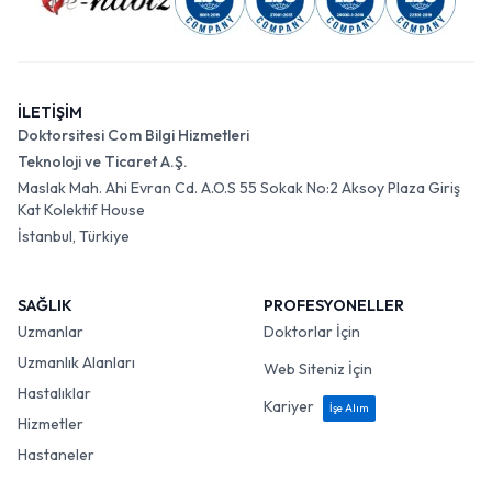
İLETİŞİM
Doktorsitesi Com Bilgi Hizmetleri
Teknoloji ve Ticaret A.Ş.
Maslak Mah. Ahi Evran Cd. A.O.S 55 Sokak No:2 Aksoy Plaza Giriş
Kat Kolektif House
İstanbul, Türkiye
SAĞLIK
PROFESYONELLER
Uzmanlar
Doktorlar İçin
Uzmanlık Alanları
Web Siteniz İçin
Hastalıklar
Kariyer
İşe Alım
Hizmetler
Hastaneler