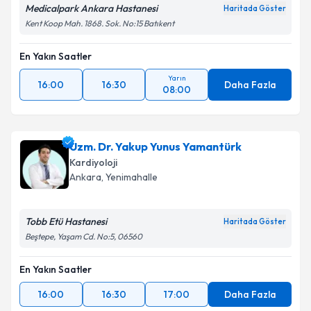
Medicalpark Ankara Hastanesi
Haritada Göster
Kent Koop Mah. 1868. Sok. No:15 Batıkent
En Yakın Saatler
Yarın
16:00
16:30
Daha Fazla
08:00
Uzm. Dr. Yakup Yunus Yamantürk
Kardiyoloji
Ankara
, Yenimahalle
Tobb Etü Hastanesi
Haritada Göster
Beştepe, Yaşam Cd. No:5, 06560
En Yakın Saatler
16:00
16:30
17:00
Daha Fazla