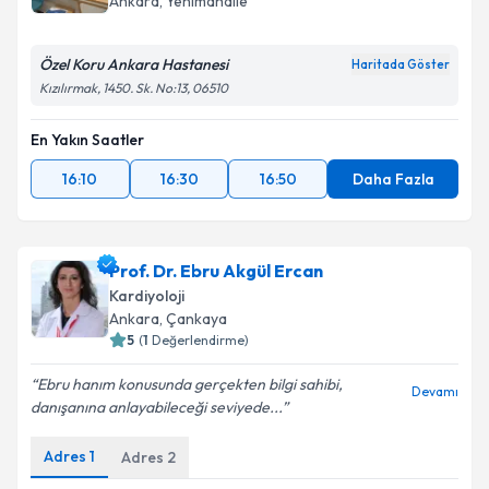
Ankara
, Yenimahalle
Özel Koru Ankara Hastanesi
Haritada Göster
Kızılırmak, 1450. Sk. No:13, 06510
En Yakın Saatler
16:10
16:30
16:50
Daha Fazla
Prof. Dr. Ebru Akgül Ercan
Kardiyoloji
Ankara
, Çankaya
5
(
1
Değerlendirme)
Ebru hanım konusunda gerçekten bilgi sahibi,
Devamı
danışanına anlayabileceği seviyede...
Adres
1
Adres
2