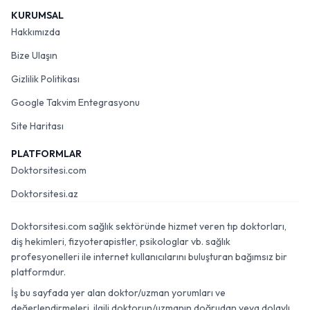
KURUMSAL
Hakkımızda
Bize Ulaşın
Gizlilik Politikası
Google Takvim Entegrasyonu
Site Haritası
PLATFORMLAR
Doktorsitesi.com
Doktorsitesi.az
Doktorsitesi.com sağlık sektöründe hizmet veren tıp doktorları,
diş hekimleri, fizyoterapistler, psikologlar vb. sağlık
profesyonelleri ile internet kullanıcılarını buluşturan bağımsız bir
platformdur.
İş bu sayfada yer alan doktor/uzman yorumları ve
değerlendirmeleri, ilgili doktorun/uzmanın doğrudan veya dolaylı