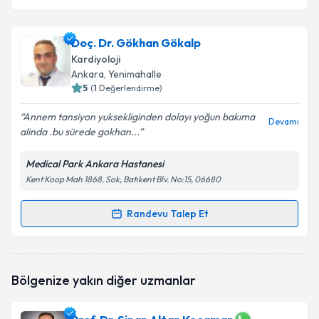
Doç. Dr. Gökhan Gökalp
Kardiyoloji
Ankara
, Yenimahalle
5
(
1
Değerlendirme)
Annem tansiyon yuksekliginden dolayı yoğun bakıma
Devamı
alinda .bu sürede gokhan...
Medical Park Ankara Hastanesi
Kent Koop Mah 1868. Sok, Batıkent Blv. No:15, 06680
Randevu Talep Et
Randevu Takvimi Talebi
Doç. Dr. Gökhan Gökalp
için randevu takvimi talebi
Bölgenize yakın diğer uzmanlar
oluşturun. Size bu uzmandan randevu almanız için bir
takvim hazırlandığında e-posta ile bilgilendireceğiz.