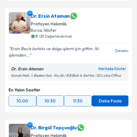
Dr. Ayhan Yardımcı
için randevu takvimi talebi
Dr. Ersin Ataman
oluşturun. Size bu uzmandan randevu almanız için bir
Pratisyen Hekimlik
takvim hazırlandığında e-posta ile bilgilendireceğiz.
Bursa
, Nilüfer
5
(
21
Değerlendirme)
E-posta Adresiniz
Ersin Bey’e botoks ve dolgu işlemi için gittim. İki
Devamı
işlemden...
Dr. Ersin Ataman
Kişisel verilerimin işlenmesine ilişkin
Aydınlatma
Haritada Göster
Metni
'ni okudum ve kişisel verilerimin belirtilen
Konak Mah. 1. Badem Sok . No:26 / B B Blok 4. Kat No : 50 Lotus Office
kapsamda işlenmesini kabul ediyorum.
En Yakın Saatler
Takvim Talebini Gönder
10:00
10:30
11:30
Daha Fazla
Dr. Birgül Topçuoğlu
Pratisyen Hekimlik