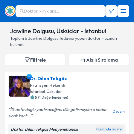
Doktor, klinik ara...
Jawline Dolgusu, Üsküdar - İstanbul
Toplam
6
Jawline Dolgusu
tedavisi yapan doktor - uzman
bulundu
Filtrele
Akıllı Sıralama
Dr. Dilan Tekgöz
Pratisyen Hekimlik
İstanbul
, Üsküdar
5
(
1
Değerlendirme)
İlk defa doglu yaptıracağımı dile getirmiştim o kadar
Devamı
sıcak kanlı...
Doktor Dilan Tekgöz Muayenehanesi
Haritada Göster