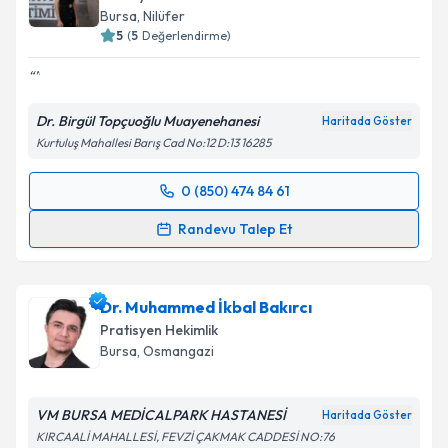
Bursa
, Nilüfer
5
(
5
Değerlendirme)
Dr. Birgül Topçuoğlu Muayenehanesi
Haritada Göster
Kurtuluş Mahallesi Barış Cad No:12 D:13 16285
0 (850) 474 84 61
Randevu Takvimi Talebi
Randevu Talep Et
Dr. Birgül Topçuoğlu
için randevu takvimi talebi
oluşturun. Size bu uzmandan randevu almanız için bir
Dr. Muhammed İkbal Bakırcı
takvim hazırlandığında e-posta ile bilgilendireceğiz.
Pratisyen Hekimlik
E-posta Adresiniz
Bursa
, Osmangazi
VM BURSA MEDİCALPARK HASTANESİ
Haritada Göster
KIRCAALİ MAHALLESİ, FEVZİ ÇAKMAK CADDESİ NO:76
Kişisel verilerimin işlenmesine ilişkin
Aydınlatma