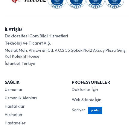
İLETİŞİM
Doktorsitesi Com Bilgi Hizmetleri
Teknoloji ve Ticaret A.Ş.
Maslak Mah. Ahi Evran Cd. A.O.S 55 Sokak No:2 Aksoy Plaza Giriş
Kat Kolektif House
İstanbul, Türkiye
SAĞLIK
PROFESYONELLER
Uzmanlar
Doktorlar İçin
Uzmanlık Alanları
Web Siteniz İçin
Hastalıklar
Kariyer
İşe Alım
Hizmetler
Hastaneler