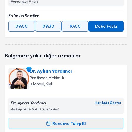
Emarr Avm E blok
En Yakın Saatler
09:00
09:30
10:00
Daha Fazla
Bölgenize yakın diğer uzmanlar
Dr. Ayhan Yardımcı
Pratisyen Hekimlik
İstanbul
, Şişli
Dr. Ayhan Yardımcı
Haritada Göster
Ataköy 34158 Bakırköy İstanbul
Randevu Talep Et
Randevu Takvimi Talebi