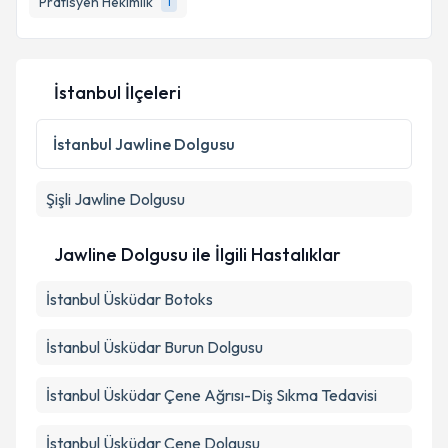
Pratisyen Hekimlik
1
E-posta Adresiniz
İstanbul İlçeleri
Kişisel verilerimin işlenmesine ilişkin
Aydınlatma
Metni
'ni okudum ve kişisel verilerimin belirtilen
İstanbul
Jawline Dolgusu
kapsamda işlenmesini kabul ediyorum.
Şişli
Jawline Dolgusu
Takvim Talebini Gönder
Jawline Dolgusu ile İlgili Hastalıklar
İstanbul Üsküdar Botoks
İstanbul Üsküdar Burun Dolgusu
İstanbul Üsküdar Çene Ağrısı-Diş Sıkma Tedavisi
İstanbul Üsküdar Çene Dolgusu