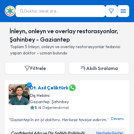
Doktor, klinik ara...
İnleyn, onleyn ve overlay restorasyonlar,
Şahinbey - Gaziantep
Toplam
5
İnleyn, onleyn ve overlay restorasyonlar
tedavisi
yapan doktor - uzman bulundu
Filtrele
Akıllı Sıralama
Dt. Asil Çeliktürk
Diş Hekimi
Gaziantep
, Şahinbey
5
(
4
Değerlendirme)
Devamı
Gaziantep'in en iyi doktoru. Herkese tavsiye ederim.
Confidental Ağız ve Diş Sağlığı Polikliniği
Haritada Göster