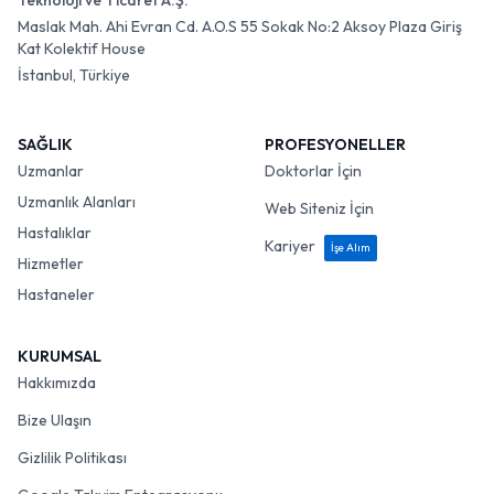
Teknoloji ve Ticaret A.Ş.
Maslak Mah. Ahi Evran Cd. A.O.S 55 Sokak No:2 Aksoy Plaza Giriş
Kat Kolektif House
İstanbul, Türkiye
SAĞLIK
PROFESYONELLER
Uzmanlar
Doktorlar İçin
Uzmanlık Alanları
Web Siteniz İçin
Hastalıklar
Kariyer
İşe Alım
Hizmetler
Hastaneler
KURUMSAL
Hakkımızda
Bize Ulaşın
Gizlilik Politikası