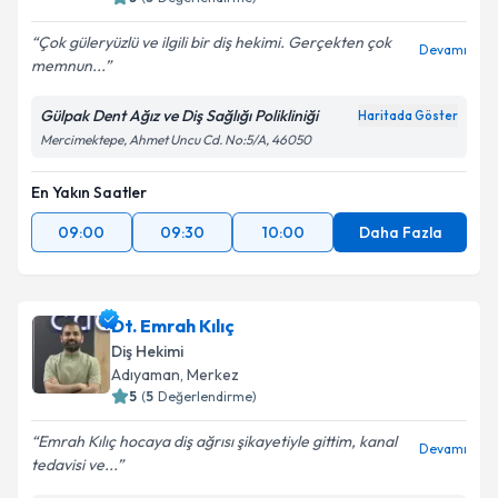
E-posta Adresiniz
Çok güleryüzlü ve ilgili bir diş hekimi. Gerçekten çok
Devamı
memnun...
Gülpak Dent Ağız ve Diş Sağlığı Polikliniği
Kişisel verilerimin işlenmesine ilişkin
Aydınlatma
Haritada Göster
Metni
'ni okudum ve kişisel verilerimin belirtilen
Mercimektepe, Ahmet Uncu Cd. No:5/A, 46050
kapsamda işlenmesini kabul ediyorum.
En Yakın Saatler
Takvim Talebini Gönder
09:00
09:30
10:00
Daha Fazla
Dt. Emrah Kılıç
Diş Hekimi
Adıyaman
, Merkez
5
(
5
Değerlendirme)
Emrah Kılıç hocaya diş ağrısı şikayetiyle gittim, kanal
Devamı
tedavisi ve...