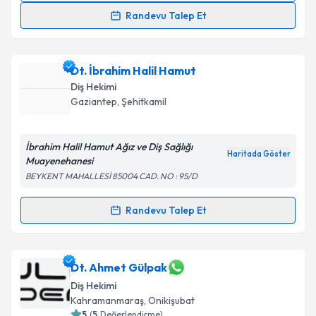
Randevu Talep Et
Dt. Selen Özbirecikli
için randevu takvimi talebi
oluşturun. Size bu uzmandan randevu almanız için bir
Dt. İbrahim Halil Hamut
takvim hazırlandığında e-posta ile bilgilendireceğiz.
Diş Hekimi
E-posta Adresiniz
Gaziantep
, Şehitkamil
İbrahim Halil Hamut Ağız ve Diş Sağlığı
Haritada Göster
Muayenehanesi
Kişisel verilerimin işlenmesine ilişkin
Aydınlatma
BEYKENT MAHALLESİ 85004 CAD. NO : 95/D
Metni
'ni okudum ve kişisel verilerimin belirtilen
kapsamda işlenmesini kabul ediyorum.
Randevu Talep Et
Randevu Takvimi Talebi
Takvim Talebini Gönder
Dt. İbrahim Halil Hamut
için randevu takvimi talebi
Dt. Ahmet Gülpak
oluşturun. Size bu uzmandan randevu almanız için bir
Diş Hekimi
takvim hazırlandığında e-posta ile bilgilendireceğiz.
Kahramanmaraş
, Onikişubat
5
(
5
Değerlendirme)