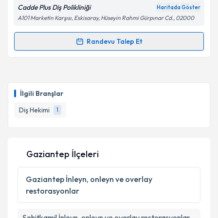
Cadde Plus Diş Polikliniği
Haritada Göster
A101 Marketin Karşısı, Eskisaray, Hüseyin Rahmi Gürpınar Cd., 02000
Randevu Talep Et
Randevu Takvimi Talebi
Dt. Emrah Kılıç
için randevu takvimi talebi oluşturun.
Size bu uzmandan randevu almanız için bir takvim
İlgili Branşlar
hazırlandığında e-posta ile bilgilendireceğiz.
Diş Hekimi
1
E-posta Adresiniz
Gaziantep İlçeleri
Kişisel verilerimin işlenmesine ilişkin
Aydınlatma
Metni
'ni okudum ve kişisel verilerimin belirtilen
Gaziantep
İnleyn, onleyn ve overlay
kapsamda işlenmesini kabul ediyorum.
restorasyonlar
Takvim Talebini Gönder
Şehitkamil
İnleyn, onleyn ve overlay restorasyonlar