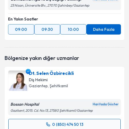
23 Nisan, Üniversite Blv., 27070 Şahinbey/Gaziantep
En Yakın Saatler
09:00
09:30
10:00
Daha Fazla
Bölgenize yakın diğer uzmanlar
Dt. Selen Özbirecikli
Diş Hekimi
Gaziantep
, Şehitkamil
Bossan Hospital
Haritada Göster
Gazikent, 2015. Cd. No:13, 27580 Şehitkamil/Gaziantep
0 (850) 474 50 13
Randevu Takvimi Talebi