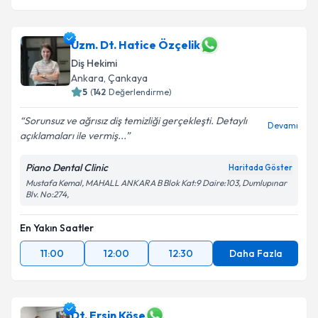
Uzm. Dt. Hatice Özçelik
Diş Hekimi
Ankara
, Çankaya
5
(
142
Değerlendirme)
Sorunsuz ve ağrısız diş temizliği gerçekleşti. Detaylı
Devamı
açıklamaları ile vermiş...
Piano Dental Clinic
Haritada Göster
Mustafa Kemal, MAHALL ANKARA B Blok Kat:9 Daire:103, Dumlupınar
Blv. No:274,
En Yakın Saatler
11:00
12:00
12:30
Daha Fazla
Dt. Ersin Köse