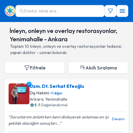
Doktor, klinik ara...
İnleyn, onleyn ve overlay restorasyonlar,
Yenimahalle - Ankara
Toplam
10
İnleyn, onleyn ve overlay restorasyonlar
tedavisi
yapan doktor - uzman bulundu
Filtrele
Akıllı Sıralama
Uzm. Dt. Serhat Efeoğlu
Diş Hekimi
+
1
diğer
Ankara
, Yenimahalle
5
(
1
Değerlendirme)
Sorunlarımı anlatırken beni dinleyerek anlaması en iyi
Devamı
şekilde alacağım sonuçları...