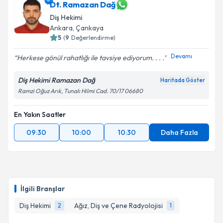
Dt. Ramazan Dağ
Diş Hekimi
Ankara
, Çankaya
5
(
9
Değerlendirme)
Devamı
Herkese gönül rahatlığı ile tavsiye ediyorum. . . .
Diş Hekimi Ramazan Dağ
Haritada Göster
Ramzi Oğuz Arık, Tunalı Hilmi Cad. 70/17 06680
En Yakın Saatler
09:30
10:00
10:30
Daha Fazla
İlgili Branşlar
Diş Hekimi
Ağız, Diş ve Çene Radyolojisi
2
1