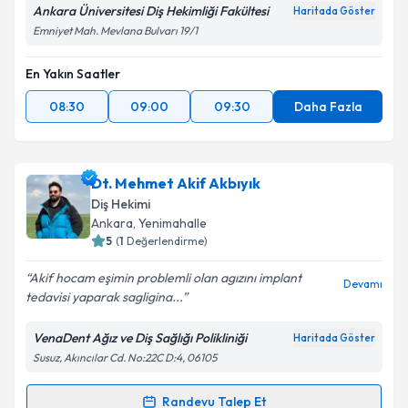
Ankara Üniversitesi Diş Hekimliği Fakültesi
Haritada Göster
Emniyet Mah. Mevlana Bulvarı 19/1
En Yakın Saatler
08:30
09:00
09:30
Daha Fazla
Dt. Mehmet Akif Akbıyık
Diş Hekimi
Ankara
, Yenimahalle
5
(
1
Değerlendirme)
Akif hocam eşimin problemli olan agızını implant
Devamı
tedavisi yaparak sagligina...
VenaDent Ağız ve Diş Sağlığı Polikliniği
Haritada Göster
Susuz, Akıncılar Cd. No:22C D:4, 06105
Randevu Talep Et