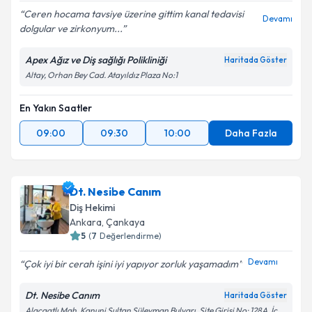
Ceren hocama tavsiye üzerine gittim kanal tedavisi
Devamı
dolgular ve zirkonyum...
Apex Ağız ve Diş sağlığı Polikliniği
Haritada Göster
Altay, Orhan Bey Cad. Atayıldız Plaza No:1
En Yakın Saatler
09:00
09:30
10:00
Daha Fazla
Dt. Nesibe Canım
Diş Hekimi
Ankara
, Çankaya
5
(
7
Değerlendirme)
Devamı
Çok iyi bir cerah işini iyi yapıyor zorluk yaşamadım
Dt. Nesibe Canım
Haritada Göster
Alacaatlı Mah. Kanuni Sultan Süleyman Bulvarı, Site Girişi No: 128A, İç