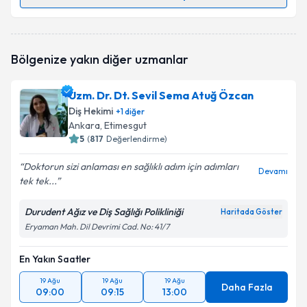
Randevu Takvimi Talebi
Dt. Mehmet Akif Akbıyık
için randevu takvimi talebi
Bölgenize yakın diğer uzmanlar
oluşturun. Size bu uzmandan randevu almanız için bir
takvim hazırlandığında e-posta ile bilgilendireceğiz.
Uzm. Dr. Dt. Sevil Sema Atuğ Özcan
E-posta Adresiniz
Diş Hekimi
+
1
diğer
Ankara
, Etimesgut
5
(
817
Değerlendirme)
Doktorun sizi anlaması en sağlıklı adım için adımları
Kişisel verilerimin işlenmesine ilişkin
Aydınlatma
Devamı
tek tek...
Metni
'ni okudum ve kişisel verilerimin belirtilen
kapsamda işlenmesini kabul ediyorum.
Durudent Ağız ve Diş Sağlığı Polikliniği
Haritada Göster
Eryaman Mah. Dil Devrimi Cad. No: 41/7
Takvim Talebini Gönder
En Yakın Saatler
19 Ağu
19 Ağu
19 Ağu
Daha Fazla
09:00
09:15
13:00