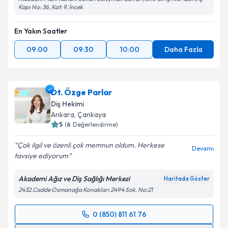
Kapı No: 36, Kat: 9, İncek
En Yakın Saatler
09:00
09:30
10:00
Daha Fazla
Dt. Özge Parlar
Diş Hekimi
Ankara
, Çankaya
5
(
6
Değerlendirme)
Çok ilgil ve özenli çok memnun oldum. Herkese
Devamı
tavsiye ediyorum
Akademi Ağız ve Diş Sağlığı Merkezi
Haritada Göster
2432.Cadde Osmanağa Konakları 2494 Sok. No:21
0 (850) 811 61 76
Randevu Takvimi Talebi