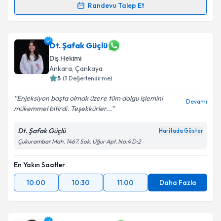
Randevu Talep Et
Dt. Özge Parlar
için randevu takvimi talebi oluşturun.
Size bu uzmandan randevu almanız için bir takvim
hazırlandığında e-posta ile bilgilendireceğiz.
Dt. Şafak Güçlü
Diş Hekimi
E-posta Adresiniz
Ankara
, Çankaya
5
(
1
Değerlendirme)
Enjeksiyon başta olmak üzere tüm dolgu işlemini
Devamı
mükemmel bitirdi. Teşekkürler...
Kişisel verilerimin işlenmesine ilişkin
Aydınlatma
Metni
'ni okudum ve kişisel verilerimin belirtilen
Dt. Şafak Güçlü
Haritada Göster
kapsamda işlenmesini kabul ediyorum.
Çukurambar Mah. 1467. Sok. Uğur Apt. No:4 D:2
Takvim Talebini Gönder
En Yakın Saatler
10:00
10:30
11:00
Daha Fazla