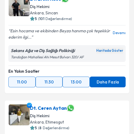
Diş Hekimi
Ankara
, Sincan
5
(
101
Değerlendirme)
Esin hocama ve ekibinden Beyza hanıma çok teşekkür
Devamı
ederim ilgi...
Sekans Ağız ve Diş Sağlığı Polikiniği
Haritada Göster
Tandoğan Mahallesi Ahi Mesut Bulvarı 320/ AF
En Yakın Saatler
11:00
11:30
13:00
Daha Fazla
Dt. Ceren Aytan
Diş Hekimi
Ankara
, Etimesgut
5
(
8
Değerlendirme)