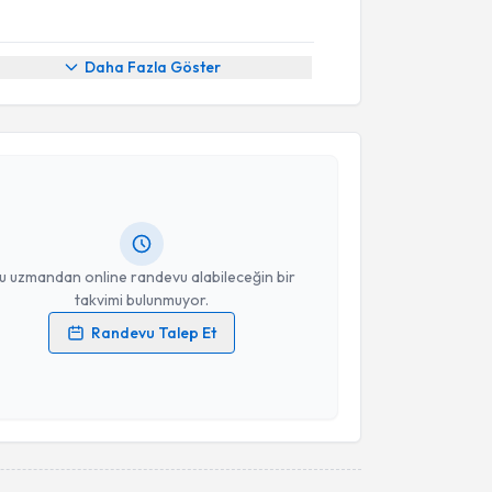
Daha Fazla Göster
akvimi Talebi
 Çelik
için randevu takvimi talebi oluşturun. Size bu
ndevu almanız için bir takvim hazırlandığında e-
lgilendireceğiz.
resiniz
u uzmandan online randevu alabileceğin bir
takvimi bulunmuyor.
Randevu Talep Et
 verilerimin işlenmesine ilişkin
Aydınlatma Metni
'ni
 ve kişisel verilerimin belirtilen kapsamda
esini kabul ediyorum.
Takvim Talebini Gönder