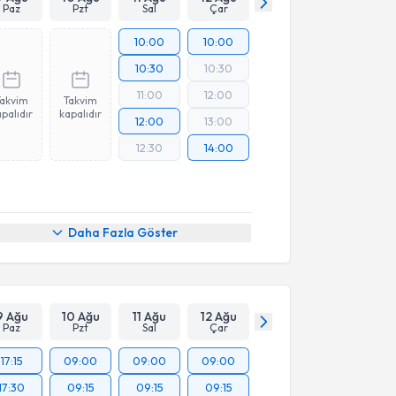
Paz
Pzt
Sal
Çar
10:00
10:00
10:30
10:30
11:00
12:00
Takvim
Takvim
palıdır
kapalıdır
12:00
13:00
12:30
14:00
Daha Fazla Göster
9 Ağu
10 Ağu
11 Ağu
12 Ağu
Paz
Pzt
Sal
Çar
17:15
09:00
09:00
09:00
17:30
09:15
09:15
09:15