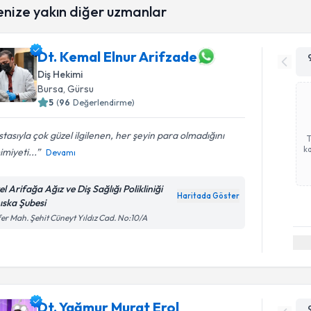
enize yakın diğer uzmanlar
Dt. Kemal Elnur Arifzade
Diş Hekimi
Bursa
, Gürsu
5
(
96
Değerlendirme)
tasıyla çok güzel ilgilenen, her şeyin para olmadığını
ka
miyeti...
Devamı
l Arifağa Ağız ve Diş Sağlığı Polikliniği
Haritada Göster
ıska Şubesi
er Mah. Şehit Cüneyt Yıldız Cad. No:10/A
Dt. Yağmur Murat Erol