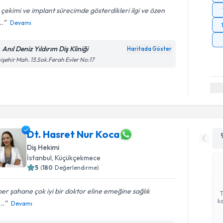
 çekimi ve implant sürecimde gösterdikleri ilgi ve özen
..
Devamı
 Anıl Deniz Yıldırım Diş Kliniği
Haritada Göster
işehir Mah. 13.Sok.Ferah Evler No:17
Dt. Hasret Nur Koca
Diş Hekimi
İstanbul
, Küçükçekmece
5
(
180
Değerlendirme)
er şahane çok iyi bir doktor eline emeğine sağlık
ka
..
Devamı