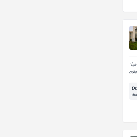
İş
güle
Dt
Ata