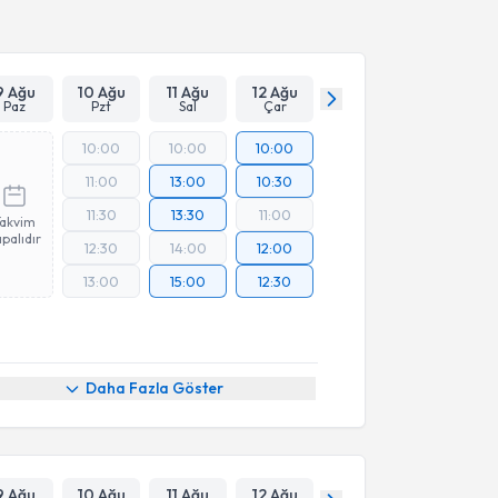
9 Ağu
10 Ağu
11 Ağu
12 Ağu
Paz
Pzt
Sal
Çar
10:00
10:00
10:00
11:00
13:00
10:30
11:30
13:30
11:00
Takvim
palıdır
12:30
14:00
12:00
13:00
15:00
12:30
Daha Fazla Göster
9 Ağu
10 Ağu
11 Ağu
12 Ağu