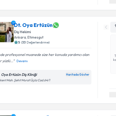
Dt. Oya Ertüzün
Diş Hekimi
Ankara
, Etimesgut
5
(
33
Değerlendirme)
inde profesyonel muanede size her konuda yardımcı olan
ka
r yüzlü...
Devamı
. Oya Ertüzün Diş Kliniği
Haritada Göster
kent Mah. Şehit Murat Üçöz Cad.64/1