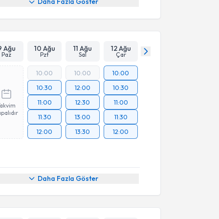
Daha Fazla Göster
9 Ağu
10 Ağu
11 Ağu
12 Ağu
Paz
Pzt
Sal
Çar
10:00
10:00
10:00
10:30
12:00
10:30
11:00
12:30
11:00
Takvim
palıdır
11:30
13:00
11:30
12:00
13:30
12:00
Daha Fazla Göster