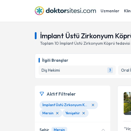
Uzmanlar
Klin
İmplant Üstü Zirkonyum Köprü
Toplam
10
İmplant Üstü Zirkonyum Köprü
tedavis
İlgili Branşlar
Diş Hekimi
Oral 
3
Aktif Filtreler
İmplant Üstü Zirkonyum Köprü
Mersin
Yenişehir
Vey
Şehir
Mersin