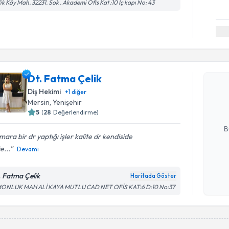
lik Köy Mah. 32231. Sok . Akademi Ofis Kat :10 İç kapı No: 43
Randevu T
Dt. Fatma
Dt. Fatma Çelik
uzmandan ra
Diş Hekimi
+
1
diğer
posta ile bi
Mersin
, Yenişehir
5
(
28
Değerlendirme)
E-posta Ad
B
ara bir dr yaptığı işler kalite dr kendiside
e...
Devamı
Kişisel
okudum
. Fatma Çelik
Haritada Göster
işlenm
MONLUK MAH ALİ KAYA MUTLU CAD NET OFİS KAT:6 D:10 No:37