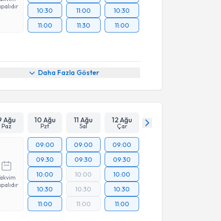
palıdır
10:30
11:00
10:30
11:00
11:30
11:00
Daha Fazla Göster
9 Ağu
10 Ağu
11 Ağu
12 Ağu
Paz
Pzt
Sal
Çar
09:00
09:00
09:00
09:30
09:30
09:30
10:00
10:00
10:00
Takvim
palıdır
10:30
10:30
10:30
11:00
11:00
11:00