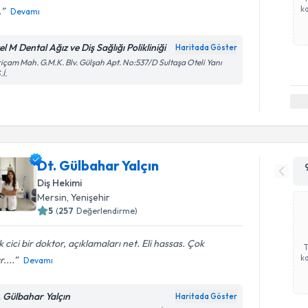
ka
.
Devamı
l M Dental Ağız ve Diş Sağlığı Polikliniği
Haritada Göster
içam Mah. G.M.K. Blv. Gülşah Apt. No:537/D Sultaşa Oteli Yanı
.İ.
Dt. Gülbahar Yalçın
Diş Hekimi
Mersin
, Yenişehir
5
(
257
Değerlendirme)
 cici bir doktor, açıklamaları net. Eli hassas. Çok
ka
r....
Devamı
. Gülbahar Yalçın
Haritada Göster