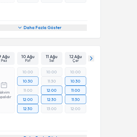
Daha Fazla Göster
9 Ağu
10 Ağu
11 Ağu
12 Ağu
Paz
Pzt
Sal
Çar
10:00
10:00
10:00
10:30
11:30
10:30
11:00
12:00
11:00
Takvim
palıdır
12:00
12:30
11:30
12:30
13:00
12:00