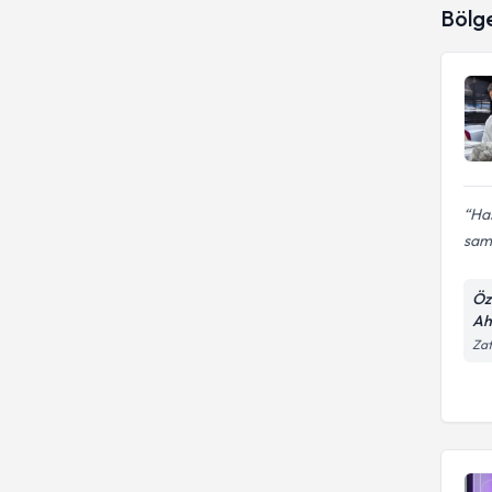
Bölg
Has
sami
Öze
Ah
Zaf