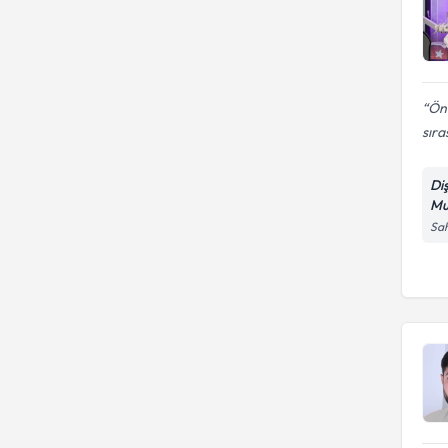
Önc
sıra
Di
Mu
Sah