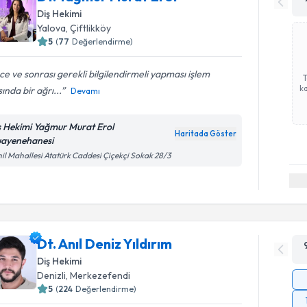
Diş Hekimi
Yalova
, Çiftlikköy
5
(
77
Değerlendirme)
e ve sonrası gerekli bilgilendirmeli yapması işlem
ka
sında bir ağrı...
Devamı
ş Hekimi Yağmur Murat Erol
Haritada Göster
ayenehanesi
il Mahallesi Atatürk Caddesi Çiçekçi Sokak 28/3
Dt. Anıl Deniz Yıldırım
Diş Hekimi
Denizli
, Merkezefendi
5
(
224
Değerlendirme)