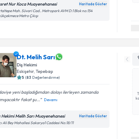
sret Nur Koca Muayenehanesi
Haritada Göster
taltepe Mah. Süvari Cad.. Metropark AVM D:1 Blok no:154
ükçekmece Metro Çıkışı
Dt. Melih Sarı
Diş Hekimi
Eskişehir
, Tepebaşı
5
(
83
Değerlendirme)
aviye yeni başladığımdan dolayı ilerleyen zamanda
ka
imışacaktır fakat şu...
Devamı
ş Hekimi Melih Sarı Muayenehanesi
Haritada Göster
ı Ali Bey Mahallesi Sakarya1 Caddesi No:18/11