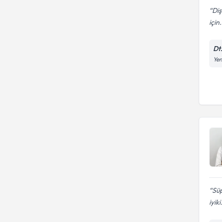
Diş
için.
Dt.
Yen
Süp
iyiki.