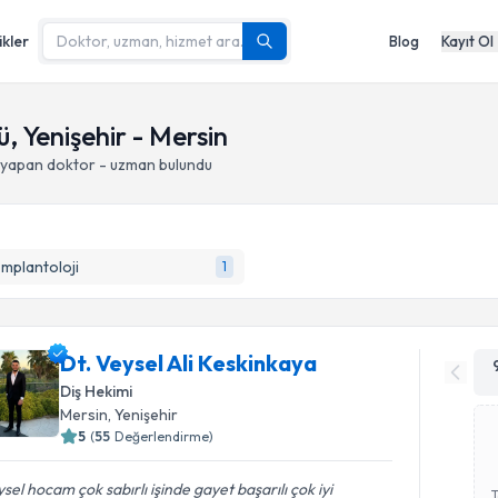
ikler
Blog
Kayıt Ol
, Yenişehir - Mersin
i yapan doktor - uzman bulundu
İmplantoloji
1
Dt. Veysel Ali Keskinkaya
Diş Hekimi
Mersin
, Yenişehir
5
(
55
Değerlendirme)
sel hocam çok sabırlı işinde gayet başarılı çok iyi