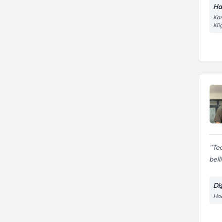
Ha
Kar
Küç
Ted
bell
Di
Hac