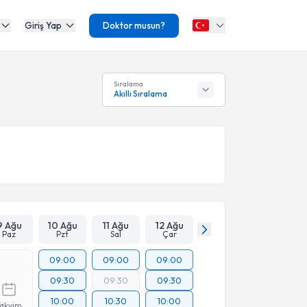
Giriş Yap
Doktor musun?
Sıralama
Akıllı Sıralama
9 Ağu
10 Ağu
11 Ağu
12 Ağu
Paz
Pzt
Sal
Çar
09:00
09:00
09:00
09:30
09:30
09:30
10:00
10:30
10:00
Takvim