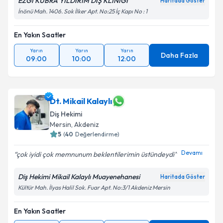
EZGİ KÜBRA YILDIRIM DİŞ KLİNİĞİ
Haritada Göster
İnönü Mah. 1406. Sok İlker Apt. No:25 İç Kapı No : 1
En Yakın Saatler
Yarın
Yarın
Yarın
Daha Fazla
09:00
10:00
12:00
Dt. Mikail Kalaylı
Diş Hekimi
Mersin
, Akdeniz
5
(
40
Değerlendirme)
Devamı
çok iyidi çok memnunum beklentilerimin üstündeydi
Diş Hekimi Mikail Kalaylı Muayenehanesi
Haritada Göster
Kültür Mah. İlyas Halil Sok. Fuar Apt. No:3/1 Akdeniz Mersin
En Yakın Saatler