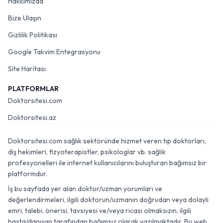
Hakkımızda
Bize Ulaşın
Gizlilik Politikası
Google Takvim Entegrasyonu
Site Haritası
PLATFORMLAR
Doktorsitesi.com
Doktorsitesi.az
Doktorsitesi.com sağlık sektöründe hizmet veren tıp doktorları,
diş hekimleri, fizyoterapistler, psikologlar vb. sağlık
profesyonelleri ile internet kullanıcılarını buluşturan bağımsız bir
platformdur.
İş bu sayfada yer alan doktor/uzman yorumları ve
değerlendirmeleri, ilgili doktorun/uzmanın doğrudan veya dolaylı
emri, talebi, önerisi, tavsiyesi ve/veya ricası olmaksızın, ilgili
hasta/danışan tarafından bağımsız olarak yazılmaktadır. Bu web