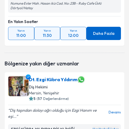
Numune Evler Mah. Hasan ikiz Cad. No: 23B - Ruby Cafe Üstü
Dörtyol/Hatay
En Yakın Saatler
Yarın
Yarın
Yarın
Daha Fazla
11:00
11:30
12:00
Bölgenize yakın diğer uzmanlar
Dt. Ezgi Kübra Yıldırım
Diş Hekimi
Mersin
, Yenişehir
5
(
57
Değerlendirme)
Diş taşından dolayı ağrı olduğu için Ezgi Hanım ve
Devamı
eşi...