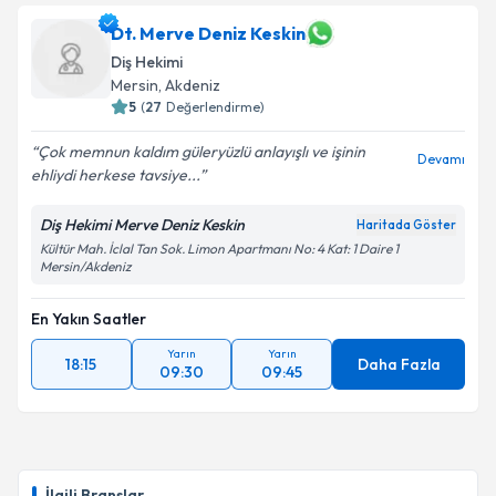
Dt. Merve Deniz Keskin
Diş Hekimi
Mersin
, Akdeniz
5
(
27
Değerlendirme)
Çok memnun kaldım güleryüzlü anlayışlı ve işinin
Devamı
ehliydi herkese tavsiye...
Diş Hekimi Merve Deniz Keskin
Haritada Göster
Kültür Mah. İclal Tan Sok. Limon Apartmanı No: 4 Kat: 1 Daire 1
Mersin/Akdeniz
En Yakın Saatler
Yarın
Yarın
18:15
Daha Fazla
09:30
09:45
İlgili Branşlar