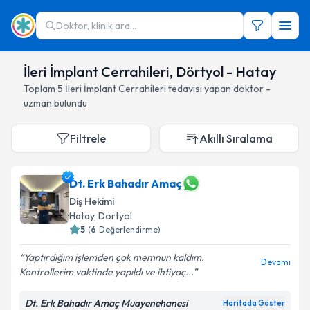
Doktor, klinik ara...
İleri İmplant Cerrahileri, Dörtyol - Hatay
Toplam
5
İleri İmplant Cerrahileri
tedavisi yapan doktor -
uzman bulundu
Filtrele
Akıllı Sıralama
Dt. Erk Bahadır Amaç
Diş Hekimi
Hatay
, Dörtyol
5
(
6
Değerlendirme)
Yaptırdığım işlemden çok memnun kaldım.
Devamı
Kontrollerim vaktinde yapıldı ve ihtiyaç...
Dt. Erk Bahadır Amaç Muayenehanesi
Haritada Göster