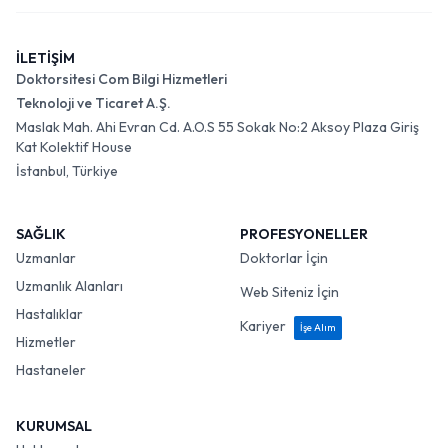
İLETİŞİM
Doktorsitesi Com Bilgi Hizmetleri
Teknoloji ve Ticaret A.Ş.
Maslak Mah. Ahi Evran Cd. A.O.S 55 Sokak No:2 Aksoy Plaza Giriş
Kat Kolektif House
İstanbul, Türkiye
SAĞLIK
PROFESYONELLER
Uzmanlar
Doktorlar İçin
Uzmanlık Alanları
Web Siteniz İçin
Hastalıklar
Kariyer
İşe Alım
Hizmetler
Hastaneler
KURUMSAL