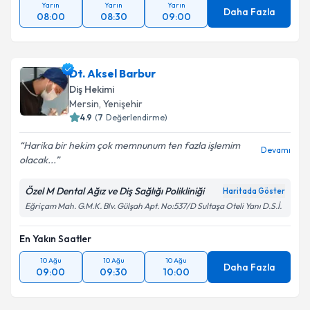
Yarın
Yarın
Yarın
Daha Fazla
08:00
08:30
09:00
Dt. Aksel Barbur
Diş Hekimi
Mersin
, Yenişehir
4.9
(
7
Değerlendirme)
Harika bir hekim çok memnunum ten fazla işlemim
Devamı
olacak...
Özel M Dental Ağız ve Diş Sağlığı Polikliniği
Haritada Göster
Eğriçam Mah. G.M.K. Blv. Gülşah Apt. No:537/D Sultaşa Oteli Yanı D.S.İ.
En Yakın Saatler
10 Ağu
10 Ağu
10 Ağu
Daha Fazla
09:00
09:30
10:00