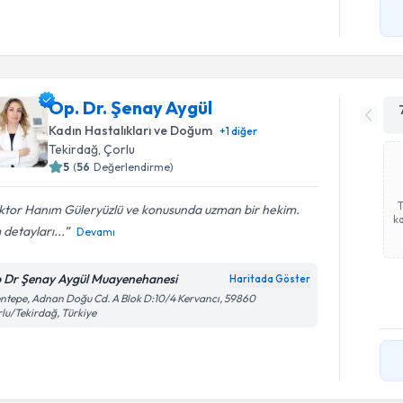
Op. Dr. Şenay Aygül
Kadın Hastalıkları ve Doğum
+
1
diğer
Tekirdağ
, Çorlu
5
(
56
Değerlendirme)
ktor Hanım Güleryüzlü ve konusunda uzman bir hekim.
ka
detayları...
Devamı
 Dr Şenay Aygül Muayenehanesi
Haritada Göster
ntepe, Adnan Doğu Cd. A Blok D:10/4 Kervancı, 59860
lu/Tekirdağ, Türkiye