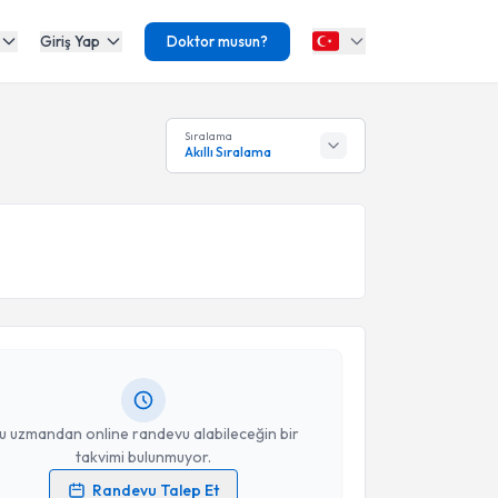
Giriş Yap
Doktor musun?
Sıralama
Akıllı Sıralama
akvimi Talebi
Özgür Bige
için randevu takvimi talebi oluşturun. Size
 randevu almanız için bir takvim hazırlandığında e-
lgilendireceğiz.
resiniz
u uzmandan online randevu alabileceğin bir
takvimi bulunmuyor.
Randevu Talep Et