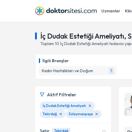
Uzmanlar
Klin
İç Dudak Estetiği Ameliyatı,
Toplam
10
İç Dudak Estetiği Ameliyatı
tedavisi ya
İlgili Branşlar
Kadın Hastalıkları ve Doğum
1
Aktif Filtreler
İç Dudak Estetiği Ameliyatı
Tekirdağ
Süleymanpaşa
Şehir
Tekirdağ