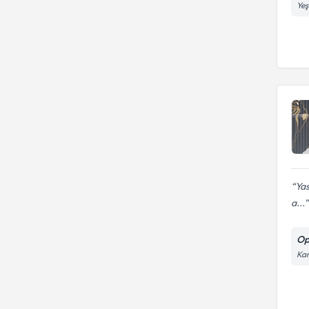
Yeş
Ya
a...
Op
Kar