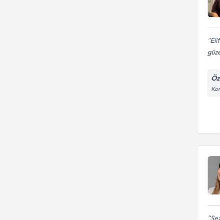
Eli
güze
Öz
Kon
Sez