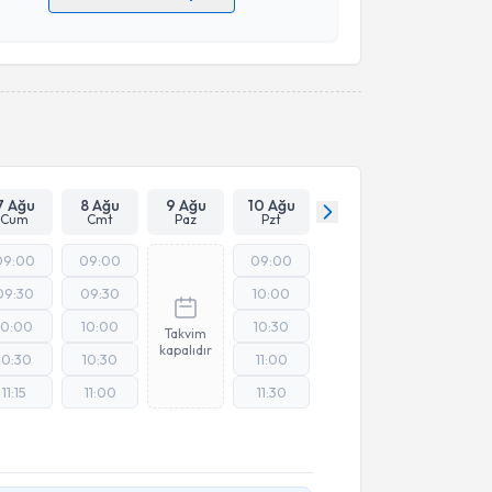
 verilerimin işlenmesine ilişkin
Aydınlatma Metni
'ni
 ve kişisel verilerimin belirtilen kapsamda
esini kabul ediyorum.
Takvim Talebini Gönder
7 Ağu
8 Ağu
9 Ağu
10 Ağu
Cum
Cmt
Paz
Pzt
09:00
09:00
09:00
09:30
09:30
10:00
10:00
10:00
10:30
Takvim
kapalıdır
10:30
10:30
11:00
11:15
11:00
11:30