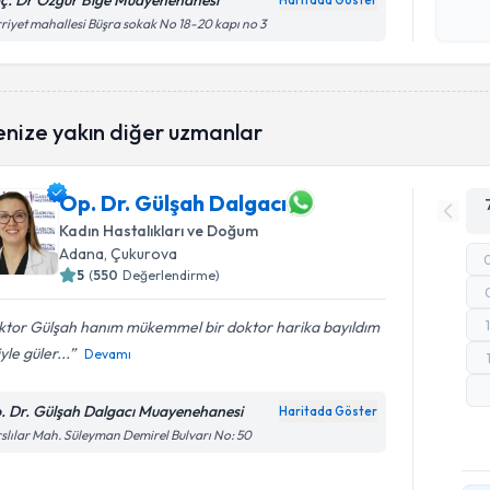
ç. Dr Özgür Bige Muayenehanesi
Haritada Göster
Kişisel
riyet mahallesi Büşra sokak No 18-20 kapı no 3
okudum
işlenm
enize yakın diğer uzmanlar
Op. Dr. Gülşah Dalgacı
Kadın Hastalıkları ve Doğum
Adana
, Çukurova
5
(
550
Değerlendirme)
ktor Gülşah hanım mükemmel bir doktor harika bayıldım
iyle güler...
Devamı
. Dr. Gülşah Dalgacı Muayenehanesi
Haritada Göster
slılar Mah. Süleyman Demirel Bulvarı No: 50