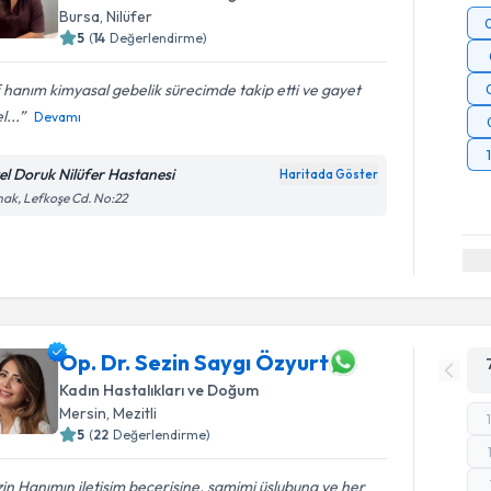
Bursa
, Nilüfer
5
(
14
Değerlendirme)
f hanım kimyasal gebelik sürecimde takip etti ve gayet
l...
Devamı
el Doruk Nilüfer Hastanesi
Haritada Göster
ak, Lefkoşe Cd. No:22
Op. Dr. Sezin Saygı Özyurt
Kadın Hastalıkları ve Doğum
Mersin
, Mezitli
5
(
22
Değerlendirme)
in Hanımın iletişim becerisine, samimi üslubuna ve her