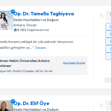
Op. Dr. Tamella Taghiyeva
Kadın Hastalıkları ve Doğum
Ankara
, Sincan
5
(
102
Değerlendirme)
ella hocamı yaklaşık bir yıla yakındır tanıyorum.
düfen gitmiştim ve...
Devamı
kman Hekim Üniversitesi Ankara
Haritada Göster
stanesi
içen Mh, Polatlı 2 Caddesi, İdil Sk. No:44
Op. Dr. Elif Öye
Kadın Hastalıkları ve Doğum