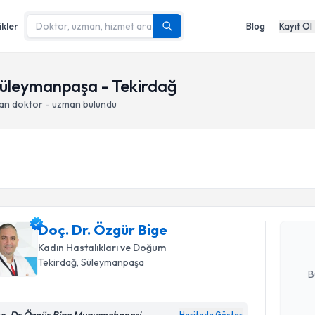
ikler
Blog
Kayıt Ol
 Süleymanpaşa - Tekirdağ
pan doktor - uzman bulundu
Randevu T
Doç. Dr. 
bu uzmandan
Doç. Dr. Özgür Bige
posta ile bi
Kadın Hastalıkları ve Doğum
E-posta Ad
Tekirdağ
, Süleymanpaşa
B