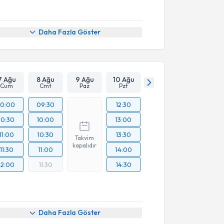
Daha Fazla Göster
7 Ağu
8 Ağu
9 Ağu
10 Ağu
Cum
Cmt
Paz
Pzt
10:00
09:30
12:30
10:30
10:00
13:00
11:00
10:30
13:30
Takvim
kapalıdır
11:30
11:00
14:00
12:00
11:30
14:30
Daha Fazla Göster