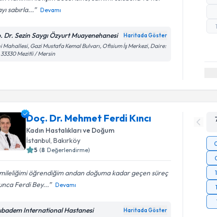
yı sabırla...
Devamı
. Dr. Sezin Saygı Özyurt Muayenehanesi
Haritada Göster
i Mahallesi, Gazi Mustafa Kemal Bulvarı, Ofisium İş Merkezi, Daire:
 33330 Mezitli / Mersin
Doç. Dr. Mehmet Ferdi Kıncı
Kadın Hastalıkları ve Doğum
İstanbul
, Bakırköy
5
(
8
Değerlendirme)
mileliğimi öğrendiğim andan doğuma kadar geçen süreç
nca Ferdi Bey...
Devamı
ıbadem International Hastanesi
Haritada Göster