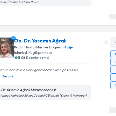
ilköy, İstanbul Caddesi No:82
Op. Dr. Yasemin Ağralı
Kadın Hastalıkları ve Doğum
+
1
diğer
İstanbul
, Küçükçekmece
5
(
18
Değerlendirme)
semin hanım is a very good doctor who possesses
Devamı
 Dr Yasemin Ağralı Muayenehanesi
taltepe Mahallesi Süvari Caddesi C Blok Kat 1 Daire 16 Metropark