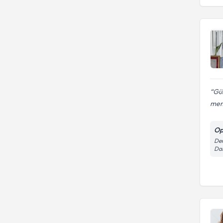
Gül
mem
Op
Dem
Dai