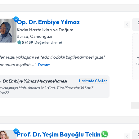
Op. Dr. Embiye Yılmaz
Kadın Hastalıkları ve Doğum
Bursa
, Osmangazi
5
(
439
Değerlendirme)
er yüzlü yaklaşımı ve tedavi odaklı bilgilendirmesi güzel
ka
nunum inşallah...
Devamı
. Dr.Embiye Yılmaz Muayenehanesi
Haritada Göster
irtaşpaşa Mah. Ankara Yolu Cad. Tüze Plaza No:36 Kat:7
re:22
Prof. Dr. Yeşim Bayoğlu Tekin