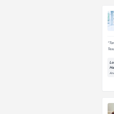
Tam
Tesa
Lo
Ha
And