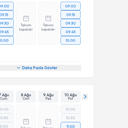
09:00
09:00
09:15
09:15
09:30
09:30
Takvim
Takvim
kapalıdır
kapalıdır
09:45
09:45
10:00
10:00
Daha Fazla Göster
7 Ağu
8 Ağu
9 Ağu
10 Ağu
Cum
Cmt
Paz
Pzt
10:00
10:00
10:30
10:30
11:00
11:00