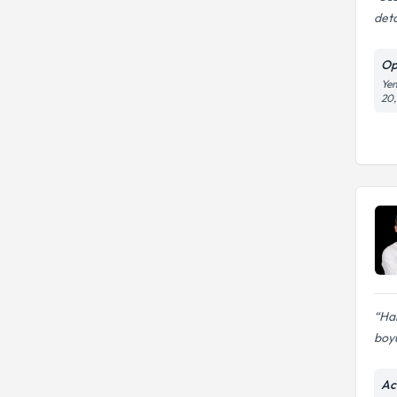
deta
Op
Yen
20,
Ha
boyu
Ac