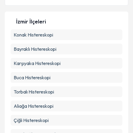
Kişisel verilerimin işlenmesine ilişkin
Aydınlatma
Metni
'ni okudum ve kişisel verilerimin belirtilen
İzmir İlçeleri
kapsamda işlenmesini kabul ediyorum.
Konak
Histereskopi
Takvim Talebini Gönder
Bayraklı
Histereskopi
Karşıyaka
Histereskopi
Buca
Histereskopi
Torbalı
Histereskopi
Aliağa
Histereskopi
Çiğli
Histereskopi