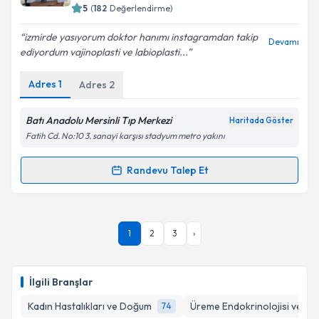
bilgilendireceğiz.
5
(
182
Değerlendirme)
E-posta Adresiniz
izmirde yasıyorum doktor hanımı instagramdan takip
Devamı
ediyordum vajinoplasti ve labioplasti...
Adres
1
Adres
2
Kişisel verilerimin işlenmesine ilişkin
Aydınlatma
Metni
'ni okudum ve kişisel verilerimin belirtilen
Batı Anadolu Mersinli Tıp Merkezi
Haritada Göster
kapsamda işlenmesini kabul ediyorum.
Fatih Cd. No:10 3. sanayi karşısı stadyum metro yakını
Randevu Talep Et
Takvim Talebini Gönder
Randevu Takvimi Talebi
Op. Dr. Neslihan Gürbüz
için randevu takvimi talebi
1
2
3
›
oluşturun. Size bu uzmandan randevu almanız için bir
takvim hazırlandığında e-posta ile bilgilendireceğiz.
E-posta Adresiniz
İlgili Branşlar
Kadın Hastalıkları ve Doğum
Üreme Endokrinolojisi ve İnfe
74