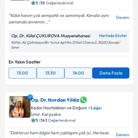
5
(
58
Değerlendirme)
Külal hanım çok sempatik ve samimiydi. Kendisi aynı
Devamı
zamanda annemin...
Op. Dr. Külal ÇUKUROVA Muayenehanesi
Haritada Göster
Kültür, Ali Çetinkaya Blv Yunus Apt No:12 Kat:1 Daire:2, 35220 Konak/
İzmir
En Yakın Saatler
13:00
13:30
14:00
Daha Fazla
Op. Dr. Nurdan Yıldız
Kadın Hastalıkları ve Doğum
+
3
diğer
İzmir
, Karşıyaka
5
(
363
Değerlendirme)
Doktorun hem bilgisi hem yaklaşımı çok iyi. Herkese
Devamı