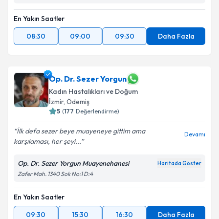
En Yakın Saatler
08:30
09:00
09:30
Daha Fazla
Op. Dr. Sezer Yorgun
Kadın Hastalıkları ve Doğum
İzmir
, Ödemiş
5
(
177
Değerlendirme)
İlk defa sezer beye muayeneye gittim ama
Devamı
karşılaması, her şeyi...
Op. Dr. Sezer Yorgun Muayenehanesi
Haritada Göster
Zafer Mah. 1340 Sok No:1 D:4
En Yakın Saatler
09:30
15:30
16:30
Daha Fazla