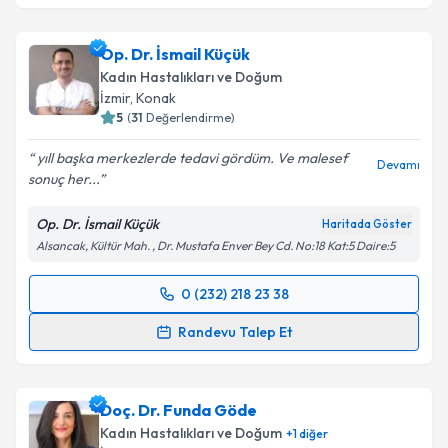
Prof. Dr. Erol Tavmergen
için randevu takvimi talebi
oluşturun. Size bu uzmandan randevu almanız için bir
Op. Dr. İsmail Küçük
takvim hazırlandığında e-posta ile bilgilendireceğiz.
Kadın Hastalıkları ve Doğum
E-posta Adresiniz
İzmir
, Konak
5
(
31
Değerlendirme)
yıll başka merkezlerde tedavi gördüm. Ve malesef
Devamı
sonuç her...
Kişisel verilerimin işlenmesine ilişkin
Aydınlatma
Metni
'ni okudum ve kişisel verilerimin belirtilen
Op. Dr. İsmail Küçük
Haritada Göster
kapsamda işlenmesini kabul ediyorum.
Alsancak, Kültür Mah. , Dr. Mustafa Enver Bey Cd. No:18 Kat:5 Daire:5
Takvim Talebini Gönder
0 (232) 218 23 38
Randevu Takvimi Talebi
Randevu Talep Et
Op. Dr. İsmail Küçük
için randevu takvimi talebi
oluşturun. Size bu uzmandan randevu almanız için bir
Doç. Dr. Funda Göde
takvim hazırlandığında e-posta ile bilgilendireceğiz.
Kadın Hastalıkları ve Doğum
+
1
diğer