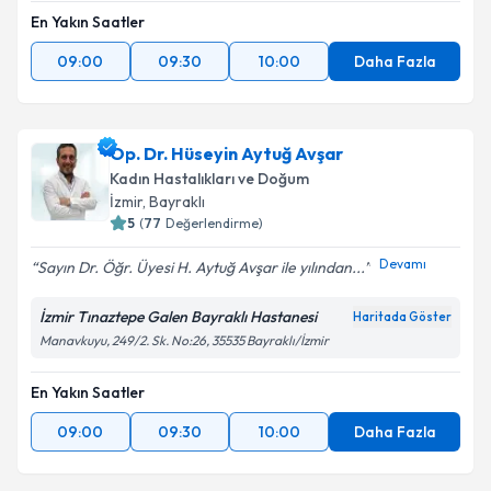
En Yakın Saatler
09:00
09:30
10:00
Daha Fazla
Op. Dr. Hüseyin Aytuğ Avşar
Kadın Hastalıkları ve Doğum
İzmir
, Bayraklı
5
(
77
Değerlendirme)
Devamı
Sayın Dr. Öğr. Üyesi H. Aytuğ Avşar ile yılından...
İzmir Tınaztepe Galen Bayraklı Hastanesi
Haritada Göster
Manavkuyu, 249/2. Sk. No:26, 35535 Bayraklı/İzmir
En Yakın Saatler
09:00
09:30
10:00
Daha Fazla