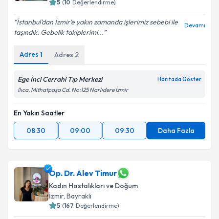
5
(
10
Değerlendirme)
İstanbul'dan İzmir'e yakın zamanda işlerimiz sebebi ile
Devamı
taşındık. Gebelik takiplerimi...
Adres
1
Adres
2
Ege İnci Cerrahi Tıp Merkezi
Haritada Göster
Ilıca, Mithatpaşa Cd. No:125 Narlıdere İzmir
En Yakın Saatler
08:30
09:00
09:30
Daha Fazla
Op. Dr. Alev Timur
Kadın Hastalıkları ve Doğum
İzmir
, Bayraklı
5
(
167
Değerlendirme)