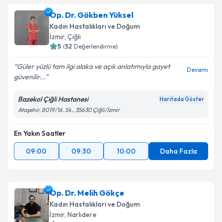
Op. Dr. Gökben Yüksel
Kadın Hastalıkları ve Doğum
İzmir
, Çiğli
5
(
52
Değerlendirme)
Güler yüzlü tam ilgi alaka ve açık anlatımıyla gayet
Devamı
güvenilir...
Bazekol Çiğli Hastanesi
Haritada Göster
Ataşehir, 8019/16. Sk., 35630 Çiğli/İzmir
En Yakın Saatler
09:00
09:30
10:00
Daha Fazla
Op. Dr. Melih Gökçe
Kadın Hastalıkları ve Doğum
İzmir
, Narlıdere