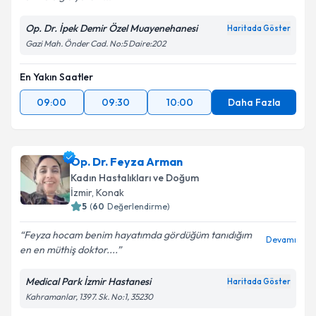
Op. Dr. İpek Demir Özel Muayenehanesi
Haritada Göster
Gazi Mah. Önder Cad. No:5 Daire:202
En Yakın Saatler
09:00
09:30
10:00
Daha Fazla
Op. Dr. Feyza Arman
Kadın Hastalıkları ve Doğum
İzmir
, Konak
5
(
60
Değerlendirme)
Feyza hocam benim hayatımda gördüğüm tanıdığım
Devamı
en en müthiş doktor....
Medical Park İzmir Hastanesi
Haritada Göster
Kahramanlar, 1397. Sk. No:1, 35230