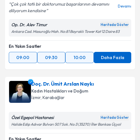
Çok çok tatlı bir doktorumuz başarılarının devamını
Devamı
diliyorum kendisine
Op. Dr. Alev Timur
Haritada Göster
Ankara Cad. Masuroğlu Mah. No:81 Bayraklı Tower Kat 12 Daire 83
En Yakın Saatler
09:00
09:30
10:00
Daha Fazla
Doç. Dr. Ümit Arslan Naykı
Kadın Hastalıkları ve Doğum
İzmir
, Karabağlar
Özel Egepol Hastanesi
Haritada Göster
Halide Edip Adıvar Bulvarı 507 Sok. No:3 (35270) İller Bankası Üçyol
En Yakın Saatler