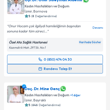
Kadın Hastalıkları ve Doğum
İzmir
, Bornova
5
(
8
Değerlendirme)
Onur Hocam çok ilgiliydi hamileliğimin başından
Devamı
sonuna kadar tüm süreci...
Özel Ata Sağlık Hastanesi
Haritada Göster
Kazımdirik Mah. 297 Sk. No:1
0 (850) 474 04 30
Randevu Takvimi Talebi
Randevu Talep Et
Op. Dr. Onur Süleyman Aldemir
için randevu
takvimi talebi oluşturun. Size bu uzmandan randevu
almanız için bir takvim hazırlandığında e-posta ile
Doç. Dr. Mine Genç
bilgilendireceğiz.
Kadın Hastalıkları ve Doğum
+
1
diğer
İzmir
, Bayraklı
E-posta Adresiniz
5
(
646
Değerlendirme)