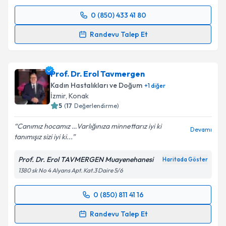
Takvim Talebini Gönder
0 (850) 433 41 80
Randevu Takvimi Talebi
Randevu Talep Et
Op. Dr. Feyza Ağaca Güler
için randevu takvimi
talebi oluşturun. Size bu uzmandan randevu almanız
Prof. Dr. Erol Tavmergen
için bir takvim hazırlandığında e-posta ile
bilgilendireceğiz.
Kadın Hastalıkları ve Doğum
+
1
diğer
İzmir
, Konak
E-posta Adresiniz
5
(
17
Değerlendirme)
Canımız hocamız …Varlığınıza minnettarız iyi ki
Devamı
tanımışız sizi iyi ki...
Kişisel verilerimin işlenmesine ilişkin
Aydınlatma
Prof. Dr. Erol TAVMERGEN Muayenehanesi
Haritada Göster
Metni
'ni okudum ve kişisel verilerimin belirtilen
1380 sk No 4 Alyans Apt. Kat.3 Daire 5/6
kapsamda işlenmesini kabul ediyorum.
0 (850) 811 41 16
Randevu Takvimi Talebi
Takvim Talebini Gönder
Randevu Talep Et