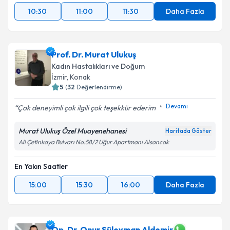
10:30
11:00
11:30
Daha Fazla
Prof. Dr. Murat Ulukuş
Kadın Hastalıkları ve Doğum
İzmir
, Konak
5
(
32
Değerlendirme)
Devamı
Çok deneyimli çok ilgili çok teşekkür ederim ️ ️️
Murat Ulukuş Özel Muayenehanesi
Haritada Göster
Ali Çetinkaya Bulvarı No:58/2 Uğur Apartmanı Alsancak
En Yakın Saatler
15:00
15:30
16:00
Daha Fazla
Op. Dr. Onur Süleyman Aldemir