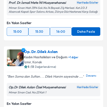
Prof. Dr.İsmail Mete İtil Muayenehanesi
Haritada Göster
Mimar Sinan Mah.1394 Sok.No.14 Baysak 2 İş Merkezi. Kat.2 D.3
Alsancak Kapalı Spor Salonu Arkası, Dünya Göz Hastanesi Karşı Sokağı
En Yakın Saatler
15:00
15:30
16:00
Daha Fazla
Op. Dr. Dilek Aslan
Kadın Hastalıkları ve Doğum
+
1
diğer
İzmir
, Konak
5
(
13
Değerlendirme)
Devamı
Ben Soma dan Sultan. . . Dilek Hanim sayesinde ....
Op.Dr Dilek Aslan Özel Muayenehanesi
Haritada Göster
Mimar Sinan Cad. No:23 Kat: 1
En Yakın Saatler