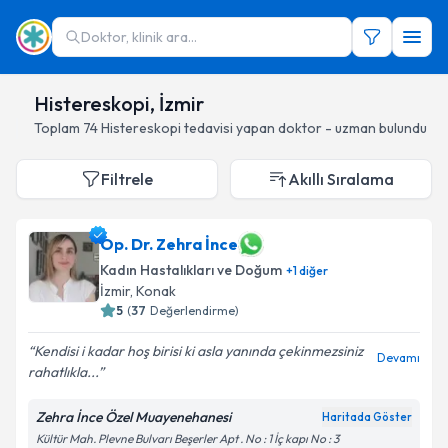
Doktor, klinik ara...
Histereskopi, İzmir
Toplam
74
Histereskopi
tedavisi yapan doktor - uzman bulundu
Filtrele
Akıllı Sıralama
Op. Dr. Zehra İnce
Kadın Hastalıkları ve Doğum
+
1
diğer
İzmir
, Konak
5
(
37
Değerlendirme)
Kendisi i kadar hoş birisi ki asla yanında çekinmezsiniz
Devamı
rahatlıkla...
Zehra İnce Özel Muayenehanesi
Haritada Göster
Kültür Mah. Plevne Bulvarı Beşerler Apt . No : 1 İç kapı No : 3