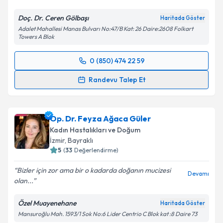
Metni
'ni okudum ve kişisel verilerimin belirtilen
Doç. Dr. Ceren Gölbaşı
Haritada Göster
kapsamda işlenmesini kabul ediyorum.
Adalet Mahallesi Manas Bulvarı No:47/B Kat: 26 Daire:2608 Folkart
Towers A Blok
Takvim Talebini Gönder
0 (850) 474 22 59
Randevu Takvimi Talebi
Randevu Talep Et
Doç. Dr. Ceren Gölbaşı
için randevu takvimi talebi
oluşturun. Size bu uzmandan randevu almanız için bir
Op. Dr. Feyza Ağaca Güler
takvim hazırlandığında e-posta ile bilgilendireceğiz.
Kadın Hastalıkları ve Doğum
E-posta Adresiniz
İzmir
, Bayraklı
5
(
33
Değerlendirme)
Bizler için zor ama bir o kadarda doğanın mucizesi
Devamı
olan...
Kişisel verilerimin işlenmesine ilişkin
Aydınlatma
Metni
'ni okudum ve kişisel verilerimin belirtilen
Özel Muayenehane
Haritada Göster
kapsamda işlenmesini kabul ediyorum.
Mansuroğlu Mah. 1593/1 Sok No:6 Lider Centrio C Blok kat :8 Daire 73