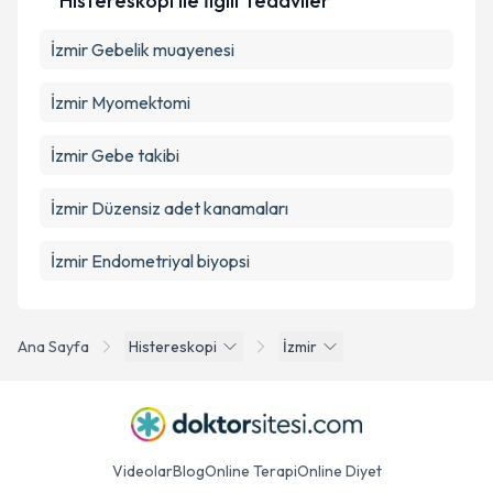
Histereskopi ile İlgili Tedaviler
İzmir Gebelik muayenesi
İzmir Myomektomi
İzmir Gebe takibi
İzmir Düzensiz adet kanamaları
İzmir Endometriyal biyopsi
Ana Sayfa
Histereskopi
İzmir
Videolar
Blog
Online Terapi
Online Diyet