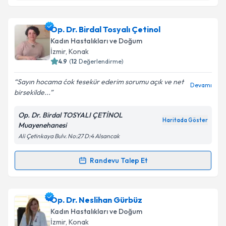
Takvim Talebini Gönder
Op. Dr. Hakan Sabırlı
için randevu takvimi talebi
Op. Dr. Birdal Tosyalı Çetinol
oluşturun. Size bu uzmandan randevu almanız için bir
Kadın Hastalıkları ve Doğum
takvim hazırlandığında e-posta ile bilgilendireceğiz.
İzmir
, Konak
4.9
(
12
Değerlendirme)
E-posta Adresiniz
Sayın hocama ćok tesekür ederim sorumu açık ve net
Devamı
birsekilde...
Op. Dr. Birdal TOSYALI ÇETİNOL
Kişisel verilerimin işlenmesine ilişkin
Aydınlatma
Haritada Göster
Muayenehanesi
Metni
'ni okudum ve kişisel verilerimin belirtilen
Ali Çetinkaya Bulv. No:27 D:4 Alsancak
kapsamda işlenmesini kabul ediyorum.
Randevu Talep Et
Randevu Takvimi Talebi
Takvim Talebini Gönder
Op. Dr. Birdal Tosyalı Çetinol
için randevu takvimi
Op. Dr. Neslihan Gürbüz
talebi oluşturun. Size bu uzmandan randevu almanız
Kadın Hastalıkları ve Doğum
için bir takvim hazırlandığında e-posta ile
İzmir
, Konak