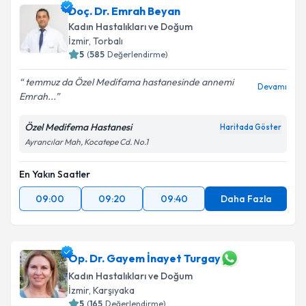
Doç. Dr. Emrah Beyan
Kadın Hastalıkları ve Doğum
İzmir
, Torbalı
5
(
585
Değerlendirme)
temmuz da Özel Medifama hastanesinde annemi
Devamı
Emrah...
Özel Medifema Hastanesi
Haritada Göster
Ayrancılar Mah, Kocatepe Cd. No.1
En Yakın Saatler
09:00
09:20
09:40
Daha Fazla
Op. Dr. Gayem İnayet Turgay
Kadın Hastalıkları ve Doğum
İzmir
, Karşıyaka
5
(
165
Değerlendirme)