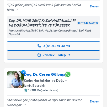
Çok güler yüzlü Çok sıcak kanlı Çok samimi harika
Devamı
birisi...
Kişisel verilerimin işlenmesine ilişkin
Aydınlatma
Doç. DR. MİNE GENÇ KADIN HASTALIKLARI
Metni
'ni okudum ve kişisel verilerimin belirtilen
Haritada Göster
VE DOĞUM İNFERTİLİTE VE TÜP BEBEK
kapsamda işlenmesini kabul ediyorum.
Mansuroğlu Mah.1593/1 Sok. No:2 Lider Centrio Binası A Blok Kat:8
Daire:84
Takvim Talebini Gönder
0 (850) 474 06 94
Randevu Takvimi Talebi
Randevu Talep Et
Doç. Dr. Mine Genç
için randevu takvimi talebi
oluşturun. Size bu uzmandan randevu almanız için bir
takvim hazırlandığında e-posta ile bilgilendireceğiz.
Doç. Dr. Ceren Gölbaşı
Kadın Hastalıkları ve Doğum
E-posta Adresiniz
İzmir
, Bayraklı
5
(
310
Değerlendirme)
Kesinlikle çok profesyonel ve aşırı sakin bir doktor
Devamı
süreci çok...
Kişisel verilerimin işlenmesine ilişkin
Aydınlatma