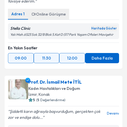
tavsiye ederim.
Adres
1
Online Görüşme
Stella Clinic
Haritada Göster
Yalı Mah.6523 Sok 32/B Blok 5.Kat D:517 Park Yaşam Ofisleri Mavişehir
En Yakın Saatler
09:00
11:30
12:00
Daha Fazla
Prof. Dr. İsmail Mete İTİL
Kadın Hastalıkları ve Doğum
İzmir
, Konak
5
(
5
Değerlendirme)
Şiddetli karın ağrısıyla başvurduğum, gerçekten çok
Devamı
zor ve endişe dolu...