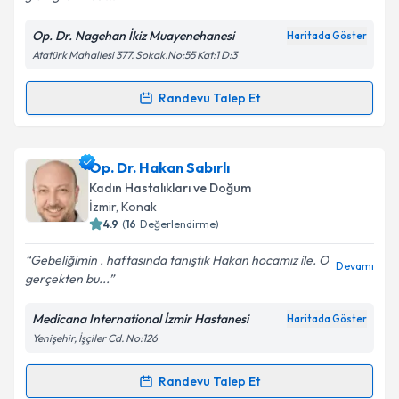
Kişisel verilerimin işlenmesine ilişkin
Aydınlatma
Metni
'ni okudum ve kişisel verilerimin belirtilen
Op. Dr. Nagehan İkiz Muayenehanesi
Haritada Göster
kapsamda işlenmesini kabul ediyorum.
Atatürk Mahallesi 377. Sokak.No:55 Kat:1 D:3
Takvim Talebini Gönder
Randevu Talep Et
Randevu Takvimi Talebi
Op. Dr. Nagehan İkiz
için randevu takvimi talebi
Op. Dr. Hakan Sabırlı
oluşturun. Size bu uzmandan randevu almanız için bir
Kadın Hastalıkları ve Doğum
takvim hazırlandığında e-posta ile bilgilendireceğiz.
İzmir
, Konak
4.9
(
16
Değerlendirme)
E-posta Adresiniz
Gebeliğimin . haftasında tanıştık Hakan hocamız ile. O
Devamı
gerçekten bu...
Medicana International İzmir Hastanesi
Haritada Göster
Kişisel verilerimin işlenmesine ilişkin
Aydınlatma
Yenişehir, İşçiler Cd. No:126
Metni
'ni okudum ve kişisel verilerimin belirtilen
kapsamda işlenmesini kabul ediyorum.
Randevu Talep Et
Randevu Takvimi Talebi