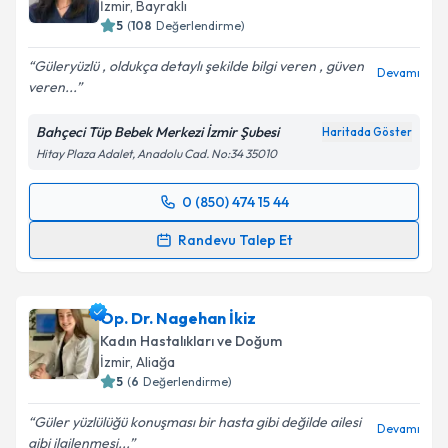
E-posta Adresiniz
İzmir
, Bayraklı
5
(
108
Değerlendirme)
Güleryüzlü , oldukça detaylı şekilde bilgi veren , güven
Devamı
veren...
Kişisel verilerimin işlenmesine ilişkin
Aydınlatma
Metni
'ni okudum ve kişisel verilerimin belirtilen
Bahçeci Tüp Bebek Merkezi İzmir Şubesi
Haritada Göster
kapsamda işlenmesini kabul ediyorum.
Hitay Plaza Adalet, Anadolu Cad. No:34 35010
Takvim Talebini Gönder
0 (850) 474 15 44
Randevu Takvimi Talebi
Randevu Talep Et
Doç. Dr. Funda Göde
için randevu takvimi talebi
oluşturun. Size bu uzmandan randevu almanız için bir
Op. Dr. Nagehan İkiz
takvim hazırlandığında e-posta ile bilgilendireceğiz.
Kadın Hastalıkları ve Doğum
E-posta Adresiniz
İzmir
, Aliağa
5
(
6
Değerlendirme)
Güler yüzlülüğü konuşması bir hasta gibi değilde ailesi
Devamı
gibi ilgilenmesi...