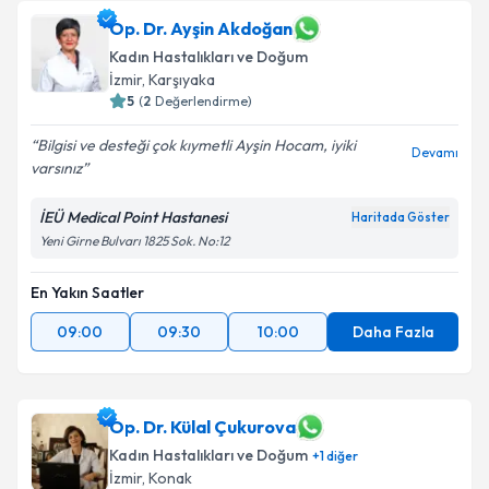
Op. Dr. Ayşin Akdoğan
Kadın Hastalıkları ve Doğum
İzmir
, Karşıyaka
5
(
2
Değerlendirme)
Bilgisi ve desteği çok kıymetli Ayşin Hocam, iyiki
Devamı
varsınız
İEÜ Medical Point Hastanesi
Haritada Göster
Yeni Girne Bulvarı 1825 Sok. No:12
En Yakın Saatler
09:00
09:30
10:00
Daha Fazla
Op. Dr. Külal Çukurova
Kadın Hastalıkları ve Doğum
+
1
diğer
İzmir
, Konak