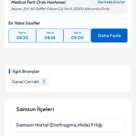
Medical Park Ordu Hastanesi
Haritada Göster
Akyazı, Şht. Ali Gaffar Okkan Cd. No:9, 52200 Altınordu/Ordu
En Yakın Saatler
Yarın
Yarın
Yarın
Daha Fazla
08:30
08:45
09:00
İlgili Branşlar
Genel Cerrahi
1
Samsun İlçeleri
Samsun
Hiatal (Diafragma,Mide) Fıtığı