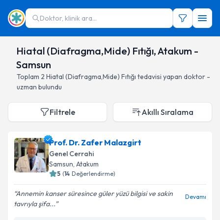
Doktor, klinik ara...
Hiatal (Diafragma,Mide) Fıtığı, Atakum -
Samsun
Toplam
2
Hiatal (Diafragma,Mide) Fıtığı
tedavisi yapan doktor -
uzman bulundu
Filtrele
Akıllı Sıralama
Prof. Dr. Zafer Malazgirt
Genel Cerrahi
Samsun
, Atakum
5
(
14
Değerlendirme)
Annemin kanser süresince güler yüzü bilgisi ve sakin
Devamı
tavrıyla şifa...