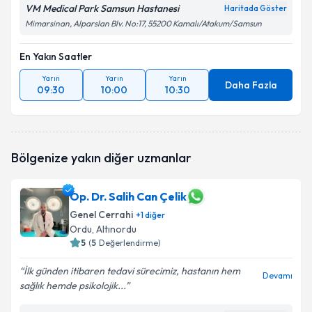
VM Medical Park Samsun Hastanesi
Haritada Göster
Mimarsinan, Alparslan Blv. No:17, 55200 Kamalı/Atakum/Samsun
En Yakın Saatler
Yarın
Yarın
Yarın
Daha Fazla
09:30
10:00
10:30
Bölgenize yakın diğer uzmanlar
Op. Dr. Salih Can Çelik
Genel Cerrahi
+
1
diğer
Ordu
, Altınordu
5
(
5
Değerlendirme)
İlk günden itibaren tedavi sürecimiz, hastanın hem
Devamı
sağlık hemde psikolojik...