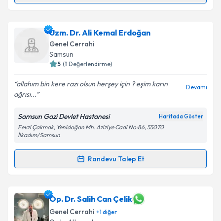
kapsamda işlenmesini kabul ediyorum.
Dr. Muammer Altun
için randevu takvimi talebi
Uzm. Dr. Ali Kemal Erdoğan
Takvim Talebini Gönder
oluşturun. Size bu uzmandan randevu almanız için bir
Genel Cerrahi
takvim hazırlandığında e-posta ile bilgilendireceğiz.
Samsun
5
(
1
Değerlendirme)
E-posta Adresiniz
allahım bin kere razı olsun herşey için ? eşim karın
Devamı
ağrısı...
Samsun Gazi Devlet Hastanesi
Haritada Göster
Kişisel verilerimin işlenmesine ilişkin
Aydınlatma
Fevzi Çakmak, Yenidoğan Mh. Aziziye Cadi No:86, 55070
Metni
'ni okudum ve kişisel verilerimin belirtilen
İlkadım/Samsun
kapsamda işlenmesini kabul ediyorum.
Randevu Talep Et
Randevu Takvimi Talebi
Takvim Talebini Gönder
Uzm. Dr. Ali Kemal Erdoğan
için randevu takvimi
Op. Dr. Salih Can Çelik
talebi oluşturun. Size bu uzmandan randevu almanız
Genel Cerrahi
+
1
diğer
için bir takvim hazırlandığında e-posta ile