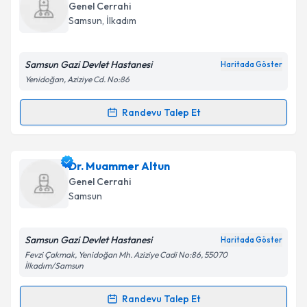
oluşturun. Size bu uzmandan randevu almanız için bir
Genel Cerrahi
takvim hazırlandığında e-posta ile bilgilendireceğiz.
Samsun
, İlkadım
E-posta Adresiniz
Samsun Gazi Devlet Hastanesi
Haritada Göster
Yenidoğan, Aziziye Cd. No:86
Kişisel verilerimin işlenmesine ilişkin
Aydınlatma
Randevu Talep Et
Randevu Takvimi Talebi
Metni
'ni okudum ve kişisel verilerimin belirtilen
kapsamda işlenmesini kabul ediyorum.
Op. Dr. Ferhat Ayrancılar
için randevu takvimi talebi
Dr. Muammer Altun
oluşturun. Size bu uzmandan randevu almanız için bir
Takvim Talebini Gönder
Genel Cerrahi
takvim hazırlandığında e-posta ile bilgilendireceğiz.
Samsun
E-posta Adresiniz
Samsun Gazi Devlet Hastanesi
Haritada Göster
Fevzi Çakmak, Yenidoğan Mh. Aziziye Cadi No:86, 55070
İlkadım/Samsun
Kişisel verilerimin işlenmesine ilişkin
Aydınlatma
Randevu Talep Et
Metni
'ni okudum ve kişisel verilerimin belirtilen
Randevu Takvimi Talebi