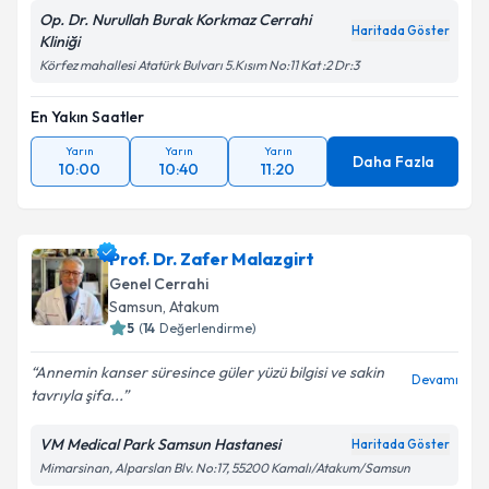
Op. Dr. Nurullah Burak Korkmaz Cerrahi
Haritada Göster
Kliniği
Körfez mahallesi Atatürk Bulvarı 5.Kısım No:11 Kat :2 Dr:3
En Yakın Saatler
Yarın
Yarın
Yarın
Daha Fazla
10:00
10:40
11:20
Prof. Dr. Zafer Malazgirt
Genel Cerrahi
Samsun
, Atakum
5
(
14
Değerlendirme)
Annemin kanser süresince güler yüzü bilgisi ve sakin
Devamı
tavrıyla şifa...
VM Medical Park Samsun Hastanesi
Haritada Göster
Mimarsinan, Alparslan Blv. No:17, 55200 Kamalı/Atakum/Samsun