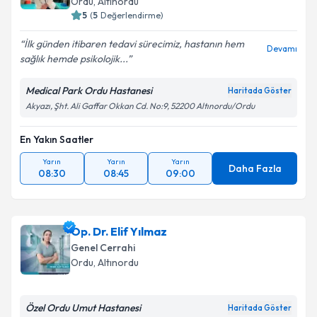
Ordu
, Altınordu
bilgilendireceğiz.
5
(
5
Değerlendirme)
E-posta Adresiniz
İlk günden itibaren tedavi sürecimiz, hastanın hem
Devamı
sağlık hemde psikolojik...
Medical Park Ordu Hastanesi
Haritada Göster
Kişisel verilerimin işlenmesine ilişkin
Aydınlatma
Akyazı, Şht. Ali Gaffar Okkan Cd. No:9, 52200 Altınordu/Ordu
Metni
'ni okudum ve kişisel verilerimin belirtilen
kapsamda işlenmesini kabul ediyorum.
En Yakın Saatler
Yarın
Yarın
Yarın
Daha Fazla
08:30
08:45
09:00
Takvim Talebini Gönder
Op. Dr. Elif Yılmaz
Genel Cerrahi
Ordu
, Altınordu
Özel Ordu Umut Hastanesi
Haritada Göster