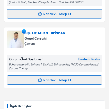
Şahincili Mah, Merkez, Zübeyde Hanım Cad. No:218, 52200
Randevu Talep Et
Randevu Takvimi Talebi
Op. Dr. Elif Yılmaz
için randevu takvimi talebi
Op. Dr. Musa Türkmen
oluşturun. Size bu uzmandan randevu almanız için bir
Genel Cerrahi
takvim hazırlandığında e-posta ile bilgilendireceğiz.
Çorum
E-posta Adresiniz
Çorum Özel Hastanesi
Haritada Göster
Buharaevler Mh. Buhara 1. Sk No:2, Buharaevler, 19030 Çorum Merkez/
Çorum, Turkey
Kişisel verilerimin işlenmesine ilişkin
Aydınlatma
Randevu Talep Et
Metni
'ni okudum ve kişisel verilerimin belirtilen
Randevu Takvimi Talebi
kapsamda işlenmesini kabul ediyorum.
Op. Dr. Musa Türkmen
için randevu takvimi talebi
Takvim Talebini Gönder
oluşturun. Size bu uzmandan randevu almanız için bir
İlgili Branşlar
takvim hazırlandığında e-posta ile bilgilendireceğiz.