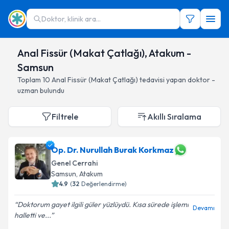
Doktor, klinik ara...
Anal Fissür (Makat Çatlağı), Atakum -
Samsun
Toplam
10
Anal Fissür (Makat Çatlağı)
tedavisi yapan doktor -
uzman bulundu
Filtrele
Akıllı Sıralama
Op. Dr. Nurullah Burak Korkmaz
Genel Cerrahi
Samsun
, Atakum
4.9
(
32
Değerlendirme)
Doktorum gayet ilgili güler yüzlüydü. Kısa sürede işlemi
Devamı
halletti ve...