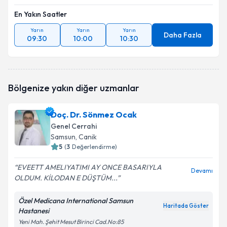
En Yakın Saatler
Yarın
Yarın
Yarın
Daha Fazla
09:30
10:00
10:30
Bölgenize yakın diğer uzmanlar
Doç. Dr. Sönmez Ocak
Genel Cerrahi
Samsun
, Canik
5
(
3
Değerlendirme)
EVEETT AMELIYATIMI AY ONCE BASARIYLA
Devamı
OLDUM. KİLODAN E DÜŞTÜM...
Özel Medicana International Samsun
Haritada Göster
Hastanesi
Yeni Mah. Şehit Mesut Birinci Cad.No:85