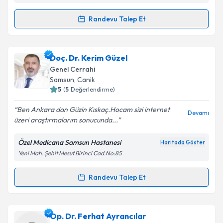
Randevu Talep Et
Randevu Takvimi Talebi
Doç. Dr. Sönmez Ocak
için randevu takvimi talebi
Doç. Dr. Kerim Güzel
oluşturun. Size bu uzmandan randevu almanız için bir
Genel Cerrahi
takvim hazırlandığında e-posta ile bilgilendireceğiz.
Samsun
, Canik
5
(
5
Değerlendirme)
E-posta Adresiniz
Ben Ankara dan Güzin Kıskaç.Hocam sizi internet
Devamı
üzeri araştırmalarım sonucunda...
Özel Medicana Samsun Hastanesi
Haritada Göster
Kişisel verilerimin işlenmesine ilişkin
Aydınlatma
Yeni Mah. Şehit Mesut Birinci Cad.No:85
Metni
'ni okudum ve kişisel verilerimin belirtilen
kapsamda işlenmesini kabul ediyorum.
Randevu Talep Et
Randevu Takvimi Talebi
Takvim Talebini Gönder
Doç. Dr. Kerim Güzel
için randevu takvimi talebi
Op. Dr. Ferhat Ayrancılar