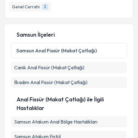
Genel Cerrahi
2
E-posta Adresiniz
Samsun İlçeleri
Kişisel verilerimin işlenmesine ilişkin
Aydınlatma
Metni
'ni okudum ve kişisel verilerimin belirtilen
Samsun
Anal Fissür (Makat Çatlağı)
kapsamda işlenmesini kabul ediyorum.
Canik
Anal Fissür (Makat Çatlağı)
Takvim Talebini Gönder
İlkadım
Anal Fissür (Makat Çatlağı)
Anal Fissür (Makat Çatlağı) ile İlgili
Hastalıklar
Samsun Atakum Anal Bölge Hastalıkları
Samsun Atakum Fistül