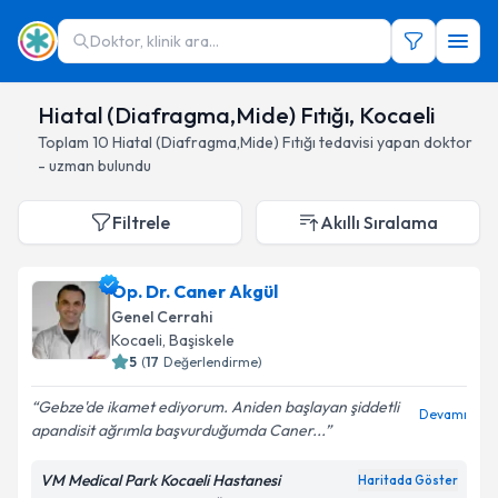
Doktor, klinik ara...
Hiatal (Diafragma,Mide) Fıtığı, Kocaeli
Toplam
10
Hiatal (Diafragma,Mide) Fıtığı
tedavisi yapan doktor
- uzman bulundu
Filtrele
Akıllı Sıralama
Op. Dr. Caner Akgül
Genel Cerrahi
Kocaeli
, Başiskele
5
(
17
Değerlendirme)
Gebze'de ikamet ediyorum. Aniden başlayan şiddetli
Devamı
apandisit ağrımla başvurduğumda Caner...
VM Medical Park Kocaeli Hastanesi
Haritada Göster