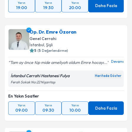
Yarın
Yarın
Yarın
Daha Fazla
19:00
19:30
20:00
Op. Dr. Emre Özoran
Genel Cerrahi
İstanbul
, Şişli
5
(
5
Değerlendirme)
Devamı
Tam ay önce tüp mide ameliyatı oldum Emre hocayı...
İstanbul Cerrahi Hastanesi Fulya
Haritada Göster
Ferah Sokak No:22 Nişantaşı
En Yakın Saatler
Yarın
Yarın
Yarın
Daha Fazla
09:00
09:30
10:00