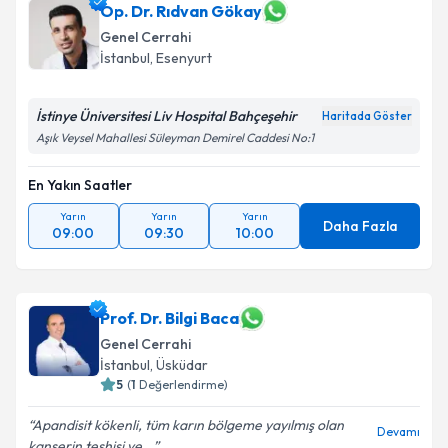
Op. Dr. Rıdvan Gökay
Genel Cerrahi
İstanbul
, Esenyurt
İstinye Üniversitesi Liv Hospital Bahçeşehir
Haritada Göster
Aşık Veysel Mahallesi Süleyman Demirel Caddesi No:1
En Yakın Saatler
Yarın
Yarın
Yarın
Daha Fazla
09:00
09:30
10:00
Prof. Dr. Bilgi Baca
Genel Cerrahi
İstanbul
, Üsküdar
5
(
1
Değerlendirme)
Apandisit kökenli, tüm karın bölgeme yayılmış olan
Devamı
kanserin teşhisi ve...