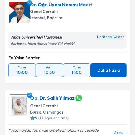
Dr. Öğr. Üyesi Nesimi Mecit
Genel Cerrahi
İstanbul
, Bağcılar
Atlas Üniversitesi Hastanesi
Haritada Göster
Barbaros, Hoca Ahmet Yesevi Cd. No:149
En Yakın Saatler
Yarın
Yarın
Yarın
Daha Fazla
10:00
10:30
11:00
Op. Dr. Salih Yılmaz
Genel Cerrahi
Bursa
, Osmangazi
5
(
1
Değerlendirme)
Haziran'da tüp mide ameliyatı oldum öncesinde
Devamı