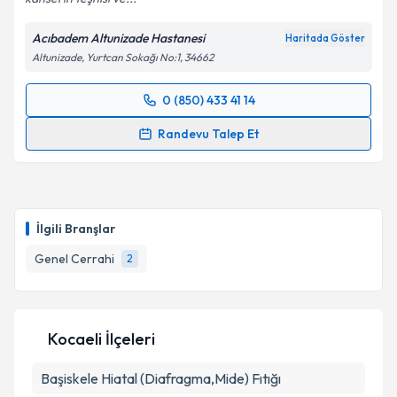
Acıbadem Altunizade Hastanesi
Haritada Göster
Altunizade, Yurtcan Sokağı No:1, 34662
0 (850) 433 41 14
Randevu Takvimi Talebi
Randevu Talep Et
Prof. Dr. Bilgi Baca
için randevu takvimi talebi
oluşturun. Size bu uzmandan randevu almanız için bir
takvim hazırlandığında e-posta ile bilgilendireceğiz.
İlgili Branşlar
E-posta Adresiniz
Genel Cerrahi
2
Kişisel verilerimin işlenmesine ilişkin
Aydınlatma
Kocaeli İlçeleri
Metni
'ni okudum ve kişisel verilerimin belirtilen
kapsamda işlenmesini kabul ediyorum.
Başiskele
Hiatal (Diafragma,Mide) Fıtığı