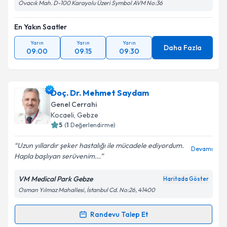
Ovacık Mah. D-100 Karayolu Üzeri Symbol AVM No:36
En Yakın Saatler
Yarın
Yarın
Yarın
Daha Fazla
09:00
09:15
09:30
Doç. Dr. Mehmet Saydam
Genel Cerrahi
Kocaeli
, Gebze
5
(
1
Değerlendirme)
Uzun yıllardır şeker hastalığı ile mücadele ediyordum.
Devamı
Hapla başlıyan serüvenim...
VM Medical Park Gebze
Haritada Göster
Osman Yılmaz Mahallesi, İstanbul Cd. No:26, 41400
Randevu Talep Et
Randevu Takvimi Talebi