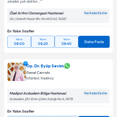
okadar çok doktor...
Özel Aritmi Osmangazi Hastanesi
Haritada Göster
Ulu, Ulubatlı Hasan Blv. No:48 D:62, 16220
En Yakın Saatler
Yarın
Yarın
Yarın
Daha Fazla
08:00
08:20
08:40
Op. Dr. Eyüp Sevim
Genel Cerrahi
İstanbul
, Kadıköy
Medipol Acıbadem Bölge Hastanesi
Haritada Göster
Acıbadem, Şht. Emin Çölen Sokağı No:4, 34718
En Yakın Saatler