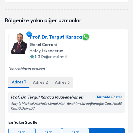
Doç. Dr. Mehmet Saydam
için randevu takvimi talebi
Bölgenize yakın diğer uzmanlar
oluşturun. Size bu uzmandan randevu almanız için bir
takvim hazırlandığında e-posta ile bilgilendireceğiz.
Prof. Dr. Turgut Karaca
E-posta Adresiniz
Genel Cerrahi
Hatay
, İskenderun
5
(
1
Değerlendirme)
Kişisel verilerimin işlenmesine ilişkin
Aydınlatma
cerrahların kralısın
Metni
'ni okudum ve kişisel verilerimin belirtilen
kapsamda işlenmesini kabul ediyorum.
Adres
1
Adres
2
Adres
3
Prof. Dr. Turgut Karaca Muayenehanesi
Haritada Göster
Takvim Talebini Gönder
Atay İş Merkezi Mustafa Kemal Mah. Ibrahim Karaoğlanoğlu Cad. No:58
Kat:10 Daire:57
En Yakın Saatler
Yarın
Yarın
Yarın