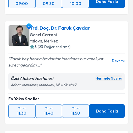
Daha Fazla
09:00
09:30
10:00
Yrd. Doç. Dr. Faruk Çavdar
Genel Cerrahi
Yalova
, Merkez
5
(
23
Değerlendirme)
Faruk bey harika bır doktor inanılmaz bur amelıyat
Devamı
surecı gecırdım...
Özel Atakent Hastanesi
Haritada Göster
Adnan Menderes, Mahallesi, Ufuk Sk. No:7
En Yakın Saatler
Yarın
Yarın
Yarın
Daha Fazla
11:30
11:40
11:50