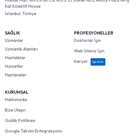
Maslak Mah. Ahi Evran Cd. A.O.S 55 Sokak No:2 Aksoy Plaza Giriş
Kat Kolektif House
İstanbul, Türkiye
SAĞLIK
PROFESYONELLER
Uzmanlar
Doktorlar İçin
Uzmanlık Alanları
Web Siteniz İçin
Hastalıklar
Kariyer
İşe Alım
Hizmetler
Hastaneler
KURUMSAL
Hakkımızda
Bize Ulaşın
Gizlilik Politikası
Google Takvim Entegrasyonu