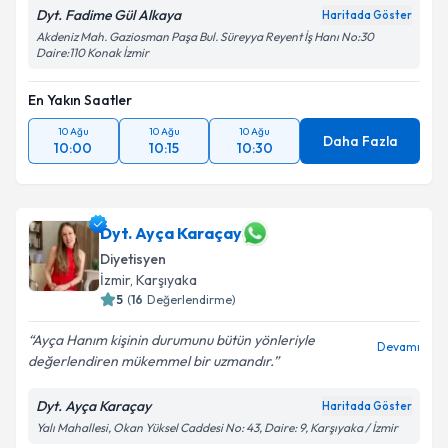
Dyt. Fadime Gül Alkaya
Haritada Göster
Akdeniz Mah. Gaziosman Paşa Bul. Süreyya Reyent İş Hanı No:30
Daire:110 Konak İzmir
En Yakın Saatler
10 Ağu
10 Ağu
10 Ağu
Daha Fazla
10:00
10:15
10:30
Dyt. Ayça Karaçay
Diyetisyen
İzmir
, Karşıyaka
5
(
16
Değerlendirme)
Ayça Hanım kişinin durumunu bütün yönleriyle
Devamı
değerlendiren mükemmel bir uzmandır.
Dyt. Ayça Karaçay
Haritada Göster
Yalı Mahallesi, Okan Yüksel Caddesi No: 43, Daire: 9, Karşıyaka / İzmir