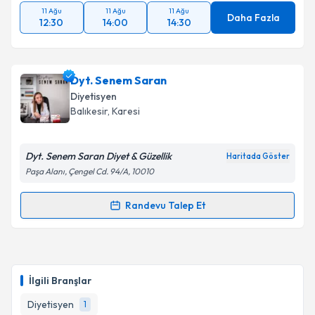
11 Ağu
11 Ağu
11 Ağu
Daha Fazla
12:30
14:00
14:30
Dyt. Senem Saran
Diyetisyen
Balıkesir
, Karesi
Dyt. Senem Saran Diyet & Güzellik
Haritada Göster
Paşa Alanı, Çengel Cd. 94/A, 10010
Randevu Talep Et
Randevu Takvimi Talebi
Dyt. Senem Saran
için randevu takvimi talebi
oluşturun. Size bu uzmandan randevu almanız için bir
İlgili Branşlar
takvim hazırlandığında e-posta ile bilgilendireceğiz.
Diyetisyen
1