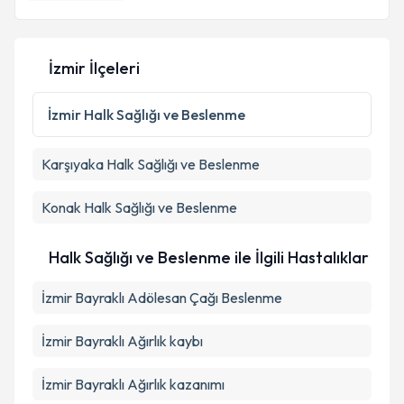
E-posta Adresiniz
İzmir İlçeleri
Kişisel verilerimin işlenmesine ilişkin
Aydınlatma
Metni
'ni okudum ve kişisel verilerimin belirtilen
İzmir
Halk Sağlığı ve Beslenme
kapsamda işlenmesini kabul ediyorum.
Karşıyaka
Halk Sağlığı ve Beslenme
Takvim Talebini Gönder
Konak
Halk Sağlığı ve Beslenme
Halk Sağlığı ve Beslenme ile İlgili Hastalıklar
İzmir Bayraklı Adölesan Çağı Beslenme
İzmir Bayraklı Ağırlık kaybı
İzmir Bayraklı Ağırlık kazanımı