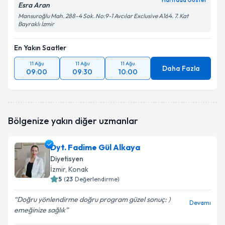
Haritada Göster
Esra Aran
Mansuroğlu Mah. 288-4 Sok. No:9-1 Avcılar Exclusive A164. 7. Kat
Bayraklı İzmir
En Yakın Saatler
11 Ağu
11 Ağu
11 Ağu
Daha Fazla
09:00
09:30
10:00
Bölgenize yakın diğer uzmanlar
Dyt. Fadime Gül Alkaya
Diyetisyen
İzmir
, Konak
5
(
23
Değerlendirme)
Doğru yönlendirme doğru program güzel sonuç: )
Devamı
emeğinize sağlık