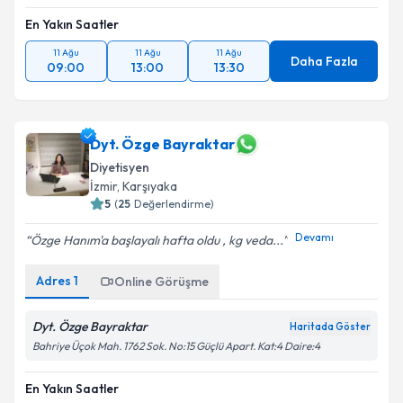
En Yakın Saatler
11 Ağu
11 Ağu
11 Ağu
Daha Fazla
09:00
13:00
13:30
Dyt. Özge Bayraktar
Diyetisyen
İzmir
, Karşıyaka
5
(
25
Değerlendirme)
Devamı
Özge Hanım'a başlayalı hafta oldu , kg veda...
Adres
1
Online Görüşme
Dyt. Özge Bayraktar
Haritada Göster
Bahriye Üçok Mah. 1762 Sok. No:15 Güçlü Apart. Kat:4 Daire:4
En Yakın Saatler