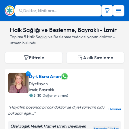
Doktor, klinik ara...
Halk Sağlığı ve Beslenme, Bayraklı - İzmir
Toplam
5
Halk Sağlığı ve Beslenme
tedavisi yapan doktor -
uzman bulundu
Filtrele
Akıllı Sıralama
Dyt. Esra Aran
Diyetisyen
İzmir
, Bayraklı
5
(
10
Değerlendirme)
Hayatım boyunca bircok doktor ile diyet sürecim oldu
Devamı
bukadar ilgili...
Özel Sağlık Meslek Hizmet Birimi Diyetisyen