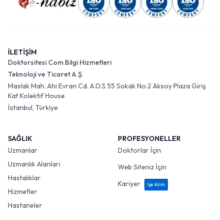
İLETİŞİM
Doktorsitesi Com Bilgi Hizmetleri
Teknoloji ve Ticaret A.Ş.
Maslak Mah. Ahi Evran Cd. A.O.S 55 Sokak No:2 Aksoy Plaza Giriş
Kat Kolektif House
İstanbul, Türkiye
SAĞLIK
PROFESYONELLER
Uzmanlar
Doktorlar İçin
Uzmanlık Alanları
Web Siteniz İçin
Hastalıklar
Kariyer
İşe Alım
Hizmetler
Hastaneler