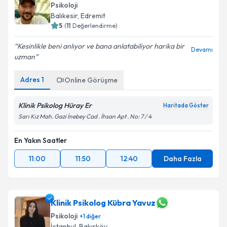
Psikoloji
Balıkesir
, Edremit
5
(
11
Değerlendirme)
Kesinlikle beni anlıyor ve bana anlatabiliyor harika bir
Devamı
uzman
Adres
1
Online Görüşme
Klinik Psikolog Hüray Er
Haritada Göster
Sarı Kız Mah. Gazi İnebey Cad . İhsan Apt . No: 7 / 4
En Yakın Saatler
11:00
11:50
12:40
Daha Fazla
Klinik Psikolog Kübra Yavuz
Psikoloji
+
1
diğer
İstanbul
, Bakırköy