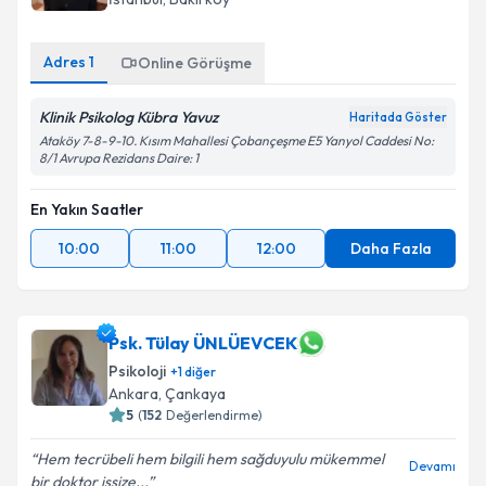
Adres
1
Online Görüşme
Klinik Psikolog Kübra Yavuz
Haritada Göster
Ataköy 7-8-9-10. Kısım Mahallesi Çobançeşme E5 Yanyol Caddesi No:
8/1 Avrupa Rezidans Daire: 1
En Yakın Saatler
10:00
11:00
12:00
Daha Fazla
Psk. Tülay ÜNLÜEVCEK
Psikoloji
+
1
diğer
Ankara
, Çankaya
5
(
152
Değerlendirme)
Hem tecrübeli hem bilgili hem sağduyulu mükemmel
Devamı
bir doktor işsize...