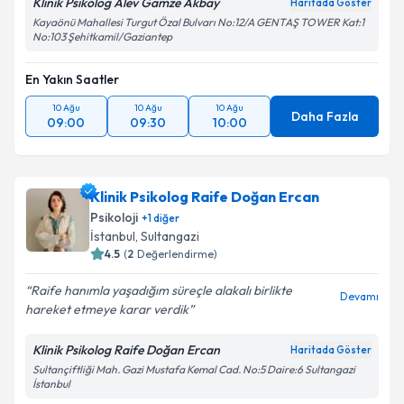
Klinik Psikolog Alev Gamze Akbay
Haritada Göster
Kayaönü Mahallesi Turgut Özal Bulvarı No:12/A GENTAŞ TOWER Kat:1
No:103 Şehitkamil/Gaziantep
En Yakın Saatler
10 Ağu
10 Ağu
10 Ağu
Daha Fazla
09:00
09:30
10:00
Klinik Psikolog Raife Doğan Ercan
Psikoloji
+
1
diğer
İstanbul
, Sultangazi
4.5
(
2
Değerlendirme)
Raife hanımla yaşadığım süreçle alakalı birlikte
Devamı
hareket etmeye karar verdik
Klinik Psikolog Raife Doğan Ercan
Haritada Göster
Sultançiftliği Mah. Gazi Mustafa Kemal Cad. No:5 Daire:6 Sultangazi
İstanbul