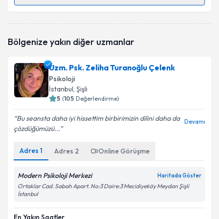
Randevu Takvimi Talebi
Klinik Psikolog Sevcan Cinik
için randevu takvimi
Bölgenize yakın diğer uzmanlar
talebi oluşturun. Size bu uzmandan randevu almanız
için bir takvim hazırlandığında e-posta ile
bilgilendireceğiz.
Uzm. Psk. Zeliha Turanoğlu Çelenk
Psikoloji
E-posta Adresiniz
İstanbul
, Şişli
5
(
105
Değerlendirme)
Bu seansta daha iyi hissettim birbirimizin dilini daha da
Devamı
çözdüğümüzü...
Kişisel verilerimin işlenmesine ilişkin
Aydınlatma
Metni
'ni okudum ve kişisel verilerimin belirtilen
kapsamda işlenmesini kabul ediyorum.
Adres
1
Adres
2
Online Görüşme
Modern Psikoloji Merkezi
Haritada Göster
Takvim Talebini Gönder
Ortaklar Cad. Sabah Apart. No:3 Daire:3 Mecidiyeköy Meydan Şişli
İstanbul
En Yakın Saatler