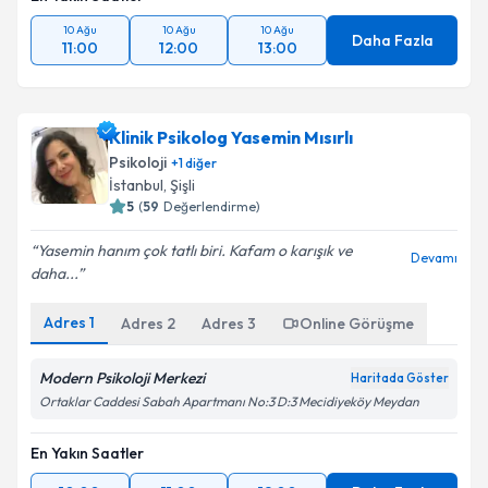
10 Ağu
10 Ağu
10 Ağu
Daha Fazla
11:00
12:00
13:00
Klinik Psikolog Yasemin Mısırlı
Psikoloji
+
1
diğer
İstanbul
, Şişli
5
(
59
Değerlendirme)
Yasemin hanım çok tatlı biri. Kafam o karışık ve
Devamı
daha...
Adres
1
Adres
2
Adres
3
Online Görüşme
Modern Psikoloji Merkezi
Haritada Göster
Ortaklar Caddesi Sabah Apartmanı No:3 D:3 Mecidiyeköy Meydan
En Yakın Saatler