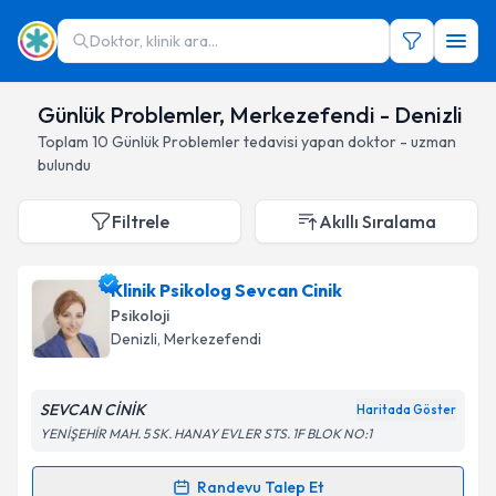
Doktor, klinik ara...
Günlük Problemler, Merkezefendi - Denizli
Toplam
10
Günlük Problemler
tedavisi yapan doktor - uzman
bulundu
Filtrele
Akıllı Sıralama
Klinik Psikolog Sevcan Cinik
Psikoloji
Denizli
, Merkezefendi
SEVCAN CİNİK
Haritada Göster
YENİŞEHİR MAH. 5 SK. HANAY EVLER STS. 1F BLOK NO:1
Randevu Talep Et