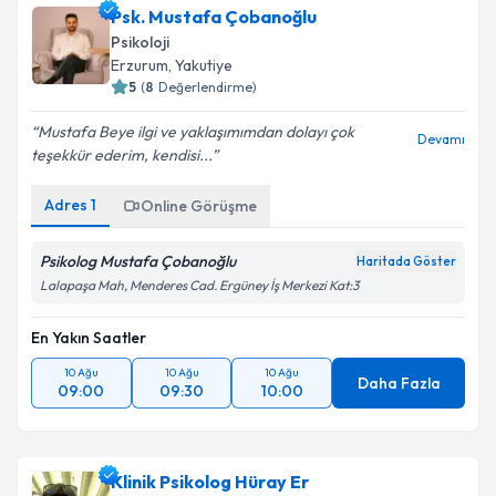
Psk. Mustafa Çobanoğlu
Psikoloji
Erzurum
, Yakutiye
5
(
8
Değerlendirme)
Mustafa Beye ilgi ve yaklaşımımdan dolayı çok
Devamı
teşekkür ederim, kendisi...
Adres
1
Online Görüşme
Psikolog Mustafa Çobanoğlu
Haritada Göster
Lalapaşa Mah, Menderes Cad. Ergüney İş Merkezi Kat:3
En Yakın Saatler
10 Ağu
10 Ağu
10 Ağu
Daha Fazla
09:00
09:30
10:00
Klinik Psikolog Hüray Er