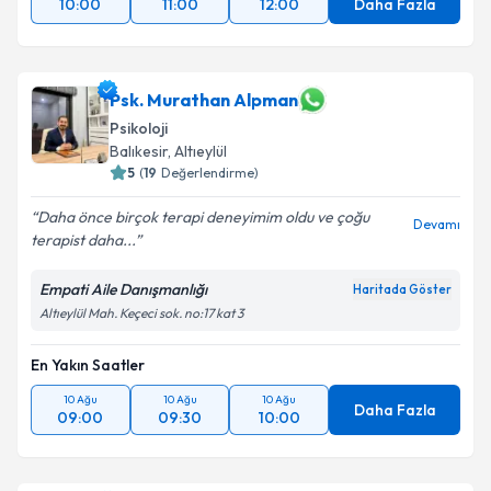
10:00
11:00
12:00
Daha Fazla
Psk. Murathan Alpman
Psikoloji
Balıkesir
, Altıeylül
5
(
19
Değerlendirme)
Daha önce birçok terapi deneyimim oldu ve çoğu
Devamı
terapist daha...
Empati Aile Danışmanlığı
Haritada Göster
Altıeylül Mah. Keçeci sok. no:17 kat 3
En Yakın Saatler
10 Ağu
10 Ağu
10 Ağu
Daha Fazla
09:00
09:30
10:00