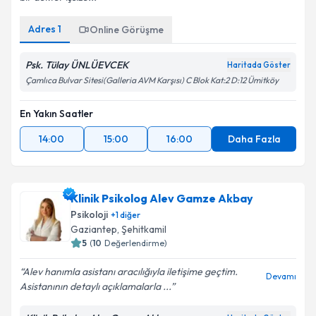
Adres
1
Online Görüşme
Psk. Tülay ÜNLÜEVCEK
Haritada Göster
Çamlıca Bulvar Sitesi(Galleria AVM Karşısı) C Blok Kat:2 D:12 Ümitköy
En Yakın Saatler
14:00
15:00
16:00
Daha Fazla
Klinik Psikolog Alev Gamze Akbay
Psikoloji
+
1
diğer
Gaziantep
, Şehitkamil
5
(
10
Değerlendirme)
Alev hanımla asistanı aracılığıyla iletişime geçtim.
Devamı
Asistanının detaylı açıklamalarla ...