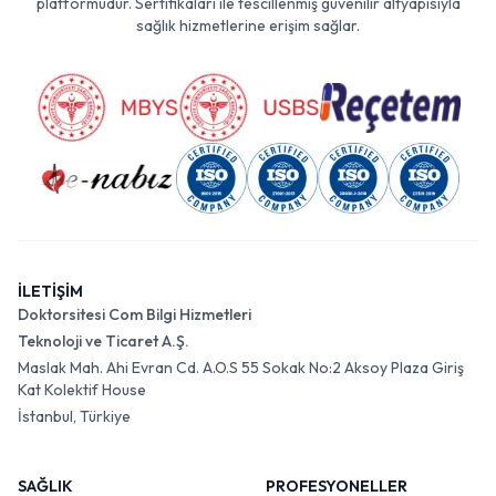
platformudur. Sertifikaları ile tescillenmiş güvenilir altyapısıyla
sağlık hizmetlerine erişim sağlar.
İLETİŞİM
Doktorsitesi Com Bilgi Hizmetleri
Teknoloji ve Ticaret A.Ş.
Maslak Mah. Ahi Evran Cd. A.O.S 55 Sokak No:2 Aksoy Plaza Giriş
Kat Kolektif House
İstanbul, Türkiye
SAĞLIK
PROFESYONELLER