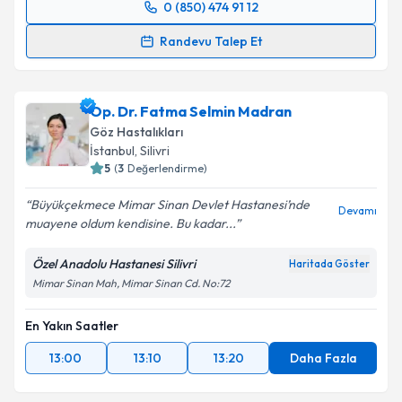
0 (850) 474 91 12
Randevu Takvimi Talebi
Randevu Talep Et
Prof. Dr. Ali Rıza Cenk Çelebi
için randevu takvimi
talebi oluşturun. Size bu uzmandan randevu almanız
Op. Dr. Fatma Selmin Madran
için bir takvim hazırlandığında e-posta ile
bilgilendireceğiz.
Göz Hastalıkları
İstanbul
, Silivri
E-posta Adresiniz
5
(
3
Değerlendirme)
Büyükçekmece Mimar Sinan Devlet Hastanesi’nde
Devamı
muayene oldum kendisine. Bu kadar...
Kişisel verilerimin işlenmesine ilişkin
Aydınlatma
Özel Anadolu Hastanesi Silivri
Haritada Göster
Metni
'ni okudum ve kişisel verilerimin belirtilen
Mimar Sinan Mah, Mimar Sinan Cd. No:72
kapsamda işlenmesini kabul ediyorum.
En Yakın Saatler
Takvim Talebini Gönder
13:00
13:10
13:20
Daha Fazla