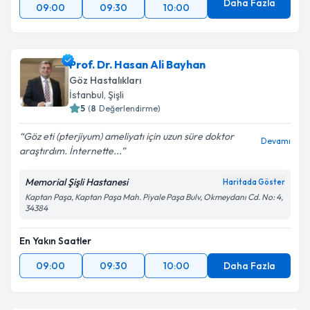
Daha Fazla
09:00
09:30
10:00
Prof. Dr. Hasan Ali Bayhan
Göz Hastalıkları
İstanbul
, Şişli
5
(
8
Değerlendirme)
Göz eti (pterjiyum) ameliyatı için uzun süre doktor
Devamı
araştırdım. İnternette...
Memorial Şişli Hastanesi
Haritada Göster
Kaptan Paşa, Kaptan Paşa Mah. Piyale Paşa Bulv, Okmeydanı Cd. No: 4,
34384
En Yakın Saatler
09:00
09:30
10:00
Daha Fazla