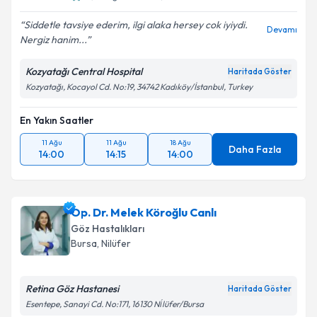
Siddetle tavsiye ederim, ilgi alaka hersey cok iyiydi.
Devamı
Nergiz hanim...
Kozyatağı Central Hospital
Haritada Göster
Kozyatağı, Kocayol Cd. No:19, 34742 Kadıköy/İstanbul, Turkey
En Yakın Saatler
11 Ağu
11 Ağu
18 Ağu
Daha Fazla
14:00
14:15
14:00
Op. Dr. Melek Köroğlu Canlı
Göz Hastalıkları
Bursa
, Nilüfer
Retina Göz Hastanesi
Haritada Göster
Esentepe, Sanayi Cd. No:171, 16130 Ni̇lüfer/Bursa