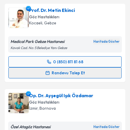
Prof. Dr. Metin Ekinci
Göz Hastalıkları
Kocaeli
, Gebze
Medical Park Gebze Hastanesi
Haritada Göster
Kavak Cad. No: 5 Belediye Yanı Gebze
0 (850) 811 81 68
Randevu Takvimi Talebi
Randevu Talep Et
Prof. Dr. Metin Ekinci
için randevu takvimi talebi
oluşturun. Size bu uzmandan randevu almanız için bir
Op. Dr. Ayşegül Işık Özdamar
takvim hazırlandığında e-posta ile bilgilendireceğiz.
Göz Hastalıkları
E-posta Adresiniz
İzmir
, Bornova
Özel Atagöz Hastanesi
Haritada Göster