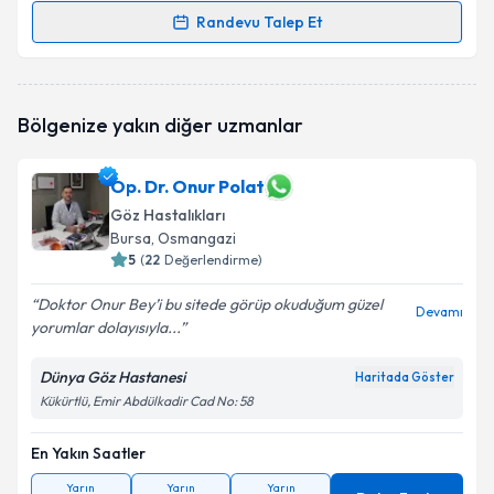
Randevu Talep Et
Randevu Takvimi Talebi
Op. Dr. Ayşe Tör
için randevu takvimi talebi oluşturun.
Bölgenize yakın diğer uzmanlar
Size bu uzmandan randevu almanız için bir takvim
hazırlandığında e-posta ile bilgilendireceğiz.
Op. Dr. Onur Polat
E-posta Adresiniz
Göz Hastalıkları
Bursa
, Osmangazi
5
(
22
Değerlendirme)
Kişisel verilerimin işlenmesine ilişkin
Aydınlatma
Doktor Onur Bey’i bu sitede görüp okuduğum güzel
Devamı
Metni
'ni okudum ve kişisel verilerimin belirtilen
yorumlar dolayısıyla...
kapsamda işlenmesini kabul ediyorum.
Dünya Göz Hastanesi
Haritada Göster
Kükürtlü, Emir Abdülkadir Cad No: 58
Takvim Talebini Gönder
En Yakın Saatler
Yarın
Yarın
Yarın