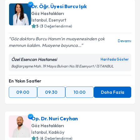
Dr. Öğr. Üyesi Burcu Işık
Göz Hastalıkları
İstanbul
, Esenyurt
5
(
3
Değerlendirme)
Göz doktoru Burcu Hanım’ın muayenesinden çok
Devamı
memnun kaldım. Muayene boyunca...
Özel Esencan Hastanesi
Haritada Göster
Bağlarçeşme Mah. 19 Mayıs Bulvarı No:18 Esenyurt / İSTANBUL
En Yakın Saatler
09:00
09:30
10:00
Daha Fazla
Op. Dr. Nuri Ceyhan
Göz Hastalıkları
İstanbul
, Kadıköy
5
(
6
Değerlendirme)