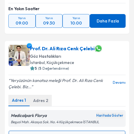
En Yakın Saatler
Yarın
Yarın
Yarın
Daha Fazla
09:00
09:30
10:00
Prof. Dr. Ali Rıza Cenk Çelebi
Göz Hastalıkları
İstanbul
, Küçükçekmece
5
(
5
Değerlendirme)
Yeryüzünün kanatsız meleği Prof. Dr. Ali Rıza Cenk
Devamı
Çelebi. Biz...
Adres
1
Adres
2
Medicalpark Florya
Haritada Göster
Beşyol Mah. Akasya Sok. No. 4 Küçükçekmece İSTANBUL