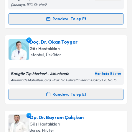
Metni
'ni okudum ve kişisel verilerimin belirtilen
Çankaya, 1371. Sk. No:9
kapsamda işlenmesini kabul ediyorum.
Randevu Talep Et
Randevu Takvimi Talebi
Takvim Talebini Gönder
Op. Dr. Serkan Biliş
için randevu takvimi talebi
Doç. Dr. Okan Toygar
oluşturun. Size bu uzmandan randevu almanız için bir
Göz Hastalıkları
takvim hazırlandığında e-posta ile bilgilendireceğiz.
İstanbul
,
Üsküdar
E-posta Adresiniz
Batıgöz Tıp Merkezi - Altunizade
Haritada Göster
Altunizade Mahallesi, Ord. Prof. Dr. Fahrettin Kerim Gökay Cd. No:15
Kişisel verilerimin işlenmesine ilişkin
Aydınlatma
Randevu Talep Et
Randevu Takvimi Talebi
Metni
'ni okudum ve kişisel verilerimin belirtilen
kapsamda işlenmesini kabul ediyorum.
Doç. Dr. Okan Toygar
için randevu takvimi talebi
Op. Dr. Bayram Çalışkan
oluşturun. Size bu uzmandan randevu almanız için bir
Takvim Talebini Gönder
Göz Hastalıkları
takvim hazırlandığında e-posta ile bilgilendireceğiz.
Bursa
,
Nilüfer