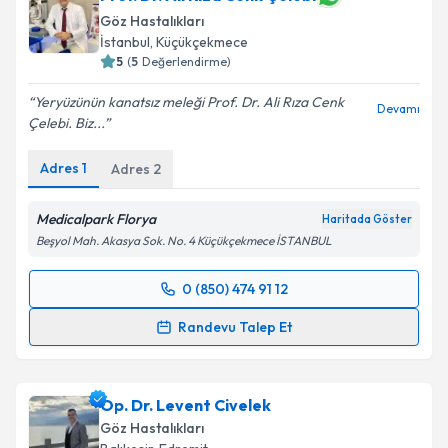
Göz Hastalıkları
E-posta Adresiniz
İstanbul
,
Küçükçekmece
5
(
5
Değerlendirme)
Yeryüzünün kanatsız meleği Prof. Dr. Ali Rıza Cenk
Devamı
Çelebi. Biz...
Kişisel verilerimin işlenmesine ilişkin
Aydınlatma
Metni
'ni okudum ve kişisel verilerimin belirtilen
Adres
1
Adres
2
kapsamda işlenmesini kabul ediyorum.
Medicalpark Florya
Haritada Göster
Takvim Talebini Gönder
Beşyol Mah. Akasya Sok. No. 4 Küçükçekmece İSTANBUL
0 (850) 474 91 12
Randevu Takvimi Talebi
Randevu Talep Et
Prof. Dr. Ali Rıza Cenk Çelebi
için randevu takvimi
talebi oluşturun. Size bu uzmandan randevu almanız
Op. Dr. Levent Civelek
için bir takvim hazırlandığında e-posta ile
bilgilendireceğiz.
Göz Hastalıkları