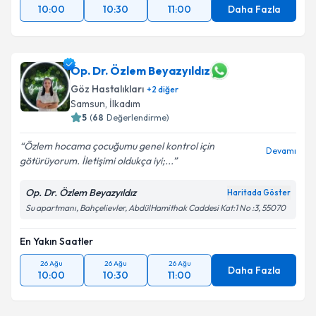
10:00
10:30
11:00
Daha Fazla
Op. Dr. Özlem Beyazyıldız
Göz Hastalıkları
+
2
diğer
Samsun
,
İlkadım
5
(
68
Değerlendirme)
Özlem hocama çocuğumu genel kontrol için
Devamı
götürüyorum. İletişimi oldukça iyi;...
Op. Dr. Özlem Beyazyıldız
Haritada Göster
Su apartmanı, Bahçelievler, AbdülHamithak Caddesi Kat:1 No :3, 55070
En Yakın Saatler
26 Ağu
26 Ağu
26 Ağu
Daha Fazla
10:00
10:30
11:00