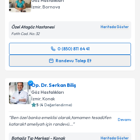
Göz Hastalıkları
E-posta Adresiniz
İzmir
,
Bornova
Özel Atagöz Hastanesi
Haritada Göster
Fatih Cad. No: 32
Kişisel verilerimin işlenmesine ilişkin
Aydınlatma
Metni
'ni okudum ve kişisel verilerimin belirtilen
0 (850) 811 64 41
kapsamda işlenmesini kabul ediyorum.
Randevu Takvimi Talebi
Randevu Talep Et
Takvim Talebini Gönder
Op. Dr. Ayşegül Işık Özdamar
için randevu takvimi
talebi oluşturun. Size bu uzmandan randevu almanız
Op. Dr. Serkan Biliş
için bir takvim hazırlandığında e-posta ile
bilgilendireceğiz.
Göz Hastalıkları
İzmir
,
Konak
E-posta Adresiniz
5
(
4
Değerlendirme)
Ben özel banka emeklisi olarak,tamamen tesadüfen
Devamı
katarakt ameliyatı için randevü...
Kişisel verilerimin işlenmesine ilişkin
Aydınlatma
Batıgöz Tıp Merkezi - Konak
Haritada Göster