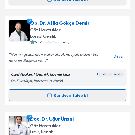
Randevu Takvimi Talebi
Metni
'ni okudum ve kişisel verilerimin belirtilen
kapsamda işlenmesini kabul ediyorum.
Op. Dr. Hüseyin Çelik
için randevu takvimi talebi
Op. Dr. Atila Gökçe Demir
oluşturun. Size bu uzmandan randevu almanız için bir
Takvim Talebini Gönder
Göz Hastalıkları
takvim hazırlandığında e-posta ile bilgilendireceğiz.
Bursa
,
Gemlik
5
(
2
Değerlendirme)
E-posta Adresiniz
Her iki gözümden Katarakt Ameliyatı oldum Son
Devamı
derece Başarılı ve...
Özel Atakent Gemlik tıp merkezi
Haritada Göster
Kişisel verilerimin işlenmesine ilişkin
Aydınlatma
Dr. Ziya Kaya, Hürriyet Cd. No:45
Metni
'ni okudum ve kişisel verilerimin belirtilen
kapsamda işlenmesini kabul ediyorum.
Randevu Talep Et
Randevu Takvimi Talebi
Takvim Talebini Gönder
Op. Dr. Atila Gökçe Demir
için randevu takvimi
Doç. Dr. Uğur Ünsal
talebi oluşturun. Size bu uzmandan randevu almanız
Göz Hastalıkları
için bir takvim hazırlandığında e-posta ile
İzmir
,
Konak