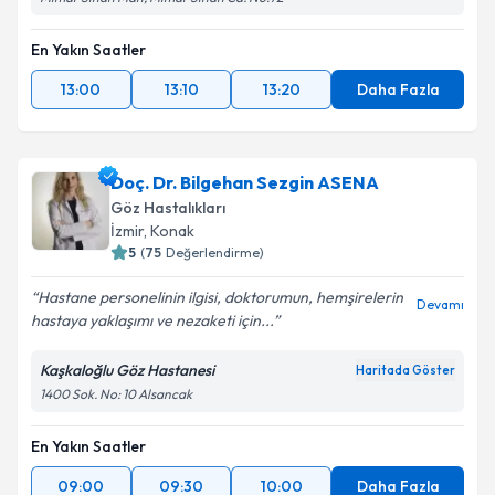
En Yakın Saatler
13:00
13:10
13:20
Daha Fazla
Doç. Dr. Bilgehan Sezgin ASENA
Göz Hastalıkları
İzmir
,
Konak
5
(
75
Değerlendirme)
Hastane personelinin ilgisi, doktorumun, hemşirelerin
Devamı
hastaya yaklaşımı ve nezaketi için...
Kaşkaloğlu Göz Hastanesi
Haritada Göster
1400 Sok. No: 10 Alsancak
En Yakın Saatler
09:00
09:30
10:00
Daha Fazla