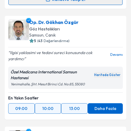
Op. Dr. Emine Şeker Ün
için randevu takvimi talebi
oluşturun. Size bu uzmandan randevu almanız için bir
Op. Dr. Gökhan Özgür
takvim hazırlandığında e-posta ile bilgilendireceğiz.
Göz Hastalıkları
E-posta Adresiniz
Samsun
,
Canik
5
(
43
Değerlendirme)
Ilgisi yaklasimi ve tedavi sureci konusunda cok
Devamı
yardımcı
Kişisel verilerimin işlenmesine ilişkin
Aydınlatma
Metni
'ni okudum ve kişisel verilerimin belirtilen
Özel Medicana International Samsun
kapsamda işlenmesini kabul ediyorum.
Haritada Göster
Hastanesi
Yenimahalle, Şht. Mesut Birinci Cd. No:85, 55080
Takvim Talebini Gönder
En Yakın Saatler
09:00
10:00
13:00
Daha Fazla