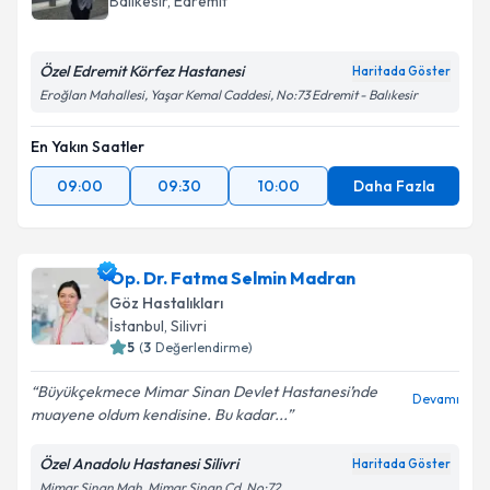
Balıkesir
,
Edremit
E-posta Adresiniz
Özel Edremit Körfez Hastanesi
Haritada Göster
Eroğlan Mahallesi, Yaşar Kemal Caddesi, No:73 Edremit - Balıkesir
Kişisel verilerimin işlenmesine ilişkin
Aydınlatma
En Yakın Saatler
Metni
'ni okudum ve kişisel verilerimin belirtilen
kapsamda işlenmesini kabul ediyorum.
09:00
09:30
10:00
Daha Fazla
Takvim Talebini Gönder
Op. Dr. Fatma Selmin Madran
Göz Hastalıkları
İstanbul
,
Silivri
5
(
3
Değerlendirme)
Büyükçekmece Mimar Sinan Devlet Hastanesi’nde
Devamı
muayene oldum kendisine. Bu kadar...
Özel Anadolu Hastanesi Silivri
Haritada Göster
Mimar Sinan Mah, Mimar Sinan Cd. No:72