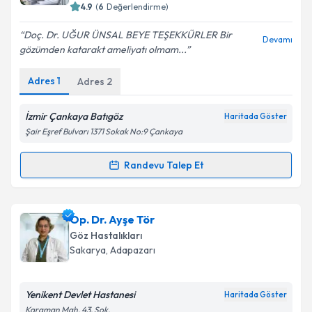
bilgilendireceğiz.
4.9
(
6
Değerlendirme)
E-posta Adresiniz
Doç. Dr. UĞUR ÜNSAL BEYE TEŞEKKÜRLER Bir
Devamı
gözümden katarakt ameliyatı olmam...
Adres
1
Adres
2
Kişisel verilerimin işlenmesine ilişkin
Aydınlatma
Metni
'ni okudum ve kişisel verilerimin belirtilen
İzmir Çankaya Batıgöz
Haritada Göster
kapsamda işlenmesini kabul ediyorum.
Şair Eşref Bulvarı 1371 Sokak No:9 Çankaya
Randevu Talep Et
Takvim Talebini Gönder
Randevu Takvimi Talebi
Doç. Dr. Uğur Ünsal
için randevu takvimi talebi
Op. Dr. Ayşe Tör
oluşturun. Size bu uzmandan randevu almanız için bir
Göz Hastalıkları
takvim hazırlandığında e-posta ile bilgilendireceğiz.
Sakarya
,
Adapazarı
E-posta Adresiniz
Yenikent Devlet Hastanesi
Haritada Göster
Karaman Mah. 43. Sok.