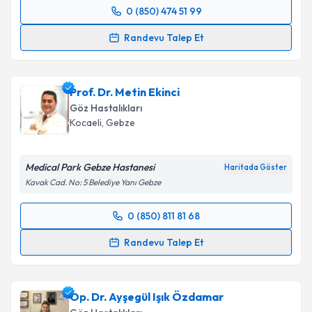
0 (850) 474 51 99
Metni
'ni okudum ve kişisel verilerimin belirtilen
Randevu Takvimi Talebi
kapsamda işlenmesini kabul ediyorum.
Randevu Talep Et
Op. Dr. Murat Tetik
için randevu takvimi talebi
Takvim Talebini Gönder
oluşturun. Size bu uzmandan randevu almanız için bir
Prof. Dr. Metin Ekinci
takvim hazırlandığında e-posta ile bilgilendireceğiz.
Göz Hastalıkları
E-posta Adresiniz
Kocaeli
,
Gebze
Medical Park Gebze Hastanesi
Haritada Göster
Kavak Cad. No: 5 Belediye Yanı Gebze
Kişisel verilerimin işlenmesine ilişkin
Aydınlatma
Metni
'ni okudum ve kişisel verilerimin belirtilen
0 (850) 811 81 68
kapsamda işlenmesini kabul ediyorum.
Randevu Takvimi Talebi
Randevu Talep Et
Takvim Talebini Gönder
Prof. Dr. Metin Ekinci
için randevu takvimi talebi
oluşturun. Size bu uzmandan randevu almanız için bir
Op. Dr. Ayşegül Işık Özdamar
takvim hazırlandığında e-posta ile bilgilendireceğiz.