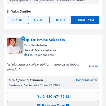
Bağlarçeşme Mah. 19 Mayıs Bulvarı No:18 Esenyurt / İSTANBUL
En Yakın Saatler
09:00
09:30
10:00
Daha Fazla
Op. Dr. Emine Şeker Ün
Göz Hastalıkları
Denizli
,
Merkezefendi
5
(
4
Değerlendirme)
İşi alanında çok iyi bir doktor muane olsun tedavi
Devamı
süreci...
Özel Egekent Hastanesi
Haritada Göster
Sırakapılar, Merkez, 495. Sk. No:27, 20125
0 (850) 474 79 82
Randevu Takvimi Talebi
Randevu Talep Et