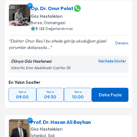
Op. Dr. Onur Polat
Göz Hastalıkları
Bursa
,
Osmangazi
5
(
22
Değerlendirme)
Doktor Onur Bey’i bu sitede görüp okuduğum güzel
Devamı
yorumlar dolayısıyla...
Dünya Göz Hastanesi
Haritada Göster
Kükürtlü, Emir Abdülkadir Cad No: 58
En Yakın Saatler
Yarın
Yarın
Yarın
Daha Fazla
09:00
09:30
10:00
Prof. Dr. Hasan Ali Bayhan
Göz Hastalıkları
İstanbul
,
Şişli