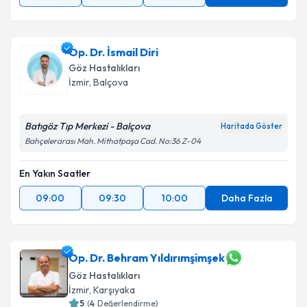
Op. Dr. İsmail Diri
Göz Hastalıkları
İzmir
,
Balçova
Batıgöz Tıp Merkezi - Balçova
Haritada Göster
Bahçelerarası Mah. Mithatpaşa Cad. No:36 Z-04
En Yakın Saatler
09:00
09:30
10:00
Daha Fazla
Op. Dr. Behram Yıldırımşimşek
Göz Hastalıkları
İzmir
,
Karşıyaka
5
(
4
Değerlendirme)