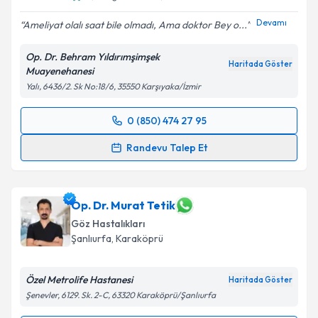
Devamı
Ameliyat olalı saat bile olmadı, Ama doktor Bey o...
Op. Dr. Behram Yıldırımşimşek
Haritada Göster
Muayenehanesi
Yalı, 6436/2. Sk No:18/6, 35550 Karşıyaka/İzmir
0 (850) 474 27 95
Randevu Takvimi Talebi
Randevu Talep Et
Op. Dr. Behram Yıldırımşimşek
için randevu takvimi
talebi oluşturun. Size bu uzmandan randevu almanız
için bir takvim hazırlandığında e-posta ile
Op. Dr. Murat Tetik
bilgilendireceğiz.
Göz Hastalıkları
Şanlıurfa
,
Karaköprü
E-posta Adresiniz
Özel Metrolife Hastanesi
Haritada Göster
Şenevler, 6129. Sk. 2-C, 63320 Karaköprü/Şanlıurfa
Kişisel verilerimin işlenmesine ilişkin
Aydınlatma