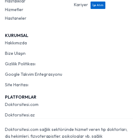
Hastalıklar
Kariyer
İşe Alım
Hizmetler
Hastaneler
KURUMSAL
Hakkımızda
Bize Ulaşın
Gizlilik Politikası
Google Takvim Entegrasyonu
Site Haritası
PLATFORMLAR
Doktorsitesi.com
Doktorsitesi.az
Doktorsitesi.com sağlık sektöründe hizmet veren tıp doktorları,
diş hekimleri, fizyoterapistler, psikologlar vb. sağlık