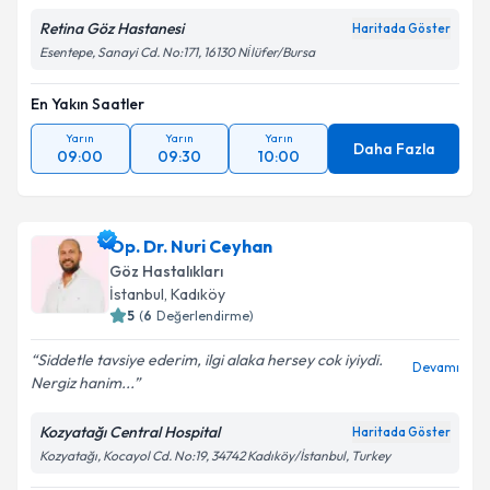
Retina Göz Hastanesi
Haritada Göster
Esentepe, Sanayi Cd. No:171, 16130 Ni̇lüfer/Bursa
En Yakın Saatler
Yarın
Yarın
Yarın
Daha Fazla
09:00
09:30
10:00
Op. Dr. Nuri Ceyhan
Göz Hastalıkları
İstanbul
,
Kadıköy
5
(
6
Değerlendirme)
Siddetle tavsiye ederim, ilgi alaka hersey cok iyiydi.
Devamı
Nergiz hanim...
Kozyatağı Central Hospital
Haritada Göster
Kozyatağı, Kocayol Cd. No:19, 34742 Kadıköy/İstanbul, Turkey