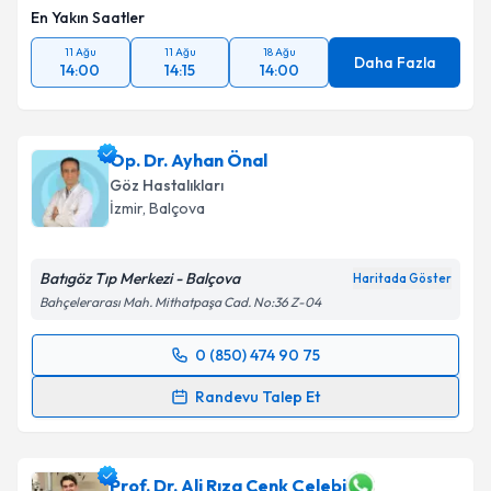
En Yakın Saatler
11 Ağu
11 Ağu
18 Ağu
Daha Fazla
14:00
14:15
14:00
Op. Dr. Ayhan Önal
Göz Hastalıkları
İzmir
,
Balçova
Batıgöz Tıp Merkezi - Balçova
Haritada Göster
Bahçelerarası Mah. Mithatpaşa Cad. No:36 Z-04
0 (850) 474 90 75
Randevu Takvimi Talebi
Randevu Talep Et
Op. Dr. Ayhan Önal
için randevu takvimi talebi
oluşturun. Size bu uzmandan randevu almanız için bir
takvim hazırlandığında e-posta ile bilgilendireceğiz.
Prof. Dr. Ali Rıza Cenk Çelebi