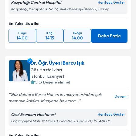
Kozyatağı Central Hospital
Haritada Göster
Kozyatağı, Kocayol Cd. No:19, 34742 Kadıköy/İstanbul, Turkey
En Yakın Saatler
11 Ağu
11 Ağu
18 Ağu
Daha Fazla
14:00
14:15
14:00
Dr. Öğr. Üyesi Burcu Işık
Göz Hastalıkları
İstanbul
, Esenyurt
5
(
3
Değerlendirme)
Göz doktoru Burcu Hanım’ın muayenesinden çok
Devamı
memnun kaldım. Muayene boyunca...
Özel Esencan Hastanesi
Haritada Göster
Bağlarçeşme Mah. 19 Mayıs Bulvarı No:18 Esenyurt / İSTANBUL
En Yakın Saatler