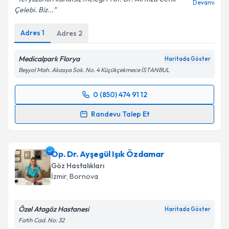
Devamı
Çelebi. Biz...
Adres
1
Adres
2
Medicalpark Florya
Haritada Göster
Beşyol Mah. Akasya Sok. No. 4 Küçükçekmece İSTANBUL
0 (850) 474 91 12
Randevu Takvimi Talebi
Randevu Talep Et
Prof. Dr. Ali Rıza Cenk Çelebi
için randevu takvimi
talebi oluşturun. Size bu uzmandan randevu almanız
Op. Dr. Ayşegül Işık Özdamar
için bir takvim hazırlandığında e-posta ile
bilgilendireceğiz.
Göz Hastalıkları
İzmir
, Bornova
E-posta Adresiniz
Özel Atagöz Hastanesi
Haritada Göster
Fatih Cad. No: 32