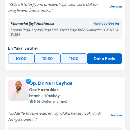
Göz eti (pterjiyum) ameliyatı için uzun süre doktor
Devamı
araştırdım. İnternette...
Memorial Şişli Hastanesi
Haritada Göster
Kaptan Paşa, Kaptan Paşa Mah. Piyale Paşa Bulv, Okmeydanı Cd. No: 4,
34384
En Yakın Saatler
10:00
10:30
11:00
Daha Fazla
Op. Dr. Nuri Ceyhan
Göz Hastalıkları
İstanbul
, Kadıköy
5
(
6
Değerlendirme)
Siddetle tavsiye ederim, ilgi alaka hersey cok iyiydi.
Devamı
Nergiz hanim...