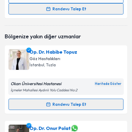
Randevu Takvimi Talebi
Randevu Talep Et
Prof. Dr. Metin Ekinci
için randevu takvimi talebi
oluşturun. Size bu uzmandan randevu almanız için bir
takvim hazırlandığında e-posta ile bilgilendireceğiz.
Bölgenize yakın diğer uzmanlar
E-posta Adresiniz
Op. Dr. Habibe Topuz
Göz Hastalıkları
İstanbul
, Tuzla
Kişisel verilerimin işlenmesine ilişkin
Aydınlatma
Metni
'ni okudum ve kişisel verilerimin belirtilen
Okan Üniversitesi Hastanesi
Haritada Göster
kapsamda işlenmesini kabul ediyorum.
İçmeler Mahallesi Aydınlı Yolu Caddesi No:2
Takvim Talebini Gönder
Randevu Talep Et
Randevu Takvimi Talebi
Op. Dr. Habibe Topuz
için randevu takvimi talebi
Op. Dr. Onur Polat