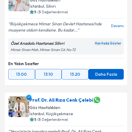
Göz Hastalıkları
İstanbul
, Silivri
5
(
3
Değerlendirme)
Büyükçekmece Mimar Sinan Devlet Hastanesi’nde
Devamı
muayene oldum kendisine. Bu kadar...
Özel Anadolu Hastanesi Silivri
Haritada Göster
Mimar Sinan Mah, Mimar Sinan Cd. No:72
En Yakın Saatler
13:00
13:10
13:20
Daha Fazla
Prof. Dr. Ali Rıza Cenk Çelebi
Göz Hastalıkları
İstanbul
, Küçükçekmece
5
(
5
Değerlendirme)
Yeryüzünün kanatsız meleği Prof. Dr. Ali Rıza Cenk