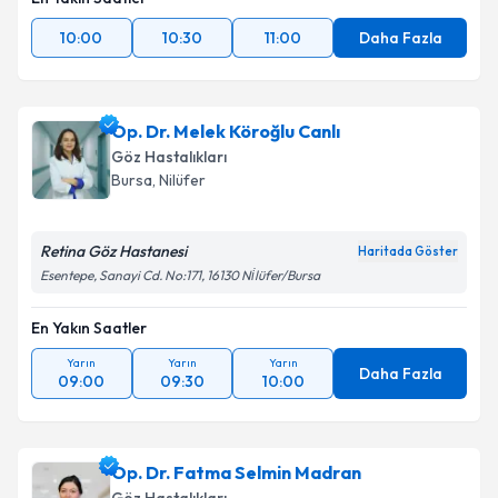
10:00
10:30
11:00
Daha Fazla
Op. Dr. Melek Köroğlu Canlı
Göz Hastalıkları
Bursa
, Nilüfer
Retina Göz Hastanesi
Haritada Göster
Esentepe, Sanayi Cd. No:171, 16130 Ni̇lüfer/Bursa
En Yakın Saatler
Yarın
Yarın
Yarın
Daha Fazla
09:00
09:30
10:00
Op. Dr. Fatma Selmin Madran