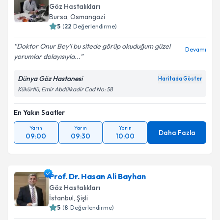
oluşturun. Size bu uzmandan randevu almanız için bir
Göz Hastalıkları
takvim hazırlandığında e-posta ile bilgilendireceğiz.
Bursa
, Osmangazi
5
(
22
Değerlendirme)
E-posta Adresiniz
Doktor Onur Bey’i bu sitede görüp okuduğum güzel
Devamı
yorumlar dolayısıyla...
Dünya Göz Hastanesi
Kişisel verilerimin işlenmesine ilişkin
Aydınlatma
Haritada Göster
Metni
'ni okudum ve kişisel verilerimin belirtilen
Kükürtlü, Emir Abdülkadir Cad No: 58
kapsamda işlenmesini kabul ediyorum.
En Yakın Saatler
Takvim Talebini Gönder
Yarın
Yarın
Yarın
Daha Fazla
09:00
09:30
10:00
Prof. Dr. Hasan Ali Bayhan
Göz Hastalıkları
İstanbul
, Şişli
5
(
8
Değerlendirme)