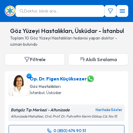
Doktor, klinik ara...
Göz Yüzeyi Hastalıkları, Üsküdar - İstanbul
Toplam
10
Göz Yüzeyi Hastalıkları
tedavisi yapan doktor -
uzman bulundu
Filtrele
Akıllı Sıralama
Op. Dr. Figen Küçüksezer
Göz Hastalıkları
İstanbul
, Üsküdar
Batıgöz Tıp Merkezi - Altunizade
Haritada Göster
Altunizade Mahallesi, Ord. Prof. Dr. Fahrettin Kerim Gökay Cd. No:15
0 (850) 474 90 51