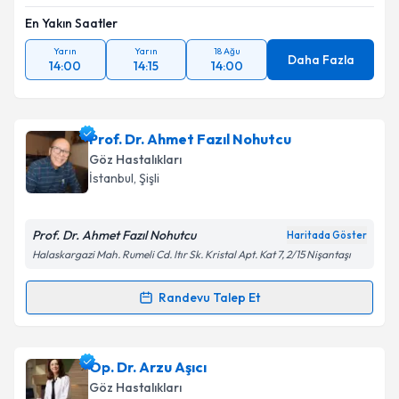
En Yakın Saatler
Yarın
Yarın
18 Ağu
Daha Fazla
14:00
14:15
14:00
Prof. Dr. Ahmet Fazıl Nohutcu
Göz Hastalıkları
İstanbul
, Şişli
Prof. Dr. Ahmet Fazıl Nohutcu
Haritada Göster
Halaskargazi Mah. Rumeli Cd. Itır Sk. Kristal Apt. Kat 7, 2/15 Nişantaşı
Randevu Talep Et
Randevu Takvimi Talebi
Prof. Dr. Ahmet Fazıl Nohutcu
için randevu takvimi
Op. Dr. Arzu Aşıcı
talebi oluşturun. Size bu uzmandan randevu almanız
Göz Hastalıkları