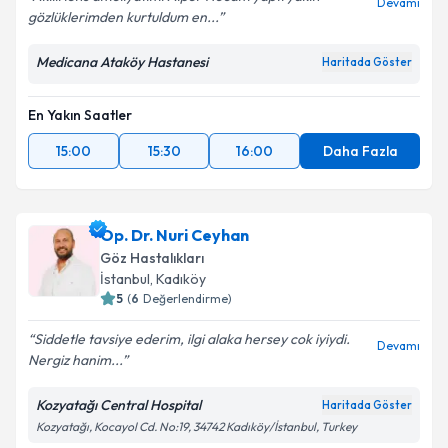
Kişisel verilerimin işlenmesine ilişkin
Aydınlatma
Devamı
gözlüklerimden kurtuldum en...
Metni
'ni okudum ve kişisel verilerimin belirtilen
kapsamda işlenmesini kabul ediyorum.
Medicana Ataköy Hastanesi
Haritada Göster
Takvim Talebini Gönder
En Yakın Saatler
15:00
15:30
16:00
Daha Fazla
Op. Dr. Nuri Ceyhan
Göz Hastalıkları
İstanbul
, Kadıköy
5
(
6
Değerlendirme)
Siddetle tavsiye ederim, ilgi alaka hersey cok iyiydi.
Devamı
Nergiz hanim...
Kozyatağı Central Hospital
Haritada Göster
Kozyatağı, Kocayol Cd. No:19, 34742 Kadıköy/İstanbul, Turkey