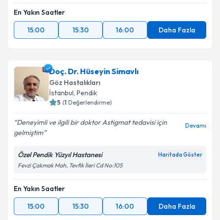
En Yakın Saatler
15:00
15:30
16:00
Daha Fazla
Doç. Dr. Hüseyin Simavlı
Göz Hastalıkları
İstanbul
, Pendik
5
(
1
Değerlendirme)
Deneyimli ve ilgili bir doktor Astigmat tedavisi için
Devamı
gelmiştim
Özel Pendik Yüzyıl Hastanesi
Haritada Göster
Fevzi Çakmak Mah, Tevfik İleri Cd No:105
En Yakın Saatler
15:00
15:30
16:00
Daha Fazla