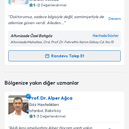
E-posta Adresiniz
5
(
2
Değerlendirme)
Doktorumuz, sadece bilgisiyle değil, samimiyetiyle de
Devamı
ailemize güven verdi. Aileden...
Kişisel verilerimin işlenmesine ilişkin
Aydınlatma
Altunizade Özel Batıgöz
Haritada Göster
Metni
'ni okudum ve kişisel verilerimin belirtilen
Altunizade Mahallesi, Ord. Prof. Dr. Fahrettin Kerim Gökay Cd. No:15
kapsamda işlenmesini kabul ediyorum.
Randevu Talep Et
Randevu Takvimi Talebi
Takvim Talebini Gönder
Op. Dr. Methiye Önder
için randevu takvimi talebi
Bölgenize yakın diğer uzmanlar
oluşturun. Size bu uzmandan randevu almanız için bir
takvim hazırlandığında e-posta ile bilgilendireceğiz.
Prof. Dr. Alper Ağca
E-posta Adresiniz
Göz Hastalıkları
İstanbul
, Bakırköy
5
(
1
Değerlendirme)
Akıllı lens ameliyatımı Alper Hocam yaptı yakın