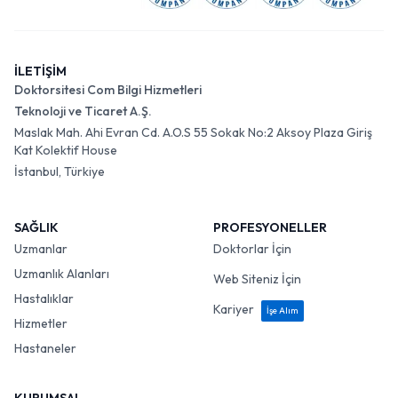
İLETİŞİM
Doktorsitesi Com Bilgi Hizmetleri
Teknoloji ve Ticaret A.Ş.
Maslak Mah. Ahi Evran Cd. A.O.S 55 Sokak No:2 Aksoy Plaza Giriş
Kat Kolektif House
İstanbul, Türkiye
SAĞLIK
PROFESYONELLER
Uzmanlar
Doktorlar İçin
Uzmanlık Alanları
Web Siteniz İçin
Hastalıklar
Kariyer
İşe Alım
Hizmetler
Hastaneler