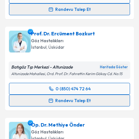
Randevu Takvimi Talebi
Randevu Talep Et
Op. Dr. Figen Küçüksezer
için randevu takvimi talebi
oluşturun. Size bu uzmandan randevu almanız için bir
Prof. Dr. Ercüment Bozkurt
takvim hazırlandığında e-posta ile bilgilendireceğiz.
Göz Hastalıkları
E-posta Adresiniz
İstanbul
, Üsküdar
Batıgöz Tıp Merkezi - Altunizade
Haritada Göster
Altunizade Mahallesi, Ord. Prof. Dr. Fahrettin Kerim Gökay Cd. No:15
Kişisel verilerimin işlenmesine ilişkin
Aydınlatma
Metni
'ni okudum ve kişisel verilerimin belirtilen
0 (850) 474 72 64
kapsamda işlenmesini kabul ediyorum.
Randevu Takvimi Talebi
Randevu Talep Et
Takvim Talebini Gönder
Prof. Dr. Ercüment Bozkurt
için randevu takvimi
talebi oluşturun. Size bu uzmandan randevu almanız
Op. Dr. Methiye Önder
için bir takvim hazırlandığında e-posta ile
bilgilendireceğiz.
Göz Hastalıkları
İstanbul
, Üsküdar