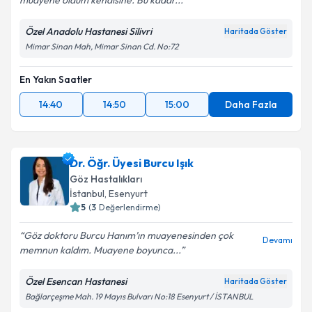
muayene oldum kendisine. Bu kadar...
Özel Anadolu Hastanesi Silivri
Haritada Göster
Mimar Sinan Mah, Mimar Sinan Cd. No:72
En Yakın Saatler
14:40
14:50
15:00
Daha Fazla
Dr. Öğr. Üyesi Burcu Işık
Göz Hastalıkları
İstanbul
, Esenyurt
5
(
3
Değerlendirme)
Göz doktoru Burcu Hanım’ın muayenesinden çok
Devamı
memnun kaldım. Muayene boyunca...
Özel Esencan Hastanesi
Haritada Göster
Bağlarçeşme Mah. 19 Mayıs Bulvarı No:18 Esenyurt / İSTANBUL