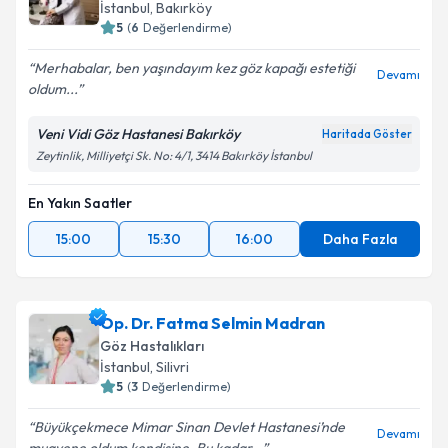
için bir takvim hazırlandığında e-posta ile
İstanbul
, Bakırköy
bilgilendireceğiz.
5
(
6
Değerlendirme)
E-posta Adresiniz
Merhabalar, ben yaşındayım kez göz kapağı estetiği
Devamı
oldum...
Veni Vidi Göz Hastanesi Bakırköy
Haritada Göster
Zeytinlik, Milliyetçi Sk. No: 4/1, 3414 Bakırköy İstanbul
Kişisel verilerimin işlenmesine ilişkin
Aydınlatma
Metni
'ni okudum ve kişisel verilerimin belirtilen
kapsamda işlenmesini kabul ediyorum.
En Yakın Saatler
15:00
15:30
16:00
Daha Fazla
Takvim Talebini Gönder
Op. Dr. Fatma Selmin Madran
Göz Hastalıkları
İstanbul
, Silivri
5
(
3
Değerlendirme)
Büyükçekmece Mimar Sinan Devlet Hastanesi’nde
Devamı