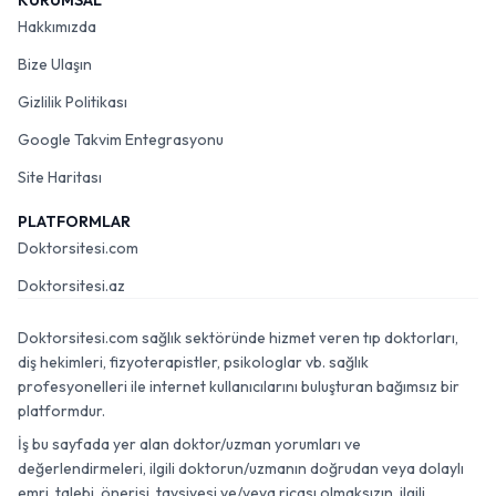
KURUMSAL
Hakkımızda
Bize Ulaşın
Gizlilik Politikası
Google Takvim Entegrasyonu
Site Haritası
PLATFORMLAR
Doktorsitesi.com
Doktorsitesi.az
Doktorsitesi.com sağlık sektöründe hizmet veren tıp doktorları,
diş hekimleri, fizyoterapistler, psikologlar vb. sağlık
profesyonelleri ile internet kullanıcılarını buluşturan bağımsız bir
platformdur.
İş bu sayfada yer alan doktor/uzman yorumları ve
değerlendirmeleri, ilgili doktorun/uzmanın doğrudan veya dolaylı
emri, talebi, önerisi, tavsiyesi ve/veya ricası olmaksızın, ilgili