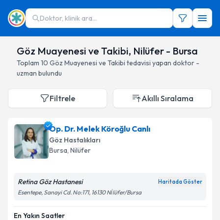
Doktor, klinik ara...
Göz Muayenesi ve Takibi, Nilüfer - Bursa
Toplam
10
Göz Muayenesi ve Takibi
tedavisi yapan doktor -
uzman bulundu
Filtrele
Akıllı Sıralama
Op. Dr. Melek Köroğlu Canlı
Göz Hastalıkları
Bursa
, Nilüfer
Retina Göz Hastanesi
Haritada Göster
Esentepe, Sanayi Cd. No:171, 16130 Ni̇lüfer/Bursa
En Yakın Saatler