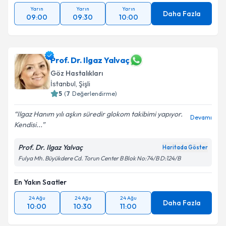
Yarın
Yarın
Yarın
Daha Fazla
09:00
09:30
10:00
Prof. Dr. Ilgaz Yalvaç
Göz Hastalıkları
İstanbul
, Şişli
5
(
7
Değerlendirme)
Ilgaz Hanım yılı aşkın süredir glokom takibimi yapıyor.
Devamı
Kendisi...
Prof. Dr. Ilgaz Yalvaç
Haritada Göster
Fulya Mh. Büyükdere Cd. Torun Center B Blok No:74/B D:124/B
En Yakın Saatler
24 Ağu
24 Ağu
24 Ağu
Daha Fazla
10:00
10:30
11:00