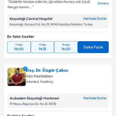
Siddetle tavsiye ederim, ilgi alaka hersey cok iyiydi.
Devamı
Nergiz hanim...
Kozyatağı Central Hospital
Haritada Göster
Kozyatağı, Kocayol Cd. No:19, 34742 Kadıköy/İstanbul, Turkey
En Yakın Saatler
11 Ağu
11 Ağu
18 Ağu
Daha Fazla
14:00
14:15
14:00
Doç. Dr. Özgür Çakıcı
Göz Hastalıkları
İstanbul
, Kadıköy
Acıbadem Kozyatağı Hastanesi
Haritada Göster
19 Mayıs, Begonya Sk. No:12, 34736