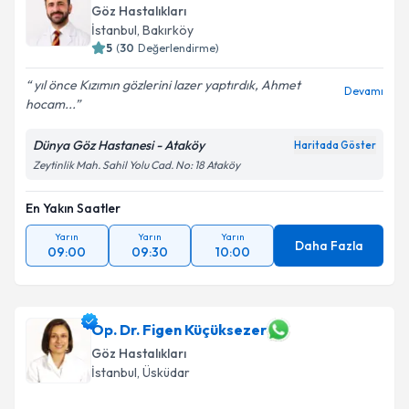
Göz Hastalıkları
İstanbul
, Bakırköy
5
(
30
Değerlendirme)
yıl önce Kızımın gözlerini lazer yaptırdık, Ahmet
Devamı
hocam...
Dünya Göz Hastanesi - Ataköy
Haritada Göster
Zeytinlik Mah. Sahil Yolu Cad. No: 18 Ataköy
En Yakın Saatler
Yarın
Yarın
Yarın
Daha Fazla
09:00
09:30
10:00
Op. Dr. Figen Küçüksezer
Göz Hastalıkları
İstanbul
, Üsküdar