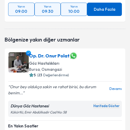
Yarın
Yarın
Yarın
Daha Fazla
09:00
09:30
10:00
Bölgenize yakın diğer uzmanlar
Op. Dr. Onur Polat
Göz Hastalıkları
Bursa
, Osmangazi
5
(
23
Değerlendirme)
Onur bey oldukça sakin ve rahat birisi, bu durum
Devamı
benim...
Dünya Göz Hastanesi
Haritada Göster
Kükürtlü, Emir Abdülkadir Cad No: 58
En Yakın Saatler