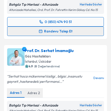
Batıgöz Tıp Merkezi - Altunizade
Haritada Göster
Altunizade Mahallesi, Ord. Prof. Dr. Fahrettin Kerim Gökay Cd. No:15
0 (850) 474 90 51
Randevu Takvimi Talebi
Randevu Talep Et
Op. Dr. Figen Küçüksezer
için randevu takvimi talebi
oluşturun. Size bu uzmandan randevu almanız için bir
Prof. Dr. Serhat İmamoğlu
takvim hazırlandığında e-posta ile bilgilendireceğiz.
Göz Hastalıkları
E-posta Adresiniz
İstanbul
, Üsküdar
4.9
(
8
Değerlendirme)
Serhat hoca mükemmel kisiligi , bilgisi ,insanustu
Devamı
gayreti ,hastanedeki performansi...
Kişisel verilerimin işlenmesine ilişkin
Aydınlatma
Metni
'ni okudum ve kişisel verilerimin belirtilen
Adres
1
Adres
2
kapsamda işlenmesini kabul ediyorum.
Batıgöz Tıp Merkezi - Altunizade
Haritada Göster
Takvim Talebini Gönder
Altunizade Mahallesi, Ord. Prof. Dr. Fahrettin Kerim Gökay Cd. No:15