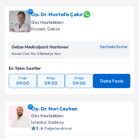
Op. Dr. Mustafa Çakır
Göz Hastalıkları
Kocaeli
, Gebze
Gebze Medicalpark Hastanesi
Haritada Göster
Kavak Cad. No: 5 Belediye Yanı
En Yakın Saatler
11 Ağu
18 Ağu
25 Ağu
Daha Fazla
09:00
09:00
09:00
Op. Dr. Nuri Ceyhan
Göz Hastalıkları
İstanbul
, Kadıköy
5
(
6
Değerlendirme)