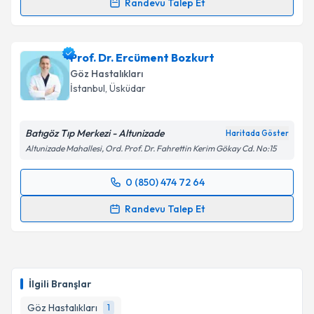
Randevu Talep Et
Op. Dr. Figen Küçüksezer
için randevu takvimi talebi
oluşturun. Size bu uzmandan randevu almanız için bir
Prof. Dr. Ercüment Bozkurt
takvim hazırlandığında e-posta ile bilgilendireceğiz.
Göz Hastalıkları
E-posta Adresiniz
İstanbul
, Üsküdar
Batıgöz Tıp Merkezi - Altunizade
Haritada Göster
Altunizade Mahallesi, Ord. Prof. Dr. Fahrettin Kerim Gökay Cd. No:15
Kişisel verilerimin işlenmesine ilişkin
Aydınlatma
Metni
'ni okudum ve kişisel verilerimin belirtilen
0 (850) 474 72 64
kapsamda işlenmesini kabul ediyorum.
Randevu Takvimi Talebi
Randevu Talep Et
Takvim Talebini Gönder
Prof. Dr. Ercüment Bozkurt
için randevu takvimi
talebi oluşturun. Size bu uzmandan randevu almanız
için bir takvim hazırlandığında e-posta ile
bilgilendireceğiz.
İlgili Branşlar
E-posta Adresiniz
Göz Hastalıkları
1