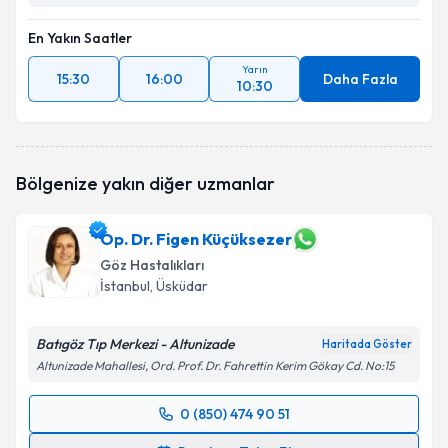
En Yakın Saatler
Yarın
15:30
16:00
Daha Fazla
10:30
Bölgenize yakın diğer uzmanlar
Op. Dr. Figen Küçüksezer
Göz Hastalıkları
İstanbul
, Üsküdar
Batıgöz Tıp Merkezi - Altunizade
Haritada Göster
Altunizade Mahallesi, Ord. Prof. Dr. Fahrettin Kerim Gökay Cd. No:15
0 (850) 474 90 51
Randevu Takvimi Talebi