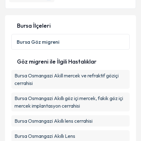
Bursa İlçeleri
Kişisel verilerimin işlenmesine ilişkin
Aydınlatma
Metni
'ni okudum ve kişisel verilerimin belirtilen
kapsamda işlenmesini kabul ediyorum.
Bursa
Göz migreni
Takvim Talebini Gönder
Göz migreni ile İlgili Hastalıklar
Bursa Osmangazi Akill mercek ve refraktif göziçi
cerrahisi
Bursa Osmangazi Akıllı göz içi mercek, fakik göz içi
mercek implantasyon cerrahisi
Bursa Osmangazi Akıllı lens cerrahisi
Bursa Osmangazi Akıllı Lens