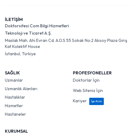
İLETİŞİM
Doktorsitesi Com Bilgi Hizmetleri
Teknoloji ve Ticaret A.Ş.
Maslak Mah. Ahi Evran Cd. A.O.S 55 Sokak No:2 Aksoy Plaza Giriş
Kat Kolektif House
İstanbul, Türkiye
SAĞLIK
PROFESYONELLER
Uzmanlar
Doktorlar İçin
Uzmanlık Alanları
Web Siteniz İçin
Hastalıklar
Kariyer
İşe Alım
Hizmetler
Hastaneler
KURUMSAL