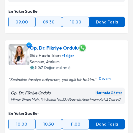
En Yakın Saatler
09:00
09:30
10:00
Daha Fazla
Op. Dr. Fikriye Ordulu
Göz Hastalıkları
+
1
diğer
Samsun
, Atakum
5
(
47
Değerlendirme)
Devamı
Kesinlikle tavsiye ediyorum, çok ilgili bir hekim.
Op. Dr. Fikriye Ordulu
Haritada Göster
Mimar Sinan Mah. 144 Sokak No:33 Albayrak Apartmanı Kat :2 Daire :7
En Yakın Saatler
10:00
10:30
11:00
Daha Fazla