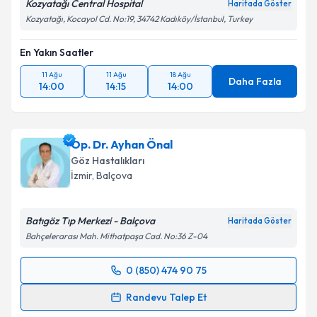
Kozyatağı Central Hospital
Haritada Göster
Kozyatağı, Kocayol Cd. No:19, 34742 Kadıköy/İstanbul, Turkey
En Yakın Saatler
11 Ağu
11 Ağu
18 Ağu
Daha Fazla
14:00
14:15
14:00
Op. Dr. Ayhan Önal
Göz Hastalıkları
İzmir
, Balçova
Batıgöz Tıp Merkezi - Balçova
Haritada Göster
Bahçelerarası Mah. Mithatpaşa Cad. No:36 Z-04
0 (850) 474 90 75
Randevu Takvimi Talebi
Randevu Talep Et