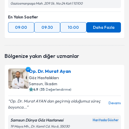
Gaziosmanpaşa Mah. 209 Sk. No:24 Kat:1 10100
En Yakın Saatler
09:00
09:30
10:00
Daha Fazla
Bölgenize yakın diğer uzmanlar
Op. Dr. Murat Ayan
Göz Hastalıkları
Samsun
, İlkadım
4.9
(
35
Değerlendirme)
Op. Dr. Murat AYAN dan geçirmiş olduğumuz süreç
Devamı
boyunca...
Samsun Dünya Göz Hastanesi
Haritada Göster
19 Mayıs Mh., Dr. Kamil Cd. No:6, 55030