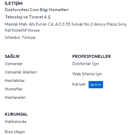
İLETİŞİM
Doktorsitesi Com Bilgi Hizmetleri
Teknoloji ve Ticaret A.Ş.
Maslak Mah. Ahi Evran Cd. A.O.S 55 Sokak No:2 Aksoy Plaza Giriş
Kat Kolektif House
İstanbul, Türkiye
SAĞLIK
PROFESYONELLER
Uzmanlar
Doktorlar İçin
Uzmanlık Alanları
Web Siteniz İçin
Hastalıklar
Kariyer
İşe Alım
Hizmetler
Hastaneler
KURUMSAL
Hakkımızda
Bize Ulaşın