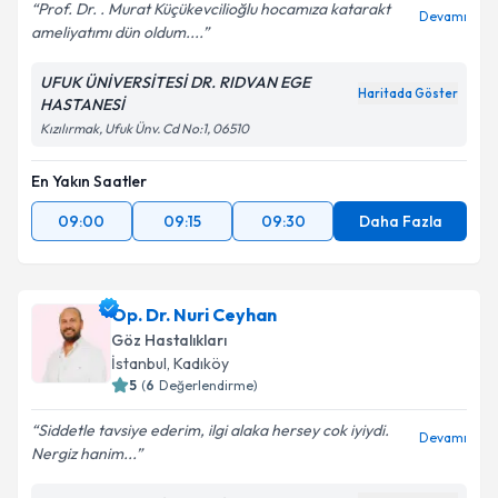
Prof. Dr. . Murat Küçükevcilioğlu hocamıza katarakt
Devamı
ameliyatımı dün oldum....
UFUK ÜNİVERSİTESİ DR. RIDVAN EGE
Haritada Göster
HASTANESİ
Kızılırmak, Ufuk Ünv. Cd No:1, 06510
En Yakın Saatler
09:00
09:15
09:30
Daha Fazla
Op. Dr. Nuri Ceyhan
Göz Hastalıkları
İstanbul
, Kadıköy
5
(
6
Değerlendirme)
Siddetle tavsiye ederim, ilgi alaka hersey cok iyiydi.
Devamı
Nergiz hanim...