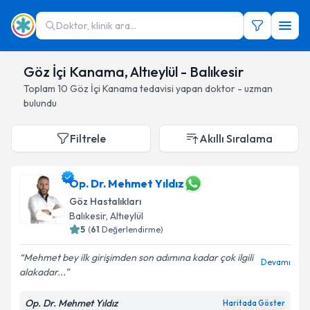
Doktor, klinik ara...
Göz İçi Kanama, Altıeylül - Balıkesir
Toplam
10
Göz İçi Kanama
tedavisi yapan doktor - uzman
bulundu
Filtrele
Akıllı Sıralama
Op. Dr. Mehmet Yıldız
Göz Hastalıkları
Balıkesir
, Altıeylül
5
(
61
Değerlendirme)
Mehmet bey ilk girişimden son adımına kadar çok ilgili
Devamı
alakadar...
Op. Dr. Mehmet Yıldız
Haritada Göster