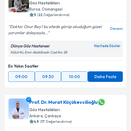
Göz Hastalıkları
Bursa
, Osmangazi
5
(
22
Değerlendirme)
Doktor Onur Bey’i bu sitede görüp okuduğum güzel
Devamı
yorumlar dolayısıyla...
Dünya Göz Hastanesi
Haritada Göster
Kükürtlü, Emir Abdülkadir Cad No: 58
En Yakın Saatler
09:00
09:30
10:00
Daha Fazla
Prof. Dr. Murat Küçükevcilioğlu
Göz Hastalıkları
Ankara
, Çankaya
4.9
(
17
Değerlendirme)