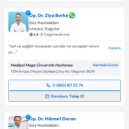
Op. Dr. Ayhan Önal
için randevu takvimi talebi
oluşturun. Size bu uzmandan randevu almanız için bir
takvim hazırlandığında e-posta ile bilgilendireceğiz.
Op. Dr. Ziya Burke
Göz Hastalıkları
E-posta Adresiniz
İstanbul
, Bağcılar
4.8
(
3
Değerlendirme)
net ve sağlıklı tavsiyeler sorular ve cevaplar veren
Devamı
iyi...
Kişisel verilerimin işlenmesine ilişkin
Aydınlatma
Metni
'ni okudum ve kişisel verilerimin belirtilen
Medipol Mega Üniversite Hastanesi
Haritada Göster
kapsamda işlenmesini kabul ediyorum.
TEM Avrupa Otoyolu Göztepe Çıkışı No: 1 Bagcilar 34214
Takvim Talebini Gönder
0 (850) 811 32 74
Randevu Takvimi Talebi
Randevu Talep Et
Op. Dr. Ziya Burke
için randevu takvimi talebi
oluşturun. Size bu uzmandan randevu almanız için bir
Op. Dr. Hikmet Duran
takvim hazırlandığında e-posta ile bilgilendireceğiz.
Göz Hastalıkları