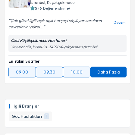
E-posta Adresiniz
İstanbul
, Küçükçekmece
5
(
6
Değerlendirme)
Çok güzel ilgili açık açık herşeyi söylüyor soruların
Devamı
cevaplarını güzel...
Kişisel verilerimin işlenmesine ilişkin
Aydınlatma
Metni
'ni okudum ve kişisel verilerimin belirtilen
Özel Küçükçekmece Hastanesi
kapsamda işlenmesini kabul ediyorum.
Yeni Mahalle, İnönü Cd., 34290 Küçükçekmece/İstanbul
En Yakın Saatler
Takvim Talebini Gönder
09:00
09:30
10:00
Daha Fazla
İlgili Branşlar
Göz Hastalıkları
1