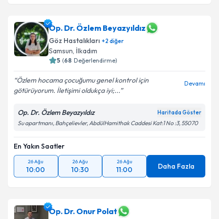
Op. Dr. Özlem Beyazyıldız
Göz Hastalıkları
+
2
diğer
Samsun
, İlkadım
5
(
68
Değerlendirme)
Özlem hocama çocuğumu genel kontrol için
Devamı
götürüyorum. İletişimi oldukça iyi;...
Op. Dr. Özlem Beyazyıldız
Haritada Göster
Su apartmanı, Bahçelievler, AbdülHamithak Caddesi Kat:1 No :3, 55070
En Yakın Saatler
26 Ağu
26 Ağu
26 Ağu
Daha Fazla
10:00
10:30
11:00
Op. Dr. Onur Polat