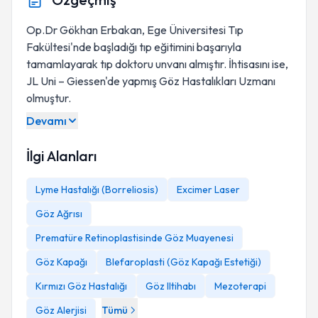
Op.Dr Gökhan Erbakan, Ege Üniversitesi Tıp
Fakültesi'nde başladığı tıp eğitimini başarıyla
tamamlayarak tıp doktoru unvanı almıştır. İhtisasını ise,
JL Uni – Giessen'de yapmış Göz Hastalıkları Uzmanı
olmuştur.
Devamı
İlgi Alanları
Lyme Hastalığı (Borreliosis)
Excimer Laser
Göz Ağrısı
Prematüre Retinoplastisinde Göz Muayenesi
Göz Kapağı
Blefaroplasti (Göz Kapağı Estetiği)
Kırmızı Göz Hastalığı
Göz Iltihabı
Mezoterapi
Göz Alerjisi
Tümü