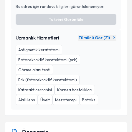
Bu adres için randevu bilgileri görüntülenemiyor.
Takvimi Görüntüle
Uzmanlık Hizmetleri
Tümünü Gör (
21
)
Astigmatik keratotomi
Fotorekraktif keratektomi (prk)
Görme alanı testi
Prk (fotorekraktif keratektomi)
Katarakt cerrahisi
Kornea hastalıkları
Akıllı lens
Üveit
Mezoterapi
Botoks
Özgeçmiş