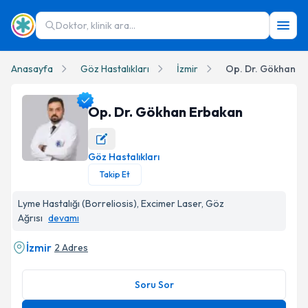
Doktor, klinik ara...
Anasayfa
Göz Hastalıkları
İzmir
Op. Dr. Gökhan E
Op. Dr. Gökhan Erbakan
Göz Hastalıkları
Op. Dr. Gökhan Erbakan Profil Fotoğrafı
Takip Et
Lyme Hastalığı (Borreliosis), Excimer Laser, Göz
Ağrısı
devamı
İzmir
2 Adres
Soru Sor