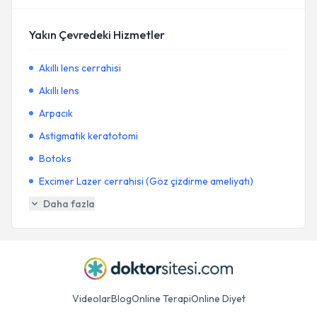
Yakın Çevredeki Hizmetler
Akıllı lens cerrahisi
Akıllı lens
Arpacık
Astigmatik keratotomi
Botoks
Excimer Lazer cerrahisi (Göz çizdirme ameliyatı)
Daha fazla
Videolar
Blog
Online Terapi
Online Diyet