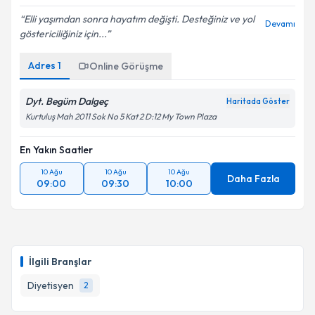
E-posta Adresiniz
Elli yaşımdan sonra hayatım değişti. Desteğiniz ve yol
Devamı
göstericiliğiniz için...
Adres
1
Online Görüşme
Kişisel verilerimin işlenmesine ilişkin
Aydınlatma
Metni
'ni okudum ve kişisel verilerimin belirtilen
kapsamda işlenmesini kabul ediyorum.
Dyt. Begüm Dalgeç
Haritada Göster
Kurtuluş Mah 2011 Sok No 5 Kat 2 D:12 My Town Plaza
Takvim Talebini Gönder
En Yakın Saatler
10 Ağu
10 Ağu
10 Ağu
Daha Fazla
09:00
09:30
10:00
İlgili Branşlar
Diyetisyen
2