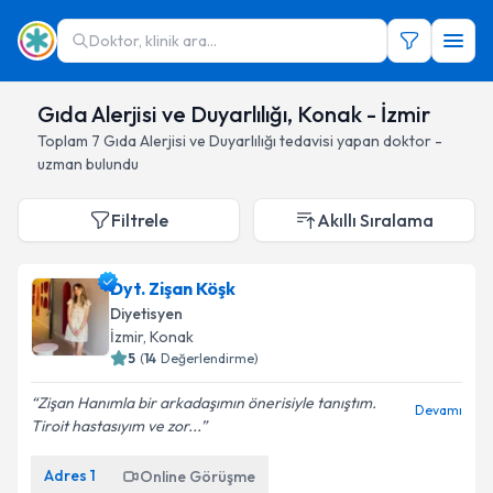
Doktor, klinik ara...
Gıda Alerjisi ve Duyarlılığı, Konak - İzmir
Toplam
7
Gıda Alerjisi ve Duyarlılığı
tedavisi yapan doktor -
uzman bulundu
Filtrele
Akıllı Sıralama
Dyt. Zişan Köşk
Diyetisyen
İzmir
, Konak
5
(
14
Değerlendirme)
Zişan Hanımla bir arkadaşımın önerisiyle tanıştım.
Devamı
Tiroit hastasıyım ve zor...
Adres
1
Online Görüşme