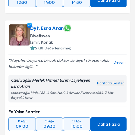
Daha Fazla
12:30
14:00
14:30
Dyt. Esra Aran
Diyetisyen
İzmir
, Konak
5
(
10
Değerlendirme)
Hayatım boyunca bircok doktor ile diyet sürecim oldu
Devamı
bukadar ilgili...
Özel Sağlık Meslek Hizmet Birimi Diyetisyen
Haritada Göster
Esra Aran
Mansuroğlu Mah. 288-4 Sok. No:9-1 Avcılar Exclusive A164. 7. Kat
Bayraklı İzmir
En Yakın Saatler
11 Ağu
11 Ağu
11 Ağu
Daha Fazla
09:00
09:30
10:00