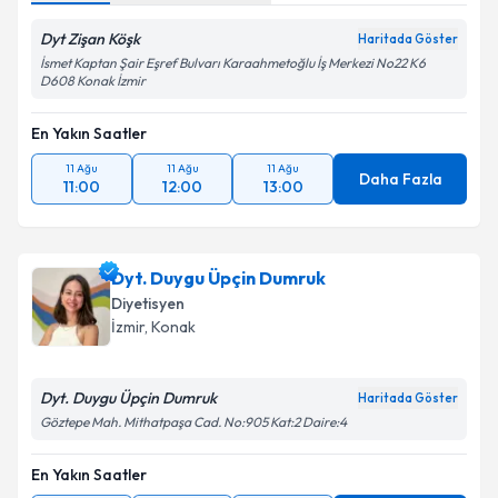
Dyt Zişan Köşk
Haritada Göster
İsmet Kaptan Şair Eşref Bulvarı Karaahmetoğlu İş Merkezi No22 K6
D608 Konak İzmir
En Yakın Saatler
11 Ağu
11 Ağu
11 Ağu
Daha Fazla
11:00
12:00
13:00
Dyt. Duygu Üpçin Dumruk
Diyetisyen
İzmir
, Konak
Dyt. Duygu Üpçin Dumruk
Haritada Göster
Göztepe Mah. Mithatpaşa Cad. No:905 Kat:2 Daire:4
En Yakın Saatler