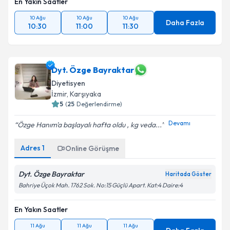
En Yakın Saatler
10 Ağu
10 Ağu
10 Ağu
Daha Fazla
10:30
11:00
11:30
Dyt. Özge Bayraktar
Diyetisyen
İzmir
, Karşıyaka
5
(
25
Değerlendirme)
Devamı
Özge Hanım'a başlayalı hafta oldu , kg veda...
Adres
1
Online Görüşme
Dyt. Özge Bayraktar
Haritada Göster
Bahriye Üçok Mah. 1762 Sok. No:15 Güçlü Apart. Kat:4 Daire:4
En Yakın Saatler
11 Ağu
11 Ağu
11 Ağu