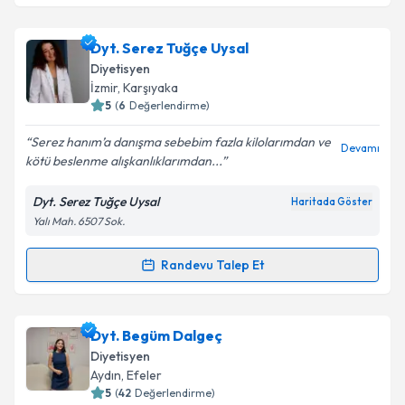
Dyt. Serez Tuğçe Uysal
Diyetisyen
İzmir
, Karşıyaka
5
(
6
Değerlendirme)
Serez hanım’a danışma sebebim fazla kilolarımdan ve
Devamı
kötü beslenme alışkanlıklarımdan...
Dyt. Serez Tuğçe Uysal
Haritada Göster
Yalı Mah. 6507 Sok.
Randevu Talep Et
Randevu Takvimi Talebi
Dyt. Serez Tuğçe Uysal
için randevu takvimi talebi
Dyt. Begüm Dalgeç
oluşturun. Size bu uzmandan randevu almanız için bir
Diyetisyen
takvim hazırlandığında e-posta ile bilgilendireceğiz.
Aydın
, Efeler
5
(
42
Değerlendirme)