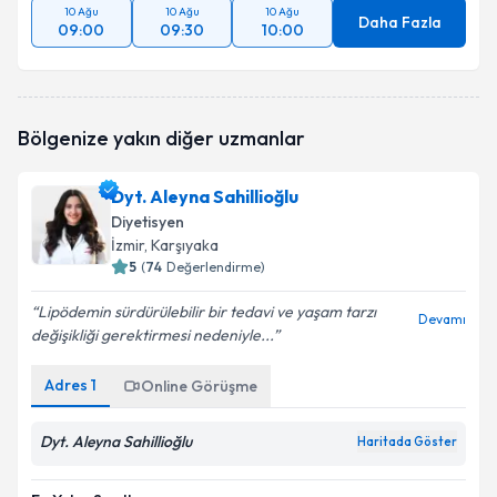
10 Ağu
10 Ağu
10 Ağu
Daha Fazla
09:00
09:30
10:00
Bölgenize yakın diğer uzmanlar
Dyt. Aleyna Sahillioğlu
Diyetisyen
İzmir
, Karşıyaka
5
(
74
Değerlendirme)
Lipödemin sürdürülebilir bir tedavi ve yaşam tarzı
Devamı
değişikliği gerektirmesi nedeniyle...
Adres
1
Online Görüşme
Dyt. Aleyna Sahillioğlu
Haritada Göster