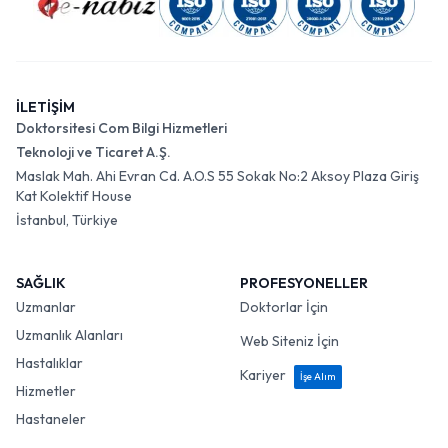
İLETİŞİM
Doktorsitesi Com Bilgi Hizmetleri
Teknoloji ve Ticaret A.Ş.
Maslak Mah. Ahi Evran Cd. A.O.S 55 Sokak No:2 Aksoy Plaza Giriş
Kat Kolektif House
İstanbul, Türkiye
SAĞLIK
PROFESYONELLER
Uzmanlar
Doktorlar İçin
Uzmanlık Alanları
Web Siteniz İçin
Hastalıklar
Kariyer
İşe Alım
Hizmetler
Hastaneler