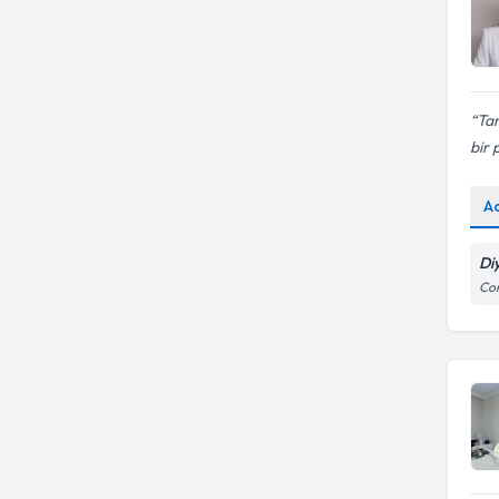
Ta
bir 
A
Di
Con