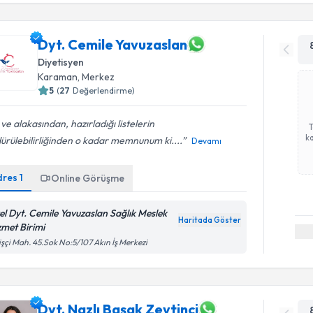
Dyt. Cemile Yavuzaslan
Diyetisyen
Karaman
, Merkez
5
(
27
Değerlendirme)
i ve alakasından, hazırladığı listelerin
ka
ürülebilirliğinden o kadar memnunum ki....
Devamı
dres
1
Online Görüşme
el Dyt. Cemile Yavuzaslan Sağlık Meslek
Haritada Göster
zmet Birimi
işçi Mah. 45.Sok No:5/107 Akın İş Merkezi
Dyt. Nazlı Başak Zeytinci