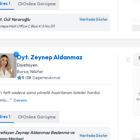
dres
1
Online Görüşme
t. Gül Yararoğlu
Haritada Göster
tepe Mall Office C Blok K:5 No:511
Dyt. Zeynep Aldanmaz
Diyetisyen
Bursa
, Nilüfer
5
(
38
Değerlendirme)
rı tatlı sadece sana yönelik hazırlanan listeler harika
ka
nlu...
Devamı
dres
1
Online Görüşme
yetisyen Zeynep Aldanmaz Beslenme ve
Haritada Göster
şam Merkezi