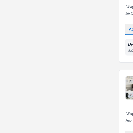
Sağ
birl
A
Dy
AK
Sağ
her