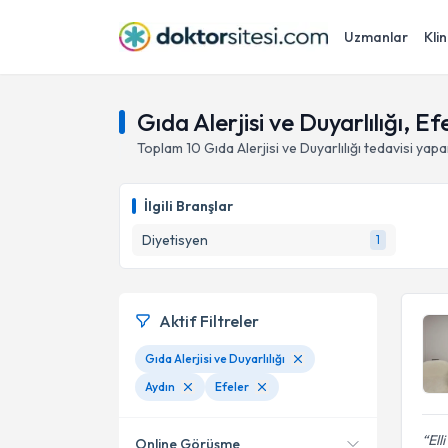
Uzmanlar
Klin
Gıda Alerjisi ve Duyarlılığı, Ef
Toplam
10
Gıda Alerjisi ve Duyarlılığı
tedavisi yap
İlgili Branşlar
Diyetisyen
1
Aktif Filtreler
Gıda Alerjisi ve Duyarlılığı
Aydın
Efeler
Ell
Online Görüşme