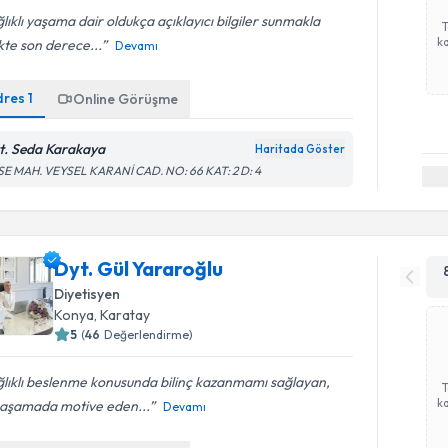
lıklı yaşama dair oldukça açıklayıcı bilgiler sunmakla
ka
ikte son derece...
Devamı
dres
1
Online Görüşme
t. Seda Karakaya
Haritada Göster
SE MAH. VEYSEL KARANİ CAD. NO: 66 KAT: 2 D: 4
Dyt. Gül Yararoğlu
Diyetisyen
Konya
, Karatay
5
(
46
Değerlendirme)
lıklı beslenme konusunda bilinç kazanmamı sağlayan,
ka
 aşamada motive eden...
Devamı