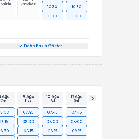
palıdır
kapalıdır
10:30
10:30
11:00
11:00
Daha Fazla Göster
8 Ağu
9 Ağu
10 Ağu
11 Ağu
Cmt
Paz
Pzt
Sal
18:00
07:45
07:45
07:45
18:15
08:00
08:00
08:00
18:30
08:15
08:15
08:15