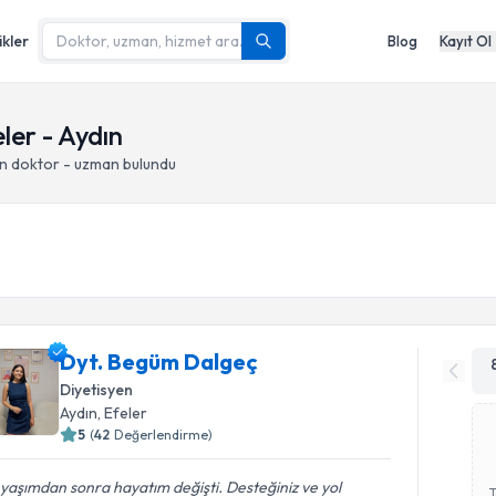
ikler
Blog
Kayıt Ol
eler - Aydın
an doktor - uzman bulundu
Dyt. Begüm Dalgeç
Diyetisyen
Aydın
, Efeler
5
(
42
Değerlendirme)
i yaşımdan sonra hayatım değişti. Desteğiniz ve yol