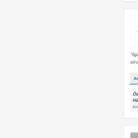
İlg
sürd
A
Öz
Hi
Kir