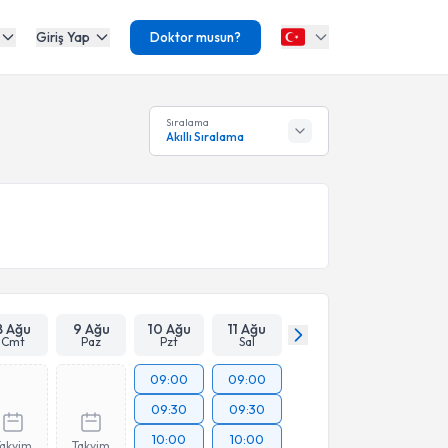
Giriş Yap
Doktor musun?
Sıralama
Akıllı Sıralama
8 Ağu
9 Ağu
10 Ağu
11 Ağu
Cmt
Paz
Pzt
Sal
09:00
09:00
09:30
09:30
10:00
10:00
Takvim
Takvim