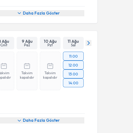
Daha Fazla Göster
8 Ağu
9 Ağu
10 Ağu
11 Ağu
Cmt
Paz
Pzt
Sal
11:00
12:00
Takvim
Takvim
Takvim
13:00
palıdır
kapalıdır
kapalıdır
14:00
Daha Fazla Göster