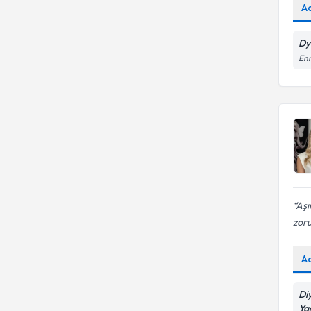
A
Dy
Enn
Aşı
zoru
A
Di
Ya