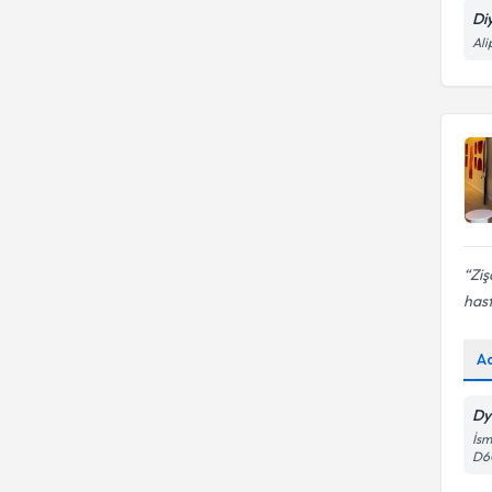
danışmanlığı
Di
Eliminasyon Diyeti
Ali
Ziş
hast
A
Dy
İsm
D6