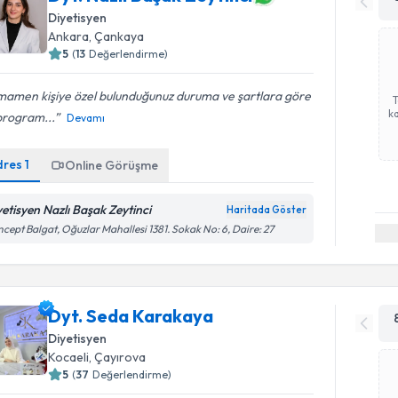
Diyetisyen
Ankara
, Çankaya
5
(
13
Değerlendirme)
mamen kişiye özel bulunduğunuz duruma ve şartlara göre
ka
program...
Devamı
dres
1
Online Görüşme
yetisyen Nazlı Başak Zeytinci
Haritada Göster
cept Balgat, Oğuzlar Mahallesi 1381. Sokak No: 6, Daire: 27
Dyt. Seda Karakaya
Diyetisyen
Kocaeli
, Çayırova
5
(
37
Değerlendirme)