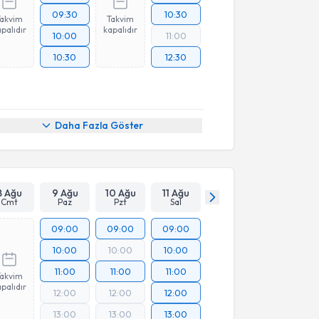
09:30
10:30
Takvim
Takvim
palıdır
kapalıdır
10:00
11:00
10:30
12:30
Daha Fazla Göster
8 Ağu
9 Ağu
10 Ağu
11 Ağu
Cmt
Paz
Pzt
Sal
09:00
09:00
09:00
10:00
10:00
10:00
11:00
11:00
11:00
Takvim
palıdır
12:00
12:00
12:00
13:00
13:00
13:00