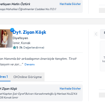
yetisyen Metin Öztürk
Haritada Göster
paşa Mahallesi Öğretmenler Caddesi No:11 D:1
Dyt. Zişan Köşk
Diyetisyen
İzmir
, Konak
5
(
14
Değerlendirme)
an Hanımla bir arkadaşımın önerisiyle tanıştım. Tiroit
ka
asıyım ve zor...
Devamı
dres
1
Online Görüşme
t Zişan Köşk
Haritada Göster
et Kaptan Şair Eşref Bulvarı Karaahmetoğlu İş Merkezi No22 K6
08 Konak İzmir