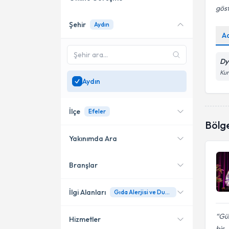
göst
Şehir
Aydın
Online danışmanlık sunan
A
uzmanları göster
Sadece
Aydın
bölgesinde
Dy
uzman ara
Kur
Aydın
İlçe
Efeler
Bölg
Yakınımda Ara
Branşlar
Konumuma yakın uzmanları
Efeler
göster
İlgi Alanları
Gıda Alerjisi ve Duyarlılığı
Gül
Hizmetler
Diyetisyen
bir..