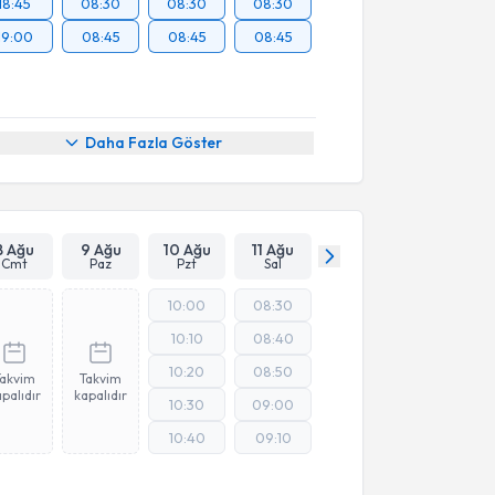
18:45
08:30
08:30
08:30
19:00
08:45
08:45
08:45
Daha Fazla Göster
8 Ağu
9 Ağu
10 Ağu
11 Ağu
Cmt
Paz
Pzt
Sal
10:00
08:30
10:10
08:40
10:20
08:50
Takvim
Takvim
palıdır
kapalıdır
10:30
09:00
10:40
09:10