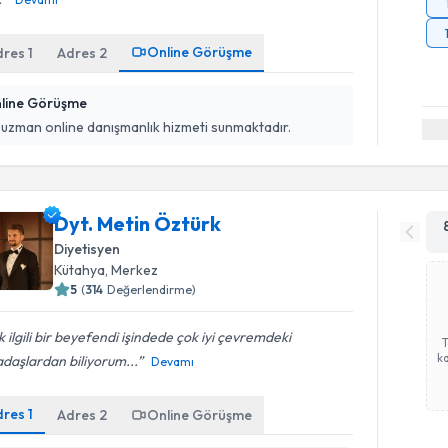
Online Görüşme
dres
1
Adres
2
line Görüşme
 uzman online danışmanlık hizmeti sunmaktadır.
Dyt. Metin Öztürk
Diyetisyen
Kütahya
, Merkez
5
(
314
Değerlendirme)
 ilgili bir beyefendi işindede çok iyi çevremdeki
ka
daşlardan biliyorum...
Devamı
dres
1
Adres
2
Online Görüşme