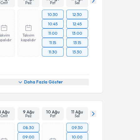
Cmt
Paz
Pzt
Sal
10:30
12:30
10:45
12:45
11:00
13:00
Takvim
Takvim
palıdır
kapalıdır
11:15
13:15
11:30
13:30
Daha Fazla Göster
8 Ağu
9 Ağu
10 Ağu
11 Ağu
Cmt
Paz
Pzt
Sal
08:30
09:30
09:00
10:00