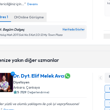
ka
ericiliğiniz için...
Devamı
dres
1
Online Görüşme
t. Begüm Dalgeç
Haritada Göster
tuluş Mah 2011 Sok No 5 Kat 2 D:12 My Town Plaza
enize yakın diğer uzmanlar
Dr. Dyt. Elif Melek Avcı
Diyetisyen
Ankara
, Çankaya
5
(
1129
Değerlendirme)
er yüzlü ve olumlu yaklaşımı ile çok iyi veprpfesuonel
.
Devamı