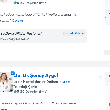
5
(
49
Değerlendirme)
 arkadaşım önerisi ile gittim iyi ki yollarımız kesişmiş
rum...
Devamı
rsa Doruk Nilüfer Hastanesi
Haritada Göster
ak, Lefkoşe Cd. No:22
Op. Dr. Şenay Aygül
Kadın Hastalıkları ve Doğum
+
1
diğer
Tekirdağ
, Çorlu
5
(
57
Değerlendirme)
yanın en iyi doktoru diyebilirim tatlı dili güler yüzlü
ka
Devamı