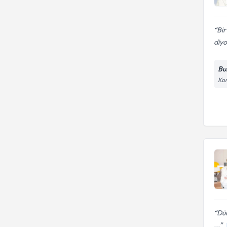
Bir
diyo
Bu
Kon
Dün
...