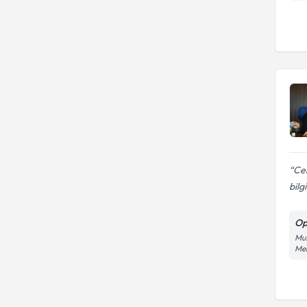
Cen
bilg
Op
Mus
Me