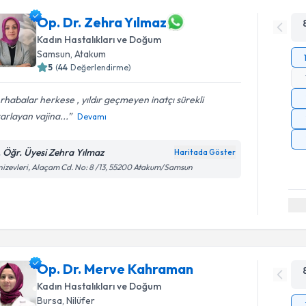
Op. Dr. Zehra Yılmaz
Kadın Hastalıkları ve Doğum
Samsun
, Atakum
5
(
44
Değerlendirme)
habalar herkese , yıldır geçmeyen inatçı sürekli
arlayan vajina...
Devamı
. Öğr. Üyesi Zehra Yılmaz
Haritada Göster
izevleri, Alaçam Cd. No: 8 /13, 55200 Atakum/Samsun
Op. Dr. Merve Kahraman
Kadın Hastalıkları ve Doğum
Bursa
, Nilüfer