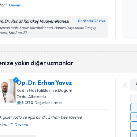
tor
Devamı
Kişisel
m.Dr. Ruhat Karakuş Muayenehanesi
Haritada Göster
okudum
çivan mah. Kazım Karabekir cad. Hamza Dayı sokak Tunç İş
işlenm
kezi, Kat:2 no.22
enize yakın diğer uzmanlar
Op. Dr. Erhan Yavuz
Kadın Hastalıkları ve Doğum
Ordu
, Altınordu
5
(
270
Değerlendirme)
 güleryüzlü ve ilgili bir dr. Erhan bey tavsiye
im....
Devamı