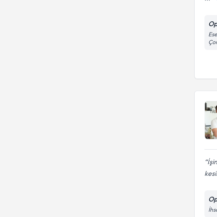
Op
Ese
Çor
İşi
kesi
Op
İhs