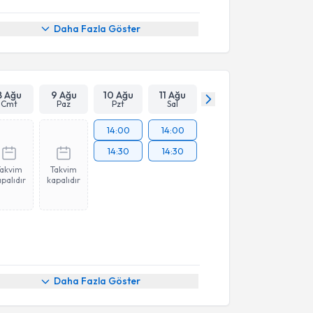
Daha Fazla Göster
8 Ağu
9 Ağu
10 Ağu
11 Ağu
Cmt
Paz
Pzt
Sal
14:00
14:00
14:30
14:30
Takvim
Takvim
palıdır
kapalıdır
Daha Fazla Göster