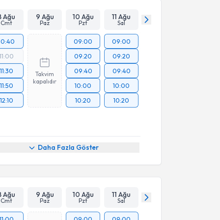
8 Ağu
9 Ağu
10 Ağu
11 Ağu
Cmt
Paz
Pzt
Sal
10:40
09:00
09:00
11:00
09:20
09:20
11:30
09:40
09:40
Takvim
kapalıdır
11:50
10:00
10:00
12:10
10:20
10:20
Daha Fazla Göster
8 Ağu
9 Ağu
10 Ağu
11 Ağu
Cmt
Paz
Pzt
Sal
11:00
09:00
09:00