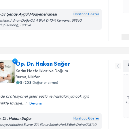
 Dr Şenay Aygül Muayenehanesi
Haritada Göster
ntepe, Adnan Doğu Cd. A Blok D:10/4 Kervancı, 59860
lu/Tekirdağ, Türkiye
Op. Dr. Hakan Sağer
Kadın Hastalıkları ve Doğum
Bursa
, Nilüfer
5
(
208
Değerlendirme)
nde profesyonel güler yüzlü ve hastalarıyla cok ilgili
ka
nlikle tavsiye...
Devamı
. Dr. Hakan Sağer
Haritada Göster
aniye Mahallesi Bulvar 224 İlknur Sokak No:1 B Blok Daire:2 16140