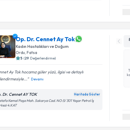
Op. Dr. Cennet Ay Tok
Kadın Hastalıkları ve Doğum
Ordu
, Fatsa
5
(
29
Değerlendirme)
net Ay Tok hocamız güler yüzü, ilgisi ve detaylı
ka
ilendirmesiyle...
Devamı
. Dr. Cennet AY TOK
Haritada Göster
tafa Kemal Paşa Mah. Sakarya Cad. NO:5/ 301 Yaşar Petrol İş
rkezi 4.KAT