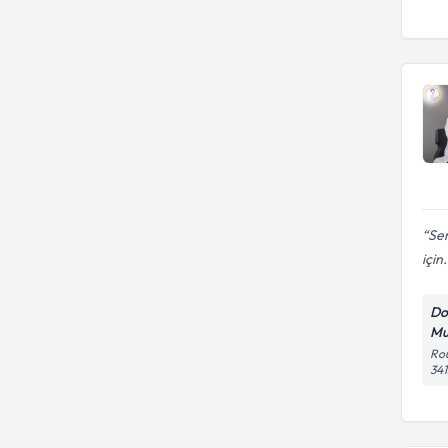
Sem
için.
Do
Mu
Rou
341