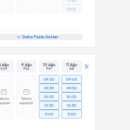
11:30
12:00
Daha Fazla Göster
8 Ağu
9 Ağu
10 Ağu
11 Ağu
Cmt
Paz
Pzt
Sal
09:00
09:00
09:30
09:30
10:00
10:00
Takvim
Takvim
palıdır
kapalıdır
10:30
10:30
11:00
11:00