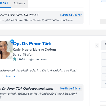
dres
1
Adres
2
dical Park Ordu Hastanesi
Haritada Göster
azı, Şht. Ali Gaffar Okkan Cd. No:9, 52200 Altınordu/Ordu
Op. Dr. Pınar Türk
Kadın Hastalıkları ve Doğum
Bursa
, Nilüfer
5
(
469
Değerlendirme)
disine çok teşekkür ederim. Detaylı anlatımı ve ilgisi
..
Devamı
. Dr. Pınar Türk Özel Muayenehanesi
Haritada Göster
huriyet Mah. Yağmur Sok. No:14 Cadde 224 Sitesi A Blok Kat:7
3