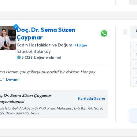
Doç. Dr. Sema Süzen
Çaypınar
Kadın Hastalıkları ve Doğum
+
1
diğer
İstanbul
, Bakırköy
5
(
328
Değerlendirme)
a Hanım çok güleryüzlü pozitif bir doktor. Her şey
..
Devamı
ç.Dr. Sema Süzen Çaypınar
Haritada Göster
ayenehanesi
te İstanbul, Ataköy 7-8-9-10. Kısım Mahallesi, E-5 Yan Yol, No: 6,
56, B blok daire 25, 34212