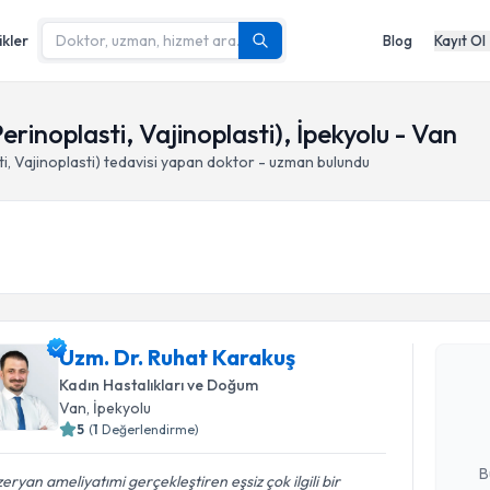
ikler
Blog
Kayıt Ol
erinoplasti, Vajinoplasti), İpekyolu - Van
i, Vajinoplasti)
tedavisi yapan doktor - uzman bulundu
Randevu T
Uzm. Dr. Ruhat Karakuş
Uzm. Dr. 
Size bu uzm
Kadın Hastalıkları ve Doğum
hazırlandığ
Van
, İpekyolu
5
(
1
Değerlendirme)
E-posta Ad
B
eryan ameliyatımi gerçekleştiren eşsiz çok ilgili bir