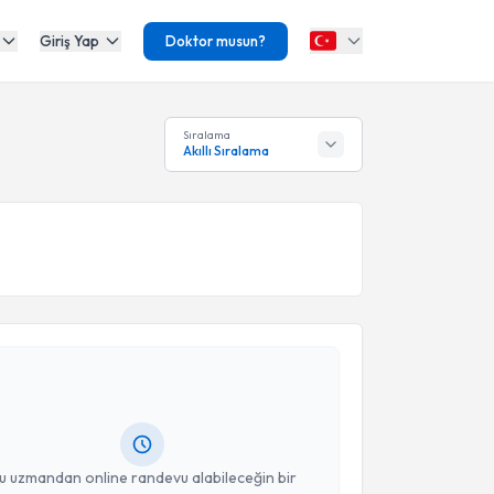
Giriş Yap
Doktor musun?
Sıralama
Akıllı Sıralama
akvimi Talebi
Ruhat Karakuş
için randevu takvimi talebi oluşturun.
andan randevu almanız için bir takvim
ında e-posta ile bilgilendireceğiz.
resiniz
u uzmandan online randevu alabileceğin bir