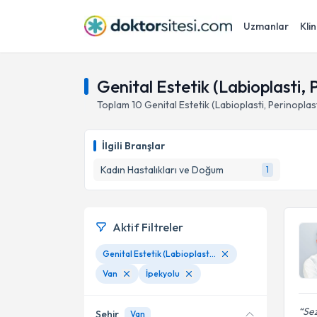
Uzmanlar
Klin
Genital Estetik (Labioplasti, P
Toplam
10
Genital Estetik (Labioplasti, Perinoplast
İlgili Branşlar
Kadın Hastalıkları ve Doğum
1
Aktif Filtreler
Genital Estetik (Labioplasti, Perinoplasti, Vajinoplasti)
Van
İpekyolu
Sez
Şehir
Van