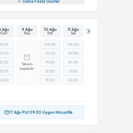
Daha Fazla Göster
8 Ağu
9 Ağu
10 Ağu
11 Ağu
Cmt
Paz
Pzt
Sal
11:00
09:00
09:00
12:00
10:00
09:30
12:30
11:00
10:00
Takvim
kapalıdır
13:30
12:00
11:00
14:00
13:00
12:00
17 Ağu
Pzt
09:30
Uygun Müsaitlik