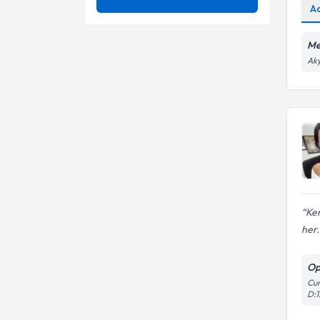
A
Doğum Kontrol
Blastokist transferi
Me
Doğum
Nst
Aky
Uzm. Dr.
Erken Doğum
Uterus ablasyonu
Gebelik Takibi
Gebelik
Geç Doğum (Miad Aşımı)
Genital Estetik (Labioplasti,
Ken
Perinoplasti, Vajinoplasti)
her.
Genital Estetik
Histereskopi
Op
Cum
D:1