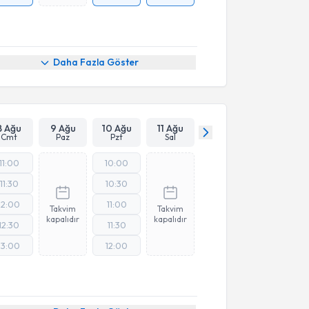
Daha Fazla Göster
8 Ağu
9 Ağu
10 Ağu
11 Ağu
Cmt
Paz
Pzt
Sal
11:00
10:00
11:30
10:30
12:00
11:00
Takvim
Takvim
kapalıdır
kapalıdır
12:30
11:30
13:00
12:00