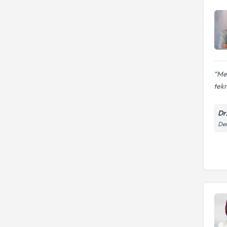
Mer
tekr
Dr
Den