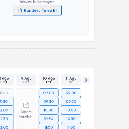
takvimi bulunmuyor.
Randevu Talep Et
 verilerimin işlenmesine ilişkin
Aydınlatma Metni
'ni
 ve kişisel verilerimin belirtilen kapsamda
esini kabul ediyorum.
Takvim Talebini Gönder
8 Ağu
9 Ağu
10 Ağu
11 Ağu
Cmt
Paz
Pzt
Sal
11:00
09:00
09:00
11:30
09:30
09:30
12:00
10:00
10:00
Takvim
kapalıdır
12:30
10:30
10:30
13:00
11:00
11:00