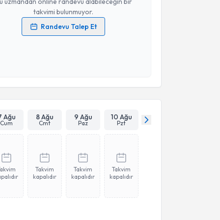
u uzmandan online randevu alabileceğin bir
takvimi bulunmuyor.
Randevu Talep Et
 verilerimin işlenmesine ilişkin
Aydınlatma Metni
'ni
 ve kişisel verilerimin belirtilen kapsamda
esini kabul ediyorum.
Takvim Talebini Gönder
7 Ağu
8 Ağu
9 Ağu
10 Ağu
Cum
Cmt
Paz
Pzt
Takvim
Takvim
Takvim
Takvim
palıdır
kapalıdır
kapalıdır
kapalıdır