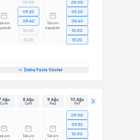
09:00
09:00
09:20
09:20
09:40
09:40
Takvim
Takvim
palıdır
kapalıdır
10:00
10:00
10:20
10:20
Daha Fazla Göster
7 Ağu
8 Ağu
9 Ağu
10 Ağu
Cum
Cmt
Paz
Pzt
09:00
09:30
10:00
Takvim
Takvim
Takvim