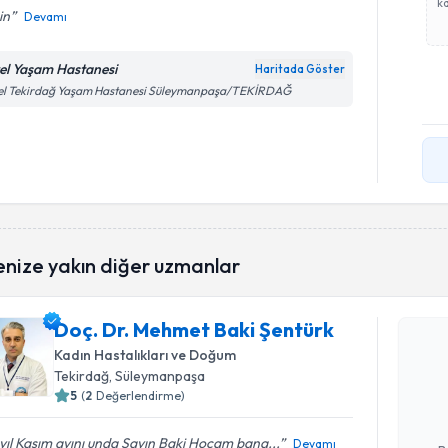
ka
in
Devamı
el Yaşam Hastanesi
Haritada Göster
el Tekirdağ Yaşam Hastanesi Süleymanpaşa/TEKİRDAĞ
enize yakın diğer uzmanlar
Randevu T
Doç. Dr. Mehmet Baki Şentürk
Doç. Dr. 
Kadın Hastalıkları ve Doğum
oluşturun. 
Tekirdağ
, Süleymanpaşa
hazırlandığ
5
(
2
Değerlendirme)
E-posta Ad
yıl Kasım ayını unda Sayın Baki Hocam bana...
Devamı