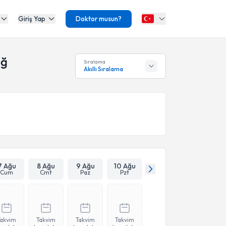
Giriş Yap
Doktor musun?
ağ
Sıralama
Akıllı Sıralama
7 Ağu
8 Ağu
9 Ağu
10 Ağu
Cum
Cmt
Paz
Pzt
Takvim
Takvim
Takvim
Takvim