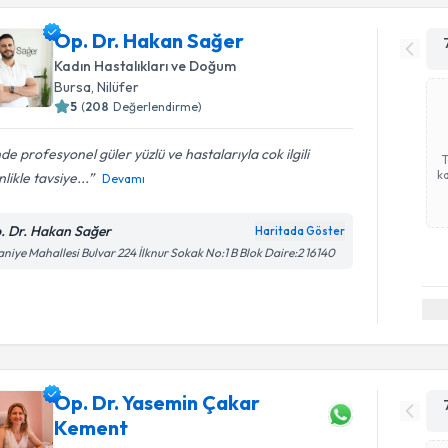
Op. Dr. Hakan Sağer
Kadın Hastalıkları ve Doğum
Bursa
, Nilüfer
5
(
208
Değerlendirme)
nde profesyonel güler yüzlü ve hastalarıyla cok ilgili
ka
nlikle tavsiye...
Devamı
. Dr. Hakan Sağer
Haritada Göster
aniye Mahallesi Bulvar 224 İlknur Sokak No:1 B Blok Daire:2 16140
Op. Dr. Yasemin Çakar
Kement