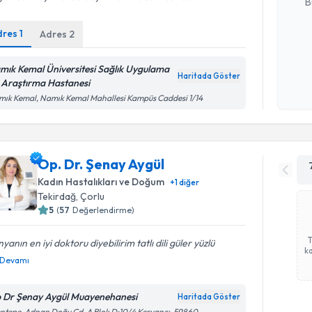
B
dres
1
Adres
2
Kişisel
okudum
mık Kemal Üniversitesi Sağlık Uygulama
Haritada Göster
işlenm
 Araştırma Hastanesi
ık Kemal, Namık Kemal Mahallesi Kampüs Caddesi 1/14
Op. Dr. Şenay Aygül
Kadın Hastalıkları ve Doğum
+
1
diğer
Tekirdağ
, Çorlu
5
(
57
Değerlendirme)
yanın en iyi doktoru diyebilirim tatlı dili güler yüzlü
ka
Devamı
 Dr Şenay Aygül Muayenehanesi
Haritada Göster
ntepe, Adnan Doğu Cd. A Blok D:10/4 Kervancı, 59860