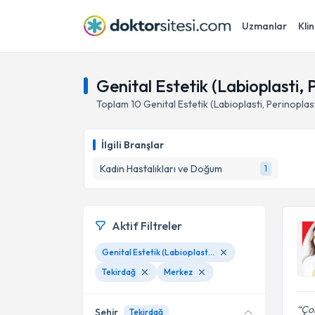
Uzmanlar
Klin
Genital Estetik (Labioplasti, 
Toplam
10
Genital Estetik (Labioplasti, Perinoplast
İlgili Branşlar
Kadın Hastalıkları ve Doğum
1
Aktif Filtreler
Genital Estetik (Labioplasti, Perinoplasti, Vajinoplasti)
Tekirdağ
Merkez
Çok
Şehir
Tekirdağ