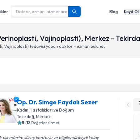
ikler
Blog
Kayıt Ol
Perinoplasti, Vajinoplasti), Merkez - Tekird
i, Vajinoplasti)
tedavisi yapan doktor - uzman bulundu
Op. Dr. Simge Faydalı Sezer
Kadın Hastalıkları ve Doğum
Tekirdağ
, Merkez
5
(
12
Değerlendirme)
 tşk ederim süreç konforlu ve bilgilendiriciydi kolay