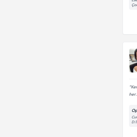
Çor
Ken
her.
Op
Cum
D:1