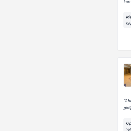
kont
Me
Küç
Abd
gitt
Op
Yak