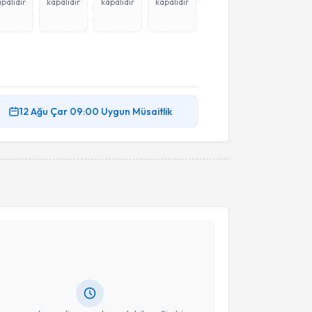
palıdır
kapalıdır
kapalıdır
kapalıdır
12 Ağu
Çar
09:00
Uygun Müsaitlik
akvimi Talebi
Mehmet Baki Şentürk
için randevu takvimi talebi
Size bu uzmandan randevu almanız için bir takvim
ında e-posta ile bilgilendireceğiz.
resiniz