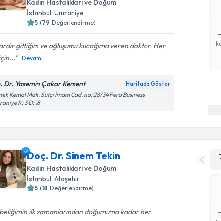
Kadın Hastalıkları ve Doğum
İstanbul
, Ümraniye
5
(
79
Değerlendirme)
ka
lardır gittiğim ve oğluşumu kucağıma veren doktor. Her
çin...
Devamı
. Dr. Yasemin Çakar Kement
Haritada Göster
ık Kemal Mah. Sütçi İmam Cad. no: 28/34 Fera Business
aniye K: 3 D: 18
Doç. Dr. Sinem Tekin
Kadın Hastalıkları ve Doğum
İstanbul
, Ataşehir
5
(
18
Değerlendirme)
beliğimin ilk zamanlarından doğumuma kadar her