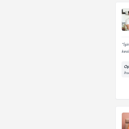
İşi
kesi
Op
İhs