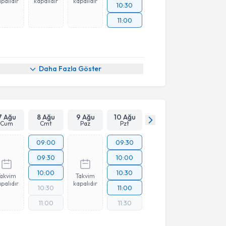
palıdır
kapalıdır
kapalıdır
10:30
11:00
Daha Fazla Göster
7 Ağu
8 Ağu
9 Ağu
10 Ağu
Cum
Cmt
Paz
Pzt
09:00
09:30
09:30
10:00
10:00
10:30
Takvim
Takvim
palıdır
kapalıdır
10:30
11:00
11:00
11:30