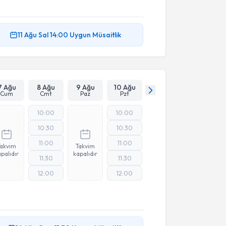
11 Ağu
Sal
14:00
Uygun Müsaitlik
7 Ağu
8 Ağu
9 Ağu
10 Ağu
Cum
Cmt
Paz
Pzt
10:00
10:00
10:30
10:30
11:00
11:00
Takvim
Takvim
palıdır
kapalıdır
11:30
11:30
12:00
12:00