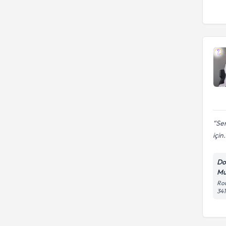
Sem
için.
Do
Mu
Rou
341