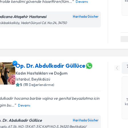
ka
rolde kendimi güvende hissettiren(tüm...
Devamı
dicana Ataşehir Hastanesi
Haritada Göster
ükbakkalköy, Vedat Günyol Cd. No:24, 34750
Op. Dr. Abdulkadir Güllüce
Kadın Hastalıkları ve Doğum
İstanbul
, Beylikdüzü
5
(
111
Değerlendirme)
ulkadir hocama barbie vajina ve genital beyazlatma icin
ka
igim bu...
Devamı
. Dr. Abdulkadir Güllüce
Haritada Göster
uplu, 67. Sk. NO: 13 KAT: 3 İC KAPI NO:3, 34520 Beylikdüzü/