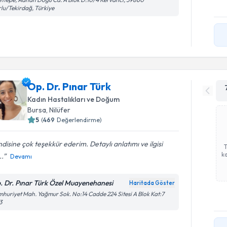
lu/Tekirdağ, Türkiye
Op. Dr. Pınar Türk
Kadın Hastalıkları ve Doğum
Bursa
, Nilüfer
5
(
469
Değerlendirme)
disine çok teşekkür ederim. Detaylı anlatımı ve ilgisi
ka
..
Devamı
. Dr. Pınar Türk Özel Muayenehanesi
Haritada Göster
huriyet Mah. Yağmur Sok. No:14 Cadde 224 Sitesi A Blok Kat:7
3