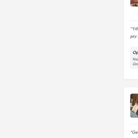
Yıl
şey i
Op
Nam
Ümr
Ge