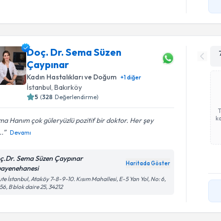
Doç. Dr. Sema Süzen
Çaypınar
Kadın Hastalıkları ve Doğum
+
1
diğer
İstanbul
, Bakırköy
5
(
328
Değerlendirme)
ka
a Hanım çok güleryüzlü pozitif bir doktor. Her şey
..
Devamı
ç.Dr. Sema Süzen Çaypınar
Haritada Göster
ayenehanesi
te İstanbul, Ataköy 7-8-9-10. Kısım Mahallesi, E-5 Yan Yol, No: 6,
56, B blok daire 25, 34212