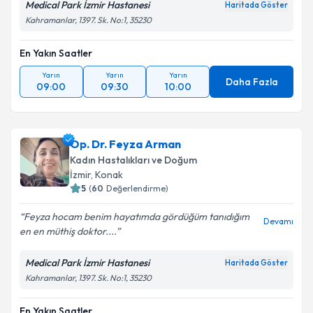
Medical Park İzmir Hastanesi
Haritada Göster
Kahramanlar, 1397. Sk. No:1, 35230
En Yakın Saatler
Yarın
Yarın
Yarın
Daha Fazla
09:00
09:30
10:00
Op. Dr. Feyza Arman
Kadın Hastalıkları ve Doğum
İzmir
, Konak
5
(
60
Değerlendirme)
Feyza hocam benim hayatımda gördüğüm tanıdığım
Devamı
en en müthiş doktor....
Medical Park İzmir Hastanesi
Haritada Göster
Kahramanlar, 1397. Sk. No:1, 35230
En Yakın Saatler