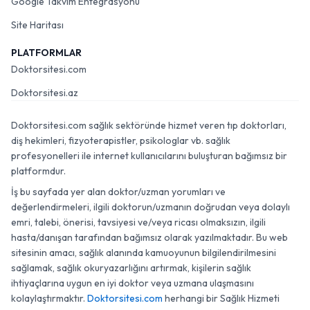
Google Takvim Entegrasyonu
Site Haritası
PLATFORMLAR
Doktorsitesi.com
Doktorsitesi.az
Doktorsitesi.com sağlık sektöründe hizmet veren tıp doktorları,
diş hekimleri, fizyoterapistler, psikologlar vb. sağlık
profesyonelleri ile internet kullanıcılarını buluşturan bağımsız bir
platformdur.
İş bu sayfada yer alan doktor/uzman yorumları ve
değerlendirmeleri, ilgili doktorun/uzmanın doğrudan veya dolaylı
emri, talebi, önerisi, tavsiyesi ve/veya ricası olmaksızın, ilgili
hasta/danışan tarafından bağımsız olarak yazılmaktadır. Bu web
sitesinin amacı, sağlık alanında kamuoyunun bilgilendirilmesini
sağlamak, sağlık okuryazarlığını artırmak, kişilerin sağlık
ihtiyaçlarına uygun en iyi doktor veya uzmana ulaşmasını
kolaylaştırmaktır.
Doktorsitesi.com
herhangi bir Sağlık Hizmeti