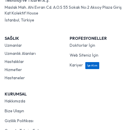
Teknoloji ve Ticaret A.Ş.
Maslak Mah. Ahi Evran Cd. A.O.S 55 Sokak No:2 Aksoy Plaza Giriş
Kat Kolektif House
İstanbul, Türkiye
SAĞLIK
PROFESYONELLER
Uzmanlar
Doktorlar İçin
Uzmanlık Alanları
Web Siteniz İçin
Hastalıklar
Kariyer
İşe Alım
Hizmetler
Hastaneler
KURUMSAL
Hakkımızda
Bize Ulaşın
Gizlilik Politikası