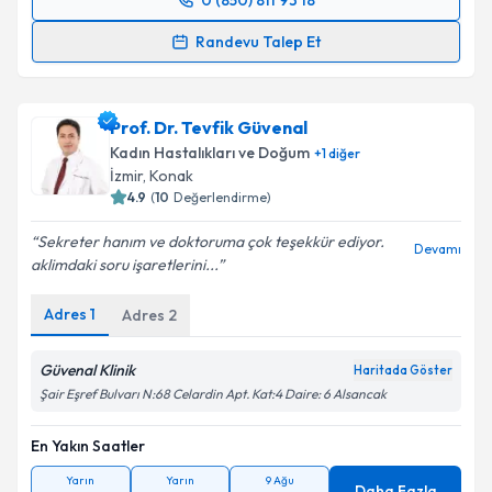
0 (850) 811 93 18
Randevu Takvimi Talebi
Randevu Talep Et
Op. Dr. Dona Kenan
için randevu takvimi talebi
oluşturun. Size bu uzmandan randevu almanız için bir
Prof. Dr. Tevfik Güvenal
takvim hazırlandığında e-posta ile bilgilendireceğiz.
Kadın Hastalıkları ve Doğum
+
1
diğer
E-posta Adresiniz
İzmir
, Konak
4.9
(
10
Değerlendirme)
Sekreter hanım ve doktoruma çok teşekkür ediyor.
Devamı
aklimdaki soru işaretlerini...
Kişisel verilerimin işlenmesine ilişkin
Aydınlatma
Metni
'ni okudum ve kişisel verilerimin belirtilen
Adres
1
Adres
2
kapsamda işlenmesini kabul ediyorum.
Güvenal Klinik
Haritada Göster
Takvim Talebini Gönder
Şair Eşref Bulvarı N:68 Celardin Apt. Kat:4 Daire: 6 Alsancak
En Yakın Saatler
Yarın
Yarın
9 Ağu
Daha Fazla