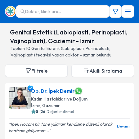
Doktor, klinik ara...
Genital Estetik (Labioplasti, Perinoplasti,
Vajinoplasti), Gaziemir - İzmir
Toplam
10
Genital Estetik (Labioplasti, Perinoplasti,
Vajinoplasti)
tedavisi yapan doktor - uzman bulundu
Filtrele
Akıllı Sıralama
Op. Dr. İpek Demir
Kadın Hastalıkları ve Doğum
İzmir
, Gaziemir
5
(
26
Değerlendirme)
İpek Hocam bir tane yıllardır kendisine düzenli olarak
Devamı
kontrole gidiyorum...