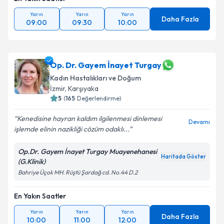
Yarın
Yarın
Yarın
Daha Fazla
09:00
09:30
10:00
Op. Dr. Gayem İnayet Turgay
Kadın Hastalıkları ve Doğum
İzmir
, Karşıyaka
5
(
165
Değerlendirme)
Kenedisine hayran kaldım ilgilenmesi dinlemesi
Devamı
işlemde elinin nazikliği cözüm odaklı...
Op.Dr. Gayem İnayet Turgay Muayenehanesi
Haritada Göster
(G.Klinik)
Bahriye Üçok MH. Rüştü Şardağ cd. No.44 D.2
En Yakın Saatler
Yarın
Yarın
Yarın
Daha Fazla
10:00
11:00
12:00