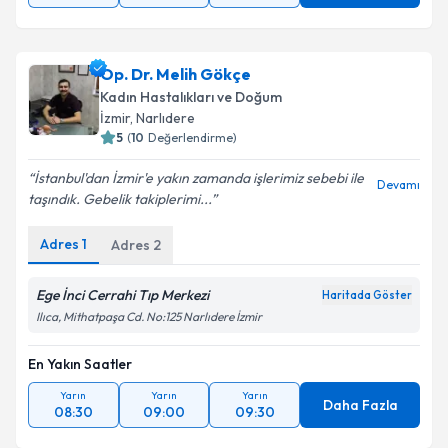
Op. Dr. Melih Gökçe
Kadın Hastalıkları ve Doğum
İzmir
, Narlıdere
5
(
10
Değerlendirme)
İstanbul'dan İzmir'e yakın zamanda işlerimiz sebebi ile
Devamı
taşındık. Gebelik takiplerimi...
Adres
1
Adres
2
Ege İnci Cerrahi Tıp Merkezi
Haritada Göster
Ilıca, Mithatpaşa Cd. No:125 Narlıdere İzmir
En Yakın Saatler
Yarın
Yarın
Yarın
Daha Fazla
08:30
09:00
09:30