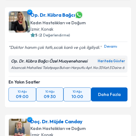
Op. Dr. Kübra Bağcı
Kadın Hastalıkları ve Doğum
İzmir
, Konak
5
(
2
Değerlendirme)
Devamı
Doktor hanım çok tatlı,sıcak kanlı ve çok ilgiliydi.️
Op. Dr. Kübra Bağcı Özel Muayenehanesi
Haritada Göster
Alsancak Mahallesi Talatpaşa Bulvarı Harputlu Apt. No:33 Kat:3 Daire: 6
En Yakın Saatler
10 Ağu
10 Ağu
10 Ağu
Daha Fazla
09:00
09:30
10:00
Doç. Dr. Müjde Canday
Kadın Hastalıkları ve Doğum
İzmir
, Konak