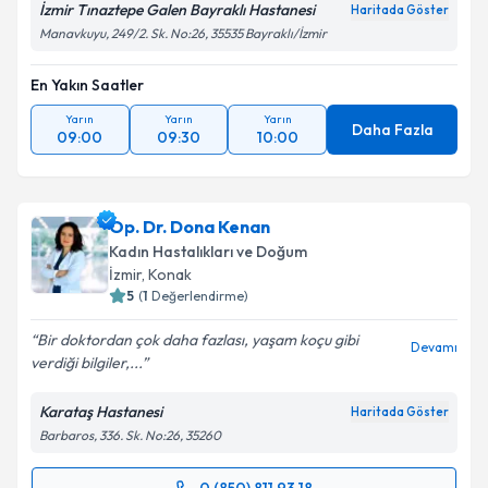
İzmir Tınaztepe Galen Bayraklı Hastanesi
Haritada Göster
Metni
'ni okudum ve kişisel verilerimin belirtilen
Manavkuyu, 249/2. Sk. No:26, 35535 Bayraklı/İzmir
kapsamda işlenmesini kabul ediyorum.
En Yakın Saatler
Takvim Talebini Gönder
Yarın
Yarın
Yarın
Daha Fazla
09:00
09:30
10:00
Op. Dr. Dona Kenan
Kadın Hastalıkları ve Doğum
İzmir
, Konak
5
(
1
Değerlendirme)
Bir doktordan çok daha fazlası, yaşam koçu gibi
Devamı
verdiği bilgiler,...
Karataş Hastanesi
Haritada Göster
Barbaros, 336. Sk. No:26, 35260