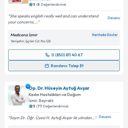
5
(
8
Değerlendirme)
She speaks english really well and can understand
Devamı
your concerns....
Medicana İzmir
Haritada Göster
Yenişehir, İşçiler Cd. No:126
0 (850) 811 40 67
Randevu Takvimi Talebi
Randevu Talep Et
Doç. Dr. Müjde Canday
için randevu takvimi talebi
oluşturun. Size bu uzmandan randevu almanız için bir
Op. Dr. Hüseyin Aytuğ Avşar
takvim hazırlandığında e-posta ile bilgilendireceğiz.
Kadın Hastalıkları ve Doğum
E-posta Adresiniz
İzmir
, Bayraklı
5
(
77
Değerlendirme)
Devamı
Sayın Dr. Öğr. Üyesi H. Aytuğ Avşar ile yılından...
Kişisel verilerimin işlenmesine ilişkin
Aydınlatma