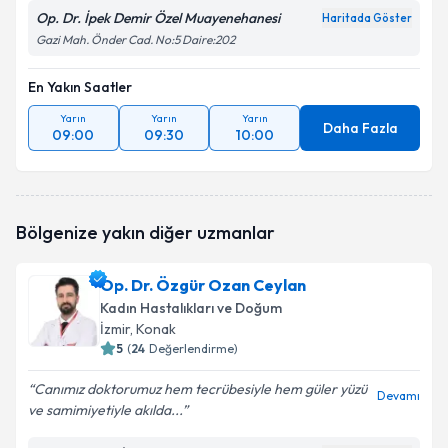
Op. Dr. İpek Demir Özel Muayenehanesi
Haritada Göster
Gazi Mah. Önder Cad. No:5 Daire:202
En Yakın Saatler
Yarın
Yarın
Yarın
Daha Fazla
09:00
09:30
10:00
Bölgenize yakın diğer uzmanlar
Op. Dr. Özgür Ozan Ceylan
Kadın Hastalıkları ve Doğum
İzmir
, Konak
5
(
24
Değerlendirme)
Canımız doktorumuz hem tecrübesiyle hem güler yüzü
Devamı
ve samimiyetiyle akılda...